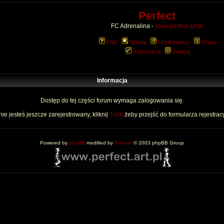
Perfect
FC Adrenalina -
www.perfect.art.pl
FAQ
Szukaj
Użytkownicy
Grupy
Rejestracja
Zaloguj
Informacja
Dostęp do tej części forum wymaga zalogowania się.
nie jesteś jeszcze zarejestrowany, kliknij
Tutaj
żeby przejść do formularza rejestrac
Powered by
phpBB
modified by
Przemo
© 2003 phpBB Group