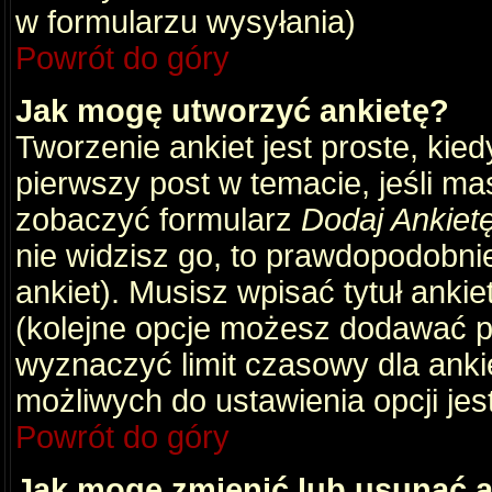
w formularzu wysyłania)
Powrót do góry
Jak mogę utworzyć ankietę?
Tworzenie ankiet jest proste, kie
pierwszy post w temacie, jeśli m
zobaczyć formularz
Dodaj Ankiet
nie widzisz go, to prawdopodobni
ankiet). Musisz wpisać tytuł ankie
(kolejne opcje możesz dodawać 
wyznaczyć limit czasowy dla ankie
możliwych do ustawienia opcji jes
Powrót do góry
Jak mogę zmienić lub usunąć a