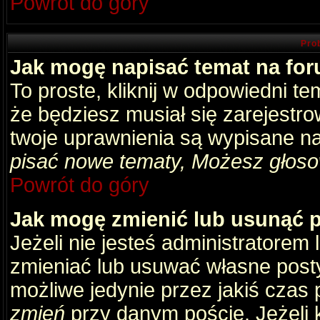
Powrót do góry
Pro
Jak mogę napisać temat na fo
To proste, kliknij w odpowiedni t
że będziesz musiał się zarejestr
twoje uprawnienia są wypisane na 
pisać nowe tematy, Możesz głosow
Powrót do góry
Jak mogę zmienić lub usunąć 
Jeżeli nie jesteś administratore
zmieniać lub usuwać własne posty
możliwe jedynie przez jakiś czas p
zmień
przy danym poście. Jeżeli k