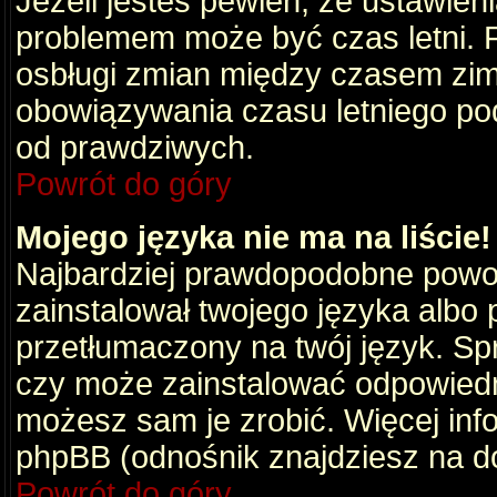
Jeżeli jesteś pewien, że ustawien
problemem może być czas letni. 
osbługi zmian między czasem zim
obowiązywania czasu letniego po
od prawdziwych.
Powrót do góry
Mojego języka nie ma na liście!
Najbardziej prawdopodobne powod
zainstalował twojego języka albo 
przetłumaczony na twój język. Spr
czy może zainstalować odpowiedni 
możesz sam je zrobić. Więcej info
phpBB (odnośnik znajdziesz na do
Powrót do góry