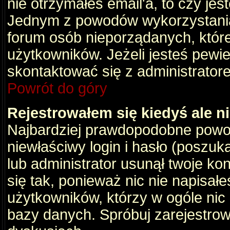
nie otrzymałeś email'a, to czy je
Jednym z powodów wykorzystania 
forum osób nieporządanych, któr
użytkowników. Jeżeli jesteś pewi
skontaktować się z administrator
Powrót do góry
Rejestrowałem się kiedyś ale n
Najbardziej prawdopodobne powod
niewłaściwy login i hasło (poszukaj
lub administrator usunął twoje ko
się tak, ponieważ nic nie napisał
użytkowników, którzy w ogóle nic 
bazy danych. Spróbuj zarejestro