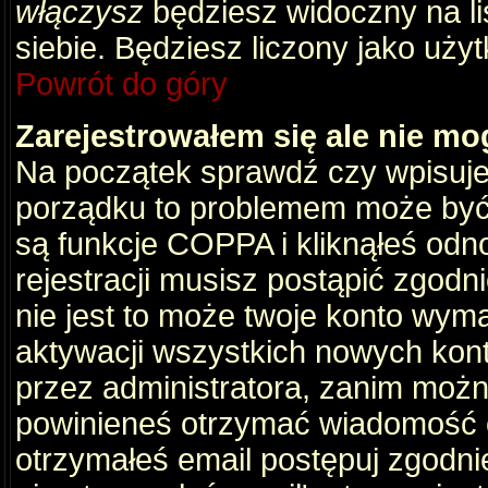
włączysz
będziesz widoczny na liś
siebie. Będziesz liczony jako użyt
Powrót do góry
Zarejestrowałem się ale nie mo
Na początek sprawdź czy wpisujes
porządku to problemem może być 
są funkcje COPPA i kliknąłeś odn
rejestracji musisz postąpić zgodni
nie jest to może twoje konto wym
aktywacji wszystkich nowych kon
przez administratora, zanim można
powinieneś otrzymać wiadomość c
otrzymałeś email postępuj zgodnie