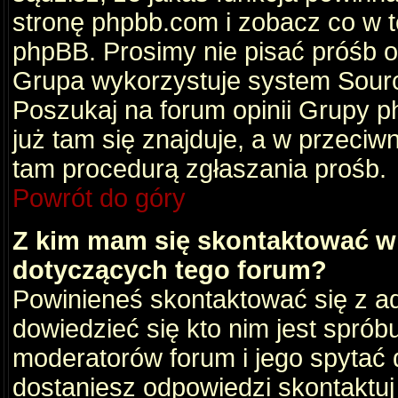
stronę phpbb.com i zobacz co w 
phpBB. Prosimy nie pisać próśb 
Grupa wykorzystuje system Sourc
Poszukaj na forum opinii Grupy ph
już tam się znajduje, a w przec
tam procedurą zgłaszania prośb.
Powrót do góry
Z kim mam się skontaktować w
dotyczących tego forum?
Powinieneś skontaktować się z ad
dowiedzieć się kto nim jest sprób
moderatorów forum i jego spytać d
dostaniesz odpowiedzi skontaktuj