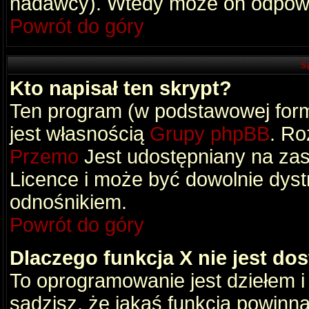
nadawcy). Wtedy może on odpowi
Powrót do góry
S
Kto napisał ten skrypt?
Ten program (w podstawowej formi
jest własnością
Grupy phpBB
. Ro
Przemo
Jest udostępniany na zas
Licence i może być dowolnie dys
odnośnikiem.
Powrót do góry
Dlaczego funkcja X nie jest do
To oprogramowanie jest dziełem i
sądzisz, że jakaś funkcja powinn