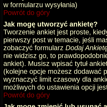
w formularzu wysyłania)
Powrót do góry
Jak mogę utworzyć ankietę?
Tworzenie ankiet jest proste, kie
pierwszy post w temacie, jeśli m
zobaczyć formularz
Dodaj Ankiet
nie widzisz go, to prawdopodobni
ankiet). Musisz wpisać tytuł ankie
(kolejne opcje możesz dodawać 
wyznaczyć limit czasowy dla ankie
możliwych do ustawienia opcji jes
Powrót do góry
Jak mogę zmienić lub usunąć a