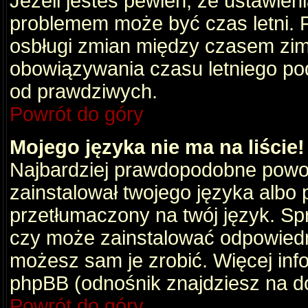
Jeżeli jesteś pewien, że ustawien
problemem może być czas letni. 
osbługi zmian między czasem zim
obowiązywania czasu letniego po
od prawdziwych.
Powrót do góry
Mojego języka nie ma na liście!
Najbardziej prawdopodobne powod
zainstalował twojego języka albo 
przetłumaczony na twój język. Spr
czy może zainstalować odpowiedni 
możesz sam je zrobić. Więcej info
phpBB (odnośnik znajdziesz na do
Powrót do góry