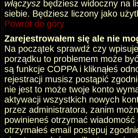
włączysz
będziesz widoczny na liś
siebie. Będziesz liczony jako użyt
Powrót do góry
Zarejestrowałem się ale nie mo
Na początek sprawdź czy wpisujes
porządku to problemem może być 
są funkcje COPPA i kliknąłeś odn
rejestracji musisz postąpić zgodni
nie jest to może twoje konto wym
aktywacji wszystkich nowych kon
przez administratora, zanim można
powinieneś otrzymać wiadomość c
otrzymałeś email postępuj zgodnie