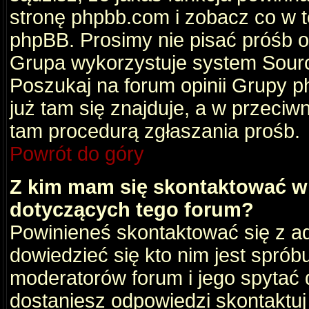
stronę phpbb.com i zobacz co w 
phpBB. Prosimy nie pisać próśb 
Grupa wykorzystuje system Sourc
Poszukaj na forum opinii Grupy ph
już tam się znajduje, a w przec
tam procedurą zgłaszania prośb.
Powrót do góry
Z kim mam się skontaktować w
dotyczących tego forum?
Powinieneś skontaktować się z ad
dowiedzieć się kto nim jest sprób
moderatorów forum i jego spytać d
dostaniesz odpowiedzi skontaktuj