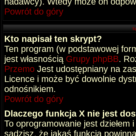
nadawcy). Wtedy może on odpowi
Powrót do góry
S
Kto napisał ten skrypt?
Ten program (w podstawowej formi
jest własnością
Grupy phpBB
. Ro
Przemo
Jest udostępniany na zas
Licence i może być dowolnie dys
odnośnikiem.
Powrót do góry
Dlaczego funkcja X nie jest do
To oprogramowanie jest dziełem i
sądzisz, że jakaś funkcja powinn