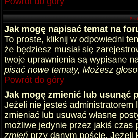
Powrót do góry
Pro
Jak mogę napisać temat na fo
To proste, kliknij w odpowiedni t
że będziesz musiał się zarejestr
twoje uprawnienia są wypisane na 
pisać nowe tematy, Możesz głosow
Powrót do góry
Jak mogę zmienić lub usunąć 
Jeżeli nie jesteś administratore
zmieniać lub usuwać własne posty
możliwe jedynie przez jakiś czas p
zmień
przy danym poście. Jeżeli k