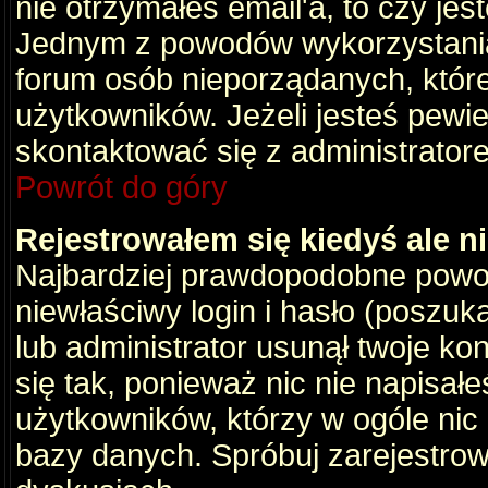
nie otrzymałeś email'a, to czy je
Jednym z powodów wykorzystania 
forum osób nieporządanych, któr
użytkowników. Jeżeli jesteś pewi
skontaktować się z administrator
Powrót do góry
Rejestrowałem się kiedyś ale n
Najbardziej prawdopodobne powod
niewłaściwy login i hasło (poszukaj
lub administrator usunął twoje ko
się tak, ponieważ nic nie napisał
użytkowników, którzy w ogóle nic 
bazy danych. Spróbuj zarejestro