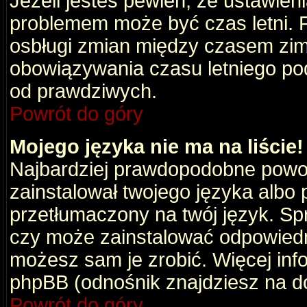
Jeżeli jesteś pewien, że ustawien
problemem może być czas letni. 
osbługi zmian między czasem zim
obowiązywania czasu letniego po
od prawdziwych.
Powrót do góry
Mojego języka nie ma na liście!
Najbardziej prawdopodobne powod
zainstalował twojego języka albo 
przetłumaczony na twój język. Spr
czy może zainstalować odpowiedni 
możesz sam je zrobić. Więcej info
phpBB (odnośnik znajdziesz na do
Powrót do góry