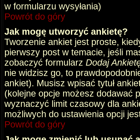
w formularzu wysyłania)
Powrót do góry
Jak mogę utworzyć ankietę?
Tworzenie ankiet jest proste, kie
pierwszy post w temacie, jeśli m
zobaczyć formularz
Dodaj Ankiet
nie widzisz go, to prawdopodobni
ankiet). Musisz wpisać tytuł ankie
(kolejne opcje możesz dodawać 
wyznaczyć limit czasowy dla ankie
możliwych do ustawienia opcji jes
Powrót do góry
Jak mogę zmienić lub usunąć a