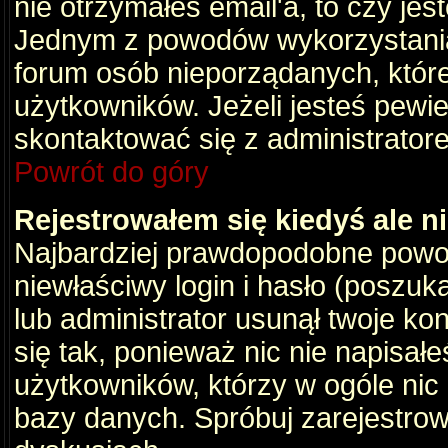
nie otrzymałeś email'a, to czy je
Jednym z powodów wykorzystania 
forum osób nieporządanych, któr
użytkowników. Jeżeli jesteś pewi
skontaktować się z administrator
Powrót do góry
Rejestrowałem się kiedyś ale n
Najbardziej prawdopodobne powod
niewłaściwy login i hasło (poszukaj
lub administrator usunął twoje ko
się tak, ponieważ nic nie napisał
użytkowników, którzy w ogóle nic 
bazy danych. Spróbuj zarejestro