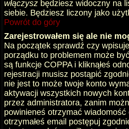
włączysz
będziesz widoczny na liś
siebie. Będziesz liczony jako użyt
Powrót do góry
Zarejestrowałem się ale nie mo
Na początek sprawdź czy wpisujes
porządku to problemem może być 
są funkcje COPPA i kliknąłeś odn
rejestracji musisz postąpić zgodni
nie jest to może twoje konto wym
aktywacji wszystkich nowych kon
przez administratora, zanim można
powinieneś otrzymać wiadomość c
otrzymałeś email postępuj zgodnie