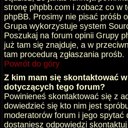
stronę phpbb.com i zobacz co w 
phpBB. Prosimy nie pisać próśb 
Grupa wykorzystuje system Sourc
Poszukaj na forum opinii Grupy ph
już tam się znajduje, a w przec
tam procedurą zgłaszania prośb.
Powrót do góry
Z kim mam się skontaktować w
dotyczących tego forum?
Powinieneś skontaktować się z ad
dowiedzieć się kto nim jest sprób
moderatorów forum i jego spytać d
dostaniesz odpowiedzi skontaktuj