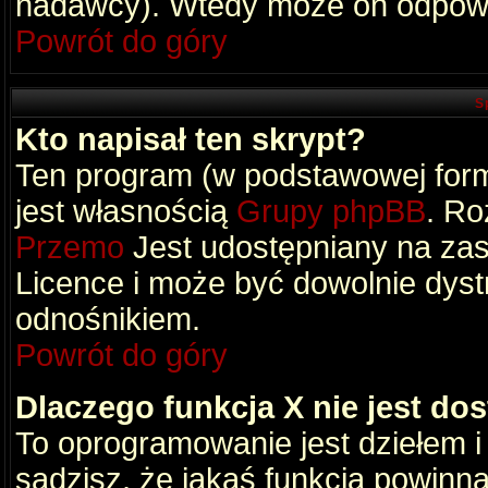
nadawcy). Wtedy może on odpowi
Powrót do góry
S
Kto napisał ten skrypt?
Ten program (w podstawowej formi
jest własnością
Grupy phpBB
. Ro
Przemo
Jest udostępniany na zas
Licence i może być dowolnie dys
odnośnikiem.
Powrót do góry
Dlaczego funkcja X nie jest do
To oprogramowanie jest dziełem i
sądzisz, że jakaś funkcja powinn