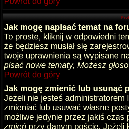
Powrót do góry
Pro
Jak mogę napisać temat na fo
To proste, kliknij w odpowiedni t
że będziesz musiał się zarejestr
twoje uprawnienia są wypisane na 
pisać nowe tematy, Możesz głosow
Powrót do góry
Jak mogę zmienić lub usunąć 
Jeżeli nie jesteś administratore
zmieniać lub usuwać własne posty
możliwe jedynie przez jakiś czas p
zmień
przy danym poście. Jeżeli k