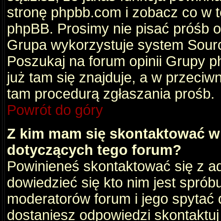
stronę phpbb.com i zobacz co w 
phpBB. Prosimy nie pisać próśb 
Grupa wykorzystuje system Sourc
Poszukaj na forum opinii Grupy ph
już tam się znajduje, a w przec
tam procedurą zgłaszania prośb.
Powrót do góry
Z kim mam się skontaktować w
dotyczących tego forum?
Powinieneś skontaktować się z ad
dowiedzieć się kto nim jest sprób
moderatorów forum i jego spytać d
dostaniesz odpowiedzi skontaktuj