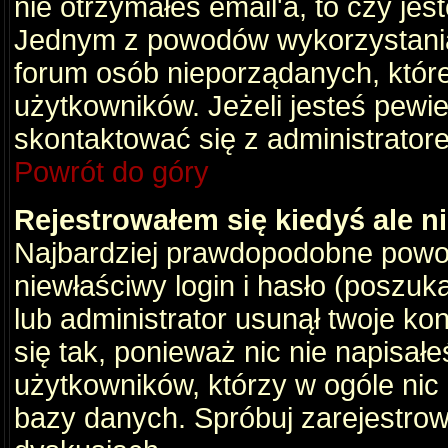
nie otrzymałeś email'a, to czy je
Jednym z powodów wykorzystania 
forum osób nieporządanych, któr
użytkowników. Jeżeli jesteś pewi
skontaktować się z administrator
Powrót do góry
Rejestrowałem się kiedyś ale n
Najbardziej prawdopodobne powod
niewłaściwy login i hasło (poszukaj
lub administrator usunął twoje ko
się tak, ponieważ nic nie napisał
użytkowników, którzy w ogóle nic 
bazy danych. Spróbuj zarejestro