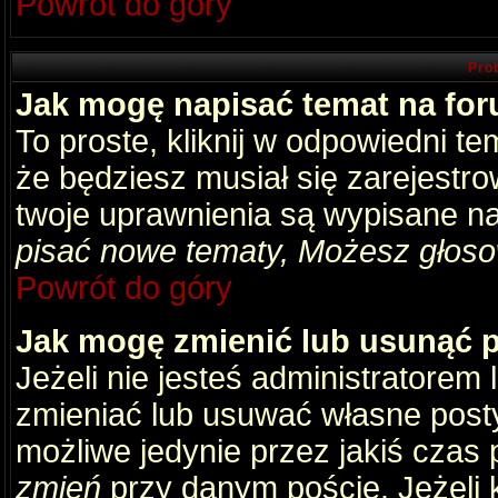
Powrót do góry
Pro
Jak mogę napisać temat na fo
To proste, kliknij w odpowiedni t
że będziesz musiał się zarejestr
twoje uprawnienia są wypisane na 
pisać nowe tematy, Możesz głosow
Powrót do góry
Jak mogę zmienić lub usunąć 
Jeżeli nie jesteś administratore
zmieniać lub usuwać własne posty
możliwe jedynie przez jakiś czas p
zmień
przy danym poście. Jeżeli k