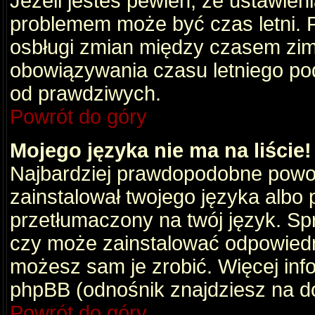
Jeżeli jesteś pewien, że ustawien
problemem może być czas letni. 
osbługi zmian między czasem zim
obowiązywania czasu letniego po
od prawdziwych.
Powrót do góry
Mojego języka nie ma na liście!
Najbardziej prawdopodobne powod
zainstalował twojego języka albo 
przetłumaczony na twój język. Spr
czy może zainstalować odpowiedni 
możesz sam je zrobić. Więcej info
phpBB (odnośnik znajdziesz na do
Powrót do góry