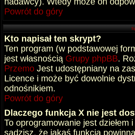
nadawcy). Wtedy może on odpowi
Powrót do góry
S
Kto napisał ten skrypt?
Ten program (w podstawowej formi
jest własnością
Grupy phpBB
. Ro
Przemo
Jest udostępniany na zas
Licence i może być dowolnie dys
odnośnikiem.
Powrót do góry
Dlaczego funkcja X nie jest do
To oprogramowanie jest dziełem i
sądzisz, że jakaś funkcja powinn