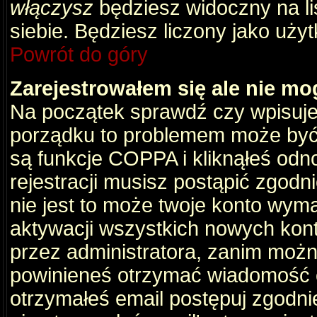
włączysz
będziesz widoczny na liś
siebie. Będziesz liczony jako użyt
Powrót do góry
Zarejestrowałem się ale nie mo
Na początek sprawdź czy wpisujes
porządku to problemem może być 
są funkcje COPPA i kliknąłeś odn
rejestracji musisz postąpić zgodni
nie jest to może twoje konto wym
aktywacji wszystkich nowych kon
przez administratora, zanim można
powinieneś otrzymać wiadomość c
otrzymałeś email postępuj zgodnie