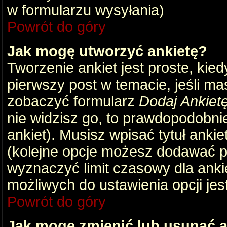
w formularzu wysyłania)
Powrót do góry
Jak mogę utworzyć ankietę?
Tworzenie ankiet jest proste, kie
pierwszy post w temacie, jeśli m
zobaczyć formularz
Dodaj Ankiet
nie widzisz go, to prawdopodobni
ankiet). Musisz wpisać tytuł ankie
(kolejne opcje możesz dodawać 
wyznaczyć limit czasowy dla ankie
możliwych do ustawienia opcji jes
Powrót do góry
Jak mogę zmienić lub usunąć a