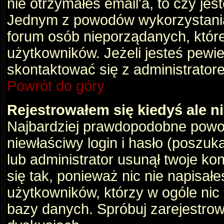
nie otrzymałeś email'a, to czy je
Jednym z powodów wykorzystania 
forum osób nieporządanych, któr
użytkowników. Jeżeli jesteś pewi
skontaktować się z administrator
Powrót do góry
Rejestrowałem się kiedyś ale n
Najbardziej prawdopodobne powod
niewłaściwy login i hasło (poszukaj
lub administrator usunął twoje ko
się tak, ponieważ nic nie napisał
użytkowników, którzy w ogóle nic 
bazy danych. Spróbuj zarejestro