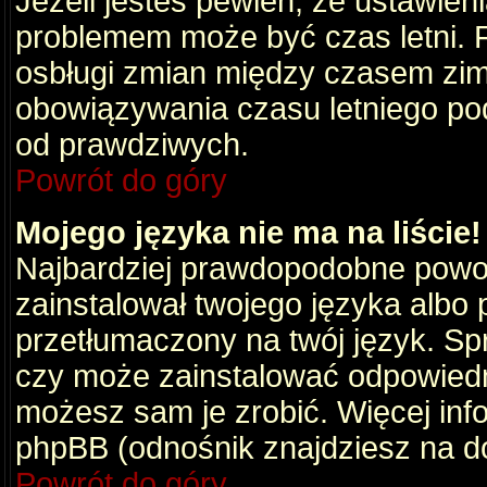
Jeżeli jesteś pewien, że ustawien
problemem może być czas letni. 
osbługi zmian między czasem zim
obowiązywania czasu letniego po
od prawdziwych.
Powrót do góry
Mojego języka nie ma na liście!
Najbardziej prawdopodobne powod
zainstalował twojego języka albo 
przetłumaczony na twój język. Spr
czy może zainstalować odpowiedni 
możesz sam je zrobić. Więcej info
phpBB (odnośnik znajdziesz na do
Powrót do góry