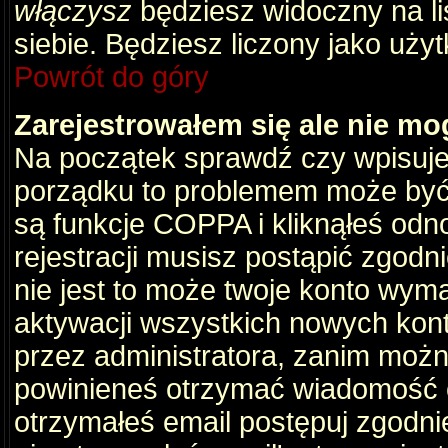
włączysz
będziesz widoczny na liś
siebie. Będziesz liczony jako użyt
Powrót do góry
Zarejestrowałem się ale nie mo
Na początek sprawdź czy wpisujes
porządku to problemem może być 
są funkcje COPPA i kliknąłeś odn
rejestracji musisz postąpić zgodni
nie jest to może twoje konto wym
aktywacji wszystkich nowych kon
przez administratora, zanim można
powinieneś otrzymać wiadomość c
otrzymałeś email postępuj zgodnie