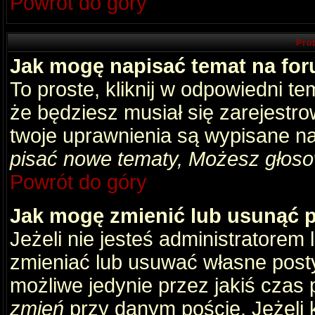
Powrót do góry
Pro
Jak mogę napisać temat na fo
To proste, kliknij w odpowiedni t
że będziesz musiał się zarejestr
twoje uprawnienia są wypisane na 
pisać nowe tematy, Możesz głosow
Powrót do góry
Jak mogę zmienić lub usunąć 
Jeżeli nie jesteś administratore
zmieniać lub usuwać własne posty
możliwe jedynie przez jakiś czas p
zmień
przy danym poście. Jeżeli k