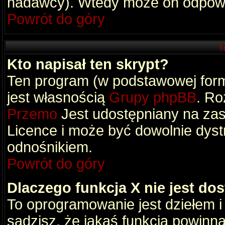
nadawcy). Wtedy może on odpowi
Powrót do góry
S
Kto napisał ten skrypt?
Ten program (w podstawowej formi
jest własnością
Grupy phpBB
. Ro
Przemo
Jest udostępniany na zas
Licence i może być dowolnie dys
odnośnikiem.
Powrót do góry
Dlaczego funkcja X nie jest do
To oprogramowanie jest dziełem i
sądzisz, że jakaś funkcja powinn