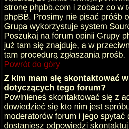
stronę phpbb.com i zobacz co w 
phpBB. Prosimy nie pisać próśb 
Grupa wykorzystuje system Sourc
Poszukaj na forum opinii Grupy ph
już tam się znajduje, a w przec
tam procedurą zgłaszania prośb.
Powrót do góry
Z kim mam się skontaktować w
dotyczących tego forum?
Powinieneś skontaktować się z ad
dowiedzieć się kto nim jest sprób
moderatorów forum i jego spytać d
dostaniesz odpowiedzi skontaktuj