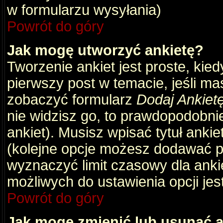
w formularzu wysyłania)
Powrót do góry
Jak mogę utworzyć ankietę?
Tworzenie ankiet jest proste, kie
pierwszy post w temacie, jeśli m
zobaczyć formularz
Dodaj Ankiet
nie widzisz go, to prawdopodobni
ankiet). Musisz wpisać tytuł ankie
(kolejne opcje możesz dodawać 
wyznaczyć limit czasowy dla ankie
możliwych do ustawienia opcji jes
Powrót do góry
Jak mogę zmienić lub usunąć a