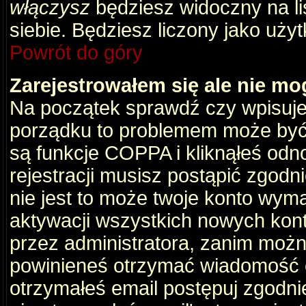
włączysz
będziesz widoczny na liś
siebie. Będziesz liczony jako użyt
Powrót do góry
Zarejestrowałem się ale nie mo
Na początek sprawdź czy wpisujes
porządku to problemem może być 
są funkcje COPPA i kliknąłeś odn
rejestracji musisz postąpić zgodni
nie jest to może twoje konto wym
aktywacji wszystkich nowych kon
przez administratora, zanim można
powinieneś otrzymać wiadomość c
otrzymałeś email postępuj zgodnie