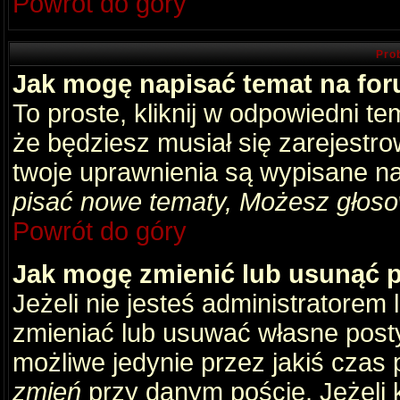
Powrót do góry
Pro
Jak mogę napisać temat na fo
To proste, kliknij w odpowiedni t
że będziesz musiał się zarejestr
twoje uprawnienia są wypisane na 
pisać nowe tematy, Możesz głosow
Powrót do góry
Jak mogę zmienić lub usunąć 
Jeżeli nie jesteś administratore
zmieniać lub usuwać własne posty
możliwe jedynie przez jakiś czas p
zmień
przy danym poście. Jeżeli k