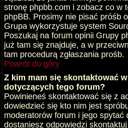
stronę phpbb.com i zobacz co w 
phpBB. Prosimy nie pisać próśb 
Grupa wykorzystuje system Sourc
Poszukaj na forum opinii Grupy ph
już tam się znajduje, a w przec
tam procedurą zgłaszania prośb.
Powrót do góry
Z kim mam się skontaktować w
dotyczących tego forum?
Powinieneś skontaktować się z ad
dowiedzieć się kto nim jest sprób
moderatorów forum i jego spytać d
dostaniesz odpowiedzi skontaktuj