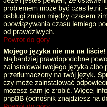
Jeżeli jesteś pewien, że ustawien
problemem może być czas letni. 
osbługi zmian między czasem zim
obowiązywania czasu letniego po
od prawdziwych.
Powrót do góry
Mojego języka nie ma na liście!
Najbardziej prawdopodobne powod
zainstalował twojego języka albo 
przetłumaczony na twój język. Spr
czy może zainstalować odpowiedni 
możesz sam je zrobić. Więcej info
phpBB (odnośnik znajdziesz na do
Powrót do góry