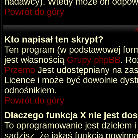
nadawcy). Wtedy może on odpowi
Powrót do góry
S
Kto napisał ten skrypt?
Ten program (w podstawowej formi
jest własnością
Grupy phpBB
. Ro
Przemo
Jest udostępniany na zas
Licence i może być dowolnie dys
odnośnikiem.
Powrót do góry
Dlaczego funkcja X nie jest do
To oprogramowanie jest dziełem i
sądzisz, że jakaś funkcja powinn