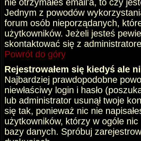
nie otrzymałeś email'a, to czy je
Jednym z powodów wykorzystania 
forum osób nieporządanych, któr
użytkowników. Jeżeli jesteś pewi
skontaktować się z administrator
Powrót do góry
Rejestrowałem się kiedyś ale n
Najbardziej prawdopodobne powod
niewłaściwy login i hasło (poszukaj
lub administrator usunął twoje ko
się tak, ponieważ nic nie napisał
użytkowników, którzy w ogóle nic 
bazy danych. Spróbuj zarejestro