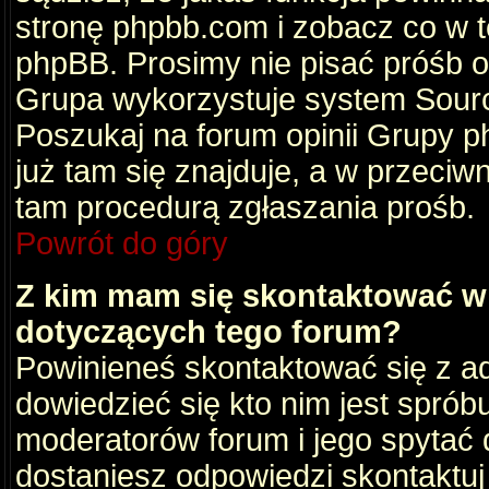
stronę phpbb.com i zobacz co w 
phpBB. Prosimy nie pisać próśb 
Grupa wykorzystuje system Sourc
Poszukaj na forum opinii Grupy ph
już tam się znajduje, a w przec
tam procedurą zgłaszania prośb.
Powrót do góry
Z kim mam się skontaktować w
dotyczących tego forum?
Powinieneś skontaktować się z ad
dowiedzieć się kto nim jest sprób
moderatorów forum i jego spytać d
dostaniesz odpowiedzi skontaktuj