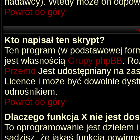
nadawcy). Wtedy może on odpowi
Powrót do góry
S
Kto napisał ten skrypt?
Ten program (w podstawowej formi
jest własnością
Grupy phpBB
. Ro
Przemo
Jest udostępniany na zas
Licence i może być dowolnie dys
odnośnikiem.
Powrót do góry
Dlaczego funkcja X nie jest do
To oprogramowanie jest dziełem i
sądzisz, że jakaś funkcja powinn