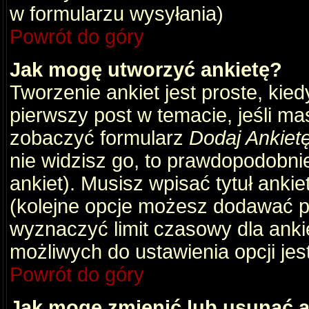
w formularzu wysyłania)
Powrót do góry
Jak mogę utworzyć ankietę?
Tworzenie ankiet jest proste, kie
pierwszy post w temacie, jeśli m
zobaczyć formularz
Dodaj Ankiet
nie widzisz go, to prawdopodobni
ankiet). Musisz wpisać tytuł ankie
(kolejne opcje możesz dodawać 
wyznaczyć limit czasowy dla ankie
możliwych do ustawienia opcji jes
Powrót do góry
Jak mogę zmienić lub usunąć a