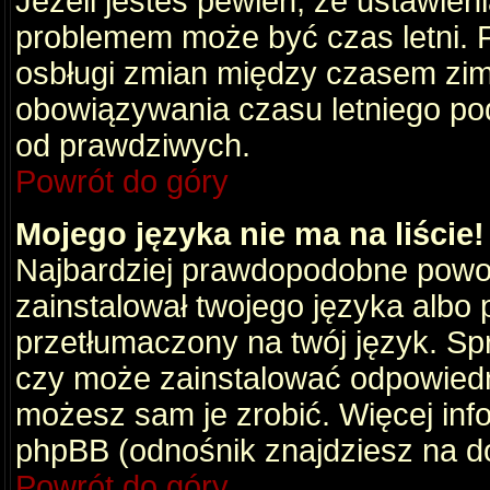
Jeżeli jesteś pewien, że ustawien
problemem może być czas letni. 
osbługi zmian między czasem zim
obowiązywania czasu letniego po
od prawdziwych.
Powrót do góry
Mojego języka nie ma na liście!
Najbardziej prawdopodobne powod
zainstalował twojego języka albo 
przetłumaczony na twój język. Spr
czy może zainstalować odpowiedni 
możesz sam je zrobić. Więcej info
phpBB (odnośnik znajdziesz na do
Powrót do góry