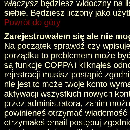
włączysz
będziesz widoczny na liś
siebie. Będziesz liczony jako użyt
Powrót do góry
Zarejestrowałem się ale nie mo
Na początek sprawdź czy wpisujes
porządku to problemem może być 
są funkcje COPPA i kliknąłeś odn
rejestracji musisz postąpić zgodni
nie jest to może twoje konto wym
aktywacji wszystkich nowych kon
przez administratora, zanim można
powinieneś otrzymać wiadomość c
otrzymałeś email postępuj zgodnie