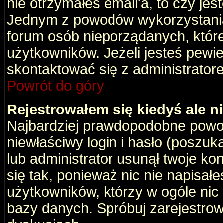
nie otrzymałeś email'a, to czy je
Jednym z powodów wykorzystania 
forum osób nieporządanych, któr
użytkowników. Jeżeli jesteś pewi
skontaktować się z administrator
Powrót do góry
Rejestrowałem się kiedyś ale n
Najbardziej prawdopodobne powod
niewłaściwy login i hasło (poszukaj
lub administrator usunął twoje ko
się tak, ponieważ nic nie napisał
użytkowników, którzy w ogóle nic 
bazy danych. Spróbuj zarejestro