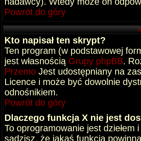
nadawcy). Wtedy może on odpowi
Powrót do góry
S
Kto napisał ten skrypt?
Ten program (w podstawowej formi
jest własnością
Grupy phpBB
. Ro
Przemo
Jest udostępniany na zas
Licence i może być dowolnie dys
odnośnikiem.
Powrót do góry
Dlaczego funkcja X nie jest do
To oprogramowanie jest dziełem i
sądzisz, że jakaś funkcja powinn