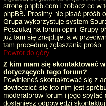
stronę phpbb.com i zobacz co w 
phpBB. Prosimy nie pisać próśb 
Grupa wykorzystuje system Sourc
Poszukaj na forum opinii Grupy ph
już tam się znajduje, a w przec
tam procedurą zgłaszania prośb.
Powrót do góry
Z kim mam się skontaktować w
dotyczących tego forum?
Powinieneś skontaktować się z ad
dowiedzieć się kto nim jest sprób
moderatorów forum i jego spytać d
dostaniesz odpowiedzi skontaktuj