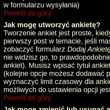
w formularzu wysyłania)
Powrót do góry
Jak mogę utworzyć ankietę?
Tworzenie ankiet jest proste, kie
pierwszy post w temacie, jeśli m
zobaczyć formularz
Dodaj Ankiet
nie widzisz go, to prawdopodobni
ankiet). Musisz wpisać tytuł ankie
(kolejne opcje możesz dodawać 
wyznaczyć limit czasowy dla ankie
możliwych do ustawienia opcji jes
Powrót do góry
Jak mogę zmienić lub usunąć a