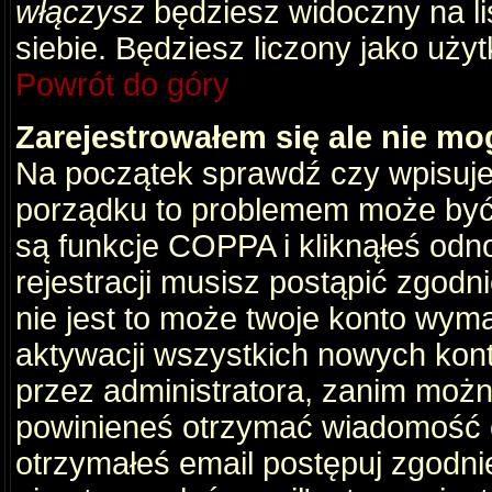
włączysz
będziesz widoczny na liś
siebie. Będziesz liczony jako użyt
Powrót do góry
Zarejestrowałem się ale nie mo
Na początek sprawdź czy wpisujes
porządku to problemem może być 
są funkcje COPPA i kliknąłeś odn
rejestracji musisz postąpić zgodni
nie jest to może twoje konto wym
aktywacji wszystkich nowych kon
przez administratora, zanim można
powinieneś otrzymać wiadomość c
otrzymałeś email postępuj zgodnie