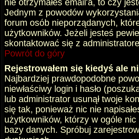
nie otrzymałeś email'a, to czy je
Jednym z powodów wykorzystania 
forum osób nieporządanych, któr
użytkowników. Jeżeli jesteś pewi
skontaktować się z administrator
Powrót do góry
Rejestrowałem się kiedyś ale n
Najbardziej prawdopodobne powod
niewłaściwy login i hasło (poszukaj
lub administrator usunął twoje ko
się tak, ponieważ nic nie napisał
użytkowników, którzy w ogóle nic 
bazy danych. Spróbuj zarejestro