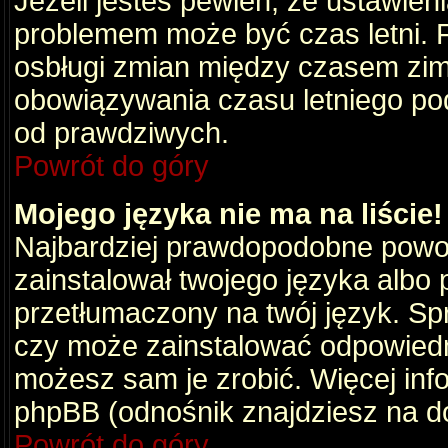
Jeżeli jesteś pewien, że ustawien
problemem może być czas letni. 
osbługi zmian między czasem zim
obowiązywania czasu letniego po
od prawdziwych.
Powrót do góry
Mojego języka nie ma na liście!
Najbardziej prawdopodobne powod
zainstalował twojego języka albo 
przetłumaczony na twój język. Spr
czy może zainstalować odpowiedni 
możesz sam je zrobić. Więcej info
phpBB (odnośnik znajdziesz na do
Powrót do góry