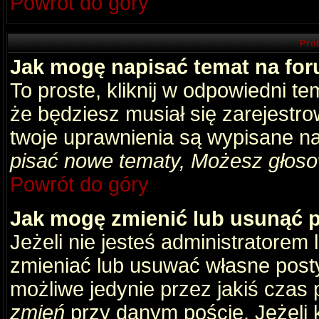
Powrót do góry
Pro
Jak mogę napisać temat na fo
To proste, kliknij w odpowiedni t
że będziesz musiał się zarejestr
twoje uprawnienia są wypisane na 
pisać nowe tematy, Możesz głosow
Powrót do góry
Jak mogę zmienić lub usunąć 
Jeżeli nie jesteś administratore
zmieniać lub usuwać własne posty
możliwe jedynie przez jakiś czas p
zmień
przy danym poście. Jeżeli k