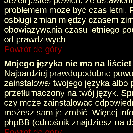
Jeżeli jesteś pewien, że ustawien
problemem może być czas letni. 
osbługi zmian między czasem zim
obowiązywania czasu letniego po
od prawdziwych.
Powrót do góry
Mojego języka nie ma na liście!
Najbardziej prawdopodobne powod
zainstalował twojego języka albo 
przetłumaczony na twój język. Spr
czy może zainstalować odpowiedni 
możesz sam je zrobić. Więcej info
phpBB (odnośnik znajdziesz na do
Powrót do góry