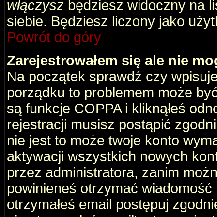
włączysz
będziesz widoczny na liś
siebie. Będziesz liczony jako użyt
Powrót do góry
Zarejestrowałem się ale nie mo
Na początek sprawdź czy wpisujes
porządku to problemem może być 
są funkcje COPPA i kliknąłeś odn
rejestracji musisz postąpić zgodni
nie jest to może twoje konto wym
aktywacji wszystkich nowych kon
przez administratora, zanim można
powinieneś otrzymać wiadomość c
otrzymałeś email postępuj zgodnie