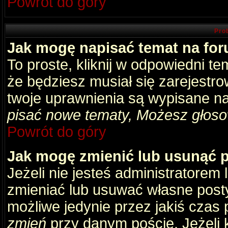
Powrót do góry
Pro
Jak mogę napisać temat na fo
To proste, kliknij w odpowiedni t
że będziesz musiał się zarejestr
twoje uprawnienia są wypisane na 
pisać nowe tematy, Możesz głosow
Powrót do góry
Jak mogę zmienić lub usunąć 
Jeżeli nie jesteś administratore
zmieniać lub usuwać własne posty
możliwe jedynie przez jakiś czas p
zmień
przy danym poście. Jeżeli k