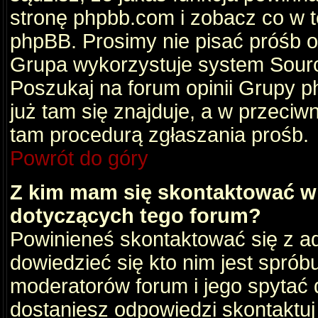
stronę phpbb.com i zobacz co w 
phpBB. Prosimy nie pisać próśb 
Grupa wykorzystuje system Sourc
Poszukaj na forum opinii Grupy ph
już tam się znajduje, a w przec
tam procedurą zgłaszania prośb.
Powrót do góry
Z kim mam się skontaktować w
dotyczących tego forum?
Powinieneś skontaktować się z ad
dowiedzieć się kto nim jest sprób
moderatorów forum i jego spytać d
dostaniesz odpowiedzi skontaktuj