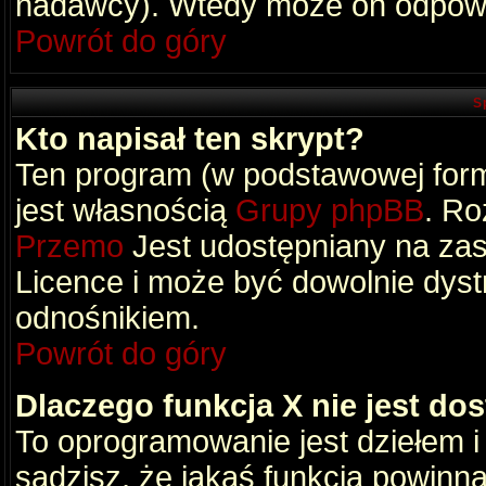
nadawcy). Wtedy może on odpowi
Powrót do góry
S
Kto napisał ten skrypt?
Ten program (w podstawowej formi
jest własnością
Grupy phpBB
. Ro
Przemo
Jest udostępniany na zas
Licence i może być dowolnie dys
odnośnikiem.
Powrót do góry
Dlaczego funkcja X nie jest do
To oprogramowanie jest dziełem i
sądzisz, że jakaś funkcja powinn