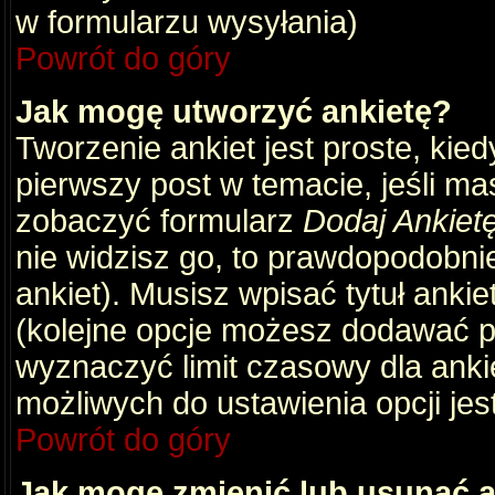
w formularzu wysyłania)
Powrót do góry
Jak mogę utworzyć ankietę?
Tworzenie ankiet jest proste, kie
pierwszy post w temacie, jeśli m
zobaczyć formularz
Dodaj Ankiet
nie widzisz go, to prawdopodobni
ankiet). Musisz wpisać tytuł ankie
(kolejne opcje możesz dodawać 
wyznaczyć limit czasowy dla ankie
możliwych do ustawienia opcji jes
Powrót do góry
Jak mogę zmienić lub usunąć a