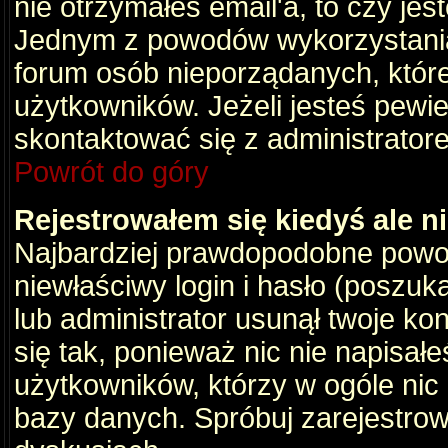
nie otrzymałeś email'a, to czy je
Jednym z powodów wykorzystania 
forum osób nieporządanych, któr
użytkowników. Jeżeli jesteś pewi
skontaktować się z administrator
Powrót do góry
Rejestrowałem się kiedyś ale n
Najbardziej prawdopodobne powod
niewłaściwy login i hasło (poszukaj
lub administrator usunął twoje ko
się tak, ponieważ nic nie napisał
użytkowników, którzy w ogóle nic 
bazy danych. Spróbuj zarejestro