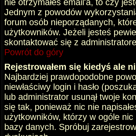
nie otrzymałeś email'a, to czy je
Jednym z powodów wykorzystania 
forum osób nieporządanych, któr
użytkowników. Jeżeli jesteś pewi
skontaktować się z administrator
Powrót do góry
Rejestrowałem się kiedyś ale n
Najbardziej prawdopodobne powod
niewłaściwy login i hasło (poszukaj
lub administrator usunął twoje ko
się tak, ponieważ nic nie napisał
użytkowników, którzy w ogóle nic 
bazy danych. Spróbuj zarejestro