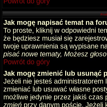
Powrót do góry
Pro
Jak mogę napisać temat na fo
To proste, kliknij w odpowiedni t
że będziesz musiał się zarejestr
twoje uprawnienia są wypisane na 
pisać nowe tematy, Możesz głosow
Powrót do góry
Jak mogę zmienić lub usunąć 
Jeżeli nie jesteś administratore
zmieniać lub usuwać własne posty
możliwe jedynie przez jakiś czas p
zmień
przy danym poście. Jeżeli k