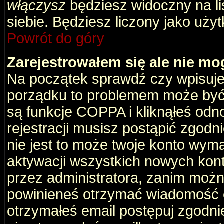
włączysz
będziesz widoczny na liś
siebie. Będziesz liczony jako użyt
Powrót do góry
Zarejestrowałem się ale nie mo
Na początek sprawdź czy wpisujes
porządku to problemem może być 
są funkcje COPPA i kliknąłeś odn
rejestracji musisz postąpić zgodni
nie jest to może twoje konto wym
aktywacji wszystkich nowych kon
przez administratora, zanim można
powinieneś otrzymać wiadomość c
otrzymałeś email postępuj zgodnie