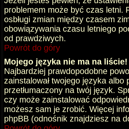
Jeżeli jesteś pewien, że ustawien
problemem może być czas letni. 
osbługi zmian między czasem zim
obowiązywania czasu letniego po
od prawdziwych.
Powrót do góry
Mojego języka nie ma na liście!
Najbardziej prawdopodobne powod
zainstalował twojego języka albo 
przetłumaczony na twój język. Spr
czy może zainstalować odpowiedni 
możesz sam je zrobić. Więcej info
phpBB (odnośnik znajdziesz na do
Powrót do góry