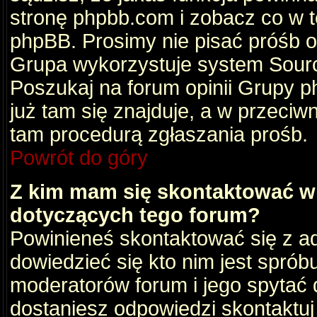
stronę phpbb.com i zobacz co w 
phpBB. Prosimy nie pisać próśb 
Grupa wykorzystuje system Sourc
Poszukaj na forum opinii Grupy ph
już tam się znajduje, a w przec
tam procedurą zgłaszania prośb.
Powrót do góry
Z kim mam się skontaktować w
dotyczących tego forum?
Powinieneś skontaktować się z ad
dowiedzieć się kto nim jest sprób
moderatorów forum i jego spytać d
dostaniesz odpowiedzi skontaktuj