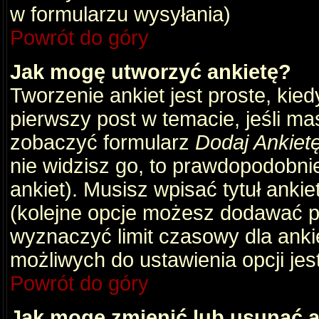
w formularzu wysyłania)
Powrót do góry
Jak mogę utworzyć ankietę?
Tworzenie ankiet jest proste, kie
pierwszy post w temacie, jeśli m
zobaczyć formularz
Dodaj Ankiet
nie widzisz go, to prawdopodobni
ankiet). Musisz wpisać tytuł ankie
(kolejne opcje możesz dodawać 
wyznaczyć limit czasowy dla ankie
możliwych do ustawienia opcji jes
Powrót do góry
Jak mogę zmienić lub usunąć a