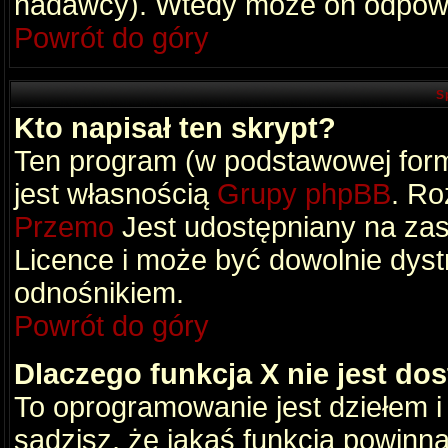
nadawcy). Wtedy może on odpowi
Powrót do góry
S
Kto napisał ten skrypt?
Ten program (w podstawowej formi
jest własnością
Grupy phpBB
. Ro
Przemo
Jest udostępniany na zas
Licence i może być dowolnie dys
odnośnikiem.
Powrót do góry
Dlaczego funkcja X nie jest do
To oprogramowanie jest dziełem i
sądzisz, że jakaś funkcja powinn