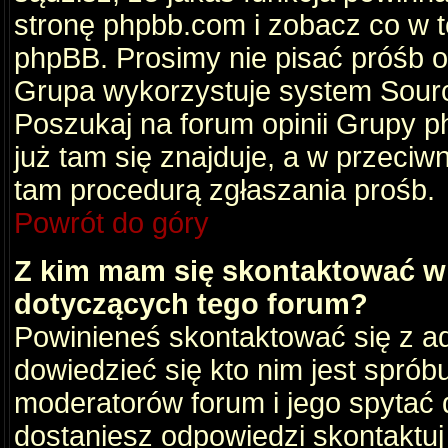
stronę phpbb.com i zobacz co w 
phpBB. Prosimy nie pisać próśb 
Grupa wykorzystuje system Sourc
Poszukaj na forum opinii Grupy ph
już tam się znajduje, a w przec
tam procedurą zgłaszania prośb.
Powrót do góry
Z kim mam się skontaktować w
dotyczących tego forum?
Powinieneś skontaktować się z ad
dowiedzieć się kto nim jest sprób
moderatorów forum i jego spytać d
dostaniesz odpowiedzi skontaktuj