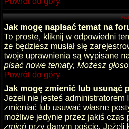
Powrót do góry
Pro
Jak mogę napisać temat na fo
To proste, kliknij w odpowiedni t
że będziesz musiał się zarejestr
twoje uprawnienia są wypisane na 
pisać nowe tematy, Możesz głosow
Powrót do góry
Jak mogę zmienić lub usunąć 
Jeżeli nie jesteś administratore
zmieniać lub usuwać własne posty
możliwe jedynie przez jakiś czas p
zmień
przy danym poście. Jeżeli k