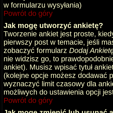
w formularzu wysyłania)
Powrót do góry
Jak mogę utworzyć ankietę?
Tworzenie ankiet jest proste, kie
pierwszy post w temacie, jeśli m
zobaczyć formularz
Dodaj Ankiet
nie widzisz go, to prawdopodobni
ankiet). Musisz wpisać tytuł ankie
(kolejne opcje możesz dodawać 
wyznaczyć limit czasowy dla ankie
możliwych do ustawienia opcji jes
Powrót do góry
Jak mogę zmienić lub usunąć a