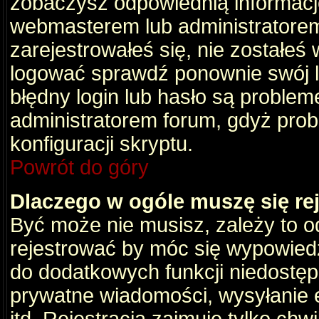
zobaczysz odpowiednią informacj
webmasterem lub administratorem
zarejestrowałeś się, nie zostałeś
logować sprawdź ponownie swój lo
błędny login lub hasło są problemem
administratorem forum, gdyż prob
konfiguracji skryptu.
Powrót do góry
Dlaczego w ogóle muszę się re
Być może nie musisz, zależy to o
rejestrować by móc się wypowiedz
do dodatkowych funkcji niedostępn
prywatne wiadomości, wysyłanie 