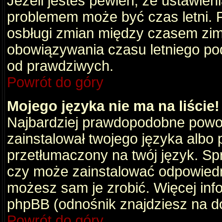
Jeżeli jesteś pewien, że ustawien
problemem może być czas letni. 
osbługi zmian między czasem zim
obowiązywania czasu letniego po
od prawdziwych.
Powrót do góry
Mojego języka nie ma na liście!
Najbardziej prawdopodobne powod
zainstalował twojego języka albo 
przetłumaczony na twój język. Spr
czy może zainstalować odpowiedni 
możesz sam je zrobić. Więcej info
phpBB (odnośnik znajdziesz na do
Powrót do góry