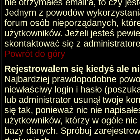
nie otrzymałeś email'a, to czy je
Jednym z powodów wykorzystania 
forum osób nieporządanych, któr
użytkowników. Jeżeli jesteś pewi
skontaktować się z administrator
Powrót do góry
Rejestrowałem się kiedyś ale n
Najbardziej prawdopodobne powod
niewłaściwy login i hasło (poszukaj
lub administrator usunął twoje ko
się tak, ponieważ nic nie napisał
użytkowników, którzy w ogóle nic 
bazy danych. Spróbuj zarejestro