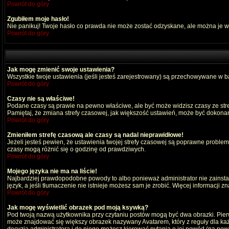
Powrót do góry
Zgubiłem moje hasło!
Nie panikuj! Twoje hasło co prawda nie może zostać odzyskane, ale można je wyc
Powrót do góry
Jak mogę zmienić swoje ustawienia?
Wszystkie twoje ustawienia (jeśli jesteś zarejestrowany) są przechowywane w ba
Powrót do góry
Czasy nie są właściwe!
Podane czasy są prawie na pewno właściwe, ale być może widzisz czasy ze strefy
Pamiętaj, że zmiana strefy czasowej, jak większość ustawień, może być dokonana
Powrót do góry
Zmieniłem strefę czasową ale czasy są nadal nieprawidłowe!
Jeżeli jesteś pewien, że ustawienia twojej strefy czasowej są poprawne probl
czasy mogą różnić się o godzinę od prawdziwych.
Powrót do góry
Mojego języka nie ma na liście!
Najbardziej prawdopodobne powody to albo ponieważ administrator nie zainstal
język, a jeśli tłumaczenie nie istnieje możesz sam je zrobić. Więcej informacji 
Powrót do góry
Jak mogę wyświetlić obrazek pod moją ksywką?
Pod twoją nazwą użytkownika przy czytaniu postów mogą być dwa obrazki. Pierw
może znajdować się większy obrazek nazywany Avatarem, który z reguły dla każdeg