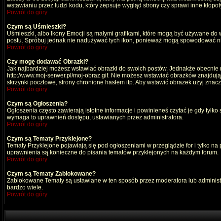
wstawianiu przez ludzi kodu, który zepsuje wygląd strony czy sprawi inne kłop
Powrót do góry
Czym są Uśmieszki?
Uśmieszki, albo Ikony Emocji są małymi grafikami, które mogą być używane do wy
postu. Spróbuj jednak nie nadużywać tych ikon, ponieważ mogą spowodować nie
Powrót do góry
Czy mogę dodawać Obrazki?
Jak najbardziej możesz wstawiać obrazki do swoich postów. Jednakże obecnie n
http://www.moj-serwer.pl/moj-obraz.gif. Nie możesz wstawiać obrazków znajdu
skrzynki pocztowe, strony chronione hasłem itp. Aby wstawić obrazek użyj znac
Powrót do góry
Czym są Ogłoszenia?
Ogłoszenia często zawierają istotne informacje i powinieneś czytać je gdy tylko
wymaga to uprawnień dostępu, ustawianych przez administratora.
Powrót do góry
Czym są Tematy Przyklejone?
Tematy Przyklejone pojawiają się pod ogłoszeniami w przeglądzie for i tylko na
uprawnienia są konieczne do pisania tematów przyklejonych na każdym forum.
Powrót do góry
Czym są Tematy Zablokowane?
Zablokowane Tematy są ustawiane w ten sposób przez moderatora lub administr
bardzo wiele.
Powrót do góry