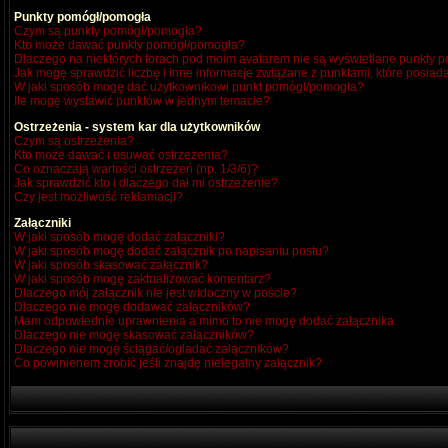
Punkty pomógł/pomogła
Czym są punkty pomógł/pomogła?
Kto może dawać punkty pomógł/pomogła?
Dlaczego na niektórych forach pod moim avatarem nie są wyświetlane punkty
Jak mogę sprawdzić liczbę i inne informacje związane z punktami, które posiada
W jaki sposób mogę dać użytkownikowi punkt pomógł/pomogła?
Ile mogę wystawić punktów w jednym temacie?
Ostrzeżenia - system kar dla użytkowników
Czym są ostrzeżenia?
Kto może dawać i usuwać ostrzeżenia?
Co oznaczają wartości ostrzeżeń (np. 1/3/6)?
Jak sprawdzić kto i dlaczego dał mi ostrzeżenie?
Czy jest możliwość reklamacji?
Załączniki
W jaki sposób mogę dodać załączniki?
W jaki sposób mogę dodać załącznik po napisaniu postu?
W jaki sposób skasować załącznik?
W jaki sposób mogę zaktualizować komentarz?
Dlaczego mój załącznik nie jest widoczny w poście?
Dlaczego nie mogę dodawać załączników?
Mam odpowiednie uprawnienia a mimo to nie mogę dodać załącznika.
Dlaczego nie mogę skasować załączników?
Dlaczego nie mogę ściągać/ogladać załączników?
Co powinienem zrobić jeśli znajdę nielegalny załącznik?