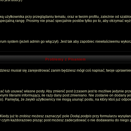
o jest dobry!)
 użytkownika przy przeglądaniu tematu, oraz w twoim profilu, zależnie od szablon
pecjalną rangę. Prosimy nie pisać specjalnie postów tylko po to, aby otrzymać wyż
rum system (jeżeli admin go włączył). Jest tak aby zapobiec niewłaściwemu wyko
Problemy z Pisaniem
ędziesz musiał się zarejestrować zanim będziesz mógł coś napisać; twoje uprawnien
ć lub usuwać własne posty. Aby zmienić post (czasem jest to możliwe jedynie przez
nymi literami informujący, ile razy dany post zmieniano. Nie zostanie on dodany jeśl
). Pamiętaj, że zwykli użytkownicy nie mogą usunąć postu, na który ktoś już odpow
 Kiedy już to zrobisz możesz zaznaczyć pole
Dodaj podpis
przy formularzu wysyłan
zy czym każdorazowo pisząc post możesz zadecydować o nie dodawaniu do niego p