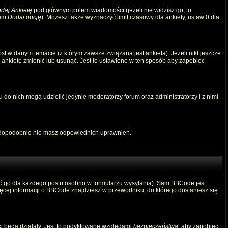
daj Ankietę
pod głównym polem wiadomości (jeżeli nie widzisz go, to
iem
Dodaj opcję
). Możesz także wyznaczyć limit czasowy dla ankiety, ustaw 0 dla
t w danym temacie (z którym zawsze związana jest ankieta). Jeżeli nikt jeszcze
ą ankietę zmienić lub usunąć. Jest to ustawione w ten sposób aby zapobiec
 do nich mogą udzielić jedynie moderatorzy forum oraz administratorzy i z nimi
awdopodobnie nie masz odpowiednich uprawnień.
ć go dla każdego postu osobno w formularzu wysyłania). Sam BBCode jest
Więcej informacji o BBCode znajdziesz w przewodniku, do którego dostaniesz się
ki będą działały. Jest to podyktowane względami
bezpieczeństwa
, aby zapobiec