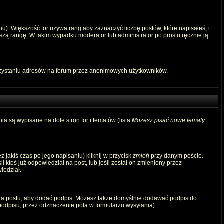
u). Większość for używa rang aby zaznaczyć liczbę postów, które napisałeś, i
szą rangę. W takim wypadku moderator lub administrator po prostu ręcznie ją
rzystaniu adresów na forum przez anonimowych użytkowników.
ia są wypisane na dole stron for i tematów (lista
Możesz pisać nowe tematy,
 jakiś czas po jego napisaniu) kliknij w przycisk
zmień
przy danym poście.
i ktoś już odpowiedział na post, lub jeśli został on zmieniony przez
iedział.
ia postu, aby dodać podpis. Możesz także domyślnie dodawać podpis do
odpisu, przez odznaczenie pola w formularzu wysyłania)