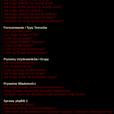
Jak mogę zmienić lub usunąć post?
Jak mogę dodać podpis do mojego postu?
Jak mogę utworzyć ankietę?
Jak mogę zmienić lub usunąć ankietę?
Dlaczego nie mam dostępu do forum?
Dlaczego nie mogę głosować w ankietach?
Formatowanie i Typy Tematów
Czym jest BBCode?
Czy mogę używać HTML?
Czym są Uśmieszki?
Czy mogę dodawać Obrazki?
Czym są Ogłoszenia?
Czym są Tematy Przyklejone?
Czym są Tematy Zablokowane?
Poziomy Użytkowników i Grupy
Kim są Administratorzy?
Kim są Moderatorzy?
Czym są Grupy Użytkowników?
Jak mogę dołączyć do Grupy?
Jak mogę zostać Moderatorem Grupy?
Prywatne Wiadomości
Nie mogę wysyłać prywatnych wiadomości!
Wciąż dostaję niechciane prywatne wiadomości!
Dostałem spam lub obraźliwy email od kogoś z tego forum!
Sprawy phpBB 2
Kto napisał ten skrypt?
Dlaczego funkcja X nie jest dostępna?
Z kim mam się skontaktować w sprawach nadużyć i prawnych dotyczących tego