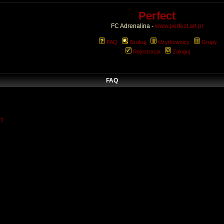
Perfect
FC Adrenalina -
www.perfect.art.pl
FAQ
Szukaj
Użytkownicy
Grupy
Rejestracja
Zaloguj
FAQ
w?