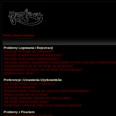
Perfect Strona Główna
Problemy Logowania i Rejestracji
Dlaczego nie mogę się zalogować?
Dlaczego w ogóle muszę się rejestrować?
Dlaczego wciąż jestem wylogowywany?
Jak mogę zapobiec wyświetlaniu mojej ksywki na liście obecnych użytkownikó
Zarejestrowałem się ale nie mogę się zalogować!
Rejestrowałem się kiedyś ale nie mogę się już logować!
Zgubiłem moje hasło!
Preferencje i Ustawienia Użytkowników
Jak mogę zmienić swoje ustawienia?
Czasy nie są właściwe!
Zmieniłem strefę czasową ale czasy są nadal nieprawidłowe!
Mojego języka nie ma na liście!
Jak mogę wyświetlić obrazek pod moją ksywką?
Jak mogę zmienić swoją rangę?
Kiedy klikam odnośnik email, forum wymaga logowania
Problemy z Pisaniem
Jak mogę napisać temat na forum?