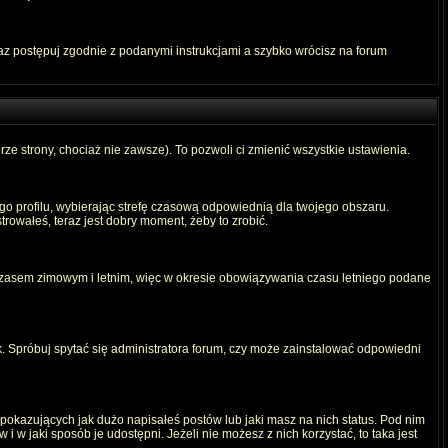
raz postępuj zgodnie z podanymi instrukcjami a szybko wrócisz na forum
rze strony, chociaż nie zawsze). To pozwoli ci zmienić wszystkie ustawienia.
ego profilu, wybierając strefę czasową odpowiednią dla twojego obszaru.
rowałeś, teraz jest dobry moment, żeby to zrobić.
 czasem zimowym i letnim, więc w okresie obowiązywania czasu letniego podane
. Spróbuj spytać się administratora forum, czy może zainstalować odpowiedni
okazujących jak dużo napisałeś postów lub jaki masz na nich status. Pod nim
 w jaki sposób je udostępni. Jeżeli nie możesz z nich korzystać, to taka jest