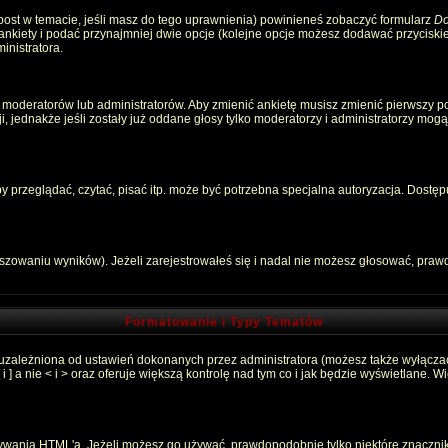
 post w temacie, jeśli masz do tego uprawnienia) powinieneś zobaczyć formularz
Do
 ankiety i podać przynajmniej dwie opcje (kolejne opcje możesz dodawać przycisk
inistratora.
 moderatorów lub administratorów. Aby zmienić ankietę musisz zmienić pierwszy pos
, jednakże jeśli zostały już oddane głosy tylko moderatorzy i administratorzy mog
przeglądać, czytać, pisać itp. może być potrzebna specjalna autoryzacja. Dostępu
łszowaniu wyników). Jeżeli zarejestrowałeś się i nadal nie możesz głosować, pr
Formatowanie i Typy Tematów
 uzależniona od ustawień dokonanych przez administratora (możesz także wyłącza
 a nie < i > oraz oferuje większą kontrolę nad tym co i jak będzie wyświetlane. 
używania HTML'a. Jeżeli możesz go używać, prawdopodobnie tylko niektóre znaczni