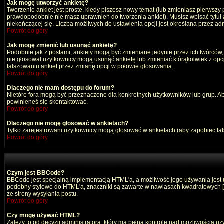
Jak mogę utworzyć ankietę?
Tworzenie ankiet jest proste, kiedy piszesz nowy temat (lub zmieniasz pierwszy
prawdopodobnie nie masz uprawnień do tworzenia ankiet). Musisz wpisać tytuł
niekończącej się. Liczba możliwych do ustawienia opcji jest określana przez adm
Powrót do góry
Jak mogę zmienić lub usunąć ankietę?
Podobnie jak z postami, ankiety mogą być zmieniane jedynie przez ich twórców,
nie głosował użytkownicy mogą usunąć ankietę lub zmieniać którąkolwiek z opcji
fałszowaniu ankiet przez zmianę opcji w połowie głosowania.
Powrót do góry
Dlaczego nie mam dostępu do forum?
Nietóre fora mogą być przeznaczone dla konkretnych użytkowników lub grup. Aby 
powinieneś się skontaktować.
Powrót do góry
Dlaczego nie mogę głosować w ankietach?
Tylko zarejestrowani użytkownicy mogą głosować w ankietach (aby zapobiec fa
Powrót do góry
Czym jest BBCode?
BBCode jest specjalną implementacją HTML'a, a możliwość jego używania jest
podobny stylowo do HTML'a, znaczniki są zawarte w nawiasach kwadratowych [ i ]
ze strony wysyłania postu.
Powrót do góry
Czy mogę używać HTML?
Zależy to od decyzji administratora, który ma pełną kontrolę nad możliwością 