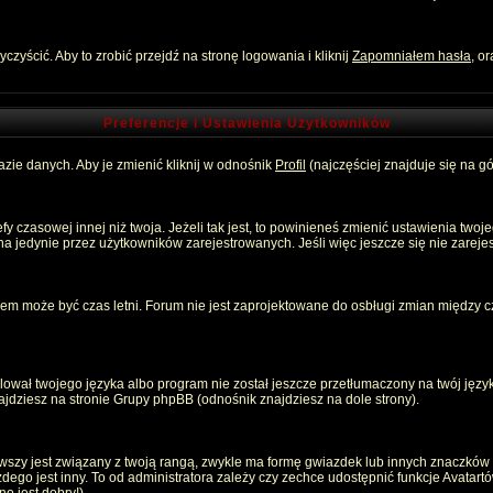
zyścić. Aby to zrobić przejdź na stronę logowania i kliknij
Zapomniałem hasła
, o
Preferencje i Ustawienia Użytkowników
zie danych. Aby je zmienić kliknij w odnośnik
Profil
(najczęściej znajduje się na gó
 czasowej innej niż twoja. Jeżeli tak jest, to powinieneś zmienić ustawienia twoj
 jedynie przez użytkowników zarejestrowanych. Jeśli więc jeszcze się nie zarejest
emem może być czas letni. Forum nie jest zaprojektowane do osbługi zmian między
ował twojego języka albo program nie został jeszcze przetłumaczony na twój język
znajdziesz na stronie Grupy phpBB (odnośnik znajdziesz na dole strony).
szy jest związany z twoją rangą, zwykle ma formę gwiazdek lub innych znaczków p
o jest inny. To od administratora zależy czy zechce udostępnić funkcje Avatartów i