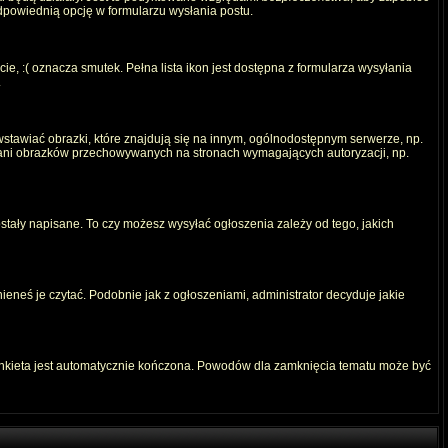
odpowiednią opcję w formularzu wysłania postu.
e, :( oznacza smutek. Pełna lista ikon jest dostępna z formularza wysyłania
.
stawiać obrazki, które znajdują się na innym, ogólnodostępnym serwerze, np.
) ani obrazków przechowywanych na stronach wymagających autoryzacji, np.
ostały napisane. To czy możesz wysyłać ogłoszenia zależy od tego, jakich
ieneś je czytać. Podobnie jak z ogłoszeniami, administrator decyduje jakie
ankieta jest automatycznie kończona. Powodów dla zamknięcia tematu może być