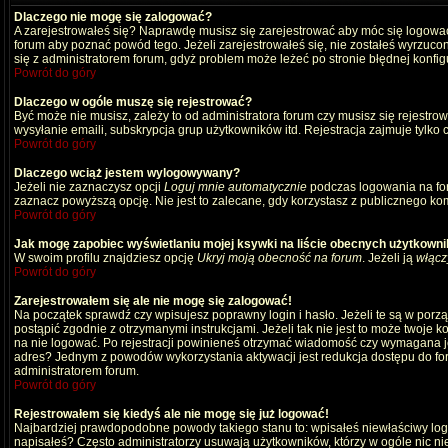
Dlaczego nie mogę się zalogować?
A zarejestrowałeś się? Naprawdę musisz się zarejestrować aby móc się logować
forum aby poznać powód tego. Jeżeli zarejestrowałeś się, nie zostałeś wyrzucony
się z administratorem forum, gdyż problem może leżeć po stronie błędnej konfigu
Powrót do góry
Dlaczego w ogóle muszę się rejestrować?
Być może nie musisz, zależy to od administratora forum czy musisz się rejestro
wysyłanie emaili, subskrypcja grup użytkowników itd. Rejestracja zajmuje tylko
Powrót do góry
Dlaczego wciąż jestem wylogowywany?
Jeżeli nie zaznaczysz opcji
Loguj mnie automatycznie
podczas logowania na fo
zaznacz powyższą opcję. Nie jest to zalecane, gdy korzystasz z publicznego komp
Powrót do góry
Jak mogę zapobiec wyświetlaniu mojej ksywki na liście obecnych użytkown
W swoim profilu znajdziesz opcję
Ukryj moją obecność na forum
. Jeżeli ją
włącz
Powrót do góry
Zarejestrowałem się ale nie mogę się zalogować!
Na początek sprawdź czy wpisujesz poprawny login i hasło. Jeżeli te są w por
postąpić zgodnie z otrzymanymi instrukcjami. Jeżeli tak nie jest to może twoj
na nie logować. Po rejestracji powinieneś otrzymać wiadomość czy wymagana jest
adres? Jednym z powodów wykorzystania aktywacji jest redukcja dostępu do for
administratorem forum.
Powrót do góry
Rejestrowałem się kiedyś ale nie mogę się już logować!
Najbardziej prawdopodobne powody takiego stanu to: wpisałeś niewłaściwy login i
napisałeś? Często administratorzy usuwają użytkowników, którzy w ogóle nic ni