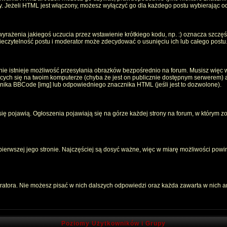
oty. Jeżeli HTML jest włączony, możesz wyłączyć go dla każdego postu wybierając 
rażenia jakiegoś uczucia przez wstawienie krótkiego kodu, np. :) oznacza szczęści
czytelność postu i moderator może zdecydować o usunięciu ich lub całego postu
ie istnieje możliwość przesyłania obrazków bezpośrednio na forum. Musisz więc w
jących się na twoim komputerze (chyba że jest on publicznie dostępnym serwerem
znika BBCode [img] lub odpowiedniego znacznika HTML (jeśli jest to dozwolone).
 się pojawią. Ogłoszenia pojawiają się na górze każdej strony na forum, w którym z
 pierwszej jego stronie. Najczęściej są dosyć ważne, więc w miarę możliwości powin
atora. Nie możesz pisać w nich dalszych odpowiedzi oraz każda zawarta w nich 
Poziomy Użytkowników i Grupy