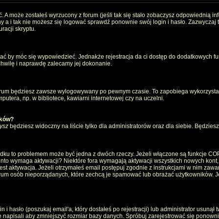
. A może zostałeś wyrzucony z forum (jeśli tak się stało zobaczysz odpowiednią i
 a i tak nie możesz się logować sprawdź ponownie swój login i hasło. Zazwyczaj to 
racji skryptu.
wać by móc się wypowiedzieć. Jednakże rejestracja da ci dostęp do dodatkowych fun
 chwilę i naprawdę zalecamy jej dokonanie.
rum będziesz zawsze wylogowywany po pewnym czasie. To zapobiega wykorzystan
utera, np. w bibliotece, kawiarni internetowej czy na uczelni.
ików?
ysz
będziesz widoczny na liście tylko dla administratorów oraz dla siebie. Będziesz 
ządku to problemem może być jedna z dwóch rzeczy. Jeżeli włączone są funkcje CO
e konto wymaga aktywacji? Niektóre fora wymagają aktywacji wszystkich nowych kont
 aktywacja. Jeżeli otrzymałeś email postępuj zgodnie z instrukcjami w nim zawarty
um osób nieporządanych, które zechcą je spamować lub obrażać użytkowników. Jeż
 hasło (poszukaj email'a, który dostałeś po rejestracji) lub administrator usunął 
e napisali aby zmniejszyć rozmiar bazy danych. Spróbuj zarejestrować się ponown