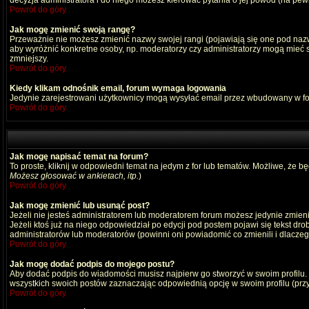
decyzja administratora i do niego możesz kierować pytania o jej powód (na pewn
Powrót do góry
Jak mogę zmienić swoją rangę?
Przeważnie nie możesz zmienić nazwy swojej rangi (pojawiają się one pod nazwą
aby wyróżnić konkretne osoby, np. moderatorzy czy administratorzy mogą mieć s
zmniejszy.
Powrót do góry
Kiedy klikam odnośnik email, forum wymaga logowania
Jedynie zarejestrowani użytkownicy mogą wysyłać email przez wbudowany w fo
Powrót do góry
Jak mogę napisać temat na forum?
To proste, kliknij w odpowiedni temat na jedym z for lub tematów. Możliwe, że b
Możesz głosować w ankietach, itp.
)
Powrót do góry
Jak mogę zmienić lub usunąć post?
Jeżeli nie jesteś administratorem lub moderatorem forum możesz jedynie zmienia
Jeżeli ktoś już na niego odpowiedział po edycji pod postem pojawi się tekst drob
administratorów lub moderatorów (powinni oni powiadomić co zmienili i dlaczego
Powrót do góry
Jak mogę dodać podpis do mojego postu?
Aby dodać podpis do wiadomości musisz najpierw go stworzyć w swoim profilu.
wszystkich swoich postów zaznaczając odpowiednią opcję w swoim profilu (pr
Powrót do góry