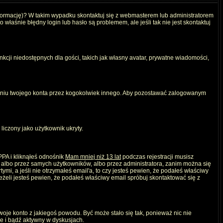
nformację)? W takim wypadku skontaktuj się z webmasterem lub administratorem
właśnie błędny login lub hasło są problemem, ale jeśli tak nie jest skontaktuj
kcji niedostępnych dla gości, takich jak własny avatar, prywatne wiadomości,
iu twojego konta przez kogokolwiek innego. Aby pozostawać zalogowanym
liczony jako użytkownik ukryty.
PPA i kliknąłeś odnośnik
Mam mniej niż 13 lat
podczas rejestracji musisz
, albo przez samych użytkowników, albo przez administratora, zanim można się
mi, a jeśli nie otrzymałeś email'a, to czy jesteś pewien, że podałeś właściwy
eli jesteś pewien, że podałeś właściwy email spróbuj skontaktować się z
twoje konto z jakiegoś powodu. Być może stało się tak, ponieważ nic nie
ie i bądź aktywny w dyskusjach.