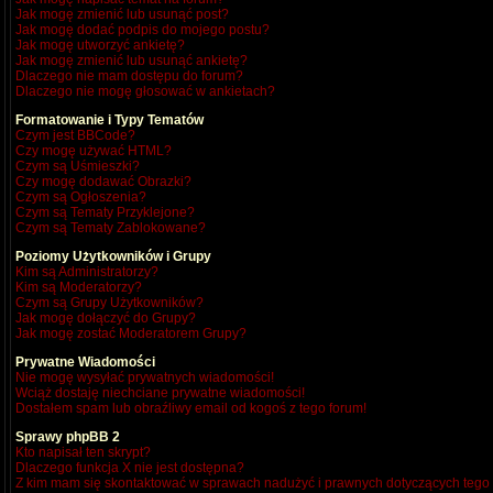
Jak mogę zmienić lub usunąć post?
Jak mogę dodać podpis do mojego postu?
Jak mogę utworzyć ankietę?
Jak mogę zmienić lub usunąć ankietę?
Dlaczego nie mam dostępu do forum?
Dlaczego nie mogę głosować w ankietach?
Formatowanie i Typy Tematów
Czym jest BBCode?
Czy mogę używać HTML?
Czym są Uśmieszki?
Czy mogę dodawać Obrazki?
Czym są Ogłoszenia?
Czym są Tematy Przyklejone?
Czym są Tematy Zablokowane?
Poziomy Użytkowników i Grupy
Kim są Administratorzy?
Kim są Moderatorzy?
Czym są Grupy Użytkowników?
Jak mogę dołączyć do Grupy?
Jak mogę zostać Moderatorem Grupy?
Prywatne Wiadomości
Nie mogę wysyłać prywatnych wiadomości!
Wciąż dostaję niechciane prywatne wiadomości!
Dostałem spam lub obraźliwy email od kogoś z tego forum!
Sprawy phpBB 2
Kto napisał ten skrypt?
Dlaczego funkcja X nie jest dostępna?
Z kim mam się skontaktować w sprawach nadużyć i prawnych dotyczących tego