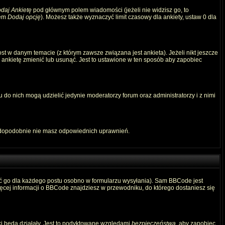
daj Ankietę
pod głównym polem wiadomości (jeżeli nie widzisz go, to
iem
Dodaj opcję
). Możesz także wyznaczyć limit czasowy dla ankiety, ustaw 0 dla
t w danym temacie (z którym zawsze związana jest ankieta). Jeżeli nikt jeszcze
ą ankietę zmienić lub usunąć. Jest to ustawione w ten sposób aby zapobiec
 do nich mogą udzielić jedynie moderatorzy forum oraz administratorzy i z nimi
awdopodobnie nie masz odpowiednich uprawnień.
ć go dla każdego postu osobno w formularzu wysyłania). Sam BBCode jest
Więcej informacji o BBCode znajdziesz w przewodniku, do którego dostaniesz się
ki będą działały. Jest to podyktowane względami
bezpieczeństwa
, aby zapobiec