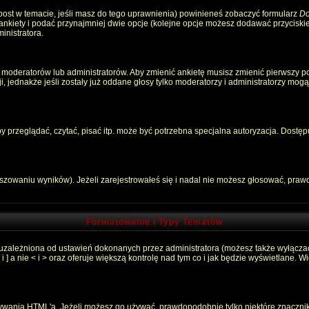
 post w temacie, jeśli masz do tego uprawnienia) powinieneś zobaczyć formularz
Do
 ankiety i podać przynajmniej dwie opcje (kolejne opcje możesz dodawać przycisk
inistratora.
 moderatorów lub administratorów. Aby zmienić ankietę musisz zmienić pierwszy pos
, jednakże jeśli zostały już oddane głosy tylko moderatorzy i administratorzy mog
przeglądać, czytać, pisać itp. może być potrzebna specjalna autoryzacja. Dostępu
łszowaniu wyników). Jeżeli zarejestrowałeś się i nadal nie możesz głosować, pr
Formatowanie i Typy Tematów
 uzależniona od ustawień dokonanych przez administratora (możesz także wyłącza
 a nie < i > oraz oferuje większą kontrolę nad tym co i jak będzie wyświetlane. 
używania HTML'a. Jeżeli możesz go używać, prawdopodobnie tylko niektóre znaczni