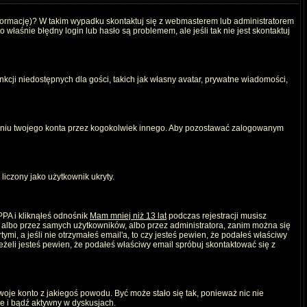
nformację)? W takim wypadku skontaktuj się z webmasterem lub administratorem
właśnie błędny login lub hasło są problemem, ale jeśli tak nie jest skontaktuj
kcji niedostępnych dla gości, takich jak własny avatar, prywatne wiadomości,
iu twojego konta przez kogokolwiek innego. Aby pozostawać zalogowanym
liczony jako użytkownik ukryty.
PPA i kliknąłeś odnośnik
Mam mniej niż 13 lat
podczas rejestracji musisz
, albo przez samych użytkowników, albo przez administratora, zanim można się
mi, a jeśli nie otrzymałeś email'a, to czy jesteś pewien, że podałeś właściwy
eli jesteś pewien, że podałeś właściwy email spróbuj skontaktować się z
twoje konto z jakiegoś powodu. Być może stało się tak, ponieważ nic nie
ie i bądź aktywny w dyskusjach.