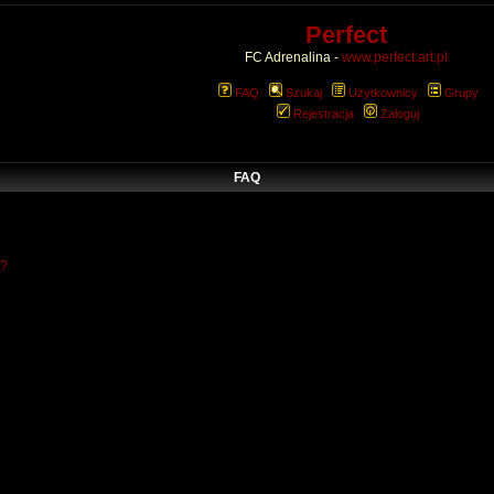
Perfect
FC Adrenalina -
www.perfect.art.pl
FAQ
Szukaj
Użytkownicy
Grupy
Rejestracja
Zaloguj
FAQ
w?