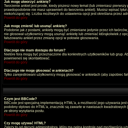
Jak mogę utworzyć ankietę?
Tworzenie ankiet jest proste, kiedy piszesz nowy temat (lub zmieniasz pierwszy
prawdopodobnie nie masz uprawnień do tworzenia ankiet). Musisz wpisać tytuł
niekończącej się. Liczba możliwych do ustawienia opcji jest określana przez adm
Powrót do góry
Jak mogę zmienić lub usunąć ankietę?
Podobnie jak z postami, ankiety mogą być zmieniane jedynie przez ich twórców,
nie głosował użytkownicy mogą usunąć ankietę lub zmieniać którąkolwiek z opcji
fałszowaniu ankiet przez zmianę opcji w połowie głosowania.
Powrót do góry
Dlaczego nie mam dostępu do forum?
Nietóre fora mogą być przeznaczone dla konkretnych użytkowników lub grup. Aby 
powinieneś się skontaktować.
Powrót do góry
Dlaczego nie mogę głosować w ankietach?
Tylko zarejestrowani użytkownicy mogą głosować w ankietach (aby zapobiec fa
Powrót do góry
Czym jest BBCode?
BBCode jest specjalną implementacją HTML'a, a możliwość jego używania jest
podobny stylowo do HTML'a, znaczniki są zawarte w nawiasach kwadratowych [ i ]
ze strony wysyłania postu.
Powrót do góry
Czy mogę używać HTML?
Zależy to od decyzji administratora, który ma pełną kontrolę nad możliwością 