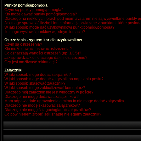
Punkty pomógł/pomogła
Czym są punkty pomógł/pomogła?
Kto może dawać punkty pomógł/pomogła?
Dlaczego na niektórych forach pod moim avatarem nie są wyświetlane punkty
Jak mogę sprawdzić liczbę i inne informacje związane z punktami, które posiada
W jaki sposób mogę dać użytkownikowi punkt pomógł/pomogła?
Ile mogę wystawić punktów w jednym temacie?
Ostrzeżenia - system kar dla użytkowników
Czym są ostrzeżenia?
Kto może dawać i usuwać ostrzeżenia?
Co oznaczają wartości ostrzeżeń (np. 1/3/6)?
Jak sprawdzić kto i dlaczego dał mi ostrzeżenie?
Czy jest możliwość reklamacji?
Załączniki
W jaki sposób mogę dodać załączniki?
W jaki sposób mogę dodać załącznik po napisaniu postu?
W jaki sposób skasować załącznik?
W jaki sposób mogę zaktualizować komentarz?
Dlaczego mój załącznik nie jest widoczny w poście?
Dlaczego nie mogę dodawać załączników?
Mam odpowiednie uprawnienia a mimo to nie mogę dodać załącznika.
Dlaczego nie mogę skasować załączników?
Dlaczego nie mogę ściągać/ogladać załączników?
Co powinienem zrobić jeśli znajdę nielegalny załącznik?