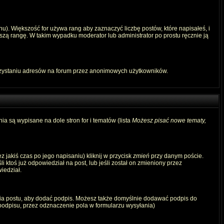
u). Większość for używa rang aby zaznaczyć liczbę postów, które napisałeś, i
szą rangę. W takim wypadku moderator lub administrator po prostu ręcznie ją
rzystaniu adresów na forum przez anonimowych użytkowników.
ia są wypisane na dole stron for i tematów (lista
Możesz pisać nowe tematy,
 jakiś czas po jego napisaniu) kliknij w przycisk
zmień
przy danym poście.
i ktoś już odpowiedział na post, lub jeśli został on zmieniony przez
iedział.
ia postu, aby dodać podpis. Możesz także domyślnie dodawać podpis do
odpisu, przez odznaczenie pola w formularzu wysyłania)