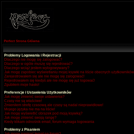
Perfect Strona Główna
Problemy Logowania i Rejestracji
Dlaczego nie mogę się zalogować?
Dlaczego w ogóle muszę się rejestrować?
Dlaczego wciąż jestem wylogowywany?
Jak mogę zapobiec wyświetlaniu mojej ksywki na liście obecnych użytkownikó
Zarejestrowałem się ale nie mogę się zalogować!
Rejestrowałem się kiedyś ale nie mogę się już logować!
Zgubiłem moje hasło!
Preferencje i Ustawienia Użytkowników
Jak mogę zmienić swoje ustawienia?
Czasy nie są właściwe!
Zmieniłem strefę czasową ale czasy są nadal nieprawidłowe!
Mojego języka nie ma na liście!
Jak mogę wyświetlić obrazek pod moją ksywką?
Jak mogę zmienić swoją rangę?
Kiedy klikam odnośnik email, forum wymaga logowania
Problemy z Pisaniem
Jak mogę napisać temat na forum?