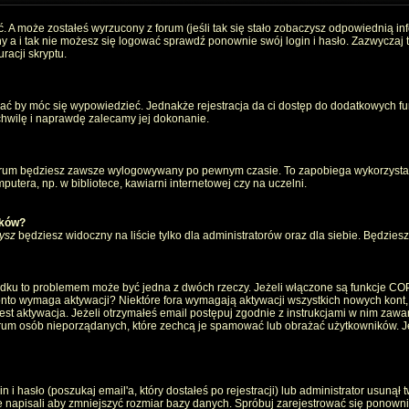
. A może zostałeś wyrzucony z forum (jeśli tak się stało zobaczysz odpowiednią i
 a i tak nie możesz się logować sprawdź ponownie swój login i hasło. Zazwyczaj to 
racji skryptu.
wać by móc się wypowiedzieć. Jednakże rejestracja da ci dostęp do dodatkowych fun
 chwilę i naprawdę zalecamy jej dokonanie.
rum będziesz zawsze wylogowywany po pewnym czasie. To zapobiega wykorzystan
utera, np. w bibliotece, kawiarni internetowej czy na uczelni.
ików?
ysz
będziesz widoczny na liście tylko dla administratorów oraz dla siebie. Będziesz 
ządku to problemem może być jedna z dwóch rzeczy. Jeżeli włączone są funkcje CO
e konto wymaga aktywacji? Niektóre fora wymagają aktywacji wszystkich nowych kont
 aktywacja. Jeżeli otrzymałeś email postępuj zgodnie z instrukcjami w nim zawarty
um osób nieporządanych, które zechcą je spamować lub obrażać użytkowników. Jeż
 hasło (poszukaj email'a, który dostałeś po rejestracji) lub administrator usunął 
e napisali aby zmniejszyć rozmiar bazy danych. Spróbuj zarejestrować się ponown