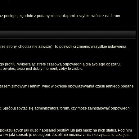
raz postępuj zgodnie z podanymi instrukcjami a szybko wrócisz na forum
rze strony, chociaż nie zawsze). To pozwoli ci zmienić wszystkie ustawienia.
ego profilu, wybierając strefę czasową odpowiednią dla twojego obszaru.
rowałeś, teraz jest dobry moment, żeby to zrobić.
 czasem zimowym i letnim, więc w okresie obowiązywania czasu letniego podane
. Spróbuj spytać się administratora forum, czy może zainstalować odpowiedni
okazujących jak dużo napisałeś postów lub jaki masz na nich status. Pod nim
 w jaki sposób je udostępni. Jeżeli nie możesz z nich korzystać, to taka jest