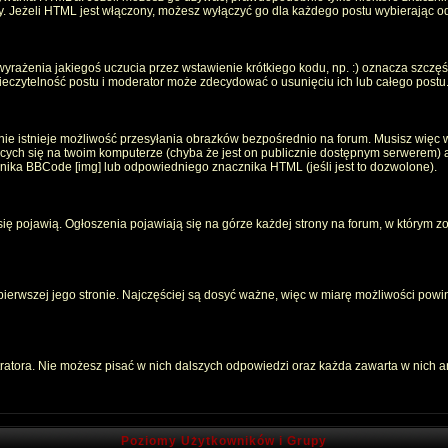
oty. Jeżeli HTML jest włączony, możesz wyłączyć go dla każdego postu wybierając 
rażenia jakiegoś uczucia przez wstawienie krótkiego kodu, np. :) oznacza szczęści
czytelność postu i moderator może zdecydować o usunięciu ich lub całego postu
ie istnieje możliwość przesyłania obrazków bezpośrednio na forum. Musisz więc w
jących się na twoim komputerze (chyba że jest on publicznie dostępnym serwerem
znika BBCode [img] lub odpowiedniego znacznika HTML (jeśli jest to dozwolone).
 się pojawią. Ogłoszenia pojawiają się na górze każdej strony na forum, w którym z
 pierwszej jego stronie. Najczęściej są dosyć ważne, więc w miarę możliwości powin
atora. Nie możesz pisać w nich dalszych odpowiedzi oraz każda zawarta w nich 
Poziomy Użytkowników i Grupy