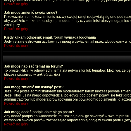
decyzja administratora i do niego możesz kierować pytania o jej powód (na pewn
Powrót do góry
Jak mogę zmienić swoją rangę?
Przeważnie nie możesz zmienić nazwy swojej rangi (pojawiają się one pod nazwą
aby wyróżnić konkretne osoby, np. moderatorzy czy administratorzy mogą mieć s
zmniejszy.
Powrót do góry
Kiedy klikam odnośnik email, forum wymaga logowania
Jedynie zarejestrowani użytkownicy mogą wysyłać email przez wbudowany w fo
Powrót do góry
Jak mogę napisać temat na forum?
To proste, kliknij w odpowiedni temat na jedym z for lub tematów. Możliwe, że b
Możesz głosować w ankietach, itp.
)
Powrót do góry
Jak mogę zmienić lub usunąć post?
Jeżeli nie jesteś administratorem lub moderatorem forum możesz jedynie zmienia
Jeżeli ktoś już na niego odpowiedział po edycji pod postem pojawi się tekst drob
administratorów lub moderatorów (powinni oni powiadomić co zmienili i dlaczego
Powrót do góry
Jak mogę dodać podpis do mojego postu?
Aby dodać podpis do wiadomości musisz najpierw go stworzyć w swoim profilu.
wszystkich swoich postów zaznaczając odpowiednią opcję w swoim profilu (pr
Powrót do góry