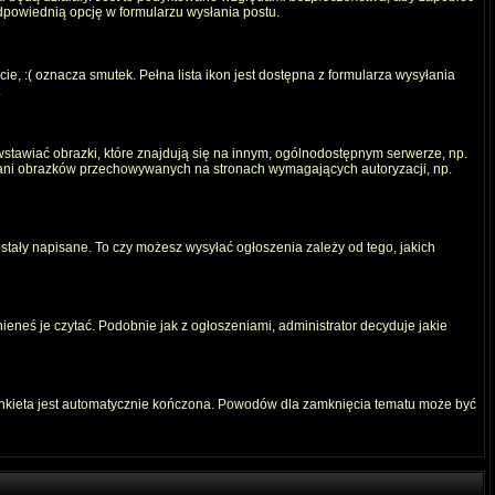
odpowiednią opcję w formularzu wysłania postu.
e, :( oznacza smutek. Pełna lista ikon jest dostępna z formularza wysyłania
.
stawiać obrazki, które znajdują się na innym, ogólnodostępnym serwerze, np.
) ani obrazków przechowywanych na stronach wymagających autoryzacji, np.
ostały napisane. To czy możesz wysyłać ogłoszenia zależy od tego, jakich
ieneś je czytać. Podobnie jak z ogłoszeniami, administrator decyduje jakie
ankieta jest automatycznie kończona. Powodów dla zamknięcia tematu może być