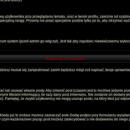
o jest dobry!)
 użytkownika przy przeglądaniu tematu, oraz w twoim profilu, zależnie od szablon
pecjalną rangę. Prosimy nie pisać specjalnie postów tylko po to, aby otrzymać wyż
rum system (jeżeli admin go włączył). Jest tak aby zapobiec niewłaściwemu wyko
Problemy z Pisaniem
ędziesz musiał się zarejestrować zanim będziesz mógł coś napisać; twoje uprawnien
ć lub usuwać własne posty. Aby zmienić post (czasem jest to możliwe jedynie przez
nymi literami informujący, ile razy dany post zmieniano. Nie zostanie on dodany jeśl
). Pamiętaj, że zwykli użytkownicy nie mogą usunąć postu, na który ktoś już odpow
 Kiedy już to zrobisz możesz zaznaczyć pole
Dodaj podpis
przy formularzu wysyłan
zy czym każdorazowo pisząc post możesz zadecydować o nie dodawaniu do niego p