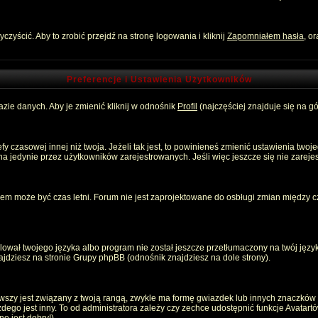
zyścić. Aby to zrobić przejdź na stronę logowania i kliknij
Zapomniałem hasła
, o
Preferencje i Ustawienia Użytkowników
zie danych. Aby je zmienić kliknij w odnośnik
Profil
(najczęściej znajduje się na gó
 czasowej innej niż twoja. Jeżeli tak jest, to powinieneś zmienić ustawienia twoj
 jedynie przez użytkowników zarejestrowanych. Jeśli więc jeszcze się nie zarejest
emem może być czas letni. Forum nie jest zaprojektowane do osbługi zmian między
ował twojego języka albo program nie został jeszcze przetłumaczony na twój język
znajdziesz na stronie Grupy phpBB (odnośnik znajdziesz na dole strony).
szy jest związany z twoją rangą, zwykle ma formę gwiazdek lub innych znaczków p
o jest inny. To od administratora zależy czy zechce udostępnić funkcje Avatartów i