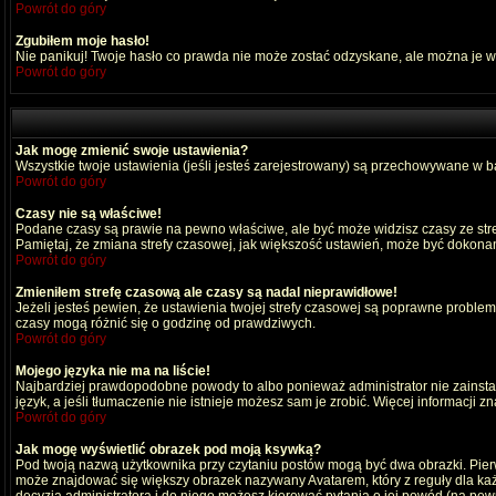
Powrót do góry
Zgubiłem moje hasło!
Nie panikuj! Twoje hasło co prawda nie może zostać odzyskane, ale można je wyc
Powrót do góry
Jak mogę zmienić swoje ustawienia?
Wszystkie twoje ustawienia (jeśli jesteś zarejestrowany) są przechowywane w ba
Powrót do góry
Czasy nie są właściwe!
Podane czasy są prawie na pewno właściwe, ale być może widzisz czasy ze strefy
Pamiętaj, że zmiana strefy czasowej, jak większość ustawień, może być dokonana
Powrót do góry
Zmieniłem strefę czasową ale czasy są nadal nieprawidłowe!
Jeżeli jesteś pewien, że ustawienia twojej strefy czasowej są poprawne probl
czasy mogą różnić się o godzinę od prawdziwych.
Powrót do góry
Mojego języka nie ma na liście!
Najbardziej prawdopodobne powody to albo ponieważ administrator nie zainstal
język, a jeśli tłumaczenie nie istnieje możesz sam je zrobić. Więcej informacji 
Powrót do góry
Jak mogę wyświetlić obrazek pod moją ksywką?
Pod twoją nazwą użytkownika przy czytaniu postów mogą być dwa obrazki. Pierw
może znajdować się większy obrazek nazywany Avatarem, który z reguły dla każdeg