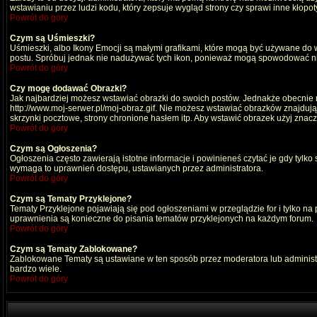
wstawianiu przez ludzi kodu, który zepsuje wygląd strony czy sprawi inne kłop
Powrót do góry
Czym są Uśmieszki?
Uśmieszki, albo Ikony Emocji są małymi grafikami, które mogą być używane do wy
postu. Spróbuj jednak nie nadużywać tych ikon, ponieważ mogą spowodować nie
Powrót do góry
Czy mogę dodawać Obrazki?
Jak najbardziej możesz wstawiać obrazki do swoich postów. Jednakże obecnie n
http://www.moj-serwer.pl/moj-obraz.gif. Nie możesz wstawiać obrazków znajdu
skrzynki pocztowe, strony chronione hasłem itp. Aby wstawić obrazek użyj znac
Powrót do góry
Czym są Ogłoszenia?
Ogłoszenia często zawierają istotne informacje i powinieneś czytać je gdy tylko
wymaga to uprawnień dostępu, ustawianych przez administratora.
Powrót do góry
Czym są Tematy Przyklejone?
Tematy Przyklejone pojawiają się pod ogłoszeniami w przeglądzie for i tylko na
uprawnienia są konieczne do pisania tematów przyklejonych na każdym forum.
Powrót do góry
Czym są Tematy Zablokowane?
Zablokowane Tematy są ustawiane w ten sposób przez moderatora lub administr
bardzo wiele.
Powrót do góry