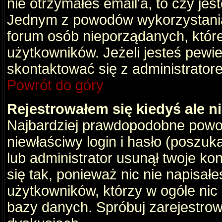
nie otrzymałeś email'a, to czy je
Jednym z powodów wykorzystania 
forum osób nieporządanych, któr
użytkowników. Jeżeli jesteś pewi
skontaktować się z administrator
Powrót do góry
Rejestrowałem się kiedyś ale n
Najbardziej prawdopodobne powod
niewłaściwy login i hasło (poszukaj
lub administrator usunął twoje ko
się tak, ponieważ nic nie napisał
użytkowników, którzy w ogóle nic 
bazy danych. Spróbuj zarejestro