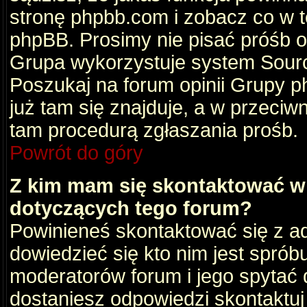
stronę phpbb.com i zobacz co w 
phpBB. Prosimy nie pisać próśb 
Grupa wykorzystuje system Sourc
Poszukaj na forum opinii Grupy ph
już tam się znajduje, a w przec
tam procedurą zgłaszania prośb.
Powrót do góry
Z kim mam się skontaktować w
dotyczących tego forum?
Powinieneś skontaktować się z ad
dowiedzieć się kto nim jest sprób
moderatorów forum i jego spytać d
dostaniesz odpowiedzi skontaktuj