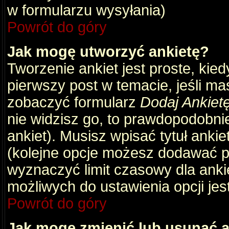
w formularzu wysyłania)
Powrót do góry
Jak mogę utworzyć ankietę?
Tworzenie ankiet jest proste, kie
pierwszy post w temacie, jeśli m
zobaczyć formularz
Dodaj Ankiet
nie widzisz go, to prawdopodobni
ankiet). Musisz wpisać tytuł ankie
(kolejne opcje możesz dodawać 
wyznaczyć limit czasowy dla ankie
możliwych do ustawienia opcji jes
Powrót do góry
Jak mogę zmienić lub usunąć a