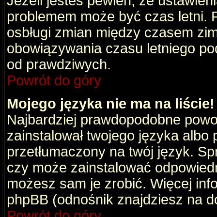
Jeżeli jesteś pewien, że ustawien
problemem może być czas letni. 
osbługi zmian między czasem zim
obowiązywania czasu letniego po
od prawdziwych.
Powrót do góry
Mojego języka nie ma na liście!
Najbardziej prawdopodobne powod
zainstalował twojego języka albo 
przetłumaczony na twój język. Spr
czy może zainstalować odpowiedni 
możesz sam je zrobić. Więcej info
phpBB (odnośnik znajdziesz na do
Powrót do góry