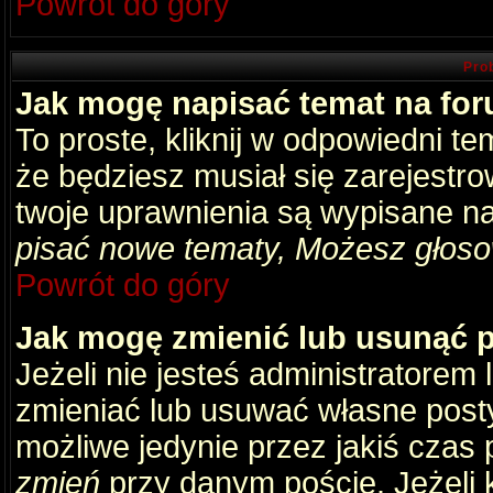
Powrót do góry
Pro
Jak mogę napisać temat na fo
To proste, kliknij w odpowiedni t
że będziesz musiał się zarejestr
twoje uprawnienia są wypisane na 
pisać nowe tematy, Możesz głosow
Powrót do góry
Jak mogę zmienić lub usunąć 
Jeżeli nie jesteś administratore
zmieniać lub usuwać własne posty
możliwe jedynie przez jakiś czas p
zmień
przy danym poście. Jeżeli k