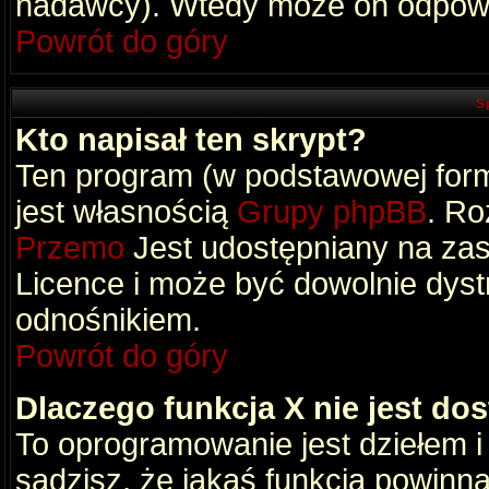
nadawcy). Wtedy może on odpowi
Powrót do góry
S
Kto napisał ten skrypt?
Ten program (w podstawowej formi
jest własnością
Grupy phpBB
. Ro
Przemo
Jest udostępniany na zas
Licence i może być dowolnie dys
odnośnikiem.
Powrót do góry
Dlaczego funkcja X nie jest do
To oprogramowanie jest dziełem i
sądzisz, że jakaś funkcja powinn