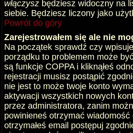
włączysz
będziesz widoczny na liś
siebie. Będziesz liczony jako użyt
Powrót do góry
Zarejestrowałem się ale nie mo
Na początek sprawdź czy wpisujes
porządku to problemem może być 
są funkcje COPPA i kliknąłeś odn
rejestracji musisz postąpić zgodni
nie jest to może twoje konto wym
aktywacji wszystkich nowych kon
przez administratora, zanim można
powinieneś otrzymać wiadomość c
otrzymałeś email postępuj zgodnie