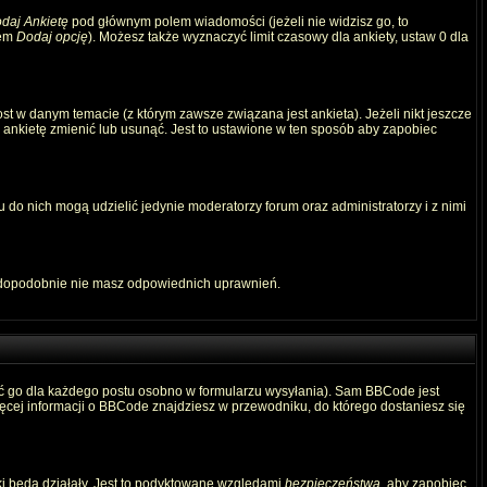
daj Ankietę
pod głównym polem wiadomości (jeżeli nie widzisz go, to
iem
Dodaj opcję
). Możesz także wyznaczyć limit czasowy dla ankiety, ustaw 0 dla
t w danym temacie (z którym zawsze związana jest ankieta). Jeżeli nikt jeszcze
ą ankietę zmienić lub usunąć. Jest to ustawione w ten sposób aby zapobiec
 do nich mogą udzielić jedynie moderatorzy forum oraz administratorzy i z nimi
awdopodobnie nie masz odpowiednich uprawnień.
ć go dla każdego postu osobno w formularzu wysyłania). Sam BBCode jest
Więcej informacji o BBCode znajdziesz w przewodniku, do którego dostaniesz się
ki będą działały. Jest to podyktowane względami
bezpieczeństwa
, aby zapobiec