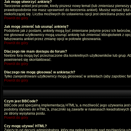
Jak mogę utworzyć ankietę?
Tworzenie ankiet jest proste, kiedy piszesz nowy temat (lub zmieniasz pierwszy
prawdopodobnie nie masz uprawnień do tworzenia ankiet). Musisz wpisać tytuł
niekończącej się. Liczba możliwych do ustawienia opcji jest określana przez adm
Powrót do góry
Jak mogę zmienić lub usunąć ankietę?
Podobnie jak z postami, ankiety mogą być zmieniane jedynie przez ich twórców,
nie głosował użytkownicy mogą usunąć ankietę lub zmieniać którąkolwiek z opcji
fałszowaniu ankiet przez zmianę opcji w połowie głosowania.
Powrót do góry
Dlaczego nie mam dostępu do forum?
Nietóre fora mogą być przeznaczone dla konkretnych użytkowników lub grup. Aby 
powinieneś się skontaktować.
Powrót do góry
Dlaczego nie mogę głosować w ankietach?
Tylko zarejestrowani użytkownicy mogą głosować w ankietach (aby zapobiec fa
Powrót do góry
Czym jest BBCode?
BBCode jest specjalną implementacją HTML'a, a możliwość jego używania jest
podobny stylowo do HTML'a, znaczniki są zawarte w nawiasach kwadratowych [ i ]
ze strony wysyłania postu.
Powrót do góry
Czy mogę używać HTML?
Zależy to od decyzji administratora, który ma pełną kontrolę nad możliwością 