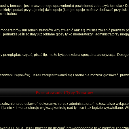
 post w temacie, jeśli masz do tego uprawnienia) powinieneś zobaczyć formularz
Do
 ankiety i podać przynajmniej dwie opcje (kolejne opcje możesz dodawać przycisk
inistratora.
 moderatorów lub administratorów. Aby zmienić ankietę musisz zmienić pierwszy pos
, jednakże jeśli zostały już oddane głosy tylko moderatorzy i administratorzy mog
przeglądać, czytać, pisać itp. może być potrzebna specjalna autoryzacja. Dostępu
łszowaniu wyników). Jeżeli zarejestrowałeś się i nadal nie możesz głosować, pr
Formatowanie i Typy Tematów
 uzależniona od ustawień dokonanych przez administratora (możesz także wyłącza
 a nie < i > oraz oferuje większą kontrolę nad tym co i jak będzie wyświetlane. 
używania HTML'a. Jeżeli możesz go używać, prawdopodobnie tylko niektóre znaczni