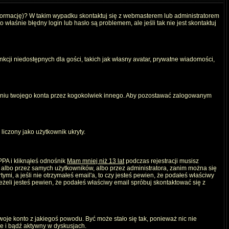
nformację)? W takim wypadku skontaktuj się z webmasterem lub administratorem
właśnie błędny login lub hasło są problemem, ale jeśli tak nie jest skontaktuj
kcji niedostępnych dla gości, takich jak własny avatar, prywatne wiadomości,
iu twojego konta przez kogokolwiek innego. Aby pozostawać zalogowanym
liczony jako użytkownik ukryty.
PPA i kliknąłeś odnośnik
Mam mniej niż 13 lat
podczas rejestracji musisz
, albo przez samych użytkowników, albo przez administratora, zanim można się
mi, a jeśli nie otrzymałeś email'a, to czy jesteś pewien, że podałeś właściwy
eli jesteś pewien, że podałeś właściwy email spróbuj skontaktować się z
twoje konto z jakiegoś powodu. Być może stało się tak, ponieważ nic nie
ie i bądź aktywny w dyskusjach.