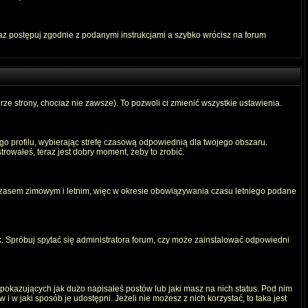
raz postępuj zgodnie z podanymi instrukcjami a szybko wrócisz na forum
rze strony, chociaż nie zawsze). To pozwoli ci zmienić wszystkie ustawienia.
ego profilu, wybierając strefę czasową odpowiednią dla twojego obszaru.
rowałeś, teraz jest dobry moment, żeby to zrobić.
 czasem zimowym i letnim, więc w okresie obowiązywania czasu letniego podane
. Spróbuj spytać się administratora forum, czy może zainstalować odpowiedni
okazujących jak dużo napisałeś postów lub jaki masz na nich status. Pod nim
 w jaki sposób je udostępni. Jeżeli nie możesz z nich korzystać, to taka jest