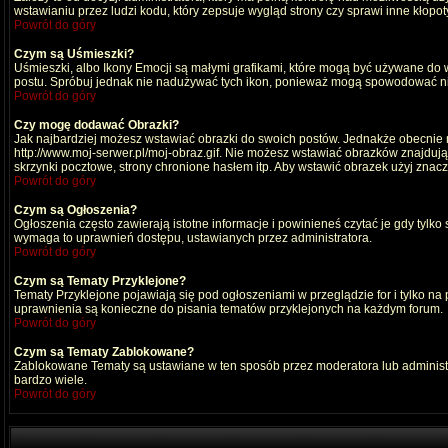
wstawianiu przez ludzi kodu, który zepsuje wygląd strony czy sprawi inne kłop
Powrót do góry
Czym są Uśmieszki?
Uśmieszki, albo Ikony Emocji są małymi grafikami, które mogą być używane do wy
postu. Spróbuj jednak nie nadużywać tych ikon, ponieważ mogą spowodować nie
Powrót do góry
Czy mogę dodawać Obrazki?
Jak najbardziej możesz wstawiać obrazki do swoich postów. Jednakże obecnie n
http://www.moj-serwer.pl/moj-obraz.gif. Nie możesz wstawiać obrazków znajdu
skrzynki pocztowe, strony chronione hasłem itp. Aby wstawić obrazek użyj znac
Powrót do góry
Czym są Ogłoszenia?
Ogłoszenia często zawierają istotne informacje i powinieneś czytać je gdy tylko
wymaga to uprawnień dostępu, ustawianych przez administratora.
Powrót do góry
Czym są Tematy Przyklejone?
Tematy Przyklejone pojawiają się pod ogłoszeniami w przeglądzie for i tylko na
uprawnienia są konieczne do pisania tematów przyklejonych na każdym forum.
Powrót do góry
Czym są Tematy Zablokowane?
Zablokowane Tematy są ustawiane w ten sposób przez moderatora lub administr
bardzo wiele.
Powrót do góry