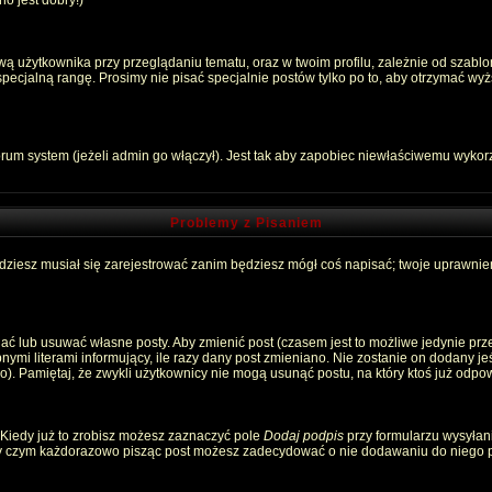
o jest dobry!)
 użytkownika przy przeglądaniu tematu, oraz w twoim profilu, zależnie od szablon
pecjalną rangę. Prosimy nie pisać specjalnie postów tylko po to, aby otrzymać wyż
rum system (jeżeli admin go włączył). Jest tak aby zapobiec niewłaściwemu wyko
Problemy z Pisaniem
ędziesz musiał się zarejestrować zanim będziesz mógł coś napisać; twoje uprawnien
ć lub usuwać własne posty. Aby zmienić post (czasem jest to możliwe jedynie przez
nymi literami informujący, ile razy dany post zmieniano. Nie zostanie on dodany jeśl
). Pamiętaj, że zwykli użytkownicy nie mogą usunąć postu, na który ktoś już odpow
 Kiedy już to zrobisz możesz zaznaczyć pole
Dodaj podpis
przy formularzu wysyłan
zy czym każdorazowo pisząc post możesz zadecydować o nie dodawaniu do niego p