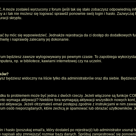
. A może zostałeś wyrzucony z forum (jeśli tak się stało zobaczysz odpowiednią i
 a i tak nie możesz się logować sprawdź ponownie swój login i hasło. Zazwyczaj to 
racji skryptu.
wać by móc się wypowiedzieć. Jednakże rejestracja da ci dostęp do dodatkowych fun
 chwilę i naprawdę zalecamy jej dokonanie.
rum będziesz zawsze wylogowywany po pewnym czasie. To zapobiega wykorzystan
utera, np. w bibliotece, kawiarni internetowej czy na uczelni.
ików?
ysz
będziesz widoczny na liście tylko dla administratorów oraz dla siebie. Będziesz 
ządku to problemem może być jedna z dwóch rzeczy. Jeżeli włączone są funkcje CO
e konto wymaga aktywacji? Niektóre fora wymagają aktywacji wszystkich nowych kont
 aktywacja. Jeżeli otrzymałeś email postępuj zgodnie z instrukcjami w nim zawarty
um osób nieporządanych, które zechcą je spamować lub obrażać użytkowników. Jeż
 hasło (poszukaj email'a, który dostałeś po rejestracji) lub administrator usunął 
e napisali aby zmniejszyć rozmiar bazy danych. Spróbuj zarejestrować się ponown