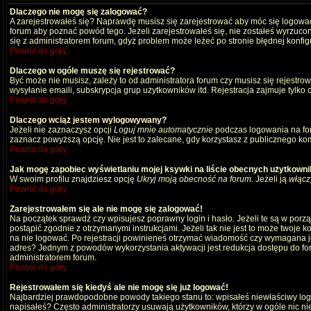
Dlaczego nie mogę się zalogować?
A zarejestrowałeś się? Naprawdę musisz się zarejestrować aby móc się logować
forum aby poznać powód tego. Jeżeli zarejestrowałeś się, nie zostałeś wyrzucony
się z administratorem forum, gdyż problem może leżeć po stronie błędnej konfigu
Powrót do góry
Dlaczego w ogóle muszę się rejestrować?
Być może nie musisz, zależy to od administratora forum czy musisz się rejestro
wysyłanie emaili, subskrypcja grup użytkowników itd. Rejestracja zajmuje tylko
Powrót do góry
Dlaczego wciąż jestem wylogowywany?
Jeżeli nie zaznaczysz opcji
Loguj mnie automatycznie
podczas logowania na fo
zaznacz powyższą opcję. Nie jest to zalecane, gdy korzystasz z publicznego komp
Powrót do góry
Jak mogę zapobiec wyświetlaniu mojej ksywki na liście obecnych użytkown
W swoim profilu znajdziesz opcję
Ukryj moją obecność na forum
. Jeżeli ją
włącz
Powrót do góry
Zarejestrowałem się ale nie mogę się zalogować!
Na początek sprawdź czy wpisujesz poprawny login i hasło. Jeżeli te są w por
postąpić zgodnie z otrzymanymi instrukcjami. Jeżeli tak nie jest to może twoj
na nie logować. Po rejestracji powinieneś otrzymać wiadomość czy wymagana jest
adres? Jednym z powodów wykorzystania aktywacji jest redukcja dostępu do for
administratorem forum.
Powrót do góry
Rejestrowałem się kiedyś ale nie mogę się już logować!
Najbardziej prawdopodobne powody takiego stanu to: wpisałeś niewłaściwy login i
napisałeś? Często administratorzy usuwają użytkowników, którzy w ogóle nic ni