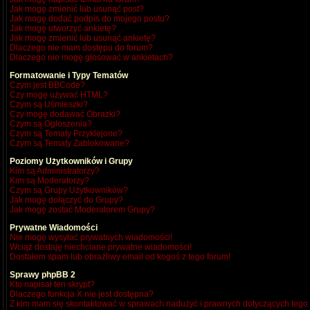
Jak mogę zmienić lub usunąć post?
Jak mogę dodać podpis do mojego postu?
Jak mogę utworzyć ankietę?
Jak mogę zmienić lub usunąć ankietę?
Dlaczego nie mam dostępu do forum?
Dlaczego nie mogę głosować w ankietach?
Formatowanie i Typy Tematów
Czym jest BBCode?
Czy mogę używać HTML?
Czym są Uśmieszki?
Czy mogę dodawać Obrazki?
Czym są Ogłoszenia?
Czym są Tematy Przyklejone?
Czym są Tematy Zablokowane?
Poziomy Użytkowników i Grupy
Kim są Administratorzy?
Kim są Moderatorzy?
Czym są Grupy Użytkowników?
Jak mogę dołączyć do Grupy?
Jak mogę zostać Moderatorem Grupy?
Prywatne Wiadomości
Nie mogę wysyłać prywatnych wiadomości!
Wciąż dostaję niechciane prywatne wiadomości!
Dostałem spam lub obraźliwy email od kogoś z tego forum!
Sprawy phpBB 2
Kto napisał ten skrypt?
Dlaczego funkcja X nie jest dostępna?
Z kim mam się skontaktować w sprawach nadużyć i prawnych dotyczących tego