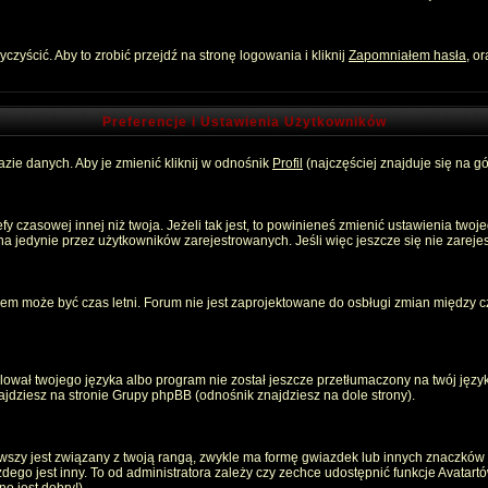
zyścić. Aby to zrobić przejdź na stronę logowania i kliknij
Zapomniałem hasła
, o
Preferencje i Ustawienia Użytkowników
zie danych. Aby je zmienić kliknij w odnośnik
Profil
(najczęściej znajduje się na gó
 czasowej innej niż twoja. Jeżeli tak jest, to powinieneś zmienić ustawienia twoj
 jedynie przez użytkowników zarejestrowanych. Jeśli więc jeszcze się nie zarejest
emem może być czas letni. Forum nie jest zaprojektowane do osbługi zmian między
ował twojego języka albo program nie został jeszcze przetłumaczony na twój język
znajdziesz na stronie Grupy phpBB (odnośnik znajdziesz na dole strony).
szy jest związany z twoją rangą, zwykle ma formę gwiazdek lub innych znaczków p
o jest inny. To od administratora zależy czy zechce udostępnić funkcje Avatartów i