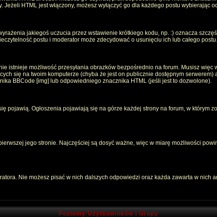
oty. Jeżeli HTML jest włączony, możesz wyłączyć go dla każdego postu wybierając 
rażenia jakiegoś uczucia przez wstawienie krótkiego kodu, np. :) oznacza szczęści
czytelność postu i moderator może zdecydować o usunięciu ich lub całego postu
ie istnieje możliwość przesyłania obrazków bezpośrednio na forum. Musisz więc w
jących się na twoim komputerze (chyba że jest on publicznie dostępnym serwerem
znika BBCode [img] lub odpowiedniego znacznika HTML (jeśli jest to dozwolone).
 się pojawią. Ogłoszenia pojawiają się na górze każdej strony na forum, w którym z
 pierwszej jego stronie. Najczęściej są dosyć ważne, więc w miarę możliwości powin
atora. Nie możesz pisać w nich dalszych odpowiedzi oraz każda zawarta w nich 
Poziomy Użytkowników i Grupy