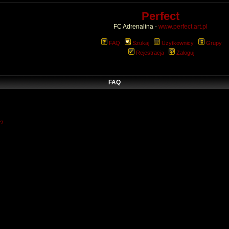
Perfect
FC Adrenalina -
www.perfect.art.pl
FAQ
Szukaj
Użytkownicy
Grupy
Rejestracja
Zaloguj
FAQ
w?