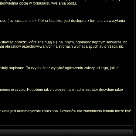
odpowiednią opcję w formularzu wysłania postu.
e, :( oznacza smutek. Pełna lista ikon jest dostępna z formularza wysyłania
.
stawiać obrazki, które znajdują się na innym, ogólnodostępnym serwerze, np.
) ani obrazków przechowywanych na stronach wymagających autoryzacji, np.
ostały napisane. To czy możesz wysyłać ogłoszenia zależy od tego, jakich
ieneś je czytać. Podobnie jak z ogłoszeniami, administrator decyduje jakie
ankieta jest automatycznie kończona. Powodów dla zamknięcia tematu może być