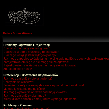
Perfect Strona Główna
Problemy Logowania i Rejestracji
Dlaczego nie mogę się zalogować?
Dlaczego w ogóle muszę się rejestrować?
Dlaczego wciąż jestem wylogowywany?
Jak mogę zapobiec wyświetlaniu mojej ksywki na liście obecnych użytkownikó
Zarejestrowałem się ale nie mogę się zalogować!
Rejestrowałem się kiedyś ale nie mogę się już logować!
Zgubiłem moje hasło!
Preferencje i Ustawienia Użytkowników
Jak mogę zmienić swoje ustawienia?
Czasy nie są właściwe!
Zmieniłem strefę czasową ale czasy są nadal nieprawidłowe!
Mojego języka nie ma na liście!
Jak mogę wyświetlić obrazek pod moją ksywką?
Jak mogę zmienić swoją rangę?
Kiedy klikam odnośnik email, forum wymaga logowania
Problemy z Pisaniem
Jak mogę napisać temat na forum?