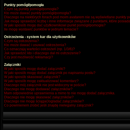
Punkty pomógł/pomogła
Czym są punkty pomógł/pomogła?
Kto może dawać punkty pomógł/pomogła?
Dlaczego na niektórych forach pod moim avatarem nie są wyświetlane punkty
Jak mogę sprawdzić liczbę i inne informacje związane z punktami, które posiada
W jaki sposób mogę dać użytkownikowi punkt pomógł/pomogła?
Ile mogę wystawić punktów w jednym temacie?
Ostrzeżenia - system kar dla użytkowników
Czym są ostrzeżenia?
Kto może dawać i usuwać ostrzeżenia?
Co oznaczają wartości ostrzeżeń (np. 1/3/6)?
Jak sprawdzić kto i dlaczego dał mi ostrzeżenie?
Czy jest możliwość reklamacji?
Załączniki
W jaki sposób mogę dodać załączniki?
W jaki sposób mogę dodać załącznik po napisaniu postu?
W jaki sposób skasować załącznik?
W jaki sposób mogę zaktualizować komentarz?
Dlaczego mój załącznik nie jest widoczny w poście?
Dlaczego nie mogę dodawać załączników?
Mam odpowiednie uprawnienia a mimo to nie mogę dodać załącznika.
Dlaczego nie mogę skasować załączników?
Dlaczego nie mogę ściągać/ogladać załączników?
Co powinienem zrobić jeśli znajdę nielegalny załącznik?