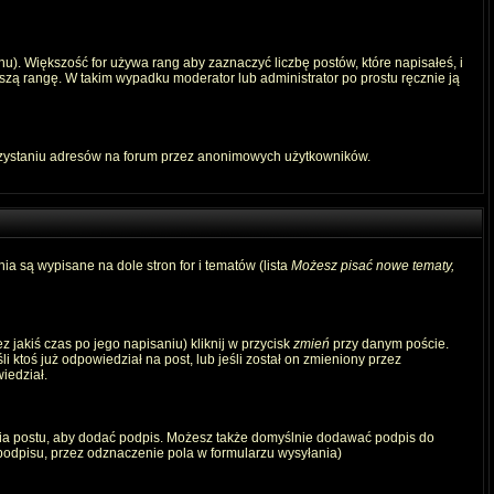
u). Większość for używa rang aby zaznaczyć liczbę postów, które napisałeś, i
szą rangę. W takim wypadku moderator lub administrator po prostu ręcznie ją
rzystaniu adresów na forum przez anonimowych użytkowników.
ia są wypisane na dole stron for i tematów (lista
Możesz pisać nowe tematy,
 jakiś czas po jego napisaniu) kliknij w przycisk
zmień
przy danym poście.
i ktoś już odpowiedział na post, lub jeśli został on zmieniony przez
iedział.
ia postu, aby dodać podpis. Możesz także domyślnie dodawać podpis do
odpisu, przez odznaczenie pola w formularzu wysyłania)