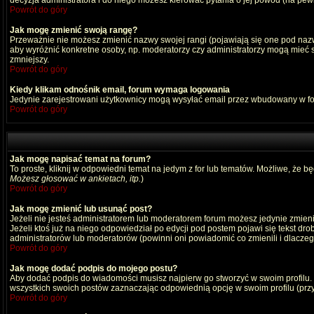
decyzja administratora i do niego możesz kierować pytania o jej powód (na pewn
Powrót do góry
Jak mogę zmienić swoją rangę?
Przeważnie nie możesz zmienić nazwy swojej rangi (pojawiają się one pod nazwą
aby wyróżnić konkretne osoby, np. moderatorzy czy administratorzy mogą mieć s
zmniejszy.
Powrót do góry
Kiedy klikam odnośnik email, forum wymaga logowania
Jedynie zarejestrowani użytkownicy mogą wysyłać email przez wbudowany w fo
Powrót do góry
Jak mogę napisać temat na forum?
To proste, kliknij w odpowiedni temat na jedym z for lub tematów. Możliwe, że b
Możesz głosować w ankietach, itp.
)
Powrót do góry
Jak mogę zmienić lub usunąć post?
Jeżeli nie jesteś administratorem lub moderatorem forum możesz jedynie zmienia
Jeżeli ktoś już na niego odpowiedział po edycji pod postem pojawi się tekst drob
administratorów lub moderatorów (powinni oni powiadomić co zmienili i dlaczego
Powrót do góry
Jak mogę dodać podpis do mojego postu?
Aby dodać podpis do wiadomości musisz najpierw go stworzyć w swoim profilu.
wszystkich swoich postów zaznaczając odpowiednią opcję w swoim profilu (pr
Powrót do góry