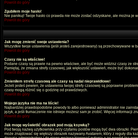
Powrót do góry
Zgubiłem moje hasło!
Nie panikuj! Twoje hasło co prawda nie może zostać odzyskane, ale można je wyc
Powrót do góry
Jak mogę zmienić swoje ustawienia?
Wszystkie twoje ustawienia (jeśli jesteś zarejestrowany) są przechowywane w ba
Powrót do góry
Czasy nie są właściwe!
Podane czasy są prawie na pewno właściwe, ale być może widzisz czasy ze strefy
Pamiętaj, że zmiana strefy czasowej, jak większość ustawień, może być dokonana
Powrót do góry
Zmieniłem strefę czasową ale czasy są nadal nieprawidłowe!
Jeżeli jesteś pewien, że ustawienia twojej strefy czasowej są poprawne probl
czasy mogą różnić się o godzinę od prawdziwych.
Powrót do góry
Mojego języka nie ma na liście!
Najbardziej prawdopodobne powody to albo ponieważ administrator nie zainstal
język, a jeśli tłumaczenie nie istnieje możesz sam je zrobić. Więcej informacji 
Powrót do góry
Jak mogę wyświetlić obrazek pod moją ksywką?
Pod twoją nazwą użytkownika przy czytaniu postów mogą być dwa obrazki. Pierw
może znajdować się większy obrazek nazywany Avatarem, który z reguły dla każdeg