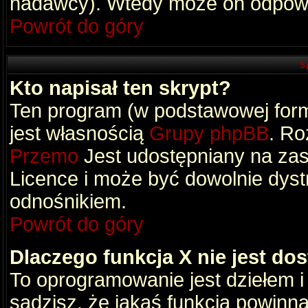
nadawcy). Wtedy może on odpowi
Powrót do góry
S
Kto napisał ten skrypt?
Ten program (w podstawowej formi
jest własnością
Grupy phpBB
. Ro
Przemo
Jest udostępniany na zas
Licence i może być dowolnie dys
odnośnikiem.
Powrót do góry
Dlaczego funkcja X nie jest do
To oprogramowanie jest dziełem i
sądzisz, że jakaś funkcja powinn