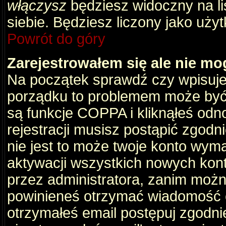
włączysz
będziesz widoczny na liś
siebie. Będziesz liczony jako użyt
Powrót do góry
Zarejestrowałem się ale nie mo
Na początek sprawdź czy wpisujes
porządku to problemem może być 
są funkcje COPPA i kliknąłeś odn
rejestracji musisz postąpić zgodni
nie jest to może twoje konto wym
aktywacji wszystkich nowych kon
przez administratora, zanim można
powinieneś otrzymać wiadomość c
otrzymałeś email postępuj zgodnie