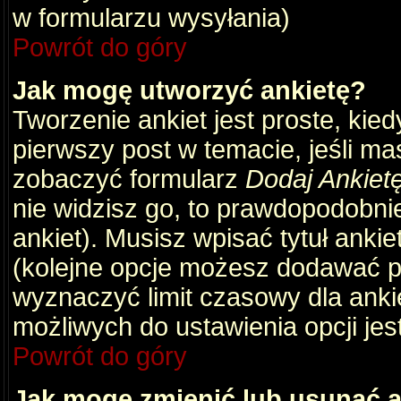
w formularzu wysyłania)
Powrót do góry
Jak mogę utworzyć ankietę?
Tworzenie ankiet jest proste, kie
pierwszy post w temacie, jeśli m
zobaczyć formularz
Dodaj Ankiet
nie widzisz go, to prawdopodobni
ankiet). Musisz wpisać tytuł ankie
(kolejne opcje możesz dodawać 
wyznaczyć limit czasowy dla ankie
możliwych do ustawienia opcji jes
Powrót do góry
Jak mogę zmienić lub usunąć a