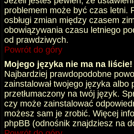
Jeżeli jesteś pewien, że ustawien
problemem może być czas letni. 
osbługi zmian między czasem zim
obowiązywania czasu letniego po
od prawdziwych.
Powrót do góry
Mojego języka nie ma na liście!
Najbardziej prawdopodobne powod
zainstalował twojego języka albo 
przetłumaczony na twój język. Spr
czy może zainstalować odpowiedni 
możesz sam je zrobić. Więcej info
phpBB (odnośnik znajdziesz na do
Powrót do góry