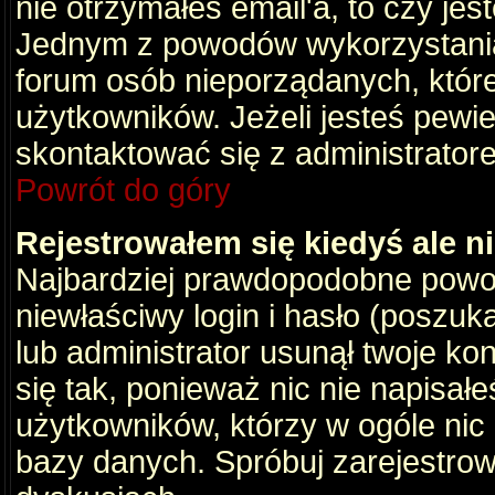
nie otrzymałeś email'a, to czy je
Jednym z powodów wykorzystania 
forum osób nieporządanych, któr
użytkowników. Jeżeli jesteś pewi
skontaktować się z administrator
Powrót do góry
Rejestrowałem się kiedyś ale n
Najbardziej prawdopodobne powod
niewłaściwy login i hasło (poszukaj
lub administrator usunął twoje ko
się tak, ponieważ nic nie napisał
użytkowników, którzy w ogóle nic 
bazy danych. Spróbuj zarejestro