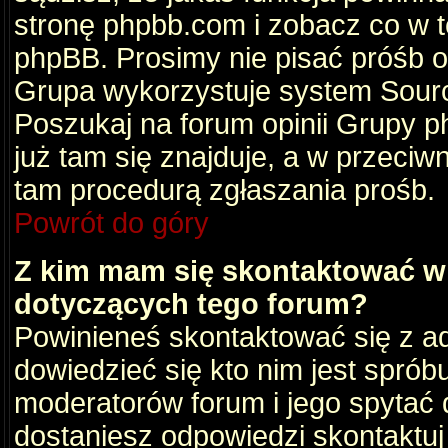
stronę phpbb.com i zobacz co w 
phpBB. Prosimy nie pisać próśb 
Grupa wykorzystuje system Sourc
Poszukaj na forum opinii Grupy ph
już tam się znajduje, a w przec
tam procedurą zgłaszania prośb.
Powrót do góry
Z kim mam się skontaktować w
dotyczących tego forum?
Powinieneś skontaktować się z ad
dowiedzieć się kto nim jest sprób
moderatorów forum i jego spytać d
dostaniesz odpowiedzi skontaktuj