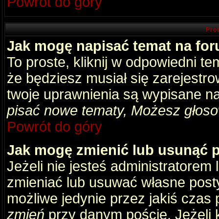
Powrót do góry
Pro
Jak mogę napisać temat na fo
To proste, kliknij w odpowiedni t
że będziesz musiał się zarejestr
twoje uprawnienia są wypisane na 
pisać nowe tematy, Możesz głosow
Powrót do góry
Jak mogę zmienić lub usunąć 
Jeżeli nie jesteś administratore
zmieniać lub usuwać własne posty
możliwe jedynie przez jakiś czas p
zmień
przy danym poście. Jeżeli k