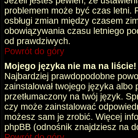
Jeżeli jesteś pewien, że ustawien
problemem może być czas letni. 
osbługi zmian między czasem zim
obowiązywania czasu letniego po
od prawdziwych.
Powrót do góry
Mojego języka nie ma na liście!
Najbardziej prawdopodobne powod
zainstalował twojego języka albo 
przetłumaczony na twój język. Spr
czy może zainstalować odpowiedni 
możesz sam je zrobić. Więcej info
phpBB (odnośnik znajdziesz na do
Powrót do góry