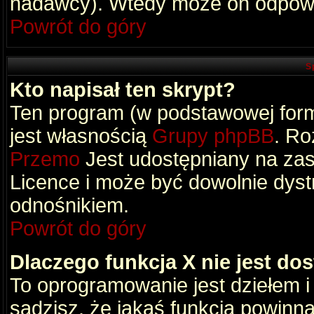
nadawcy). Wtedy może on odpowi
Powrót do góry
S
Kto napisał ten skrypt?
Ten program (w podstawowej formi
jest własnością
Grupy phpBB
. Ro
Przemo
Jest udostępniany na zas
Licence i może być dowolnie dys
odnośnikiem.
Powrót do góry
Dlaczego funkcja X nie jest do
To oprogramowanie jest dziełem i
sądzisz, że jakaś funkcja powinn