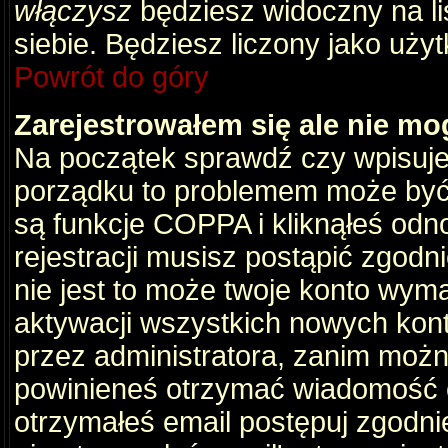
włączysz
będziesz widoczny na liś
siebie. Będziesz liczony jako użyt
Powrót do góry
Zarejestrowałem się ale nie mo
Na początek sprawdź czy wpisujes
porządku to problemem może być 
są funkcje COPPA i kliknąłeś odn
rejestracji musisz postąpić zgodni
nie jest to może twoje konto wym
aktywacji wszystkich nowych kon
przez administratora, zanim można
powinieneś otrzymać wiadomość c
otrzymałeś email postępuj zgodnie