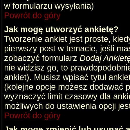
w formularzu wysyłania)
Powrót do góry
Jak mogę utworzyć ankietę?
Tworzenie ankiet jest proste, kie
pierwszy post w temacie, jeśli m
zobaczyć formularz
Dodaj Ankiet
nie widzisz go, to prawdopodobni
ankiet). Musisz wpisać tytuł ankie
(kolejne opcje możesz dodawać 
wyznaczyć limit czasowy dla ankie
możliwych do ustawienia opcji jes
Powrót do góry
Jak mogę zmienić lub usunąć a