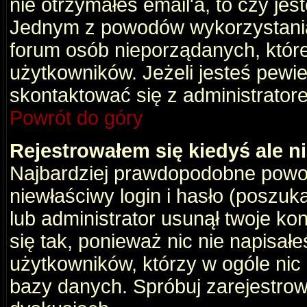
nie otrzymałeś email'a, to czy je
Jednym z powodów wykorzystania 
forum osób nieporządanych, któr
użytkowników. Jeżeli jesteś pewi
skontaktować się z administrator
Powrót do góry
Rejestrowałem się kiedyś ale n
Najbardziej prawdopodobne powod
niewłaściwy login i hasło (poszukaj
lub administrator usunął twoje ko
się tak, ponieważ nic nie napisał
użytkowników, którzy w ogóle nic 
bazy danych. Spróbuj zarejestro