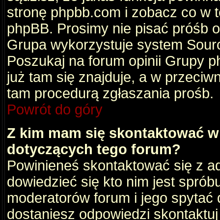
stronę phpbb.com i zobacz co w 
phpBB. Prosimy nie pisać próśb 
Grupa wykorzystuje system Sourc
Poszukaj na forum opinii Grupy ph
już tam się znajduje, a w przec
tam procedurą zgłaszania prośb.
Powrót do góry
Z kim mam się skontaktować w
dotyczących tego forum?
Powinieneś skontaktować się z ad
dowiedzieć się kto nim jest sprób
moderatorów forum i jego spytać d
dostaniesz odpowiedzi skontaktuj