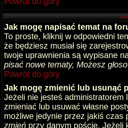
Powrót do góry
Pro
Jak mogę napisać temat na fo
To proste, kliknij w odpowiedni t
że będziesz musiał się zarejestr
twoje uprawnienia są wypisane na 
pisać nowe tematy, Możesz głosow
Powrót do góry
Jak mogę zmienić lub usunąć 
Jeżeli nie jesteś administratore
zmieniać lub usuwać własne posty
możliwe jedynie przez jakiś czas p
zmień
przy danym poście. Jeżeli k