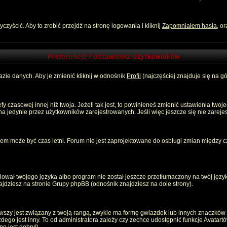
zyścić. Aby to zrobić przejdź na stronę logowania i kliknij
Zapomniałem hasła
, o
Preferencje i Ustawienia Użytkowników
zie danych. Aby je zmienić kliknij w odnośnik
Profil
(najczęściej znajduje się na gó
 czasowej innej niż twoja. Jeżeli tak jest, to powinieneś zmienić ustawienia twoj
 jedynie przez użytkowników zarejestrowanych. Jeśli więc jeszcze się nie zarejest
emem może być czas letni. Forum nie jest zaprojektowane do osbługi zmian między
ował twojego języka albo program nie został jeszcze przetłumaczony na twój język
znajdziesz na stronie Grupy phpBB (odnośnik znajdziesz na dole strony).
szy jest związany z twoją rangą, zwykle ma formę gwiazdek lub innych znaczków p
o jest inny. To od administratora zależy czy zechce udostępnić funkcje Avatartów i