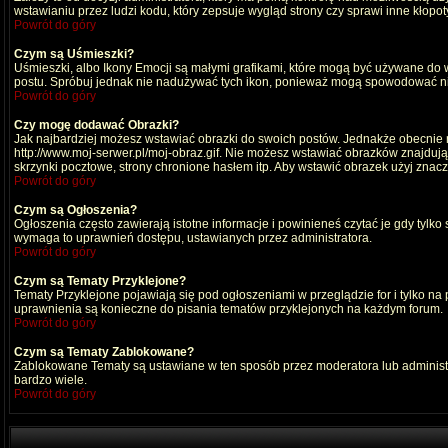
wstawianiu przez ludzi kodu, który zepsuje wygląd strony czy sprawi inne kłop
Powrót do góry
Czym są Uśmieszki?
Uśmieszki, albo Ikony Emocji są małymi grafikami, które mogą być używane do wy
postu. Spróbuj jednak nie nadużywać tych ikon, ponieważ mogą spowodować nie
Powrót do góry
Czy mogę dodawać Obrazki?
Jak najbardziej możesz wstawiać obrazki do swoich postów. Jednakże obecnie n
http://www.moj-serwer.pl/moj-obraz.gif. Nie możesz wstawiać obrazków znajdu
skrzynki pocztowe, strony chronione hasłem itp. Aby wstawić obrazek użyj znac
Powrót do góry
Czym są Ogłoszenia?
Ogłoszenia często zawierają istotne informacje i powinieneś czytać je gdy tylko
wymaga to uprawnień dostępu, ustawianych przez administratora.
Powrót do góry
Czym są Tematy Przyklejone?
Tematy Przyklejone pojawiają się pod ogłoszeniami w przeglądzie for i tylko na
uprawnienia są konieczne do pisania tematów przyklejonych na każdym forum.
Powrót do góry
Czym są Tematy Zablokowane?
Zablokowane Tematy są ustawiane w ten sposób przez moderatora lub administr
bardzo wiele.
Powrót do góry