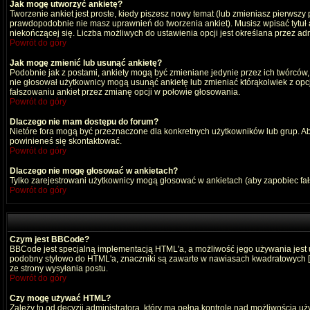
Jak mogę utworzyć ankietę?
Tworzenie ankiet jest proste, kiedy piszesz nowy temat (lub zmieniasz pierwszy
prawdopodobnie nie masz uprawnień do tworzenia ankiet). Musisz wpisać tytuł
niekończącej się. Liczba możliwych do ustawienia opcji jest określana przez adm
Powrót do góry
Jak mogę zmienić lub usunąć ankietę?
Podobnie jak z postami, ankiety mogą być zmieniane jedynie przez ich twórców,
nie głosował użytkownicy mogą usunąć ankietę lub zmieniać którąkolwiek z opcji
fałszowaniu ankiet przez zmianę opcji w połowie głosowania.
Powrót do góry
Dlaczego nie mam dostępu do forum?
Nietóre fora mogą być przeznaczone dla konkretnych użytkowników lub grup. Aby 
powinieneś się skontaktować.
Powrót do góry
Dlaczego nie mogę głosować w ankietach?
Tylko zarejestrowani użytkownicy mogą głosować w ankietach (aby zapobiec fa
Powrót do góry
Czym jest BBCode?
BBCode jest specjalną implementacją HTML'a, a możliwość jego używania jest
podobny stylowo do HTML'a, znaczniki są zawarte w nawiasach kwadratowych [ i ]
ze strony wysyłania postu.
Powrót do góry
Czy mogę używać HTML?
Zależy to od decyzji administratora, który ma pełną kontrolę nad możliwością 