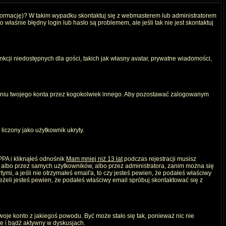
nformację)? W takim wypadku skontaktuj się z webmasterem lub administratorem
właśnie błędny login lub hasło są problemem, ale jeśli tak nie jest skontaktuj
kcji niedostępnych dla gości, takich jak własny avatar, prywatne wiadomości,
iu twojego konta przez kogokolwiek innego. Aby pozostawać zalogowanym
liczony jako użytkownik ukryty.
PPA i kliknąłeś odnośnik
Mam mniej niż 13 lat
podczas rejestracji musisz
, albo przez samych użytkowników, albo przez administratora, zanim można się
mi, a jeśli nie otrzymałeś email'a, to czy jesteś pewien, że podałeś właściwy
eli jesteś pewien, że podałeś właściwy email spróbuj skontaktować się z
twoje konto z jakiegoś powodu. Być może stało się tak, ponieważ nic nie
ie i bądź aktywny w dyskusjach.