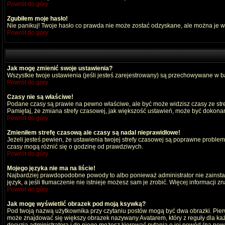
Powrót do góry
Zgubiłem moje hasło!
Nie panikuj! Twoje hasło co prawda nie może zostać odzyskane, ale można je wyc
Powrót do góry
Jak mogę zmienić swoje ustawienia?
Wszystkie twoje ustawienia (jeśli jesteś zarejestrowany) są przechowywane w ba
Powrót do góry
Czasy nie są właściwe!
Podane czasy są prawie na pewno właściwe, ale być może widzisz czasy ze strefy
Pamiętaj, że zmiana strefy czasowej, jak większość ustawień, może być dokonana
Powrót do góry
Zmieniłem strefę czasową ale czasy są nadal nieprawidłowe!
Jeżeli jesteś pewien, że ustawienia twojej strefy czasowej są poprawne probl
czasy mogą różnić się o godzinę od prawdziwych.
Powrót do góry
Mojego języka nie ma na liście!
Najbardziej prawdopodobne powody to albo ponieważ administrator nie zainstal
język, a jeśli tłumaczenie nie istnieje możesz sam je zrobić. Więcej informacji 
Powrót do góry
Jak mogę wyświetlić obrazek pod moją ksywką?
Pod twoją nazwą użytkownika przy czytaniu postów mogą być dwa obrazki. Pierw
może znajdować się większy obrazek nazywany Avatarem, który z reguły dla każdeg