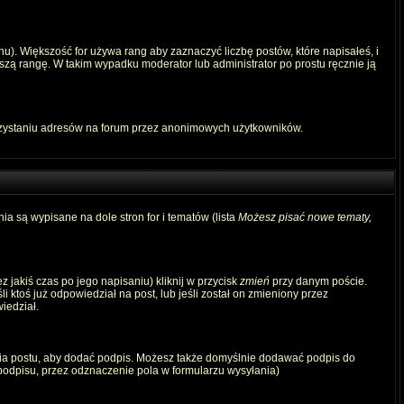
u). Większość for używa rang aby zaznaczyć liczbę postów, które napisałeś, i
szą rangę. W takim wypadku moderator lub administrator po prostu ręcznie ją
rzystaniu adresów na forum przez anonimowych użytkowników.
ia są wypisane na dole stron for i tematów (lista
Możesz pisać nowe tematy,
 jakiś czas po jego napisaniu) kliknij w przycisk
zmień
przy danym poście.
i ktoś już odpowiedział na post, lub jeśli został on zmieniony przez
iedział.
ia postu, aby dodać podpis. Możesz także domyślnie dodawać podpis do
odpisu, przez odznaczenie pola w formularzu wysyłania)