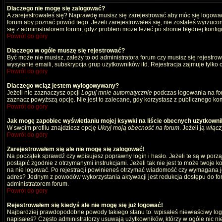
Dlaczego nie mogę się zalogować?
A zarejestrowałeś się? Naprawdę musisz się zarejestrować aby móc się logować
forum aby poznać powód tego. Jeżeli zarejestrowałeś się, nie zostałeś wyrzucony
się z administratorem forum, gdyż problem może leżeć po stronie błędnej konfigu
Powrót do góry
Dlaczego w ogóle muszę się rejestrować?
Być może nie musisz, zależy to od administratora forum czy musisz się rejestro
wysyłanie emaili, subskrypcja grup użytkowników itd. Rejestracja zajmuje tylko
Powrót do góry
Dlaczego wciąż jestem wylogowywany?
Jeżeli nie zaznaczysz opcji
Loguj mnie automatycznie
podczas logowania na fo
zaznacz powyższą opcję. Nie jest to zalecane, gdy korzystasz z publicznego komp
Powrót do góry
Jak mogę zapobiec wyświetlaniu mojej ksywki na liście obecnych użytkown
W swoim profilu znajdziesz opcję
Ukryj moją obecność na forum
. Jeżeli ją
włącz
Powrót do góry
Zarejestrowałem się ale nie mogę się zalogować!
Na początek sprawdź czy wpisujesz poprawny login i hasło. Jeżeli te są w por
postąpić zgodnie z otrzymanymi instrukcjami. Jeżeli tak nie jest to może twoj
na nie logować. Po rejestracji powinieneś otrzymać wiadomość czy wymagana jest
adres? Jednym z powodów wykorzystania aktywacji jest redukcja dostępu do for
administratorem forum.
Powrót do góry
Rejestrowałem się kiedyś ale nie mogę się już logować!
Najbardziej prawdopodobne powody takiego stanu to: wpisałeś niewłaściwy login i
napisałeś? Często administratorzy usuwają użytkowników, którzy w ogóle nic ni