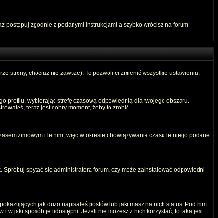
raz postępuj zgodnie z podanymi instrukcjami a szybko wrócisz na forum
rze strony, chociaż nie zawsze). To pozwoli ci zmienić wszystkie ustawienia.
ego profilu, wybierając strefę czasową odpowiednią dla twojego obszaru.
rowałeś, teraz jest dobry moment, żeby to zrobić.
 czasem zimowym i letnim, więc w okresie obowiązywania czasu letniego podane
. Spróbuj spytać się administratora forum, czy może zainstalować odpowiedni
okazujących jak dużo napisałeś postów lub jaki masz na nich status. Pod nim
 w jaki sposób je udostępni. Jeżeli nie możesz z nich korzystać, to taka jest