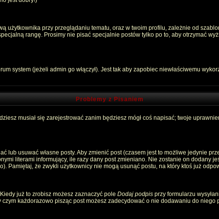
o jest dobry!)
 użytkownika przy przeglądaniu tematu, oraz w twoim profilu, zależnie od szablon
pecjalną rangę. Prosimy nie pisać specjalnie postów tylko po to, aby otrzymać wyż
rum system (jeżeli admin go włączył). Jest tak aby zapobiec niewłaściwemu wyko
Problemy z Pisaniem
ędziesz musiał się zarejestrować zanim będziesz mógł coś napisać; twoje uprawnien
ć lub usuwać własne posty. Aby zmienić post (czasem jest to możliwe jedynie przez
nymi literami informujący, ile razy dany post zmieniano. Nie zostanie on dodany jeśl
). Pamiętaj, że zwykli użytkownicy nie mogą usunąć postu, na który ktoś już odpow
 Kiedy już to zrobisz możesz zaznaczyć pole
Dodaj podpis
przy formularzu wysyłan
zy czym każdorazowo pisząc post możesz zadecydować o nie dodawaniu do niego p