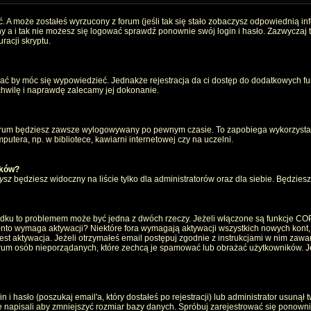
. A może zostałeś wyrzucony z forum (jeśli tak się stało zobaczysz odpowiednią i
 a i tak nie możesz się logować sprawdź ponownie swój login i hasło. Zazwyczaj to 
racji skryptu.
wać by móc się wypowiedzieć. Jednakże rejestracja da ci dostęp do dodatkowych fun
 chwilę i naprawdę zalecamy jej dokonanie.
rum będziesz zawsze wylogowywany po pewnym czasie. To zapobiega wykorzystan
utera, np. w bibliotece, kawiarni internetowej czy na uczelni.
ików?
ysz
będziesz widoczny na liście tylko dla administratorów oraz dla siebie. Będziesz 
ządku to problemem może być jedna z dwóch rzeczy. Jeżeli włączone są funkcje CO
e konto wymaga aktywacji? Niektóre fora wymagają aktywacji wszystkich nowych kont
 aktywacja. Jeżeli otrzymałeś email postępuj zgodnie z instrukcjami w nim zawarty
um osób nieporządanych, które zechcą je spamować lub obrażać użytkowników. Jeż
 hasło (poszukaj email'a, który dostałeś po rejestracji) lub administrator usunął 
e napisali aby zmniejszyć rozmiar bazy danych. Spróbuj zarejestrować się ponown