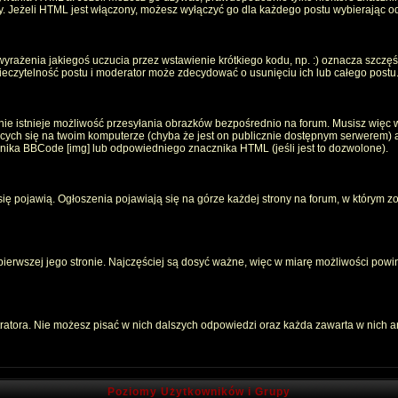
oty. Jeżeli HTML jest włączony, możesz wyłączyć go dla każdego postu wybierając 
rażenia jakiegoś uczucia przez wstawienie krótkiego kodu, np. :) oznacza szczęści
czytelność postu i moderator może zdecydować o usunięciu ich lub całego postu
ie istnieje możliwość przesyłania obrazków bezpośrednio na forum. Musisz więc w
jących się na twoim komputerze (chyba że jest on publicznie dostępnym serwerem
znika BBCode [img] lub odpowiedniego znacznika HTML (jeśli jest to dozwolone).
 się pojawią. Ogłoszenia pojawiają się na górze każdej strony na forum, w którym z
 pierwszej jego stronie. Najczęściej są dosyć ważne, więc w miarę możliwości powin
atora. Nie możesz pisać w nich dalszych odpowiedzi oraz każda zawarta w nich 
Poziomy Użytkowników i Grupy