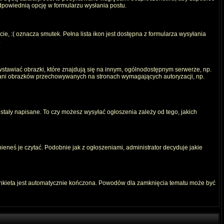
odpowiednią opcję w formularzu wysłania postu.
e, :( oznacza smutek. Pełna lista ikon jest dostępna z formularza wysyłania
.
stawiać obrazki, które znajdują się na innym, ogólnodostępnym serwerze, np.
) ani obrazków przechowywanych na stronach wymagających autoryzacji, np.
ostały napisane. To czy możesz wysyłać ogłoszenia zależy od tego, jakich
ieneś je czytać. Podobnie jak z ogłoszeniami, administrator decyduje jakie
ankieta jest automatycznie kończona. Powodów dla zamknięcia tematu może być