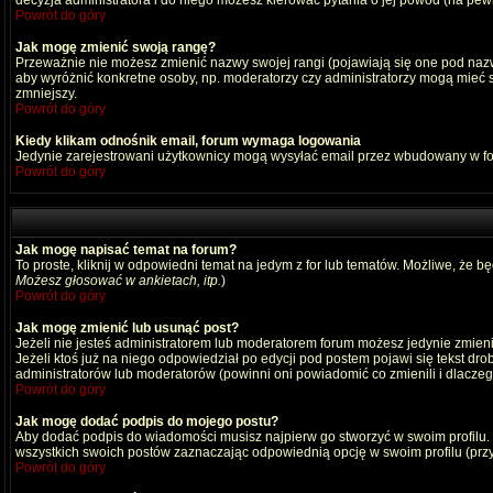
decyzja administratora i do niego możesz kierować pytania o jej powód (na pewn
Powrót do góry
Jak mogę zmienić swoją rangę?
Przeważnie nie możesz zmienić nazwy swojej rangi (pojawiają się one pod nazwą
aby wyróżnić konkretne osoby, np. moderatorzy czy administratorzy mogą mieć s
zmniejszy.
Powrót do góry
Kiedy klikam odnośnik email, forum wymaga logowania
Jedynie zarejestrowani użytkownicy mogą wysyłać email przez wbudowany w fo
Powrót do góry
Jak mogę napisać temat na forum?
To proste, kliknij w odpowiedni temat na jedym z for lub tematów. Możliwe, że b
Możesz głosować w ankietach, itp.
)
Powrót do góry
Jak mogę zmienić lub usunąć post?
Jeżeli nie jesteś administratorem lub moderatorem forum możesz jedynie zmienia
Jeżeli ktoś już na niego odpowiedział po edycji pod postem pojawi się tekst drob
administratorów lub moderatorów (powinni oni powiadomić co zmienili i dlaczego
Powrót do góry
Jak mogę dodać podpis do mojego postu?
Aby dodać podpis do wiadomości musisz najpierw go stworzyć w swoim profilu.
wszystkich swoich postów zaznaczając odpowiednią opcję w swoim profilu (pr
Powrót do góry