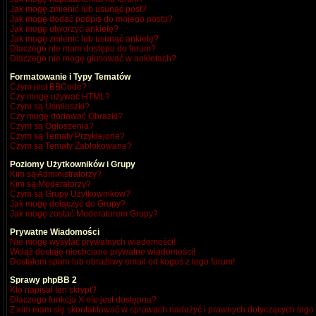
Jak mogę zmienić lub usunąć post?
Jak mogę dodać podpis do mojego postu?
Jak mogę utworzyć ankietę?
Jak mogę zmienić lub usunąć ankietę?
Dlaczego nie mam dostępu do forum?
Dlaczego nie mogę głosować w ankietach?
Formatowanie i Typy Tematów
Czym jest BBCode?
Czy mogę używać HTML?
Czym są Uśmieszki?
Czy mogę dodawać Obrazki?
Czym są Ogłoszenia?
Czym są Tematy Przyklejone?
Czym są Tematy Zablokowane?
Poziomy Użytkowników i Grupy
Kim są Administratorzy?
Kim są Moderatorzy?
Czym są Grupy Użytkowników?
Jak mogę dołączyć do Grupy?
Jak mogę zostać Moderatorem Grupy?
Prywatne Wiadomości
Nie mogę wysyłać prywatnych wiadomości!
Wciąż dostaję niechciane prywatne wiadomości!
Dostałem spam lub obraźliwy email od kogoś z tego forum!
Sprawy phpBB 2
Kto napisał ten skrypt?
Dlaczego funkcja X nie jest dostępna?
Z kim mam się skontaktować w sprawach nadużyć i prawnych dotyczących tego