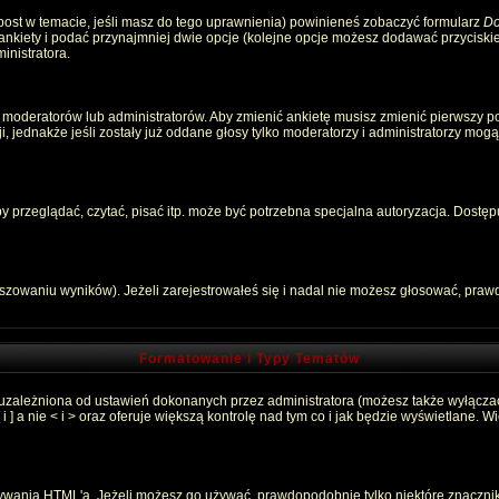
 post w temacie, jeśli masz do tego uprawnienia) powinieneś zobaczyć formularz
Do
 ankiety i podać przynajmniej dwie opcje (kolejne opcje możesz dodawać przycisk
inistratora.
 moderatorów lub administratorów. Aby zmienić ankietę musisz zmienić pierwszy pos
, jednakże jeśli zostały już oddane głosy tylko moderatorzy i administratorzy mog
przeglądać, czytać, pisać itp. może być potrzebna specjalna autoryzacja. Dostępu
łszowaniu wyników). Jeżeli zarejestrowałeś się i nadal nie możesz głosować, pr
Formatowanie i Typy Tematów
 uzależniona od ustawień dokonanych przez administratora (możesz także wyłącza
 a nie < i > oraz oferuje większą kontrolę nad tym co i jak będzie wyświetlane. 
używania HTML'a. Jeżeli możesz go używać, prawdopodobnie tylko niektóre znaczni