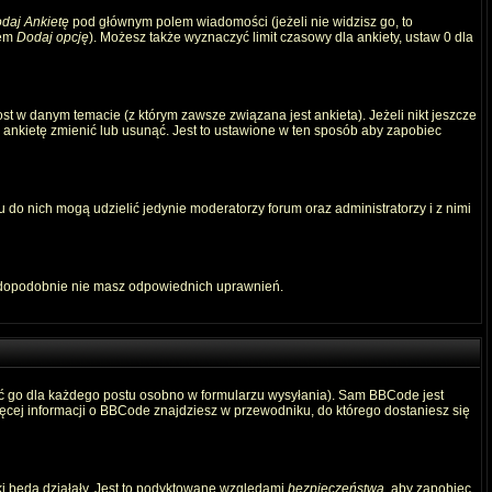
daj Ankietę
pod głównym polem wiadomości (jeżeli nie widzisz go, to
iem
Dodaj opcję
). Możesz także wyznaczyć limit czasowy dla ankiety, ustaw 0 dla
t w danym temacie (z którym zawsze związana jest ankieta). Jeżeli nikt jeszcze
ą ankietę zmienić lub usunąć. Jest to ustawione w ten sposób aby zapobiec
 do nich mogą udzielić jedynie moderatorzy forum oraz administratorzy i z nimi
awdopodobnie nie masz odpowiednich uprawnień.
ć go dla każdego postu osobno w formularzu wysyłania). Sam BBCode jest
Więcej informacji o BBCode znajdziesz w przewodniku, do którego dostaniesz się
ki będą działały. Jest to podyktowane względami
bezpieczeństwa
, aby zapobiec