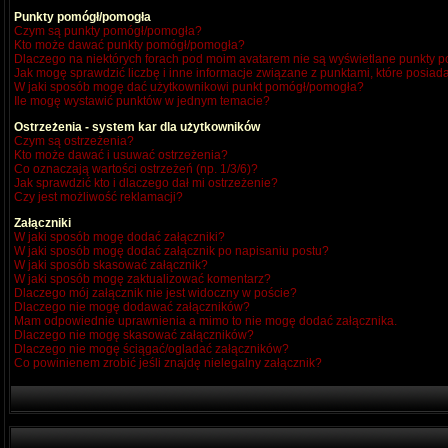
Punkty pomógł/pomogła
Czym są punkty pomógł/pomogła?
Kto może dawać punkty pomógł/pomogła?
Dlaczego na niektórych forach pod moim avatarem nie są wyświetlane punkty
Jak mogę sprawdzić liczbę i inne informacje związane z punktami, które posiada
W jaki sposób mogę dać użytkownikowi punkt pomógł/pomogła?
Ile mogę wystawić punktów w jednym temacie?
Ostrzeżenia - system kar dla użytkowników
Czym są ostrzeżenia?
Kto może dawać i usuwać ostrzeżenia?
Co oznaczają wartości ostrzeżeń (np. 1/3/6)?
Jak sprawdzić kto i dlaczego dał mi ostrzeżenie?
Czy jest możliwość reklamacji?
Załączniki
W jaki sposób mogę dodać załączniki?
W jaki sposób mogę dodać załącznik po napisaniu postu?
W jaki sposób skasować załącznik?
W jaki sposób mogę zaktualizować komentarz?
Dlaczego mój załącznik nie jest widoczny w poście?
Dlaczego nie mogę dodawać załączników?
Mam odpowiednie uprawnienia a mimo to nie mogę dodać załącznika.
Dlaczego nie mogę skasować załączników?
Dlaczego nie mogę ściągać/ogladać załączników?
Co powinienem zrobić jeśli znajdę nielegalny załącznik?