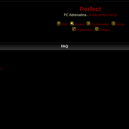
Perfect
FC Adrenalina -
www.perfect.art.pl
FAQ
Szukaj
Użytkownicy
Grupy
Rejestracja
Zaloguj
FAQ
w?