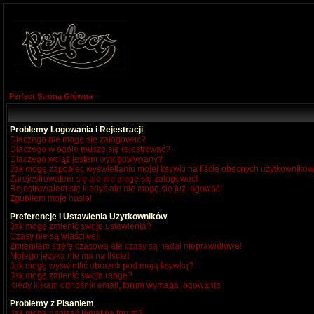
Perfect Strona Główna
Problemy Logowania i Rejestracji
Dlaczego nie mogę się zalogować?
Dlaczego w ogóle muszę się rejestrować?
Dlaczego wciąż jestem wylogowywany?
Jak mogę zapobiec wyświetlaniu mojej ksywki na liście obecnych użytkownikó
Zarejestrowałem się ale nie mogę się zalogować!
Rejestrowałem się kiedyś ale nie mogę się już logować!
Zgubiłem moje hasło!
Preferencje i Ustawienia Użytkowników
Jak mogę zmienić swoje ustawienia?
Czasy nie są właściwe!
Zmieniłem strefę czasową ale czasy są nadal nieprawidłowe!
Mojego języka nie ma na liście!
Jak mogę wyświetlić obrazek pod moją ksywką?
Jak mogę zmienić swoją rangę?
Kiedy klikam odnośnik email, forum wymaga logowania
Problemy z Pisaniem
Jak mogę napisać temat na forum?