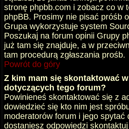
stronę phpbb.com i zobacz co w 
phpBB. Prosimy nie pisać próśb 
Grupa wykorzystuje system Sourc
Poszukaj na forum opinii Grupy ph
już tam się znajduje, a w przec
tam procedurą zgłaszania prośb.
Powrót do góry
Z kim mam się skontaktować w
dotyczących tego forum?
Powinieneś skontaktować się z ad
dowiedzieć się kto nim jest sprób
moderatorów forum i jego spytać d
dostaniesz odpowiedzi skontaktuj