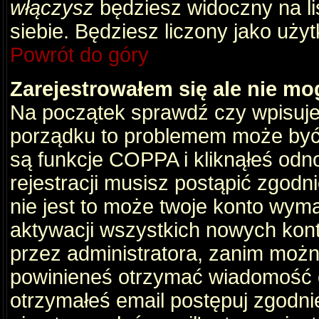
włączysz
będziesz widoczny na liś
siebie. Będziesz liczony jako użyt
Powrót do góry
Zarejestrowałem się ale nie mo
Na początek sprawdź czy wpisujes
porządku to problemem może być 
są funkcje COPPA i kliknąłeś odn
rejestracji musisz postąpić zgodni
nie jest to może twoje konto wym
aktywacji wszystkich nowych kon
przez administratora, zanim można
powinieneś otrzymać wiadomość c
otrzymałeś email postępuj zgodnie