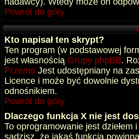
nadawcy). Wtedy może on odpowi
Powrót do góry
S
Kto napisał ten skrypt?
Ten program (w podstawowej formi
jest własnością
Grupy phpBB
. Ro
Przemo
Jest udostępniany na zas
Licence i może być dowolnie dys
odnośnikiem.
Powrót do góry
Dlaczego funkcja X nie jest do
To oprogramowanie jest dziełem i
sądzisz, że jakaś funkcja powinn