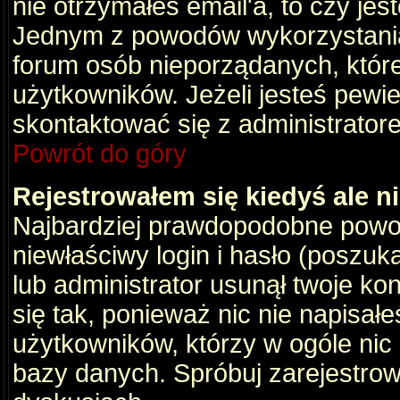
nie otrzymałeś email'a, to czy je
Jednym z powodów wykorzystania 
forum osób nieporządanych, któr
użytkowników. Jeżeli jesteś pewi
skontaktować się z administrator
Powrót do góry
Rejestrowałem się kiedyś ale n
Najbardziej prawdopodobne powod
niewłaściwy login i hasło (poszukaj
lub administrator usunął twoje ko
się tak, ponieważ nic nie napisał
użytkowników, którzy w ogóle nic 
bazy danych. Spróbuj zarejestro