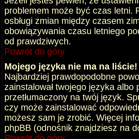
Jeżeli jesteś pewien, że ustawien
problemem może być czas letni. 
osbługi zmian między czasem zim
obowiązywania czasu letniego po
od prawdziwych.
Powrót do góry
Mojego języka nie ma na liście!
Najbardziej prawdopodobne powod
zainstalował twojego języka albo 
przetłumaczony na twój język. Spr
czy może zainstalować odpowiedni 
możesz sam je zrobić. Więcej info
phpBB (odnośnik znajdziesz na do
Powrót do góry