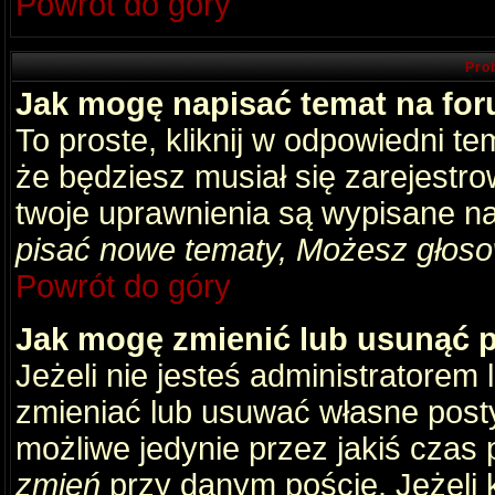
Powrót do góry
Pro
Jak mogę napisać temat na fo
To proste, kliknij w odpowiedni t
że będziesz musiał się zarejestr
twoje uprawnienia są wypisane na 
pisać nowe tematy, Możesz głosow
Powrót do góry
Jak mogę zmienić lub usunąć 
Jeżeli nie jesteś administratore
zmieniać lub usuwać własne posty
możliwe jedynie przez jakiś czas p
zmień
przy danym poście. Jeżeli k