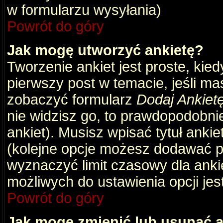
w formularzu wysyłania)
Powrót do góry
Jak mogę utworzyć ankietę?
Tworzenie ankiet jest proste, kie
pierwszy post w temacie, jeśli m
zobaczyć formularz
Dodaj Ankiet
nie widzisz go, to prawdopodobni
ankiet). Musisz wpisać tytuł ankie
(kolejne opcje możesz dodawać 
wyznaczyć limit czasowy dla ankie
możliwych do ustawienia opcji jes
Powrót do góry
Jak mogę zmienić lub usunąć a