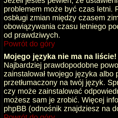
Jeżeli jesteś pewien, że ustawien
problemem może być czas letni. 
osbługi zmian między czasem zim
obowiązywania czasu letniego po
od prawdziwych.
Powrót do góry
Mojego języka nie ma na liście!
Najbardziej prawdopodobne powod
zainstalował twojego języka albo 
przetłumaczony na twój język. Spr
czy może zainstalować odpowiedni 
możesz sam je zrobić. Więcej info
phpBB (odnośnik znajdziesz na do
Powrót do góry