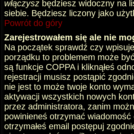
włączysz
będziesz widoczny na liś
siebie. Będziesz liczony jako użyt
Powrót do góry
Zarejestrowałem się ale nie mo
Na początek sprawdź czy wpisujes
porządku to problemem może być 
są funkcje COPPA i kliknąłeś odn
rejestracji musisz postąpić zgodni
nie jest to może twoje konto wym
aktywacji wszystkich nowych kon
przez administratora, zanim można
powinieneś otrzymać wiadomość c
otrzymałeś email postępuj zgodnie