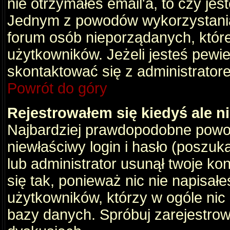
nie otrzymałeś email'a, to czy je
Jednym z powodów wykorzystania 
forum osób nieporządanych, któr
użytkowników. Jeżeli jesteś pewi
skontaktować się z administrator
Powrót do góry
Rejestrowałem się kiedyś ale n
Najbardziej prawdopodobne powod
niewłaściwy login i hasło (poszukaj
lub administrator usunął twoje ko
się tak, ponieważ nic nie napisał
użytkowników, którzy w ogóle nic 
bazy danych. Spróbuj zarejestro