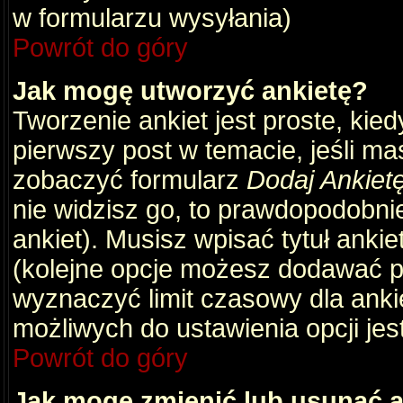
w formularzu wysyłania)
Powrót do góry
Jak mogę utworzyć ankietę?
Tworzenie ankiet jest proste, kie
pierwszy post w temacie, jeśli m
zobaczyć formularz
Dodaj Ankiet
nie widzisz go, to prawdopodobni
ankiet). Musisz wpisać tytuł ankie
(kolejne opcje możesz dodawać 
wyznaczyć limit czasowy dla ankie
możliwych do ustawienia opcji jes
Powrót do góry
Jak mogę zmienić lub usunąć a