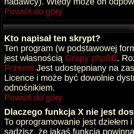
nadawcy). Wtedy może on odpowi
Powrót do góry
S
Kto napisał ten skrypt?
Ten program (w podstawowej formi
jest własnością
Grupy phpBB
. Ro
Przemo
Jest udostępniany na zas
Licence i może być dowolnie dys
odnośnikiem.
Powrót do góry
Dlaczego funkcja X nie jest do
To oprogramowanie jest dziełem i
sądzisz, że jakaś funkcja powinn