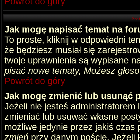
Powrót do góry
Pro
Jak mogę napisać temat na fo
To proste, kliknij w odpowiedni t
że będziesz musiał się zarejestr
twoje uprawnienia są wypisane na 
pisać nowe tematy, Możesz głosow
Powrót do góry
Jak mogę zmienić lub usunąć 
Jeżeli nie jesteś administratore
zmieniać lub usuwać własne posty
możliwe jedynie przez jakiś czas p
zmień
przy danym poście. Jeżeli k