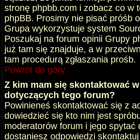
stronę phpbb.com i zobacz co w 
phpBB. Prosimy nie pisać próśb 
Grupa wykorzystuje system Sourc
Poszukaj na forum opinii Grupy ph
już tam się znajduje, a w przec
tam procedurą zgłaszania prośb.
Powrót do góry
Z kim mam się skontaktować w
dotyczących tego forum?
Powinieneś skontaktować się z ad
dowiedzieć się kto nim jest sprób
moderatorów forum i jego spytać d
dostaniesz odpowiedzi skontaktuj