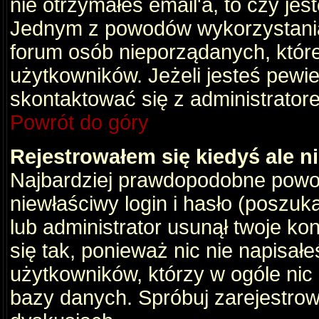
nie otrzymałeś email'a, to czy je
Jednym z powodów wykorzystania 
forum osób nieporządanych, któr
użytkowników. Jeżeli jesteś pewi
skontaktować się z administrator
Powrót do góry
Rejestrowałem się kiedyś ale n
Najbardziej prawdopodobne powod
niewłaściwy login i hasło (poszukaj
lub administrator usunął twoje ko
się tak, ponieważ nic nie napisał
użytkowników, którzy w ogóle nic 
bazy danych. Spróbuj zarejestro