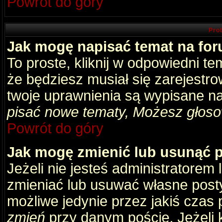
Powrót do góry
Pro
Jak mogę napisać temat na fo
To proste, kliknij w odpowiedni t
że będziesz musiał się zarejestr
twoje uprawnienia są wypisane na 
pisać nowe tematy, Możesz głosow
Powrót do góry
Jak mogę zmienić lub usunąć 
Jeżeli nie jesteś administratore
zmieniać lub usuwać własne posty
możliwe jedynie przez jakiś czas p
zmień
przy danym poście. Jeżeli k