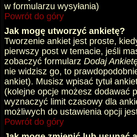
w formularzu wysyłania)
Powrót do góry
Jak mogę utworzyć ankietę?
Tworzenie ankiet jest proste, kie
pierwszy post w temacie, jeśli m
zobaczyć formularz
Dodaj Ankiet
nie widzisz go, to prawdopodobni
ankiet). Musisz wpisać tytuł ankie
(kolejne opcje możesz dodawać 
wyznaczyć limit czasowy dla ankie
możliwych do ustawienia opcji jes
Powrót do góry
Jak mogę zmienić lub usunąć a