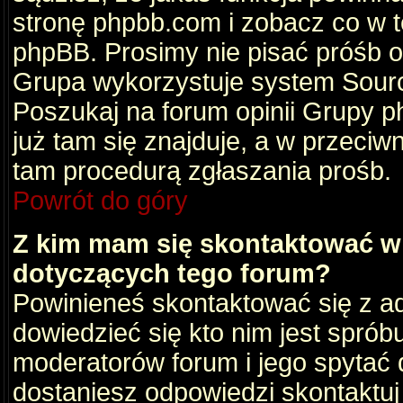
stronę phpbb.com i zobacz co w 
phpBB. Prosimy nie pisać próśb 
Grupa wykorzystuje system Sourc
Poszukaj na forum opinii Grupy ph
już tam się znajduje, a w przec
tam procedurą zgłaszania prośb.
Powrót do góry
Z kim mam się skontaktować w
dotyczących tego forum?
Powinieneś skontaktować się z ad
dowiedzieć się kto nim jest sprób
moderatorów forum i jego spytać d
dostaniesz odpowiedzi skontaktuj