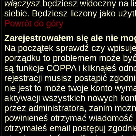
włączysz
będziesz widoczny na liś
siebie. Będziesz liczony jako użyt
Powrót do góry
Zarejestrowałem się ale nie mo
Na początek sprawdź czy wpisujes
porządku to problemem może być 
są funkcje COPPA i kliknąłeś odn
rejestracji musisz postąpić zgodni
nie jest to może twoje konto wym
aktywacji wszystkich nowych kon
przez administratora, zanim można
powinieneś otrzymać wiadomość c
otrzymałeś email postępuj zgodnie