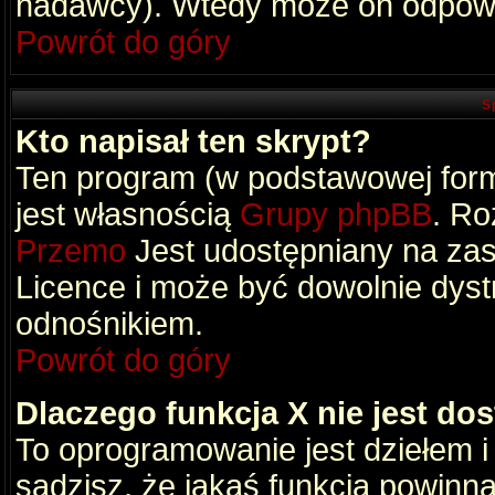
nadawcy). Wtedy może on odpowi
Powrót do góry
S
Kto napisał ten skrypt?
Ten program (w podstawowej formi
jest własnością
Grupy phpBB
. Ro
Przemo
Jest udostępniany na zas
Licence i może być dowolnie dys
odnośnikiem.
Powrót do góry
Dlaczego funkcja X nie jest do
To oprogramowanie jest dziełem i
sądzisz, że jakaś funkcja powinn