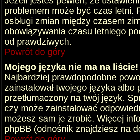
Jeżeli jesteś pewien, że ustawien
problemem może być czas letni. 
osbługi zmian między czasem zim
obowiązywania czasu letniego po
od prawdziwych.
Powrót do góry
Mojego języka nie ma na liście!
Najbardziej prawdopodobne powod
zainstalował twojego języka albo 
przetłumaczony na twój język. Spr
czy może zainstalować odpowiedni 
możesz sam je zrobić. Więcej info
phpBB (odnośnik znajdziesz na do
Powrót do góry