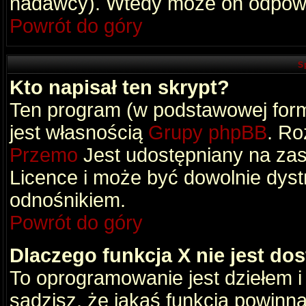
nadawcy). Wtedy może on odpowi
Powrót do góry
S
Kto napisał ten skrypt?
Ten program (w podstawowej formi
jest własnością
Grupy phpBB
. Ro
Przemo
Jest udostępniany na zas
Licence i może być dowolnie dys
odnośnikiem.
Powrót do góry
Dlaczego funkcja X nie jest do
To oprogramowanie jest dziełem i
sądzisz, że jakaś funkcja powinn