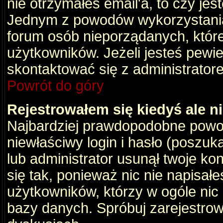
nie otrzymałeś email'a, to czy je
Jednym z powodów wykorzystania 
forum osób nieporządanych, któr
użytkowników. Jeżeli jesteś pewi
skontaktować się z administrator
Powrót do góry
Rejestrowałem się kiedyś ale n
Najbardziej prawdopodobne powod
niewłaściwy login i hasło (poszukaj
lub administrator usunął twoje ko
się tak, ponieważ nic nie napisał
użytkowników, którzy w ogóle nic 
bazy danych. Spróbuj zarejestro