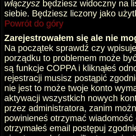
włączysz
będziesz widoczny na liś
siebie. Będziesz liczony jako użyt
Powrót do góry
Zarejestrowałem się ale nie mo
Na początek sprawdź czy wpisujes
porządku to problemem może być 
są funkcje COPPA i kliknąłeś odn
rejestracji musisz postąpić zgodni
nie jest to może twoje konto wym
aktywacji wszystkich nowych kon
przez administratora, zanim można
powinieneś otrzymać wiadomość c
otrzymałeś email postępuj zgodnie