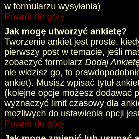
w formularzu wysyłania)
Powrót do góry
Jak mogę utworzyć ankietę?
Tworzenie ankiet jest proste, kie
pierwszy post w temacie, jeśli m
zobaczyć formularz
Dodaj Ankiet
nie widzisz go, to prawdopodobni
ankiet). Musisz wpisać tytuł ankie
(kolejne opcje możesz dodawać 
wyznaczyć limit czasowy dla ankie
możliwych do ustawienia opcji jes
Powrót do góry
Jak mogę zmienić lub usunąć a