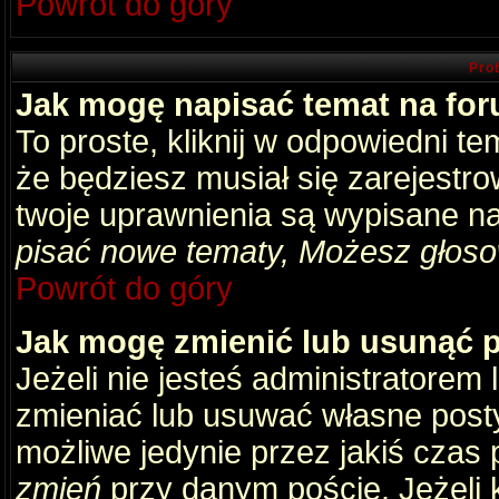
Powrót do góry
Pro
Jak mogę napisać temat na fo
To proste, kliknij w odpowiedni t
że będziesz musiał się zarejestr
twoje uprawnienia są wypisane na 
pisać nowe tematy, Możesz głosow
Powrót do góry
Jak mogę zmienić lub usunąć 
Jeżeli nie jesteś administratore
zmieniać lub usuwać własne posty
możliwe jedynie przez jakiś czas p
zmień
przy danym poście. Jeżeli k