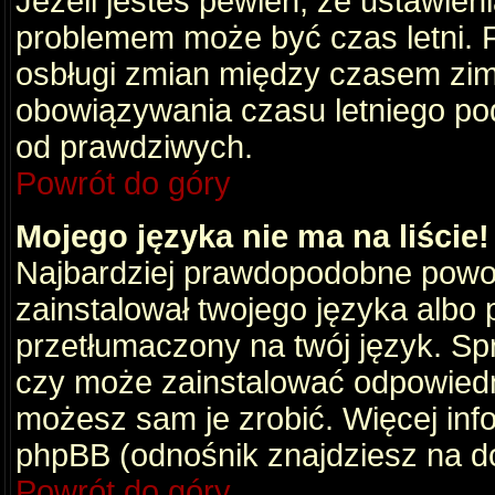
Jeżeli jesteś pewien, że ustawien
problemem może być czas letni. 
osbługi zmian między czasem zim
obowiązywania czasu letniego po
od prawdziwych.
Powrót do góry
Mojego języka nie ma na liście!
Najbardziej prawdopodobne powod
zainstalował twojego języka albo 
przetłumaczony na twój język. Spr
czy może zainstalować odpowiedni 
możesz sam je zrobić. Więcej info
phpBB (odnośnik znajdziesz na do
Powrót do góry