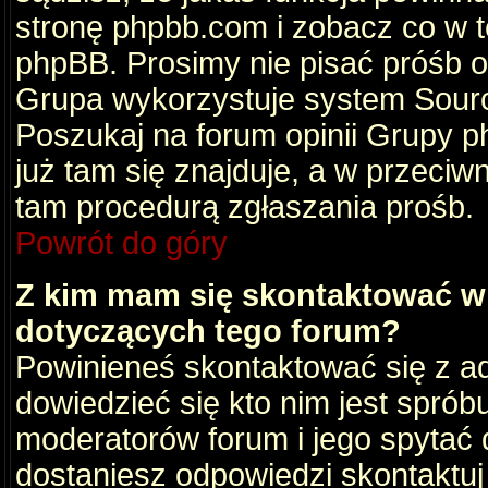
stronę phpbb.com i zobacz co w 
phpBB. Prosimy nie pisać próśb 
Grupa wykorzystuje system Sourc
Poszukaj na forum opinii Grupy ph
już tam się znajduje, a w przec
tam procedurą zgłaszania prośb.
Powrót do góry
Z kim mam się skontaktować w
dotyczących tego forum?
Powinieneś skontaktować się z ad
dowiedzieć się kto nim jest sprób
moderatorów forum i jego spytać d
dostaniesz odpowiedzi skontaktuj