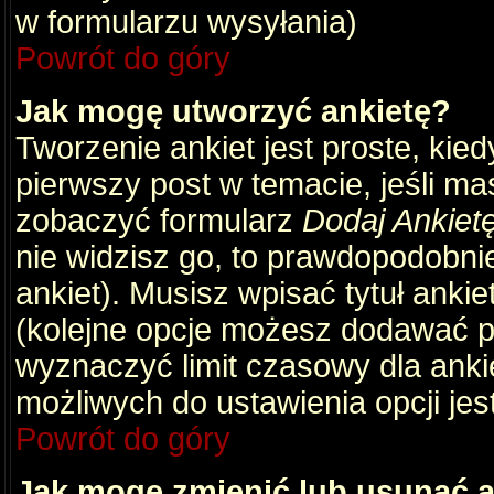
w formularzu wysyłania)
Powrót do góry
Jak mogę utworzyć ankietę?
Tworzenie ankiet jest proste, kie
pierwszy post w temacie, jeśli m
zobaczyć formularz
Dodaj Ankiet
nie widzisz go, to prawdopodobni
ankiet). Musisz wpisać tytuł ankie
(kolejne opcje możesz dodawać 
wyznaczyć limit czasowy dla ankie
możliwych do ustawienia opcji jes
Powrót do góry
Jak mogę zmienić lub usunąć a