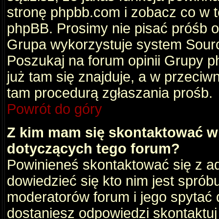
stronę phpbb.com i zobacz co w 
phpBB. Prosimy nie pisać próśb 
Grupa wykorzystuje system Sourc
Poszukaj na forum opinii Grupy ph
już tam się znajduje, a w przec
tam procedurą zgłaszania prośb.
Powrót do góry
Z kim mam się skontaktować w
dotyczących tego forum?
Powinieneś skontaktować się z ad
dowiedzieć się kto nim jest sprób
moderatorów forum i jego spytać d
dostaniesz odpowiedzi skontaktuj