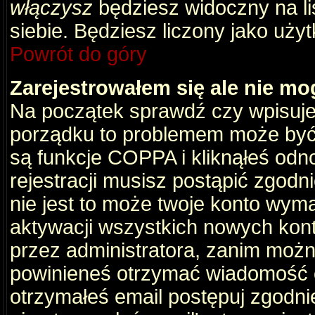
włączysz
będziesz widoczny na liś
siebie. Będziesz liczony jako użyt
Powrót do góry
Zarejestrowałem się ale nie mo
Na początek sprawdź czy wpisujes
porządku to problemem może być 
są funkcje COPPA i kliknąłeś odn
rejestracji musisz postąpić zgodni
nie jest to może twoje konto wym
aktywacji wszystkich nowych kon
przez administratora, zanim można
powinieneś otrzymać wiadomość c
otrzymałeś email postępuj zgodnie