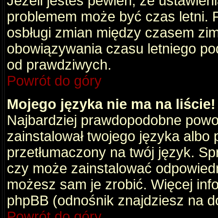
Jeżeli jesteś pewien, że ustawien
problemem może być czas letni. 
osbługi zmian między czasem zim
obowiązywania czasu letniego po
od prawdziwych.
Powrót do góry
Mojego języka nie ma na liście!
Najbardziej prawdopodobne powod
zainstalował twojego języka albo 
przetłumaczony na twój język. Spr
czy może zainstalować odpowiedni 
możesz sam je zrobić. Więcej info
phpBB (odnośnik znajdziesz na do
Powrót do góry