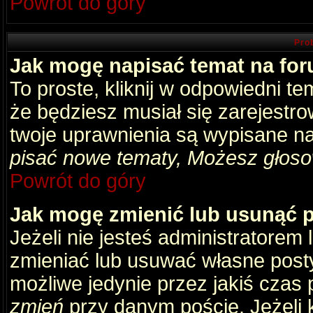
Powrót do góry
Pro
Jak mogę napisać temat na fo
To proste, kliknij w odpowiedni t
że będziesz musiał się zarejestr
twoje uprawnienia są wypisane na 
pisać nowe tematy, Możesz głosow
Powrót do góry
Jak mogę zmienić lub usunąć 
Jeżeli nie jesteś administratore
zmieniać lub usuwać własne posty
możliwe jedynie przez jakiś czas p
zmień
przy danym poście. Jeżeli k