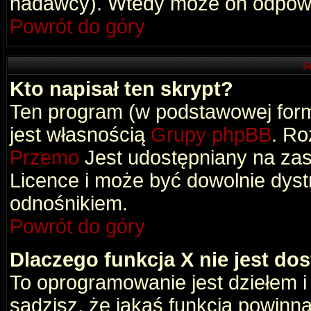
nadawcy). Wtedy może on odpowi
Powrót do góry
S
Kto napisał ten skrypt?
Ten program (w podstawowej formi
jest własnością
Grupy phpBB
. Ro
Przemo
Jest udostępniany na zas
Licence i może być dowolnie dys
odnośnikiem.
Powrót do góry
Dlaczego funkcja X nie jest do
To oprogramowanie jest dziełem i
sądzisz, że jakaś funkcja powinn