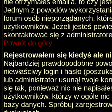
nie otrzymałeś email'a, to czy je
Jednym z powodów wykorzystania 
forum osób nieporządanych, któr
użytkowników. Jeżeli jesteś pewi
skontaktować się z administrator
Powrót do góry
Rejestrowałem się kiedyś ale n
Najbardziej prawdopodobne powod
niewłaściwy login i hasło (poszukaj
lub administrator usunął twoje ko
się tak, ponieważ nic nie napisał
użytkowników, którzy w ogóle nic 
bazy danych. Spróbuj zarejestro