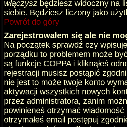
włączysz
będziesz widoczny na liś
siebie. Będziesz liczony jako użyt
Powrót do góry
Zarejestrowałem się ale nie mo
Na początek sprawdź czy wpisujes
porządku to problemem może być 
są funkcje COPPA i kliknąłeś odn
rejestracji musisz postąpić zgodni
nie jest to może twoje konto wym
aktywacji wszystkich nowych kon
przez administratora, zanim można
powinieneś otrzymać wiadomość c
otrzymałeś email postępuj zgodnie