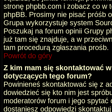
stronę phpbb.com i zobacz co w 
phpBB. Prosimy nie pisać próśb 
Grupa wykorzystuje system Sourc
Poszukaj na forum opinii Grupy ph
już tam się znajduje, a w przec
tam procedurą zgłaszania prośb.
Powrót do góry
Z kim mam się skontaktować w
dotyczących tego forum?
Powinieneś skontaktować się z ad
dowiedzieć się kto nim jest sprób
moderatorów forum i jego spytać d
dostaniesz odpowiedzi skontaktuj