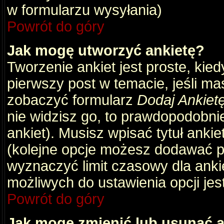
w formularzu wysyłania)
Powrót do góry
Jak mogę utworzyć ankietę?
Tworzenie ankiet jest proste, kie
pierwszy post w temacie, jeśli m
zobaczyć formularz
Dodaj Ankiet
nie widzisz go, to prawdopodobni
ankiet). Musisz wpisać tytuł ankie
(kolejne opcje możesz dodawać 
wyznaczyć limit czasowy dla ankie
możliwych do ustawienia opcji jes
Powrót do góry
Jak mogę zmienić lub usunąć a