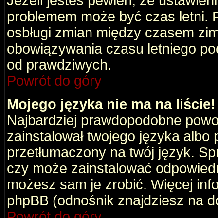
Jeżeli jesteś pewien, że ustawien
problemem może być czas letni. 
osbługi zmian między czasem zim
obowiązywania czasu letniego po
od prawdziwych.
Powrót do góry
Mojego języka nie ma na liście!
Najbardziej prawdopodobne powod
zainstalował twojego języka albo 
przetłumaczony na twój język. Spr
czy może zainstalować odpowiedni 
możesz sam je zrobić. Więcej info
phpBB (odnośnik znajdziesz na do
Powrót do góry