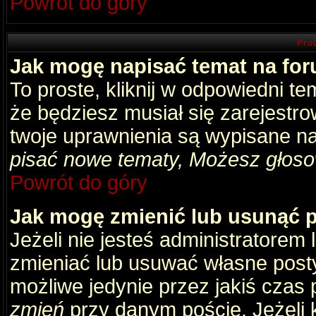
Powrót do góry
Pro
Jak mogę napisać temat na fo
To proste, kliknij w odpowiedni t
że będziesz musiał się zarejestr
twoje uprawnienia są wypisane na 
pisać nowe tematy, Możesz głosow
Powrót do góry
Jak mogę zmienić lub usunąć 
Jeżeli nie jesteś administratore
zmieniać lub usuwać własne posty
możliwe jedynie przez jakiś czas p
zmień
przy danym poście. Jeżeli k