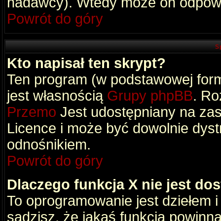
nadawcy). Wtedy może on odpowi
Powrót do góry
S
Kto napisał ten skrypt?
Ten program (w podstawowej formi
jest własnością
Grupy phpBB
. Ro
Przemo
Jest udostępniany na zas
Licence i może być dowolnie dys
odnośnikiem.
Powrót do góry
Dlaczego funkcja X nie jest do
To oprogramowanie jest dziełem i
sądzisz, że jakaś funkcja powinn