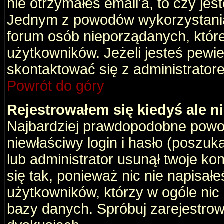
nie otrzymałeś email'a, to czy je
Jednym z powodów wykorzystania 
forum osób nieporządanych, któr
użytkowników. Jeżeli jesteś pewi
skontaktować się z administrator
Powrót do góry
Rejestrowałem się kiedyś ale n
Najbardziej prawdopodobne powod
niewłaściwy login i hasło (poszukaj
lub administrator usunął twoje ko
się tak, ponieważ nic nie napisał
użytkowników, którzy w ogóle nic 
bazy danych. Spróbuj zarejestro