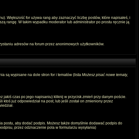
u). Większość for używa rang aby zaznaczyć liczbę postów, które napisałeś, i
szą rangę. W takim wypadku moderator lub administrator po prostu ręcznie ją
rzystaniu adresów na forum przez anonimowych użytkowników.
ia są wypisane na dole stron for i tematów (lista
Możesz pisać nowe tematy,
 jakiś czas po jego napisaniu) kliknij w przycisk
zmień
przy danym poście.
i ktoś już odpowiedział na post, lub jeśli został on zmieniony przez
iedział.
ia postu, aby dodać podpis. Możesz także domyślnie dodawać podpis do
odpisu, przez odznaczenie pola w formularzu wysyłania)