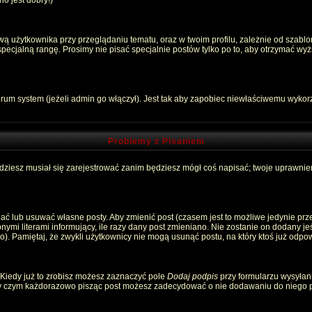
o jest dobry!)
 użytkownika przy przeglądaniu tematu, oraz w twoim profilu, zależnie od szablon
pecjalną rangę. Prosimy nie pisać specjalnie postów tylko po to, aby otrzymać wyż
rum system (jeżeli admin go włączył). Jest tak aby zapobiec niewłaściwemu wyko
Problemy z Pisaniem
ędziesz musiał się zarejestrować zanim będziesz mógł coś napisać; twoje uprawnien
ć lub usuwać własne posty. Aby zmienić post (czasem jest to możliwe jedynie przez
nymi literami informujący, ile razy dany post zmieniano. Nie zostanie on dodany jeśl
). Pamiętaj, że zwykli użytkownicy nie mogą usunąć postu, na który ktoś już odpow
 Kiedy już to zrobisz możesz zaznaczyć pole
Dodaj podpis
przy formularzu wysyłan
zy czym każdorazowo pisząc post możesz zadecydować o nie dodawaniu do niego p