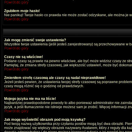
Powrót do góry
Zgubiłem moje hasło!
Nie panikuj! Twoje hasło co prawda nie może zostać odzyskane, ale można je wyc
Powrót do góry
Jak mogę zmienić swoje ustawienia?
Wszystkie twoje ustawienia (jeśli jesteś zarejestrowany) są przechowywane w ba
Powrót do góry
Czasy nie są właściwe!
Podane czasy są prawie na pewno właściwe, ale być może widzisz czasy ze strefy
Pamiętaj, że zmiana strefy czasowej, jak większość ustawień, może być dokonana
Powrót do góry
Zmieniłem strefę czasową ale czasy są nadal nieprawidłowe!
Jeżeli jesteś pewien, że ustawienia twojej strefy czasowej są poprawne probl
czasy mogą różnić się o godzinę od prawdziwych.
Powrót do góry
Mojego języka nie ma na liście!
Najbardziej prawdopodobne powody to albo ponieważ administrator nie zainstal
język, a jeśli tłumaczenie nie istnieje możesz sam je zrobić. Więcej informacji 
Powrót do góry
Jak mogę wyświetlić obrazek pod moją ksywką?
Pod twoją nazwą użytkownika przy czytaniu postów mogą być dwa obrazki. Pierw
może znajdować się większy obrazek nazywany Avatarem, który z reguły dla każdeg