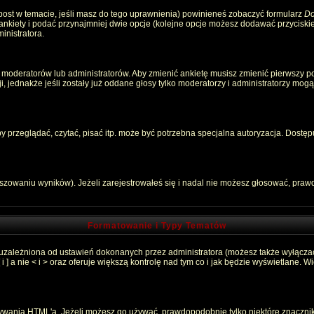
 post w temacie, jeśli masz do tego uprawnienia) powinieneś zobaczyć formularz
Do
 ankiety i podać przynajmniej dwie opcje (kolejne opcje możesz dodawać przycisk
inistratora.
 moderatorów lub administratorów. Aby zmienić ankietę musisz zmienić pierwszy pos
, jednakże jeśli zostały już oddane głosy tylko moderatorzy i administratorzy mog
przeglądać, czytać, pisać itp. może być potrzebna specjalna autoryzacja. Dostępu
łszowaniu wyników). Jeżeli zarejestrowałeś się i nadal nie możesz głosować, pr
Formatowanie i Typy Tematów
 uzależniona od ustawień dokonanych przez administratora (możesz także wyłącza
 a nie < i > oraz oferuje większą kontrolę nad tym co i jak będzie wyświetlane. 
używania HTML'a. Jeżeli możesz go używać, prawdopodobnie tylko niektóre znaczni