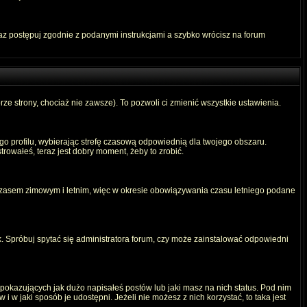
raz postępuj zgodnie z podanymi instrukcjami a szybko wrócisz na forum
rze strony, chociaż nie zawsze). To pozwoli ci zmienić wszystkie ustawienia.
ego profilu, wybierając strefę czasową odpowiednią dla twojego obszaru.
rowałeś, teraz jest dobry moment, żeby to zrobić.
 czasem zimowym i letnim, więc w okresie obowiązywania czasu letniego podane
. Spróbuj spytać się administratora forum, czy może zainstalować odpowiedni
okazujących jak dużo napisałeś postów lub jaki masz na nich status. Pod nim
 w jaki sposób je udostępni. Jeżeli nie możesz z nich korzystać, to taka jest