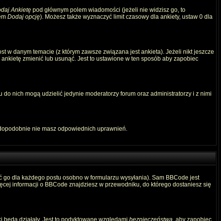
daj Ankietę
pod głównym polem wiadomości (jeżeli nie widzisz go, to
iem
Dodaj opcję
). Możesz także wyznaczyć limit czasowy dla ankiety, ustaw 0 dla
t w danym temacie (z którym zawsze związana jest ankieta). Jeżeli nikt jeszcze
ą ankietę zmienić lub usunąć. Jest to ustawione w ten sposób aby zapobiec
 do nich mogą udzielić jedynie moderatorzy forum oraz administratorzy i z nimi
awdopodobnie nie masz odpowiednich uprawnień.
ć go dla każdego postu osobno w formularzu wysyłania). Sam BBCode jest
Więcej informacji o BBCode znajdziesz w przewodniku, do którego dostaniesz się
ki będą działały. Jest to podyktowane względami
bezpieczeństwa
, aby zapobiec