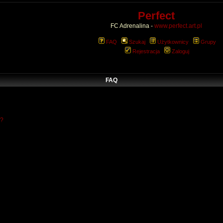
Perfect
FC Adrenalina -
www.perfect.art.pl
FAQ
Szukaj
Użytkownicy
Grupy
Rejestracja
Zaloguj
FAQ
w?