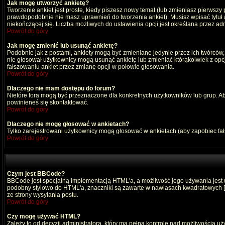
Jak mogę utworzyć ankietę?
Tworzenie ankiet jest proste, kiedy piszesz nowy temat (lub zmieniasz pierwszy
prawdopodobnie nie masz uprawnień do tworzenia ankiet). Musisz wpisać tytuł
niekończącej się. Liczba możliwych do ustawienia opcji jest określana przez adm
Powrót do góry
Jak mogę zmienić lub usunąć ankietę?
Podobnie jak z postami, ankiety mogą być zmieniane jedynie przez ich twórców,
nie głosował użytkownicy mogą usunąć ankietę lub zmieniać którąkolwiek z opcji
fałszowaniu ankiet przez zmianę opcji w połowie głosowania.
Powrót do góry
Dlaczego nie mam dostępu do forum?
Nietóre fora mogą być przeznaczone dla konkretnych użytkowników lub grup. Aby 
powinieneś się skontaktować.
Powrót do góry
Dlaczego nie mogę głosować w ankietach?
Tylko zarejestrowani użytkownicy mogą głosować w ankietach (aby zapobiec fa
Powrót do góry
Czym jest BBCode?
BBCode jest specjalną implementacją HTML'a, a możliwość jego używania jest
podobny stylowo do HTML'a, znaczniki są zawarte w nawiasach kwadratowych [ i ]
ze strony wysyłania postu.
Powrót do góry
Czy mogę używać HTML?
Zależy to od decyzji administratora, który ma pełną kontrolę nad możliwością 