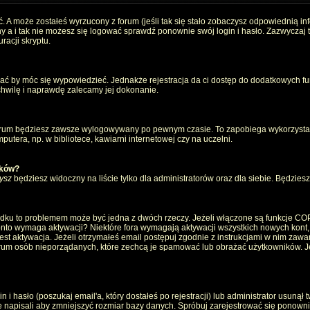
. A może zostałeś wyrzucony z forum (jeśli tak się stało zobaczysz odpowiednią i
 a i tak nie możesz się logować sprawdź ponownie swój login i hasło. Zazwyczaj to 
racji skryptu.
wać by móc się wypowiedzieć. Jednakże rejestracja da ci dostęp do dodatkowych fun
 chwilę i naprawdę zalecamy jej dokonanie.
rum będziesz zawsze wylogowywany po pewnym czasie. To zapobiega wykorzystan
utera, np. w bibliotece, kawiarni internetowej czy na uczelni.
ików?
ysz
będziesz widoczny na liście tylko dla administratorów oraz dla siebie. Będziesz 
ządku to problemem może być jedna z dwóch rzeczy. Jeżeli włączone są funkcje CO
e konto wymaga aktywacji? Niektóre fora wymagają aktywacji wszystkich nowych kont
 aktywacja. Jeżeli otrzymałeś email postępuj zgodnie z instrukcjami w nim zawarty
um osób nieporządanych, które zechcą je spamować lub obrażać użytkowników. Jeż
 hasło (poszukaj email'a, który dostałeś po rejestracji) lub administrator usunął 
e napisali aby zmniejszyć rozmiar bazy danych. Spróbuj zarejestrować się ponown