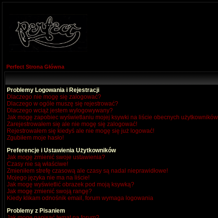
Perfect Strona Główna
Problemy Logowania i Rejestracji
Dlaczego nie mogę się zalogować?
Dlaczego w ogóle muszę się rejestrować?
Dlaczego wciąż jestem wylogowywany?
Jak mogę zapobiec wyświetlaniu mojej ksywki na liście obecnych użytkownikó
Zarejestrowałem się ale nie mogę się zalogować!
Rejestrowałem się kiedyś ale nie mogę się już logować!
Zgubiłem moje hasło!
Preferencje i Ustawienia Użytkowników
Jak mogę zmienić swoje ustawienia?
Czasy nie są właściwe!
Zmieniłem strefę czasową ale czasy są nadal nieprawidłowe!
Mojego języka nie ma na liście!
Jak mogę wyświetlić obrazek pod moją ksywką?
Jak mogę zmienić swoją rangę?
Kiedy klikam odnośnik email, forum wymaga logowania
Problemy z Pisaniem
Jak mogę napisać temat na forum?