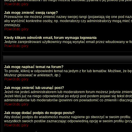
decyzja administratora i do niego możesz kierować pytania o jej powód (na pewn
Powrót do góry
Jak mogę zmienić swoją rangę?
Przeważnie nie możesz zmienić nazwy swojej rangi (pojawiają się one pod nazwą
aby wyróżnić konkretne osoby, np. moderatorzy czy administratorzy mogą mieć s
zmniejszy.
Powrót do góry
Kiedy klikam odnośnik email, forum wymaga logowania
Jedynie zarejestrowani użytkownicy mogą wysyłać email przez wbudowany w fo
Powrót do góry
Jak mogę napisać temat na forum?
To proste, kliknij w odpowiedni temat na jedym z for lub tematów. Możliwe, że b
Możesz głosować w ankietach, itp.
)
Powrót do góry
Jak mogę zmienić lub usunąć post?
Jeżeli nie jesteś administratorem lub moderatorem forum możesz jedynie zmienia
Jeżeli ktoś już na niego odpowiedział po edycji pod postem pojawi się tekst drob
administratorów lub moderatorów (powinni oni powiadomić co zmienili i dlaczego
Powrót do góry
Jak mogę dodać podpis do mojego postu?
Aby dodać podpis do wiadomości musisz najpierw go stworzyć w swoim profilu.
wszystkich swoich postów zaznaczając odpowiednią opcję w swoim profilu (pr
Powrót do góry