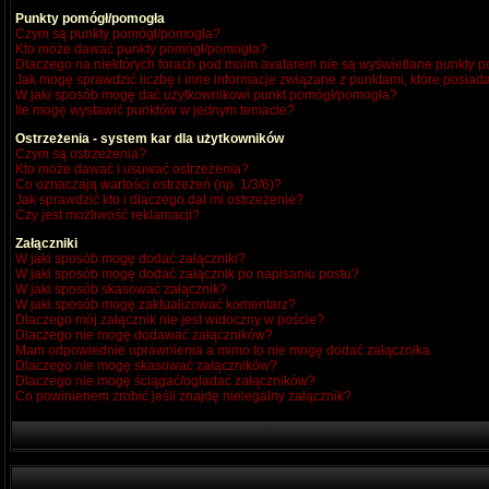
Punkty pomógł/pomogła
Czym są punkty pomógł/pomogła?
Kto może dawać punkty pomógł/pomogła?
Dlaczego na niektórych forach pod moim avatarem nie są wyświetlane punkty
Jak mogę sprawdzić liczbę i inne informacje związane z punktami, które posiada
W jaki sposób mogę dać użytkownikowi punkt pomógł/pomogła?
Ile mogę wystawić punktów w jednym temacie?
Ostrzeżenia - system kar dla użytkowników
Czym są ostrzeżenia?
Kto może dawać i usuwać ostrzeżenia?
Co oznaczają wartości ostrzeżeń (np. 1/3/6)?
Jak sprawdzić kto i dlaczego dał mi ostrzeżenie?
Czy jest możliwość reklamacji?
Załączniki
W jaki sposób mogę dodać załączniki?
W jaki sposób mogę dodać załącznik po napisaniu postu?
W jaki sposób skasować załącznik?
W jaki sposób mogę zaktualizować komentarz?
Dlaczego mój załącznik nie jest widoczny w poście?
Dlaczego nie mogę dodawać załączników?
Mam odpowiednie uprawnienia a mimo to nie mogę dodać załącznika.
Dlaczego nie mogę skasować załączników?
Dlaczego nie mogę ściągać/ogladać załączników?
Co powinienem zrobić jeśli znajdę nielegalny załącznik?