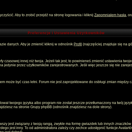
zyścić. Aby to zrobić przejdź na stronę logowania i kliknij
Zapomniałem hasła
, o
Preferencje i Ustawienia Użytkowników
zie danych. Aby je zmienić kliknij w odnośnik
Profil
(najczęściej znajduje się na gó
 czasowej innej niż twoja. Jeżeli tak jest, to powinieneś zmienić ustawienia twoj
 jedynie przez użytkowników zarejestrowanych. Jeśli więc jeszcze się nie zarejest
emem może być czas letni. Forum nie jest zaprojektowane do osbługi zmian między
ował twojego języka albo program nie został jeszcze przetłumaczony na twój język
znajdziesz na stronie Grupy phpBB (odnośnik znajdziesz na dole strony).
szy jest związany z twoją rangą, zwykle ma formę gwiazdek lub innych znaczków p
o jest inny. To od administratora zależy czy zechce udostępnić funkcje Avatartów i