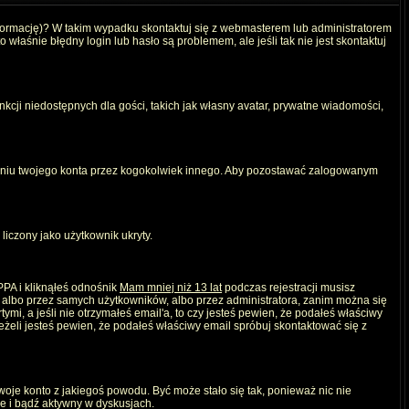
nformację)? W takim wypadku skontaktuj się z webmasterem lub administratorem
właśnie błędny login lub hasło są problemem, ale jeśli tak nie jest skontaktuj
kcji niedostępnych dla gości, takich jak własny avatar, prywatne wiadomości,
iu twojego konta przez kogokolwiek innego. Aby pozostawać zalogowanym
liczony jako użytkownik ukryty.
PPA i kliknąłeś odnośnik
Mam mniej niż 13 lat
podczas rejestracji musisz
, albo przez samych użytkowników, albo przez administratora, zanim można się
mi, a jeśli nie otrzymałeś email'a, to czy jesteś pewien, że podałeś właściwy
eli jesteś pewien, że podałeś właściwy email spróbuj skontaktować się z
twoje konto z jakiegoś powodu. Być może stało się tak, ponieważ nic nie
ie i bądź aktywny w dyskusjach.