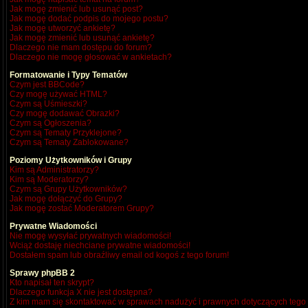
Jak mogę zmienić lub usunąć post?
Jak mogę dodać podpis do mojego postu?
Jak mogę utworzyć ankietę?
Jak mogę zmienić lub usunąć ankietę?
Dlaczego nie mam dostępu do forum?
Dlaczego nie mogę głosować w ankietach?
Formatowanie i Typy Tematów
Czym jest BBCode?
Czy mogę używać HTML?
Czym są Uśmieszki?
Czy mogę dodawać Obrazki?
Czym są Ogłoszenia?
Czym są Tematy Przyklejone?
Czym są Tematy Zablokowane?
Poziomy Użytkowników i Grupy
Kim są Administratorzy?
Kim są Moderatorzy?
Czym są Grupy Użytkowników?
Jak mogę dołączyć do Grupy?
Jak mogę zostać Moderatorem Grupy?
Prywatne Wiadomości
Nie mogę wysyłać prywatnych wiadomości!
Wciąż dostaję niechciane prywatne wiadomości!
Dostałem spam lub obraźliwy email od kogoś z tego forum!
Sprawy phpBB 2
Kto napisał ten skrypt?
Dlaczego funkcja X nie jest dostępna?
Z kim mam się skontaktować w sprawach nadużyć i prawnych dotyczących tego