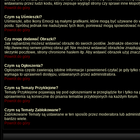
wstawianiu przez ludzi kodu, który zepsuje wygląd strony czy sprawi inne kłop
Powrót do góry
Czym są Uśmieszki?
Uśmieszki, albo Ikony Emocji są małymi grafikami, które mogą być używane do wy
postu. Spróbuj jednak nie nadużywać tych ikon, ponieważ mogą spowodować nie
Powrót do góry
Czy mogę dodawać Obrazki?
Jak najbardziej możesz wstawiać obrazki do swoich postów. Jednakże obecnie n
http://www.moj-serwer.pl/moj-obraz.gif. Nie możesz wstawiać obrazków znajdu
skrzynki pocztowe, strony chronione hasłem itp. Aby wstawić obrazek użyj znac
Powrót do góry
Czym są Ogłoszenia?
Ogłoszenia często zawierają istotne informacje i powinieneś czytać je gdy tylko
wymaga to uprawnień dostępu, ustawianych przez administratora.
Powrót do góry
Czym są Tematy Przyklejone?
Tematy Przyklejone pojawiają się pod ogłoszeniami w przeglądzie for i tylko na
uprawnienia są konieczne do pisania tematów przyklejonych na każdym forum.
Powrót do góry
Czym są Tematy Zablokowane?
Zablokowane Tematy są ustawiane w ten sposób przez moderatora lub administr
bardzo wiele.
Powrót do góry