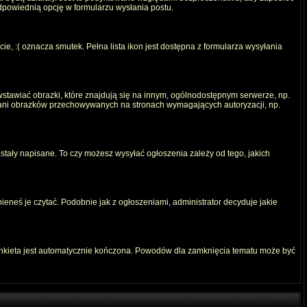
odpowiednią opcję w formularzu wysłania postu.
e, :( oznacza smutek. Pełna lista ikon jest dostępna z formularza wysyłania
.
stawiać obrazki, które znajdują się na innym, ogólnodostępnym serwerze, np.
) ani obrazków przechowywanych na stronach wymagających autoryzacji, np.
ostały napisane. To czy możesz wysyłać ogłoszenia zależy od tego, jakich
ieneś je czytać. Podobnie jak z ogłoszeniami, administrator decyduje jakie
ankieta jest automatycznie kończona. Powodów dla zamknięcia tematu może być