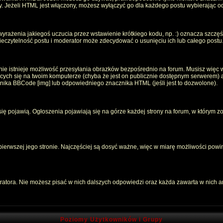
oty. Jeżeli HTML jest włączony, możesz wyłączyć go dla każdego postu wybierając 
rażenia jakiegoś uczucia przez wstawienie krótkiego kodu, np. :) oznacza szczęści
czytelność postu i moderator może zdecydować o usunięciu ich lub całego postu
ie istnieje możliwość przesyłania obrazków bezpośrednio na forum. Musisz więc w
jących się na twoim komputerze (chyba że jest on publicznie dostępnym serwerem
znika BBCode [img] lub odpowiedniego znacznika HTML (jeśli jest to dozwolone).
 się pojawią. Ogłoszenia pojawiają się na górze każdej strony na forum, w którym z
 pierwszej jego stronie. Najczęściej są dosyć ważne, więc w miarę możliwości powin
atora. Nie możesz pisać w nich dalszych odpowiedzi oraz każda zawarta w nich 
Poziomy Użytkowników i Grupy