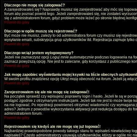
Dlaczego nie mogę się zalogować?
A zarejestrowałeś się? Naprawdę musisz się zarejestrować aby móc się logować
forum aby poznać powód tego. Jeżeli zarejestrowałeś się, nie zostałeś wyrzucony
się z administratorem forum, gdyż problem może leżeć po stronie błędnej konfigu
Powrót do góry
Dlaczego w ogóle muszę się rejestrować?
Być może nie musisz, zależy to od administratora forum czy musisz się rejestro
wysyłanie emaili, subskrypcja grup użytkowników itd. Rejestracja zajmuje tylko
Powrót do góry
Dlaczego wciąż jestem wylogowywany?
Jeżeli nie zaznaczysz opcji
Loguj mnie automatycznie
podczas logowania na fo
zaznacz powyższą opcję. Nie jest to zalecane, gdy korzystasz z publicznego komp
Powrót do góry
Jak mogę zapobiec wyświetlaniu mojej ksywki na liście obecnych użytkown
W swoim profilu znajdziesz opcję
Ukryj moją obecność na forum
. Jeżeli ją
włącz
Powrót do góry
Zarejestrowałem się ale nie mogę się zalogować!
Na początek sprawdź czy wpisujesz poprawny login i hasło. Jeżeli te są w por
postąpić zgodnie z otrzymanymi instrukcjami. Jeżeli tak nie jest to może twoj
na nie logować. Po rejestracji powinieneś otrzymać wiadomość czy wymagana jest
adres? Jednym z powodów wykorzystania aktywacji jest redukcja dostępu do for
administratorem forum.
Powrót do góry
Rejestrowałem się kiedyś ale nie mogę się już logować!
Najbardziej prawdopodobne powody takiego stanu to: wpisałeś niewłaściwy login i
napisałeś? Często administratorzy usuwają użytkowników, którzy w ogóle nic ni