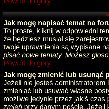
Powrót do góry
Pro
Jak mogę napisać temat na fo
To proste, kliknij w odpowiedni t
że będziesz musiał się zarejestr
twoje uprawnienia są wypisane na 
pisać nowe tematy, Możesz głosow
Powrót do góry
Jak mogę zmienić lub usunąć 
Jeżeli nie jesteś administratore
zmieniać lub usuwać własne posty
możliwe jedynie przez jakiś czas p
zmień
przy danym poście. Jeżeli k