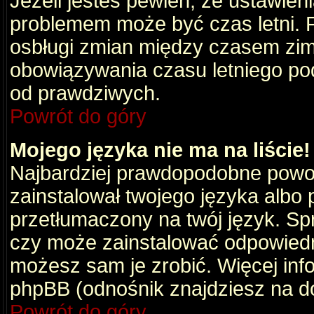
Jeżeli jesteś pewien, że ustawien
problemem może być czas letni. 
osbługi zmian między czasem zim
obowiązywania czasu letniego po
od prawdziwych.
Powrót do góry
Mojego języka nie ma na liście!
Najbardziej prawdopodobne powod
zainstalował twojego języka albo 
przetłumaczony na twój język. Spr
czy może zainstalować odpowiedni 
możesz sam je zrobić. Więcej info
phpBB (odnośnik znajdziesz na do
Powrót do góry