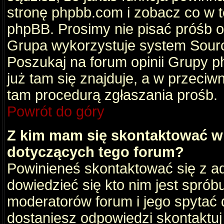
stronę phpbb.com i zobacz co w 
phpBB. Prosimy nie pisać próśb 
Grupa wykorzystuje system Sourc
Poszukaj na forum opinii Grupy ph
już tam się znajduje, a w przec
tam procedurą zgłaszania prośb.
Powrót do góry
Z kim mam się skontaktować w
dotyczących tego forum?
Powinieneś skontaktować się z ad
dowiedzieć się kto nim jest sprób
moderatorów forum i jego spytać d
dostaniesz odpowiedzi skontaktuj