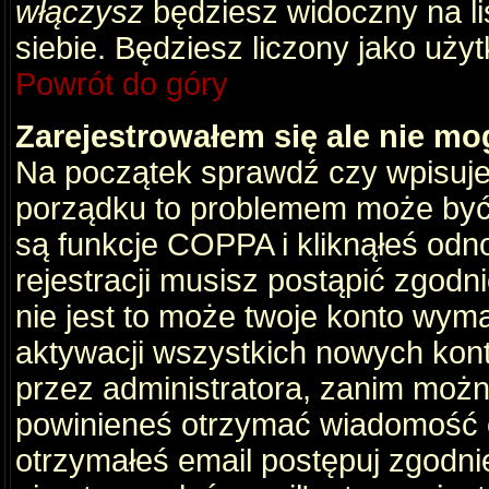
włączysz
będziesz widoczny na liś
siebie. Będziesz liczony jako użyt
Powrót do góry
Zarejestrowałem się ale nie mo
Na początek sprawdź czy wpisujes
porządku to problemem może być 
są funkcje COPPA i kliknąłeś odn
rejestracji musisz postąpić zgodni
nie jest to może twoje konto wym
aktywacji wszystkich nowych kon
przez administratora, zanim można
powinieneś otrzymać wiadomość c
otrzymałeś email postępuj zgodnie