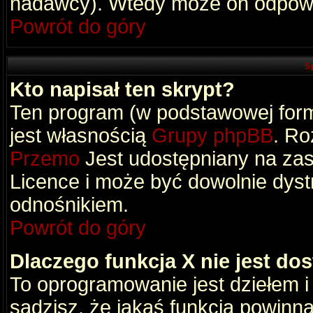
nadawcy). Wtedy może on odpowi
Powrót do góry
S
Kto napisał ten skrypt?
Ten program (w podstawowej formi
jest własnością
Grupy phpBB
. Ro
Przemo
Jest udostępniany na zas
Licence i może być dowolnie dys
odnośnikiem.
Powrót do góry
Dlaczego funkcja X nie jest do
To oprogramowanie jest dziełem i
sądzisz, że jakaś funkcja powinn