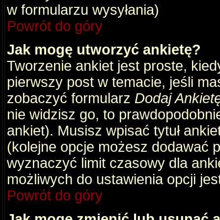
w formularzu wysyłania)
Powrót do góry
Jak mogę utworzyć ankietę?
Tworzenie ankiet jest proste, kie
pierwszy post w temacie, jeśli m
zobaczyć formularz
Dodaj Ankiet
nie widzisz go, to prawdopodobni
ankiet). Musisz wpisać tytuł ankie
(kolejne opcje możesz dodawać 
wyznaczyć limit czasowy dla ankie
możliwych do ustawienia opcji jes
Powrót do góry
Jak mogę zmienić lub usunąć a