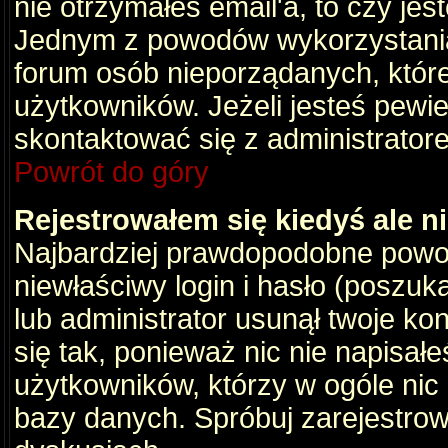
nie otrzymałeś email'a, to czy je
Jednym z powodów wykorzystania 
forum osób nieporządanych, któr
użytkowników. Jeżeli jesteś pewi
skontaktować się z administrator
Powrót do góry
Rejestrowałem się kiedyś ale n
Najbardziej prawdopodobne powod
niewłaściwy login i hasło (poszukaj
lub administrator usunął twoje ko
się tak, ponieważ nic nie napisał
użytkowników, którzy w ogóle nic 
bazy danych. Spróbuj zarejestro