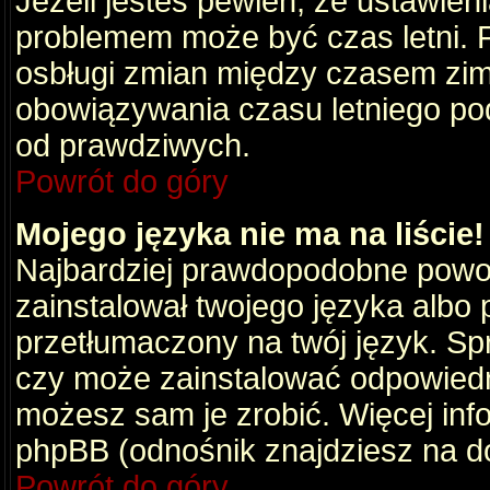
Jeżeli jesteś pewien, że ustawien
problemem może być czas letni. 
osbługi zmian między czasem zim
obowiązywania czasu letniego po
od prawdziwych.
Powrót do góry
Mojego języka nie ma na liście!
Najbardziej prawdopodobne powod
zainstalował twojego języka albo 
przetłumaczony na twój język. Spr
czy może zainstalować odpowiedni 
możesz sam je zrobić. Więcej info
phpBB (odnośnik znajdziesz na do
Powrót do góry