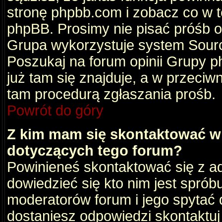
stronę phpbb.com i zobacz co w 
phpBB. Prosimy nie pisać próśb 
Grupa wykorzystuje system Sourc
Poszukaj na forum opinii Grupy ph
już tam się znajduje, a w przec
tam procedurą zgłaszania prośb.
Powrót do góry
Z kim mam się skontaktować w
dotyczących tego forum?
Powinieneś skontaktować się z ad
dowiedzieć się kto nim jest sprób
moderatorów forum i jego spytać d
dostaniesz odpowiedzi skontaktuj