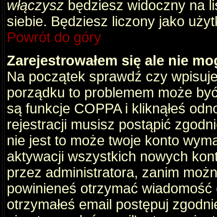
włączysz
będziesz widoczny na liś
siebie. Będziesz liczony jako użyt
Powrót do góry
Zarejestrowałem się ale nie mo
Na początek sprawdź czy wpisujes
porządku to problemem może być 
są funkcje COPPA i kliknąłeś odn
rejestracji musisz postąpić zgodni
nie jest to może twoje konto wym
aktywacji wszystkich nowych kon
przez administratora, zanim można
powinieneś otrzymać wiadomość c
otrzymałeś email postępuj zgodnie