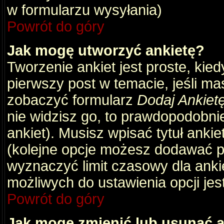
w formularzu wysyłania)
Powrót do góry
Jak mogę utworzyć ankietę?
Tworzenie ankiet jest proste, kie
pierwszy post w temacie, jeśli m
zobaczyć formularz
Dodaj Ankiet
nie widzisz go, to prawdopodobni
ankiet). Musisz wpisać tytuł ankie
(kolejne opcje możesz dodawać 
wyznaczyć limit czasowy dla ankie
możliwych do ustawienia opcji jes
Powrót do góry
Jak mogę zmienić lub usunąć a