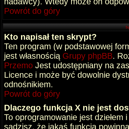
nadawcy). Wtedy może on odpowi
Powrót do góry
S
Kto napisał ten skrypt?
Ten program (w podstawowej formi
jest własnością
Grupy phpBB
. Ro
Przemo
Jest udostępniany na zas
Licence i może być dowolnie dys
odnośnikiem.
Powrót do góry
Dlaczego funkcja X nie jest do
To oprogramowanie jest dziełem i
sądzisz, że jakaś funkcja powinn