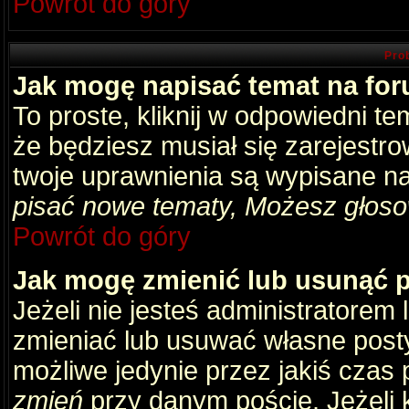
Powrót do góry
Pro
Jak mogę napisać temat na fo
To proste, kliknij w odpowiedni t
że będziesz musiał się zarejestr
twoje uprawnienia są wypisane na 
pisać nowe tematy, Możesz głosow
Powrót do góry
Jak mogę zmienić lub usunąć 
Jeżeli nie jesteś administratore
zmieniać lub usuwać własne posty
możliwe jedynie przez jakiś czas p
zmień
przy danym poście. Jeżeli k