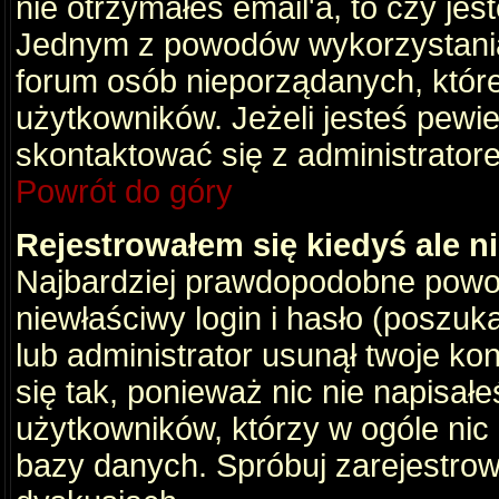
nie otrzymałeś email'a, to czy je
Jednym z powodów wykorzystania 
forum osób nieporządanych, któr
użytkowników. Jeżeli jesteś pewi
skontaktować się z administrator
Powrót do góry
Rejestrowałem się kiedyś ale n
Najbardziej prawdopodobne powod
niewłaściwy login i hasło (poszukaj
lub administrator usunął twoje ko
się tak, ponieważ nic nie napisał
użytkowników, którzy w ogóle nic 
bazy danych. Spróbuj zarejestro