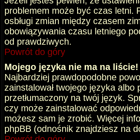
Jeżeli jesteś pewien, że ustawien
problemem może być czas letni. 
osbługi zmian między czasem zim
obowiązywania czasu letniego po
od prawdziwych.
Powrót do góry
Mojego języka nie ma na liście!
Najbardziej prawdopodobne powod
zainstalował twojego języka albo 
przetłumaczony na twój język. Spr
czy może zainstalować odpowiedni 
możesz sam je zrobić. Więcej info
phpBB (odnośnik znajdziesz na do
Powrót do góry