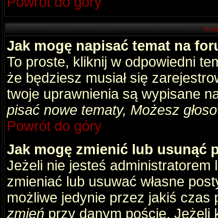
Powrót do góry
Pro
Jak mogę napisać temat na fo
To proste, kliknij w odpowiedni t
że będziesz musiał się zarejestr
twoje uprawnienia są wypisane na 
pisać nowe tematy, Możesz głosow
Powrót do góry
Jak mogę zmienić lub usunąć 
Jeżeli nie jesteś administratore
zmieniać lub usuwać własne posty
możliwe jedynie przez jakiś czas p
zmień
przy danym poście. Jeżeli k