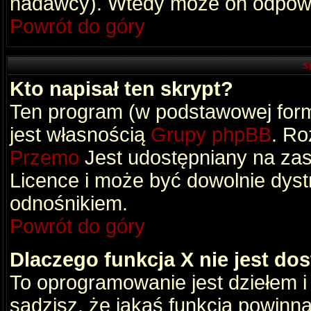
nadawcy). Wtedy może on odpowi
Powrót do góry
S
Kto napisał ten skrypt?
Ten program (w podstawowej formi
jest własnością
Grupy phpBB
. Ro
Przemo
Jest udostępniany na zas
Licence i może być dowolnie dys
odnośnikiem.
Powrót do góry
Dlaczego funkcja X nie jest do
To oprogramowanie jest dziełem i
sądzisz, że jakaś funkcja powinn