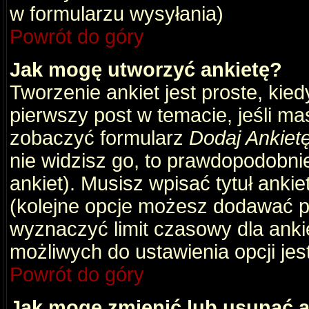
w formularzu wysyłania)
Powrót do góry
Jak mogę utworzyć ankietę?
Tworzenie ankiet jest proste, kie
pierwszy post w temacie, jeśli m
zobaczyć formularz
Dodaj Ankiet
nie widzisz go, to prawdopodobni
ankiet). Musisz wpisać tytuł ankie
(kolejne opcje możesz dodawać 
wyznaczyć limit czasowy dla ankie
możliwych do ustawienia opcji jes
Powrót do góry
Jak mogę zmienić lub usunąć a