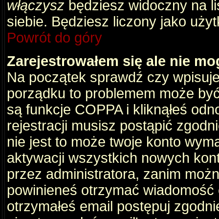
włączysz
będziesz widoczny na liś
siebie. Będziesz liczony jako użyt
Powrót do góry
Zarejestrowałem się ale nie mo
Na początek sprawdź czy wpisujes
porządku to problemem może być 
są funkcje COPPA i kliknąłeś odn
rejestracji musisz postąpić zgodni
nie jest to może twoje konto wym
aktywacji wszystkich nowych kon
przez administratora, zanim można
powinieneś otrzymać wiadomość c
otrzymałeś email postępuj zgodnie