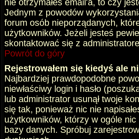
nie otrzymałeś email'a, to czy je
Jednym z powodów wykorzystania 
forum osób nieporządanych, któr
użytkowników. Jeżeli jesteś pewi
skontaktować się z administrator
Powrót do góry
Rejestrowałem się kiedyś ale n
Najbardziej prawdopodobne powod
niewłaściwy login i hasło (poszukaj
lub administrator usunął twoje ko
się tak, ponieważ nic nie napisał
użytkowników, którzy w ogóle nic 
bazy danych. Spróbuj zarejestro