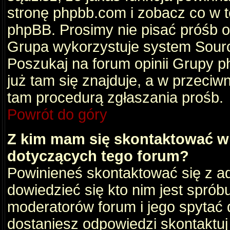
stronę phpbb.com i zobacz co w 
phpBB. Prosimy nie pisać próśb 
Grupa wykorzystuje system Sourc
Poszukaj na forum opinii Grupy ph
już tam się znajduje, a w przec
tam procedurą zgłaszania prośb.
Powrót do góry
Z kim mam się skontaktować w
dotyczących tego forum?
Powinieneś skontaktować się z ad
dowiedzieć się kto nim jest sprób
moderatorów forum i jego spytać d
dostaniesz odpowiedzi skontaktuj