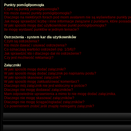
Punkty pomógł/pomogła
Czym są punkty pomógł/pomogła?
Kto może dawać punkty pomógł/pomogła?
Dlaczego na niektórych forach pod moim avatarem nie są wyświetlane punkty
Jak mogę sprawdzić liczbę i inne informacje związane z punktami, które posiada
W jaki sposób mogę dać użytkownikowi punkt pomógł/pomogła?
Ile mogę wystawić punktów w jednym temacie?
Ostrzeżenia - system kar dla użytkowników
Czym są ostrzeżenia?
Kto może dawać i usuwać ostrzeżenia?
Co oznaczają wartości ostrzeżeń (np. 1/3/6)?
Jak sprawdzić kto i dlaczego dał mi ostrzeżenie?
Czy jest możliwość reklamacji?
Załączniki
W jaki sposób mogę dodać załączniki?
W jaki sposób mogę dodać załącznik po napisaniu postu?
W jaki sposób skasować załącznik?
W jaki sposób mogę zaktualizować komentarz?
Dlaczego mój załącznik nie jest widoczny w poście?
Dlaczego nie mogę dodawać załączników?
Mam odpowiednie uprawnienia a mimo to nie mogę dodać załącznika.
Dlaczego nie mogę skasować załączników?
Dlaczego nie mogę ściągać/ogladać załączników?
Co powinienem zrobić jeśli znajdę nielegalny załącznik?