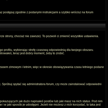
raz postępuj zgodnie z podanymi instrukcjami a szybko wrócisz na forum
rze strony, chociaż nie zawsze). To pozwoli ci zmienić wszystkie ustawienia.
ego profilu, wybierając strefę czasową odpowiednią dla twojego obszaru.
rowałeś, teraz jest dobry moment, żeby to zrobić.
 czasem zimowym i letnim, więc w okresie obowiązywania czasu letniego podane
. Spróbuj spytać się administratora forum, czy może zainstalować odpowiedni
okazujących jak dużo napisałeś postów lub jaki masz na nich status. Pod nim
 w jaki sposób je udostępni. Jeżeli nie możesz z nich korzystać, to taka jest