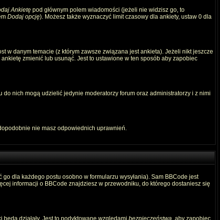
daj Ankietę
pod głównym polem wiadomości (jeżeli nie widzisz go, to
iem
Dodaj opcję
). Możesz także wyznaczyć limit czasowy dla ankiety, ustaw 0 dla
t w danym temacie (z którym zawsze związana jest ankieta). Jeżeli nikt jeszcze
ą ankietę zmienić lub usunąć. Jest to ustawione w ten sposób aby zapobiec
 do nich mogą udzielić jedynie moderatorzy forum oraz administratorzy i z nimi
awdopodobnie nie masz odpowiednich uprawnień.
ć go dla każdego postu osobno w formularzu wysyłania). Sam BBCode jest
Więcej informacji o BBCode znajdziesz w przewodniku, do którego dostaniesz się
ki będą działały. Jest to podyktowane względami
bezpieczeństwa
, aby zapobiec