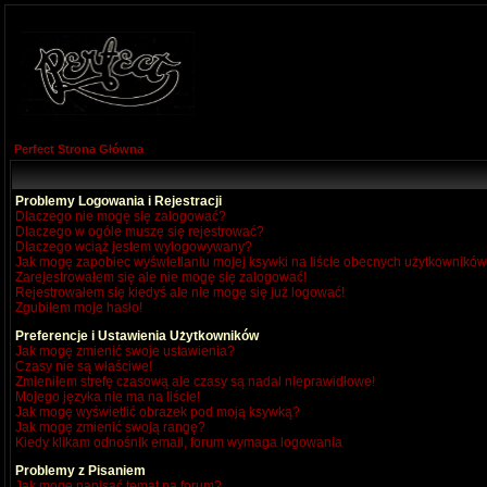
Perfect Strona Główna
Problemy Logowania i Rejestracji
Dlaczego nie mogę się zalogować?
Dlaczego w ogóle muszę się rejestrować?
Dlaczego wciąż jestem wylogowywany?
Jak mogę zapobiec wyświetlaniu mojej ksywki na liście obecnych użytkownikó
Zarejestrowałem się ale nie mogę się zalogować!
Rejestrowałem się kiedyś ale nie mogę się już logować!
Zgubiłem moje hasło!
Preferencje i Ustawienia Użytkowników
Jak mogę zmienić swoje ustawienia?
Czasy nie są właściwe!
Zmieniłem strefę czasową ale czasy są nadal nieprawidłowe!
Mojego języka nie ma na liście!
Jak mogę wyświetlić obrazek pod moją ksywką?
Jak mogę zmienić swoją rangę?
Kiedy klikam odnośnik email, forum wymaga logowania
Problemy z Pisaniem
Jak mogę napisać temat na forum?