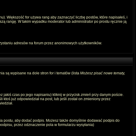
u). Większość for używa rang aby zaznaczyć liczbę postów, które napisałeś, i
szą rangę. W takim wypadku moderator lub administrator po prostu ręcznie ją
rzystaniu adresów na forum przez anonimowych użytkowników.
ia są wypisane na dole stron for i tematów (lista
Możesz pisać nowe tematy,
 jakiś czas po jego napisaniu) kliknij w przycisk
zmień
przy danym poście.
i ktoś już odpowiedział na post, lub jeśli został on zmieniony przez
iedział.
ia postu, aby dodać podpis. Możesz także domyślnie dodawać podpis do
odpisu, przez odznaczenie pola w formularzu wysyłania)