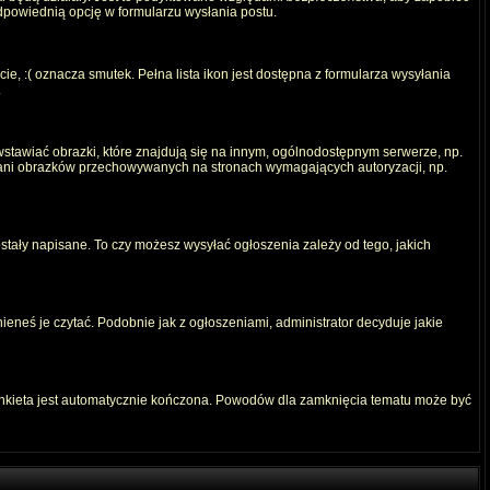
odpowiednią opcję w formularzu wysłania postu.
e, :( oznacza smutek. Pełna lista ikon jest dostępna z formularza wysyłania
.
stawiać obrazki, które znajdują się na innym, ogólnodostępnym serwerze, np.
) ani obrazków przechowywanych na stronach wymagających autoryzacji, np.
ostały napisane. To czy możesz wysyłać ogłoszenia zależy od tego, jakich
ieneś je czytać. Podobnie jak z ogłoszeniami, administrator decyduje jakie
ankieta jest automatycznie kończona. Powodów dla zamknięcia tematu może być