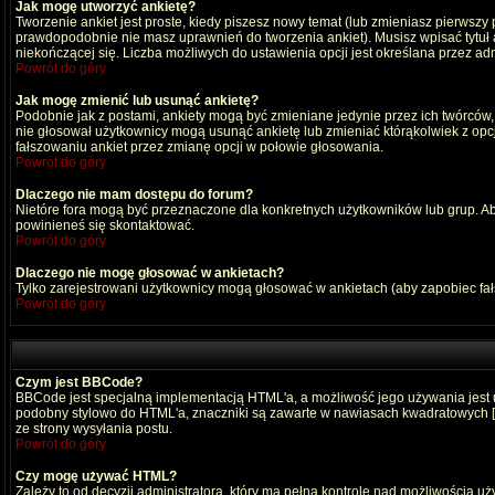
Jak mogę utworzyć ankietę?
Tworzenie ankiet jest proste, kiedy piszesz nowy temat (lub zmieniasz pierwszy
prawdopodobnie nie masz uprawnień do tworzenia ankiet). Musisz wpisać tytuł
niekończącej się. Liczba możliwych do ustawienia opcji jest określana przez adm
Powrót do góry
Jak mogę zmienić lub usunąć ankietę?
Podobnie jak z postami, ankiety mogą być zmieniane jedynie przez ich twórców,
nie głosował użytkownicy mogą usunąć ankietę lub zmieniać którąkolwiek z opcji
fałszowaniu ankiet przez zmianę opcji w połowie głosowania.
Powrót do góry
Dlaczego nie mam dostępu do forum?
Nietóre fora mogą być przeznaczone dla konkretnych użytkowników lub grup. Aby 
powinieneś się skontaktować.
Powrót do góry
Dlaczego nie mogę głosować w ankietach?
Tylko zarejestrowani użytkownicy mogą głosować w ankietach (aby zapobiec fa
Powrót do góry
Czym jest BBCode?
BBCode jest specjalną implementacją HTML'a, a możliwość jego używania jest
podobny stylowo do HTML'a, znaczniki są zawarte w nawiasach kwadratowych [ i ]
ze strony wysyłania postu.
Powrót do góry
Czy mogę używać HTML?
Zależy to od decyzji administratora, który ma pełną kontrolę nad możliwością 