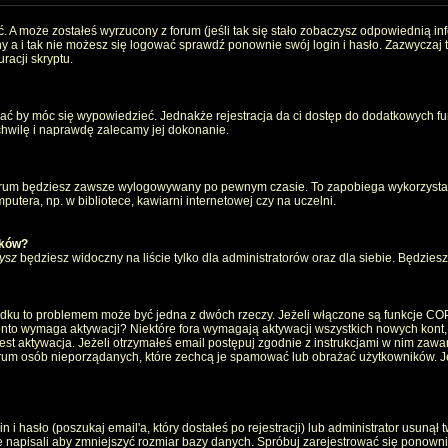
. A może zostałeś wyrzucony z forum (jeśli tak się stało zobaczysz odpowiednią i
 a i tak nie możesz się logować sprawdź ponownie swój login i hasło. Zazwyczaj to 
racji skryptu.
wać by móc się wypowiedzieć. Jednakże rejestracja da ci dostęp do dodatkowych fun
 chwilę i naprawdę zalecamy jej dokonanie.
rum będziesz zawsze wylogowywany po pewnym czasie. To zapobiega wykorzystan
utera, np. w bibliotece, kawiarni internetowej czy na uczelni.
ików?
ysz
będziesz widoczny na liście tylko dla administratorów oraz dla siebie. Będziesz 
ządku to problemem może być jedna z dwóch rzeczy. Jeżeli włączone są funkcje CO
e konto wymaga aktywacji? Niektóre fora wymagają aktywacji wszystkich nowych kont
 aktywacja. Jeżeli otrzymałeś email postępuj zgodnie z instrukcjami w nim zawarty
um osób nieporządanych, które zechcą je spamować lub obrażać użytkowników. Jeż
 hasło (poszukaj email'a, który dostałeś po rejestracji) lub administrator usunął 
e napisali aby zmniejszyć rozmiar bazy danych. Spróbuj zarejestrować się ponown