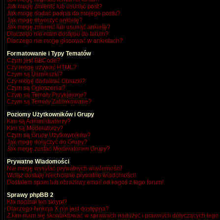
Jak mogę zmienić lub usunąć post?
Jak mogę dodać podpis do mojego postu?
Jak mogę utworzyć ankietę?
Jak mogę zmienić lub usunąć ankietę?
Dlaczego nie mam dostępu do forum?
Dlaczego nie mogę głosować w ankietach?
Formatowanie i Typy Tematów
Czym jest BBCode?
Czy mogę używać HTML?
Czym są Uśmieszki?
Czy mogę dodawać Obrazki?
Czym są Ogłoszenia?
Czym są Tematy Przyklejone?
Czym są Tematy Zablokowane?
Poziomy Użytkowników i Grupy
Kim są Administratorzy?
Kim są Moderatorzy?
Czym są Grupy Użytkowników?
Jak mogę dołączyć do Grupy?
Jak mogę zostać Moderatorem Grupy?
Prywatne Wiadomości
Nie mogę wysyłać prywatnych wiadomości!
Wciąż dostaję niechciane prywatne wiadomości!
Dostałem spam lub obraźliwy email od kogoś z tego forum!
Sprawy phpBB 2
Kto napisał ten skrypt?
Dlaczego funkcja X nie jest dostępna?
Z kim mam się skontaktować w sprawach nadużyć i prawnych dotyczących tego