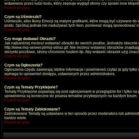
wstawianiu przez ludzi kodu, który zepsuje wygląd strony czy sprawi inne kłop
Powrót do góry
Czym są Uśmieszki?
Uśmieszki, albo Ikony Emocji są małymi grafikami, które mogą być używane do wy
postu. Spróbuj jednak nie nadużywać tych ikon, ponieważ mogą spowodować nie
Powrót do góry
Czy mogę dodawać Obrazki?
Jak najbardziej możesz wstawiać obrazki do swoich postów. Jednakże obecnie n
http://www.moj-serwer.pl/moj-obraz.gif. Nie możesz wstawiać obrazków znajdu
skrzynki pocztowe, strony chronione hasłem itp. Aby wstawić obrazek użyj znac
Powrót do góry
Czym są Ogłoszenia?
Ogłoszenia często zawierają istotne informacje i powinieneś czytać je gdy tylko
wymaga to uprawnień dostępu, ustawianych przez administratora.
Powrót do góry
Czym są Tematy Przyklejone?
Tematy Przyklejone pojawiają się pod ogłoszeniami w przeglądzie for i tylko na
uprawnienia są konieczne do pisania tematów przyklejonych na każdym forum.
Powrót do góry
Czym są Tematy Zablokowane?
Zablokowane Tematy są ustawiane w ten sposób przez moderatora lub administr
bardzo wiele.
Powrót do góry