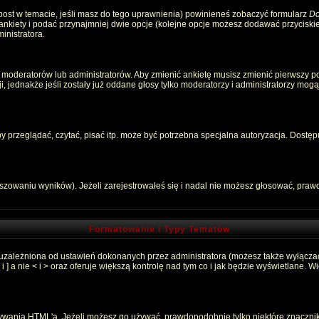
 post w temacie, jeśli masz do tego uprawnienia) powinieneś zobaczyć formularz
Do
 ankiety i podać przynajmniej dwie opcje (kolejne opcje możesz dodawać przycisk
inistratora.
 moderatorów lub administratorów. Aby zmienić ankietę musisz zmienić pierwszy pos
, jednakże jeśli zostały już oddane głosy tylko moderatorzy i administratorzy mog
przeglądać, czytać, pisać itp. może być potrzebna specjalna autoryzacja. Dostępu
łszowaniu wyników). Jeżeli zarejestrowałeś się i nadal nie możesz głosować, pr
Formatowanie i Typy Tematów
 uzależniona od ustawień dokonanych przez administratora (możesz także wyłącza
 a nie < i > oraz oferuje większą kontrolę nad tym co i jak będzie wyświetlane. 
używania HTML'a. Jeżeli możesz go używać, prawdopodobnie tylko niektóre znaczni