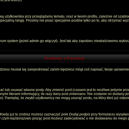
o jest dobry!)
 użytkownika przy przeglądaniu tematu, oraz w twoim profilu, zależnie od szablon
pecjalną rangę. Prosimy nie pisać specjalnie postów tylko po to, aby otrzymać wyż
rum system (jeżeli admin go włączył). Jest tak aby zapobiec niewłaściwemu wyko
Problemy z Pisaniem
ędziesz musiał się zarejestrować zanim będziesz mógł coś napisać; twoje uprawnien
ć lub usuwać własne posty. Aby zmienić post (czasem jest to możliwe jedynie przez
nymi literami informujący, ile razy dany post zmieniano. Nie zostanie on dodany jeśl
). Pamiętaj, że zwykli użytkownicy nie mogą usunąć postu, na który ktoś już odpow
 Kiedy już to zrobisz możesz zaznaczyć pole
Dodaj podpis
przy formularzu wysyłan
zy czym każdorazowo pisząc post możesz zadecydować o nie dodawaniu do niego p