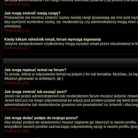
decyzja administratora i do niego możesz kierować pytania o jej powód (na pewn
Powrót do góry
Jak mogę zmienić swoją rangę?
Przeważnie nie możesz zmienić nazwy swojej rangi (pojawiają się one pod nazwą
aby wyróżnić konkretne osoby, np. moderatorzy czy administratorzy mogą mieć s
zmniejszy.
Powrót do góry
Kiedy klikam odnośnik email, forum wymaga logowania
Jedynie zarejestrowani użytkownicy mogą wysyłać email przez wbudowany w fo
Powrót do góry
Jak mogę napisać temat na forum?
To proste, kliknij w odpowiedni temat na jedym z for lub tematów. Możliwe, że b
Możesz głosować w ankietach, itp.
)
Powrót do góry
Jak mogę zmienić lub usunąć post?
Jeżeli nie jesteś administratorem lub moderatorem forum możesz jedynie zmienia
Jeżeli ktoś już na niego odpowiedział po edycji pod postem pojawi się tekst drob
administratorów lub moderatorów (powinni oni powiadomić co zmienili i dlaczego
Powrót do góry
Jak mogę dodać podpis do mojego postu?
Aby dodać podpis do wiadomości musisz najpierw go stworzyć w swoim profilu.
wszystkich swoich postów zaznaczając odpowiednią opcję w swoim profilu (pr
Powrót do góry