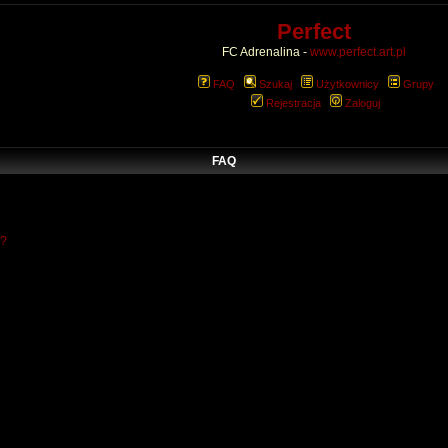
Perfect
FC Adrenalina -
www.perfect.art.pl
FAQ
Szukaj
Użytkownicy
Grupy
Rejestracja
Zaloguj
FAQ
w?