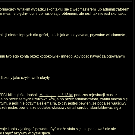
nformację)? W takim wypadku skontaktuj się z webmasterem lub administratorem
właśnie błędny login lub hasło są problemem, ale jeśli tak nie jest skontaktuj
kcji niedostępnych dla gości, takich jak własny avatar, prywatne wiadomości,
iu twojego konta przez kogokolwiek innego. Aby pozostawać zalogowanym
liczony jako użytkownik ukryty.
PPA i kliknąłeś odnośnik
Mam mniej niż 13 lat
podczas rejestracji musisz
, albo przez samych użytkowników, albo przez administratora, zanim można się
mi, a jeśli nie otrzymałeś email'a, to czy jesteś pewien, że podałeś właściwy
eli jesteś pewien, że podałeś właściwy email spróbuj skontaktować się z
twoje konto z jakiegoś powodu. Być może stało się tak, ponieważ nic nie
ie i bądź aktywny w dyskusjach.