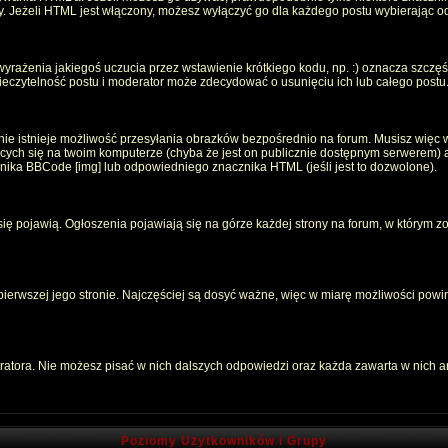
oty. Jeżeli HTML jest włączony, możesz wyłączyć go dla każdego postu wybierając 
rażenia jakiegoś uczucia przez wstawienie krótkiego kodu, np. :) oznacza szczęści
czytelność postu i moderator może zdecydować o usunięciu ich lub całego postu
ie istnieje możliwość przesyłania obrazków bezpośrednio na forum. Musisz więc w
jących się na twoim komputerze (chyba że jest on publicznie dostępnym serwerem
znika BBCode [img] lub odpowiedniego znacznika HTML (jeśli jest to dozwolone).
 się pojawią. Ogłoszenia pojawiają się na górze każdej strony na forum, w którym z
 pierwszej jego stronie. Najczęściej są dosyć ważne, więc w miarę możliwości powin
atora. Nie możesz pisać w nich dalszych odpowiedzi oraz każda zawarta w nich 
Poziomy Użytkowników i Grupy