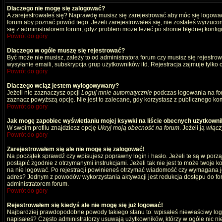
Dlaczego nie mogę się zalogować?
A zarejestrowałeś się? Naprawdę musisz się zarejestrować aby móc się logować
forum aby poznać powód tego. Jeżeli zarejestrowałeś się, nie zostałeś wyrzucony
się z administratorem forum, gdyż problem może leżeć po stronie błędnej konfigu
Powrót do góry
Dlaczego w ogóle muszę się rejestrować?
Być może nie musisz, zależy to od administratora forum czy musisz się rejestro
wysyłanie emaili, subskrypcja grup użytkowników itd. Rejestracja zajmuje tylko
Powrót do góry
Dlaczego wciąż jestem wylogowywany?
Jeżeli nie zaznaczysz opcji
Loguj mnie automatycznie
podczas logowania na fo
zaznacz powyższą opcję. Nie jest to zalecane, gdy korzystasz z publicznego komp
Powrót do góry
Jak mogę zapobiec wyświetlaniu mojej ksywki na liście obecnych użytkown
W swoim profilu znajdziesz opcję
Ukryj moją obecność na forum
. Jeżeli ją
włącz
Powrót do góry
Zarejestrowałem się ale nie mogę się zalogować!
Na początek sprawdź czy wpisujesz poprawny login i hasło. Jeżeli te są w por
postąpić zgodnie z otrzymanymi instrukcjami. Jeżeli tak nie jest to może twoj
na nie logować. Po rejestracji powinieneś otrzymać wiadomość czy wymagana jest
adres? Jednym z powodów wykorzystania aktywacji jest redukcja dostępu do for
administratorem forum.
Powrót do góry
Rejestrowałem się kiedyś ale nie mogę się już logować!
Najbardziej prawdopodobne powody takiego stanu to: wpisałeś niewłaściwy login i
napisałeś? Często administratorzy usuwają użytkowników, którzy w ogóle nic ni