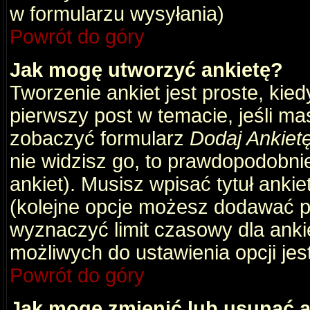
w formularzu wysyłania)
Powrót do góry
Jak mogę utworzyć ankietę?
Tworzenie ankiet jest proste, kie
pierwszy post w temacie, jeśli m
zobaczyć formularz
Dodaj Ankiet
nie widzisz go, to prawdopodobni
ankiet). Musisz wpisać tytuł ankie
(kolejne opcje możesz dodawać 
wyznaczyć limit czasowy dla ankie
możliwych do ustawienia opcji jes
Powrót do góry
Jak mogę zmienić lub usunąć a