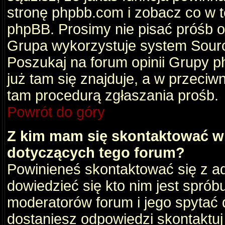
stronę phpbb.com i zobacz co w 
phpBB. Prosimy nie pisać próśb 
Grupa wykorzystuje system Sourc
Poszukaj na forum opinii Grupy ph
już tam się znajduje, a w przec
tam procedurą zgłaszania prośb.
Powrót do góry
Z kim mam się skontaktować w
dotyczących tego forum?
Powinieneś skontaktować się z ad
dowiedzieć się kto nim jest sprób
moderatorów forum i jego spytać d
dostaniesz odpowiedzi skontaktuj