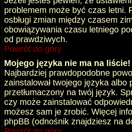
Jeżeli jesteś pewien, że ustawien
problemem może być czas letni. 
osbługi zmian między czasem zim
obowiązywania czasu letniego po
od prawdziwych.
Powrót do góry
Mojego języka nie ma na liście!
Najbardziej prawdopodobne powod
zainstalował twojego języka albo 
przetłumaczony na twój język. Spr
czy może zainstalować odpowiedni 
możesz sam je zrobić. Więcej info
phpBB (odnośnik znajdziesz na do
Powrót do góry