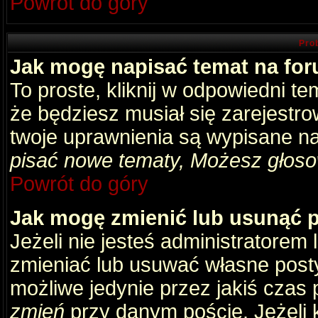
Powrót do góry
Pro
Jak mogę napisać temat na fo
To proste, kliknij w odpowiedni t
że będziesz musiał się zarejestr
twoje uprawnienia są wypisane na 
pisać nowe tematy, Możesz głosow
Powrót do góry
Jak mogę zmienić lub usunąć 
Jeżeli nie jesteś administratore
zmieniać lub usuwać własne posty
możliwe jedynie przez jakiś czas p
zmień
przy danym poście. Jeżeli k