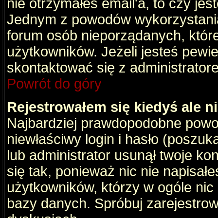
nie otrzymałeś email'a, to czy je
Jednym z powodów wykorzystania 
forum osób nieporządanych, któr
użytkowników. Jeżeli jesteś pewi
skontaktować się z administrator
Powrót do góry
Rejestrowałem się kiedyś ale n
Najbardziej prawdopodobne powod
niewłaściwy login i hasło (poszukaj
lub administrator usunął twoje ko
się tak, ponieważ nic nie napisał
użytkowników, którzy w ogóle nic 
bazy danych. Spróbuj zarejestro