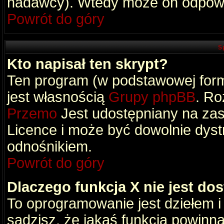
nadawcy). Wtedy może on odpowi
Powrót do góry
S
Kto napisał ten skrypt?
Ten program (w podstawowej formi
jest własnością
Grupy phpBB
. Ro
Przemo
Jest udostępniany na zas
Licence i może być dowolnie dys
odnośnikiem.
Powrót do góry
Dlaczego funkcja X nie jest do
To oprogramowanie jest dziełem i
sądzisz, że jakaś funkcja powinn