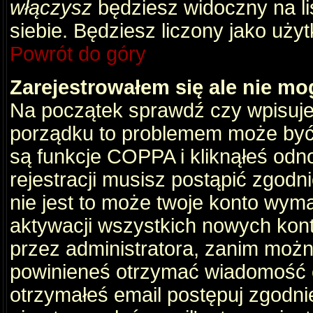
włączysz
będziesz widoczny na liś
siebie. Będziesz liczony jako użyt
Powrót do góry
Zarejestrowałem się ale nie mo
Na początek sprawdź czy wpisujes
porządku to problemem może być 
są funkcje COPPA i kliknąłeś odn
rejestracji musisz postąpić zgodni
nie jest to może twoje konto wym
aktywacji wszystkich nowych kon
przez administratora, zanim można
powinieneś otrzymać wiadomość c
otrzymałeś email postępuj zgodnie