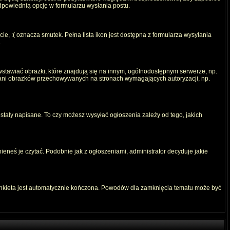
odpowiednią opcję w formularzu wysłania postu.
e, :( oznacza smutek. Pełna lista ikon jest dostępna z formularza wysyłania
.
stawiać obrazki, które znajdują się na innym, ogólnodostępnym serwerze, np.
) ani obrazków przechowywanych na stronach wymagających autoryzacji, np.
ostały napisane. To czy możesz wysyłać ogłoszenia zależy od tego, jakich
ieneś je czytać. Podobnie jak z ogłoszeniami, administrator decyduje jakie
ankieta jest automatycznie kończona. Powodów dla zamknięcia tematu może być