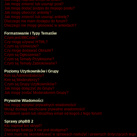
Jak mogę zmienić lub usunąć post?
Jak mogę dodać podpis do mojego postu?
Jak mogę utworzyć ankietę?
Jak mogę zmienić lub usunąć ankietę?
Dlaczego nie mam dostępu do forum?
Dlaczego nie mogę głosować w ankietach?
Formatowanie i Typy Tematów
Czym jest BBCode?
Czy mogę używać HTML?
Czym są Uśmieszki?
Czy mogę dodawać Obrazki?
Czym są Ogłoszenia?
Czym są Tematy Przyklejone?
Czym są Tematy Zablokowane?
Poziomy Użytkowników i Grupy
Kim są Administratorzy?
Kim są Moderatorzy?
Czym są Grupy Użytkowników?
Jak mogę dołączyć do Grupy?
Jak mogę zostać Moderatorem Grupy?
Prywatne Wiadomości
Nie mogę wysyłać prywatnych wiadomości!
Wciąż dostaję niechciane prywatne wiadomości!
Dostałem spam lub obraźliwy email od kogoś z tego forum!
Sprawy phpBB 2
Kto napisał ten skrypt?
Dlaczego funkcja X nie jest dostępna?
Z kim mam się skontaktować w sprawach nadużyć i prawnych dotyczących tego