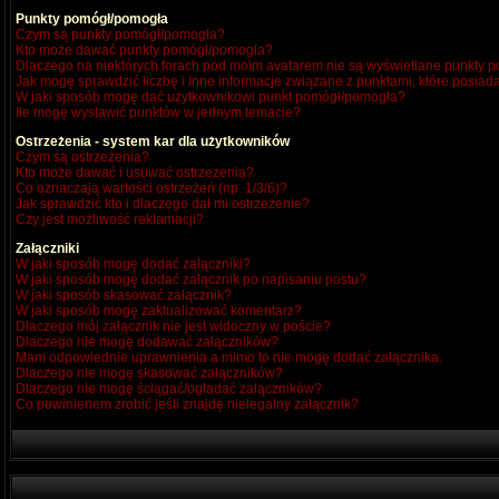
Punkty pomógł/pomogła
Czym są punkty pomógł/pomogła?
Kto może dawać punkty pomógł/pomogła?
Dlaczego na niektórych forach pod moim avatarem nie są wyświetlane punkty
Jak mogę sprawdzić liczbę i inne informacje związane z punktami, które posiada
W jaki sposób mogę dać użytkownikowi punkt pomógł/pomogła?
Ile mogę wystawić punktów w jednym temacie?
Ostrzeżenia - system kar dla użytkowników
Czym są ostrzeżenia?
Kto może dawać i usuwać ostrzeżenia?
Co oznaczają wartości ostrzeżeń (np. 1/3/6)?
Jak sprawdzić kto i dlaczego dał mi ostrzeżenie?
Czy jest możliwość reklamacji?
Załączniki
W jaki sposób mogę dodać załączniki?
W jaki sposób mogę dodać załącznik po napisaniu postu?
W jaki sposób skasować załącznik?
W jaki sposób mogę zaktualizować komentarz?
Dlaczego mój załącznik nie jest widoczny w poście?
Dlaczego nie mogę dodawać załączników?
Mam odpowiednie uprawnienia a mimo to nie mogę dodać załącznika.
Dlaczego nie mogę skasować załączników?
Dlaczego nie mogę ściągać/ogladać załączników?
Co powinienem zrobić jeśli znajdę nielegalny załącznik?