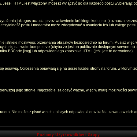
oty. Jeżeli HTML jest włączony, możesz wyłączyć go dla każdego postu wybierając 
rażenia jakiegoś uczucia przez wstawienie krótkiego kodu, np. :) oznacza szczęści
czytelność postu i moderator może zdecydować o usunięciu ich lub całego postu
ie istnieje możliwość przesyłania obrazków bezpośrednio na forum. Musisz więc w
jących się na twoim komputerze (chyba że jest on publicznie dostępnym serwerem
znika BBCode [img] lub odpowiedniego znacznika HTML (jeśli jest to dozwolone).
 się pojawią. Ogłoszenia pojawiają się na górze każdej strony na forum, w którym z
 pierwszej jego stronie. Najczęściej są dosyć ważne, więc w miarę możliwości powin
atora. Nie możesz pisać w nich dalszych odpowiedzi oraz każda zawarta w nich 
Poziomy Użytkowników i Grupy