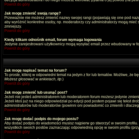
decyzja administratora i do niego możesz kierować pytania o jej powód (na pewn
Powrót do góry
Jak mogę zmienić swoją rangę?
Przeważnie nie możesz zmienić nazwy swojej rangi (pojawiają się one pod nazwą
aby wyróżnić konkretne osoby, np. moderatorzy czy administratorzy mogą mieć s
zmniejszy.
Powrót do góry
Kiedy klikam odnośnik email, forum wymaga logowania
Jedynie zarejestrowani użytkownicy mogą wysyłać email przez wbudowany w fo
Powrót do góry
Jak mogę napisać temat na forum?
To proste, kliknij w odpowiedni temat na jedym z for lub tematów. Możliwe, że b
Możesz głosować w ankietach, itp.
)
Powrót do góry
Jak mogę zmienić lub usunąć post?
Jeżeli nie jesteś administratorem lub moderatorem forum możesz jedynie zmienia
Jeżeli ktoś już na niego odpowiedział po edycji pod postem pojawi się tekst drob
administratorów lub moderatorów (powinni oni powiadomić co zmienili i dlaczego
Powrót do góry
Jak mogę dodać podpis do mojego postu?
Aby dodać podpis do wiadomości musisz najpierw go stworzyć w swoim profilu.
wszystkich swoich postów zaznaczając odpowiednią opcję w swoim profilu (pr
Powrót do góry