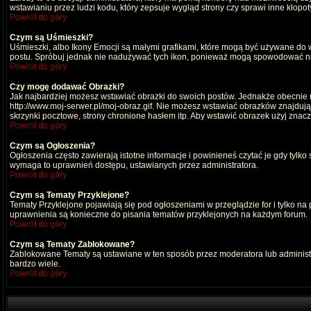
wstawianiu przez ludzi kodu, który zepsuje wygląd strony czy sprawi inne kłop
Powrót do góry
Czym są Uśmieszki?
Uśmieszki, albo Ikony Emocji są małymi grafikami, które mogą być używane do wy
postu. Spróbuj jednak nie nadużywać tych ikon, ponieważ mogą spowodować nie
Powrót do góry
Czy mogę dodawać Obrazki?
Jak najbardziej możesz wstawiać obrazki do swoich postów. Jednakże obecnie n
http://www.moj-serwer.pl/moj-obraz.gif. Nie możesz wstawiać obrazków znajdu
skrzynki pocztowe, strony chronione hasłem itp. Aby wstawić obrazek użyj znac
Powrót do góry
Czym są Ogłoszenia?
Ogłoszenia często zawierają istotne informacje i powinieneś czytać je gdy tylko
wymaga to uprawnień dostępu, ustawianych przez administratora.
Powrót do góry
Czym są Tematy Przyklejone?
Tematy Przyklejone pojawiają się pod ogłoszeniami w przeglądzie for i tylko na
uprawnienia są konieczne do pisania tematów przyklejonych na każdym forum.
Powrót do góry
Czym są Tematy Zablokowane?
Zablokowane Tematy są ustawiane w ten sposób przez moderatora lub administr
bardzo wiele.
Powrót do góry