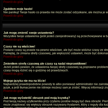
Powrót do góry
Zgubiłem moje hasło!
Nie panikuj! Twoje hasło co prawda nie może zostać odzyskane, ale można je wyc
Powrót do góry
Jak mogę zmienić swoje ustawienia?
Wszystkie twoje ustawienia (jeśli jesteś zarejestrowany) są przechowywane w ba
Powrót do góry
Czasy nie są właściwe!
Podane czasy są prawie na pewno właściwe, ale być może widzisz czasy ze strefy
Pamiętaj, że zmiana strefy czasowej, jak większość ustawień, może być dokonana
Powrót do góry
Zmieniłem strefę czasową ale czasy są nadal nieprawidłowe!
Jeżeli jesteś pewien, że ustawienia twojej strefy czasowej są poprawne probl
czasy mogą różnić się o godzinę od prawdziwych.
Powrót do góry
Mojego języka nie ma na liście!
Najbardziej prawdopodobne powody to albo ponieważ administrator nie zainstal
język, a jeśli tłumaczenie nie istnieje możesz sam je zrobić. Więcej informacji 
Powrót do góry
Jak mogę wyświetlić obrazek pod moją ksywką?
Pod twoją nazwą użytkownika przy czytaniu postów mogą być dwa obrazki. Pierw
może znajdować się większy obrazek nazywany Avatarem, który z reguły dla każdeg