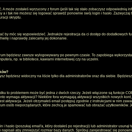
. A może zostałeś wyrzucony z forum (jeśli tak się stało zobaczysz odpowiednią i
 a i tak nie możesz się logować sprawdź ponownie swój login i hasło. Zazwyczaj to 
racji skryptu.
wać by móc się wypowiedzieć. Jednakże rejestracja da ci dostęp do dodatkowych fun
 chwilę i naprawdę zalecamy jej dokonanie.
rum będziesz zawsze wylogowywany po pewnym czasie. To zapobiega wykorzystan
utera, np. w bibliotece, kawiarni internetowej czy na uczelni.
ików?
ysz
będziesz widoczny na liście tylko dla administratorów oraz dla siebie. Będziesz 
ządku to problemem może być jedna z dwóch rzeczy. Jeżeli włączone są funkcje CO
e konto wymaga aktywacji? Niektóre fora wymagają aktywacji wszystkich nowych kont
 aktywacja. Jeżeli otrzymałeś email postępuj zgodnie z instrukcjami w nim zawarty
um osób nieporządanych, które zechcą je spamować lub obrażać użytkowników. Jeż
 hasło (poszukaj email'a, który dostałeś po rejestracji) lub administrator usunął 
e napisali aby zmniejszyć rozmiar bazy danych. Spróbuj zarejestrować się ponown