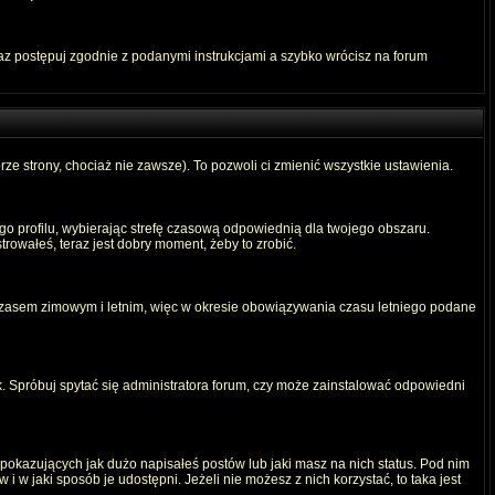
raz postępuj zgodnie z podanymi instrukcjami a szybko wrócisz na forum
rze strony, chociaż nie zawsze). To pozwoli ci zmienić wszystkie ustawienia.
ego profilu, wybierając strefę czasową odpowiednią dla twojego obszaru.
rowałeś, teraz jest dobry moment, żeby to zrobić.
 czasem zimowym i letnim, więc w okresie obowiązywania czasu letniego podane
. Spróbuj spytać się administratora forum, czy może zainstalować odpowiedni
okazujących jak dużo napisałeś postów lub jaki masz na nich status. Pod nim
 w jaki sposób je udostępni. Jeżeli nie możesz z nich korzystać, to taka jest