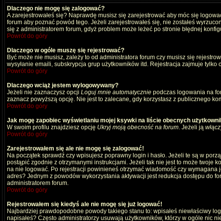
Dlaczego nie mogę się zalogować?
A zarejestrowałeś się? Naprawdę musisz się zarejestrować aby móc się logować
forum aby poznać powód tego. Jeżeli zarejestrowałeś się, nie zostałeś wyrzucony
się z administratorem forum, gdyż problem może leżeć po stronie błędnej konfigu
Powrót do góry
Dlaczego w ogóle muszę się rejestrować?
Być może nie musisz, zależy to od administratora forum czy musisz się rejestro
wysyłanie emaili, subskrypcja grup użytkowników itd. Rejestracja zajmuje tylko
Powrót do góry
Dlaczego wciąż jestem wylogowywany?
Jeżeli nie zaznaczysz opcji
Loguj mnie automatycznie
podczas logowania na fo
zaznacz powyższą opcję. Nie jest to zalecane, gdy korzystasz z publicznego komp
Powrót do góry
Jak mogę zapobiec wyświetlaniu mojej ksywki na liście obecnych użytkown
W swoim profilu znajdziesz opcję
Ukryj moją obecność na forum
. Jeżeli ją
włącz
Powrót do góry
Zarejestrowałem się ale nie mogę się zalogować!
Na początek sprawdź czy wpisujesz poprawny login i hasło. Jeżeli te są w por
postąpić zgodnie z otrzymanymi instrukcjami. Jeżeli tak nie jest to może twoj
na nie logować. Po rejestracji powinieneś otrzymać wiadomość czy wymagana jest
adres? Jednym z powodów wykorzystania aktywacji jest redukcja dostępu do for
administratorem forum.
Powrót do góry
Rejestrowałem się kiedyś ale nie mogę się już logować!
Najbardziej prawdopodobne powody takiego stanu to: wpisałeś niewłaściwy login i
napisałeś? Często administratorzy usuwają użytkowników, którzy w ogóle nic ni