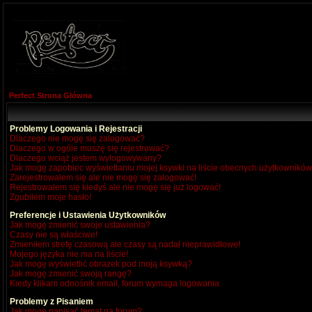
Perfect Strona Główna
Problemy Logowania i Rejestracji
Dlaczego nie mogę się zalogować?
Dlaczego w ogóle muszę się rejestrować?
Dlaczego wciąż jestem wylogowywany?
Jak mogę zapobiec wyświetlaniu mojej ksywki na liście obecnych użytkownikó
Zarejestrowałem się ale nie mogę się zalogować!
Rejestrowałem się kiedyś ale nie mogę się już logować!
Zgubiłem moje hasło!
Preferencje i Ustawienia Użytkowników
Jak mogę zmienić swoje ustawienia?
Czasy nie są właściwe!
Zmieniłem strefę czasową ale czasy są nadal nieprawidłowe!
Mojego języka nie ma na liście!
Jak mogę wyświetlić obrazek pod moją ksywką?
Jak mogę zmienić swoją rangę?
Kiedy klikam odnośnik email, forum wymaga logowania
Problemy z Pisaniem
Jak mogę napisać temat na forum?