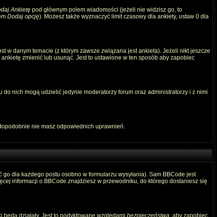
daj Ankietę
pod głównym polem wiadomości (jeżeli nie widzisz go, to
iem
Dodaj opcję
). Możesz także wyznaczyć limit czasowy dla ankiety, ustaw 0 dla
t w danym temacie (z którym zawsze związana jest ankieta). Jeżeli nikt jeszcze
ą ankietę zmienić lub usunąć. Jest to ustawione w ten sposób aby zapobiec
 do nich mogą udzielić jedynie moderatorzy forum oraz administratorzy i z nimi
awdopodobnie nie masz odpowiednich uprawnień.
ć go dla każdego postu osobno w formularzu wysyłania). Sam BBCode jest
Więcej informacji o BBCode znajdziesz w przewodniku, do którego dostaniesz się
ki będą działały. Jest to podyktowane względami
bezpieczeństwa
, aby zapobiec