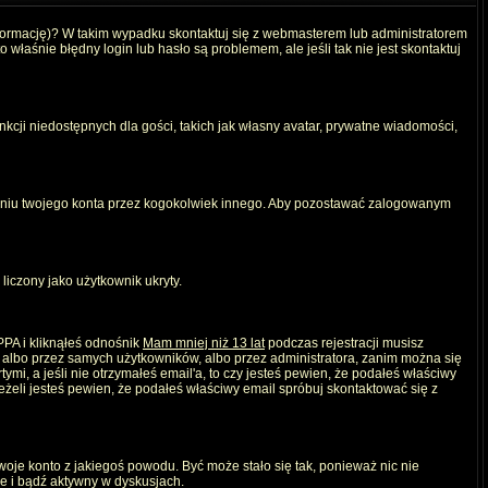
nformację)? W takim wypadku skontaktuj się z webmasterem lub administratorem
właśnie błędny login lub hasło są problemem, ale jeśli tak nie jest skontaktuj
kcji niedostępnych dla gości, takich jak własny avatar, prywatne wiadomości,
iu twojego konta przez kogokolwiek innego. Aby pozostawać zalogowanym
liczony jako użytkownik ukryty.
PPA i kliknąłeś odnośnik
Mam mniej niż 13 lat
podczas rejestracji musisz
, albo przez samych użytkowników, albo przez administratora, zanim można się
mi, a jeśli nie otrzymałeś email'a, to czy jesteś pewien, że podałeś właściwy
eli jesteś pewien, że podałeś właściwy email spróbuj skontaktować się z
twoje konto z jakiegoś powodu. Być może stało się tak, ponieważ nic nie
ie i bądź aktywny w dyskusjach.