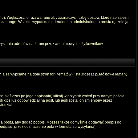
u). Większość for używa rang aby zaznaczyć liczbę postów, które napisałeś, i
szą rangę. W takim wypadku moderator lub administrator po prostu ręcznie ją
rzystaniu adresów na forum przez anonimowych użytkowników.
ia są wypisane na dole stron for i tematów (lista
Możesz pisać nowe tematy,
 jakiś czas po jego napisaniu) kliknij w przycisk
zmień
przy danym poście.
i ktoś już odpowiedział na post, lub jeśli został on zmieniony przez
iedział.
ia postu, aby dodać podpis. Możesz także domyślnie dodawać podpis do
odpisu, przez odznaczenie pola w formularzu wysyłania)