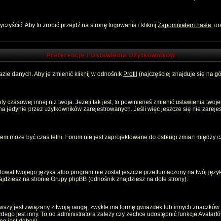
zyścić. Aby to zrobić przejdź na stronę logowania i kliknij
Zapomniałem hasła
, o
Preferencje i Ustawienia Użytkowników
zie danych. Aby je zmienić kliknij w odnośnik
Profil
(najczęściej znajduje się na gó
 czasowej innej niż twoja. Jeżeli tak jest, to powinieneś zmienić ustawienia twoj
 jedynie przez użytkowników zarejestrowanych. Jeśli więc jeszcze się nie zarejest
emem może być czas letni. Forum nie jest zaprojektowane do osbługi zmian między
ował twojego języka albo program nie został jeszcze przetłumaczony na twój język
znajdziesz na stronie Grupy phpBB (odnośnik znajdziesz na dole strony).
szy jest związany z twoją rangą, zwykle ma formę gwiazdek lub innych znaczków p
o jest inny. To od administratora zależy czy zechce udostępnić funkcje Avatartów i