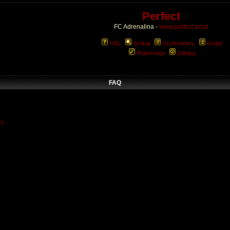
Perfect
FC Adrenalina -
www.perfect.art.pl
FAQ
Szukaj
Użytkownicy
Grupy
Rejestracja
Zaloguj
FAQ
w?