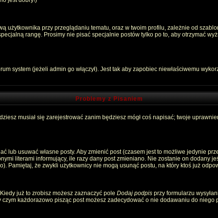
o jest dobry!)
 użytkownika przy przeglądaniu tematu, oraz w twoim profilu, zależnie od szablon
pecjalną rangę. Prosimy nie pisać specjalnie postów tylko po to, aby otrzymać wyż
rum system (jeżeli admin go włączył). Jest tak aby zapobiec niewłaściwemu wyko
Problemy z Pisaniem
ędziesz musiał się zarejestrować zanim będziesz mógł coś napisać; twoje uprawnien
ć lub usuwać własne posty. Aby zmienić post (czasem jest to możliwe jedynie przez
nymi literami informujący, ile razy dany post zmieniano. Nie zostanie on dodany jeśl
). Pamiętaj, że zwykli użytkownicy nie mogą usunąć postu, na który ktoś już odpow
 Kiedy już to zrobisz możesz zaznaczyć pole
Dodaj podpis
przy formularzu wysyłan
zy czym każdorazowo pisząc post możesz zadecydować o nie dodawaniu do niego p