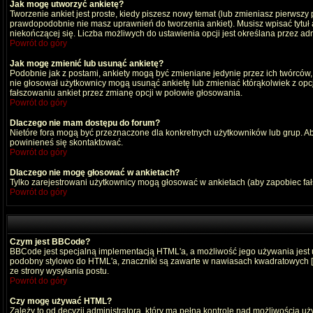
Jak mogę utworzyć ankietę?
Tworzenie ankiet jest proste, kiedy piszesz nowy temat (lub zmieniasz pierwszy
prawdopodobnie nie masz uprawnień do tworzenia ankiet). Musisz wpisać tytuł
niekończącej się. Liczba możliwych do ustawienia opcji jest określana przez adm
Powrót do góry
Jak mogę zmienić lub usunąć ankietę?
Podobnie jak z postami, ankiety mogą być zmieniane jedynie przez ich twórców,
nie głosował użytkownicy mogą usunąć ankietę lub zmieniać którąkolwiek z opcji
fałszowaniu ankiet przez zmianę opcji w połowie głosowania.
Powrót do góry
Dlaczego nie mam dostępu do forum?
Nietóre fora mogą być przeznaczone dla konkretnych użytkowników lub grup. Aby 
powinieneś się skontaktować.
Powrót do góry
Dlaczego nie mogę głosować w ankietach?
Tylko zarejestrowani użytkownicy mogą głosować w ankietach (aby zapobiec fa
Powrót do góry
Czym jest BBCode?
BBCode jest specjalną implementacją HTML'a, a możliwość jego używania jest
podobny stylowo do HTML'a, znaczniki są zawarte w nawiasach kwadratowych [ i ]
ze strony wysyłania postu.
Powrót do góry
Czy mogę używać HTML?
Zależy to od decyzji administratora, który ma pełną kontrolę nad możliwością 