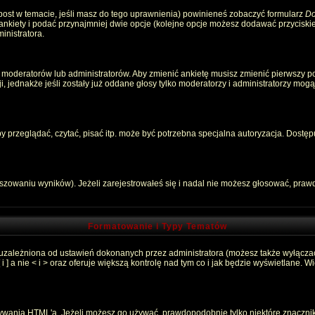
 post w temacie, jeśli masz do tego uprawnienia) powinieneś zobaczyć formularz
Do
 ankiety i podać przynajmniej dwie opcje (kolejne opcje możesz dodawać przycisk
inistratora.
 moderatorów lub administratorów. Aby zmienić ankietę musisz zmienić pierwszy pos
, jednakże jeśli zostały już oddane głosy tylko moderatorzy i administratorzy mog
przeglądać, czytać, pisać itp. może być potrzebna specjalna autoryzacja. Dostępu
łszowaniu wyników). Jeżeli zarejestrowałeś się i nadal nie możesz głosować, pr
Formatowanie i Typy Tematów
 uzależniona od ustawień dokonanych przez administratora (możesz także wyłącza
 a nie < i > oraz oferuje większą kontrolę nad tym co i jak będzie wyświetlane. 
używania HTML'a. Jeżeli możesz go używać, prawdopodobnie tylko niektóre znaczni