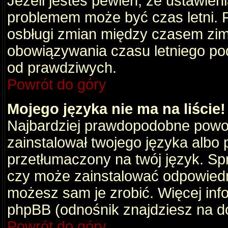
Jeżeli jesteś pewien, że ustawien
problemem może być czas letni. 
osbługi zmian między czasem zim
obowiązywania czasu letniego po
od prawdziwych.
Powrót do góry
Mojego języka nie ma na liście!
Najbardziej prawdopodobne powod
zainstalował twojego języka albo 
przetłumaczony na twój język. Spr
czy może zainstalować odpowiedni 
możesz sam je zrobić. Więcej info
phpBB (odnośnik znajdziesz na do
Powrót do góry