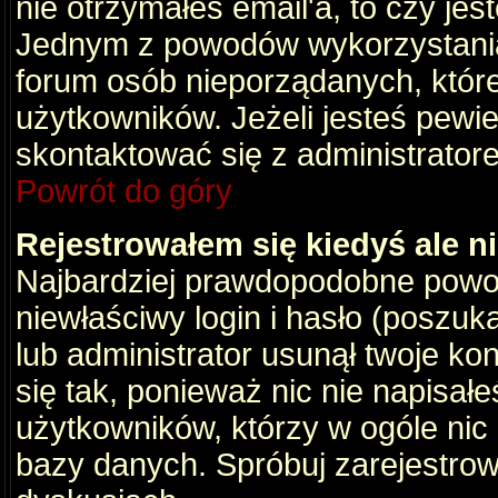
nie otrzymałeś email'a, to czy je
Jednym z powodów wykorzystania 
forum osób nieporządanych, któr
użytkowników. Jeżeli jesteś pewi
skontaktować się z administrator
Powrót do góry
Rejestrowałem się kiedyś ale n
Najbardziej prawdopodobne powod
niewłaściwy login i hasło (poszukaj
lub administrator usunął twoje ko
się tak, ponieważ nic nie napisał
użytkowników, którzy w ogóle nic 
bazy danych. Spróbuj zarejestro