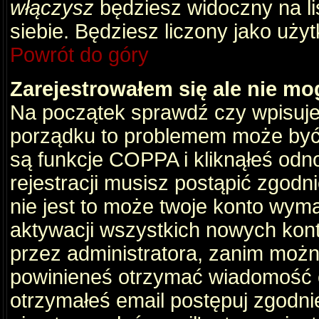
włączysz
będziesz widoczny na liś
siebie. Będziesz liczony jako użyt
Powrót do góry
Zarejestrowałem się ale nie mo
Na początek sprawdź czy wpisujes
porządku to problemem może być 
są funkcje COPPA i kliknąłeś odn
rejestracji musisz postąpić zgodni
nie jest to może twoje konto wym
aktywacji wszystkich nowych kon
przez administratora, zanim można
powinieneś otrzymać wiadomość c
otrzymałeś email postępuj zgodnie