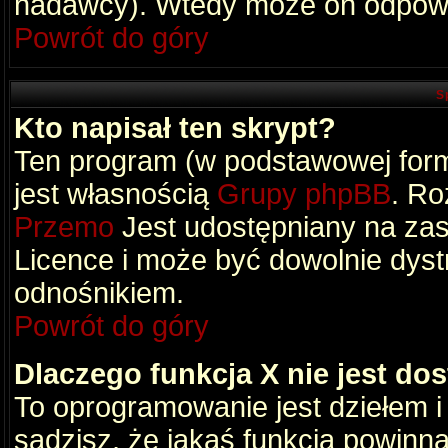
nadawcy). Wtedy może on odpowi
Powrót do góry
S
Kto napisał ten skrypt?
Ten program (w podstawowej formi
jest własnością
Grupy phpBB
. Ro
Przemo
Jest udostępniany na zas
Licence i może być dowolnie dys
odnośnikiem.
Powrót do góry
Dlaczego funkcja X nie jest do
To oprogramowanie jest dziełem i
sądzisz, że jakaś funkcja powinn