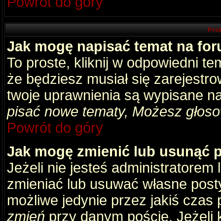
Powrót do góry
Pro
Jak mogę napisać temat na fo
To proste, kliknij w odpowiedni t
że będziesz musiał się zarejestr
twoje uprawnienia są wypisane na 
pisać nowe tematy, Możesz głosow
Powrót do góry
Jak mogę zmienić lub usunąć 
Jeżeli nie jesteś administratore
zmieniać lub usuwać własne posty
możliwe jedynie przez jakiś czas p
zmień
przy danym poście. Jeżeli k