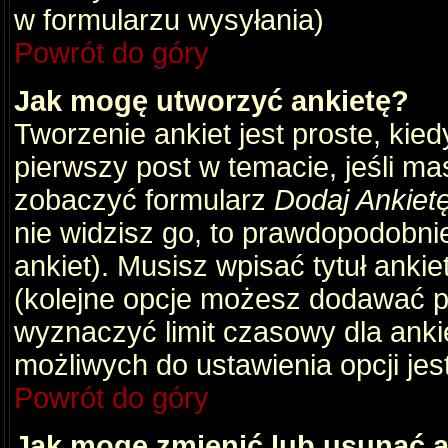
w formularzu wysyłania)
Powrót do góry
Jak mogę utworzyć ankietę?
Tworzenie ankiet jest proste, kie
pierwszy post w temacie, jeśli m
zobaczyć formularz
Dodaj Ankiet
nie widzisz go, to prawdopodobni
ankiet). Musisz wpisać tytuł ankie
(kolejne opcje możesz dodawać 
wyznaczyć limit czasowy dla ankie
możliwych do ustawienia opcji jes
Powrót do góry
Jak mogę zmienić lub usunąć a