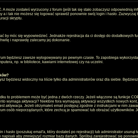
. A może zostałeś wyrzucony z forum (jeśli tak się stało zobaczysz odpowiednią i
 a i tak nie możesz się logować sprawdź ponownie swój login i hasło. Zazwyczaj to 
racji skryptu.
wać by móc się wypowiedzieć. Jednakże rejestracja da ci dostęp do dodatkowych fun
 chwilę i naprawdę zalecamy jej dokonanie.
rum będziesz zawsze wylogowywany po pewnym czasie. To zapobiega wykorzystan
utera, np. w bibliotece, kawiarni internetowej czy na uczelni.
ików?
ysz
będziesz widoczny na liście tylko dla administratorów oraz dla siebie. Będziesz 
ządku to problemem może być jedna z dwóch rzeczy. Jeżeli włączone są funkcje CO
e konto wymaga aktywacji? Niektóre fora wymagają aktywacji wszystkich nowych kont
 aktywacja. Jeżeli otrzymałeś email postępuj zgodnie z instrukcjami w nim zawarty
um osób nieporządanych, które zechcą je spamować lub obrażać użytkowników. Jeż
 hasło (poszukaj email'a, który dostałeś po rejestracji) lub administrator usunął 
e napisali aby zmniejszyć rozmiar bazy danych. Spróbuj zarejestrować się ponown