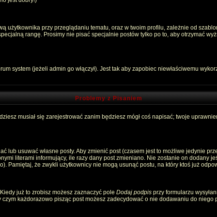
o jest dobry!)
 użytkownika przy przeglądaniu tematu, oraz w twoim profilu, zależnie od szablon
pecjalną rangę. Prosimy nie pisać specjalnie postów tylko po to, aby otrzymać wyż
rum system (jeżeli admin go włączył). Jest tak aby zapobiec niewłaściwemu wyko
Problemy z Pisaniem
ędziesz musiał się zarejestrować zanim będziesz mógł coś napisać; twoje uprawnien
ć lub usuwać własne posty. Aby zmienić post (czasem jest to możliwe jedynie przez
nymi literami informujący, ile razy dany post zmieniano. Nie zostanie on dodany jeśl
). Pamiętaj, że zwykli użytkownicy nie mogą usunąć postu, na który ktoś już odpow
 Kiedy już to zrobisz możesz zaznaczyć pole
Dodaj podpis
przy formularzu wysyłan
zy czym każdorazowo pisząc post możesz zadecydować o nie dodawaniu do niego p