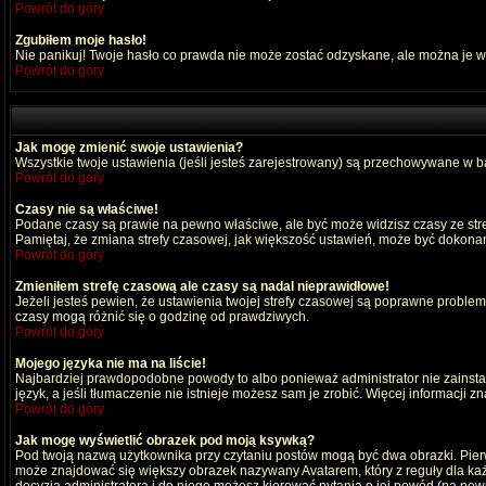
Powrót do góry
Zgubiłem moje hasło!
Nie panikuj! Twoje hasło co prawda nie może zostać odzyskane, ale można je wyc
Powrót do góry
Jak mogę zmienić swoje ustawienia?
Wszystkie twoje ustawienia (jeśli jesteś zarejestrowany) są przechowywane w ba
Powrót do góry
Czasy nie są właściwe!
Podane czasy są prawie na pewno właściwe, ale być może widzisz czasy ze strefy
Pamiętaj, że zmiana strefy czasowej, jak większość ustawień, może być dokonana
Powrót do góry
Zmieniłem strefę czasową ale czasy są nadal nieprawidłowe!
Jeżeli jesteś pewien, że ustawienia twojej strefy czasowej są poprawne probl
czasy mogą różnić się o godzinę od prawdziwych.
Powrót do góry
Mojego języka nie ma na liście!
Najbardziej prawdopodobne powody to albo ponieważ administrator nie zainstal
język, a jeśli tłumaczenie nie istnieje możesz sam je zrobić. Więcej informacji 
Powrót do góry
Jak mogę wyświetlić obrazek pod moją ksywką?
Pod twoją nazwą użytkownika przy czytaniu postów mogą być dwa obrazki. Pierw
może znajdować się większy obrazek nazywany Avatarem, który z reguły dla każdeg