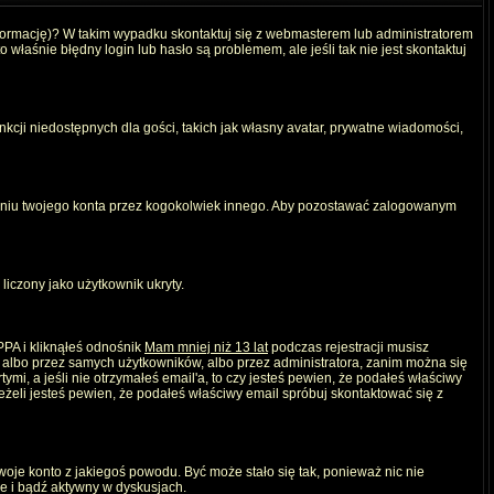
nformację)? W takim wypadku skontaktuj się z webmasterem lub administratorem
właśnie błędny login lub hasło są problemem, ale jeśli tak nie jest skontaktuj
kcji niedostępnych dla gości, takich jak własny avatar, prywatne wiadomości,
iu twojego konta przez kogokolwiek innego. Aby pozostawać zalogowanym
liczony jako użytkownik ukryty.
PPA i kliknąłeś odnośnik
Mam mniej niż 13 lat
podczas rejestracji musisz
, albo przez samych użytkowników, albo przez administratora, zanim można się
mi, a jeśli nie otrzymałeś email'a, to czy jesteś pewien, że podałeś właściwy
eli jesteś pewien, że podałeś właściwy email spróbuj skontaktować się z
twoje konto z jakiegoś powodu. Być może stało się tak, ponieważ nic nie
ie i bądź aktywny w dyskusjach.