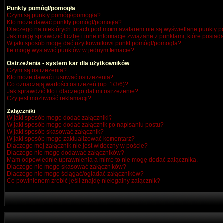
Punkty pomógł/pomogła
Czym są punkty pomógł/pomogła?
Kto może dawać punkty pomógł/pomogła?
Dlaczego na niektórych forach pod moim avatarem nie są wyświetlane punkty
Jak mogę sprawdzić liczbę i inne informacje związane z punktami, które posiada
W jaki sposób mogę dać użytkownikowi punkt pomógł/pomogła?
Ile mogę wystawić punktów w jednym temacie?
Ostrzeżenia - system kar dla użytkowników
Czym są ostrzeżenia?
Kto może dawać i usuwać ostrzeżenia?
Co oznaczają wartości ostrzeżeń (np. 1/3/6)?
Jak sprawdzić kto i dlaczego dał mi ostrzeżenie?
Czy jest możliwość reklamacji?
Załączniki
W jaki sposób mogę dodać załączniki?
W jaki sposób mogę dodać załącznik po napisaniu postu?
W jaki sposób skasować załącznik?
W jaki sposób mogę zaktualizować komentarz?
Dlaczego mój załącznik nie jest widoczny w poście?
Dlaczego nie mogę dodawać załączników?
Mam odpowiednie uprawnienia a mimo to nie mogę dodać załącznika.
Dlaczego nie mogę skasować załączników?
Dlaczego nie mogę ściągać/ogladać załączników?
Co powinienem zrobić jeśli znajdę nielegalny załącznik?