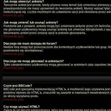
Jak mogę utworzyć ankietę?
Tworzenie ankiet jest proste, kiedy piszesz nowy temat (lub zmieniasz pierwszy
prawdopodobnie nie masz uprawnień do tworzenia ankiet). Musisz wpisać tytuł
niekończącej się. Liczba możliwych do ustawienia opcji jest określana przez adm
Powrót do góry
Jak mogę zmienić lub usunąć ankietę?
Podobnie jak z postami, ankiety mogą być zmieniane jedynie przez ich twórców,
nie głosował użytkownicy mogą usunąć ankietę lub zmieniać którąkolwiek z opcji
fałszowaniu ankiet przez zmianę opcji w połowie głosowania.
Powrót do góry
Dlaczego nie mam dostępu do forum?
Nietóre fora mogą być przeznaczone dla konkretnych użytkowników lub grup. Aby 
powinieneś się skontaktować.
Powrót do góry
Dlaczego nie mogę głosować w ankietach?
Tylko zarejestrowani użytkownicy mogą głosować w ankietach (aby zapobiec fa
Powrót do góry
Czym jest BBCode?
BBCode jest specjalną implementacją HTML'a, a możliwość jego używania jest
podobny stylowo do HTML'a, znaczniki są zawarte w nawiasach kwadratowych [ i ]
ze strony wysyłania postu.
Powrót do góry
Czy mogę używać HTML?
Zależy to od decyzji administratora, który ma pełną kontrolę nad możliwością 