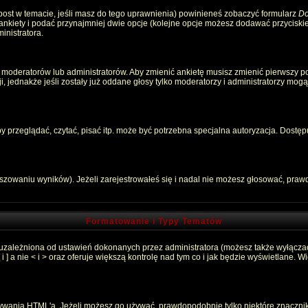
 post w temacie, jeśli masz do tego uprawnienia) powinieneś zobaczyć formularz
Do
 ankiety i podać przynajmniej dwie opcje (kolejne opcje możesz dodawać przycisk
inistratora.
 moderatorów lub administratorów. Aby zmienić ankietę musisz zmienić pierwszy pos
, jednakże jeśli zostały już oddane głosy tylko moderatorzy i administratorzy mog
przeglądać, czytać, pisać itp. może być potrzebna specjalna autoryzacja. Dostępu
łszowaniu wyników). Jeżeli zarejestrowałeś się i nadal nie możesz głosować, pr
Formatowanie i Typy Tematów
 uzależniona od ustawień dokonanych przez administratora (możesz także wyłącza
 a nie < i > oraz oferuje większą kontrolę nad tym co i jak będzie wyświetlane. 
używania HTML'a. Jeżeli możesz go używać, prawdopodobnie tylko niektóre znaczni