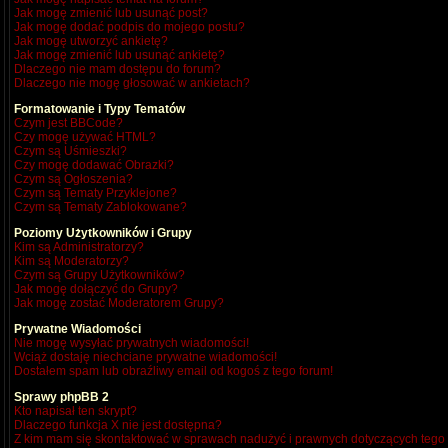
Jak mogę zmienić lub usunąć post?
Jak mogę dodać podpis do mojego postu?
Jak mogę utworzyć ankietę?
Jak mogę zmienić lub usunąć ankietę?
Dlaczego nie mam dostępu do forum?
Dlaczego nie mogę głosować w ankietach?
Formatowanie i Typy Tematów
Czym jest BBCode?
Czy mogę używać HTML?
Czym są Uśmieszki?
Czy mogę dodawać Obrazki?
Czym są Ogłoszenia?
Czym są Tematy Przyklejone?
Czym są Tematy Zablokowane?
Poziomy Użytkowników i Grupy
Kim są Administratorzy?
Kim są Moderatorzy?
Czym są Grupy Użytkowników?
Jak mogę dołączyć do Grupy?
Jak mogę zostać Moderatorem Grupy?
Prywatne Wiadomości
Nie mogę wysyłać prywatnych wiadomości!
Wciąż dostaję niechciane prywatne wiadomości!
Dostałem spam lub obraźliwy email od kogoś z tego forum!
Sprawy phpBB 2
Kto napisał ten skrypt?
Dlaczego funkcja X nie jest dostępna?
Z kim mam się skontaktować w sprawach nadużyć i prawnych dotyczących tego