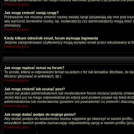
decyzja administratora i do niego możesz kierować pytania o jej powód (na pewn
Powrót do góry
Jak mogę zmienić swoją rangę?
Przeważnie nie możesz zmienić nazwy swojej rangi (pojawiają się one pod nazwą
aby wyróżnić konkretne osoby, np. moderatorzy czy administratorzy mogą mieć s
zmniejszy.
Powrót do góry
Kiedy klikam odnośnik email, forum wymaga logowania
Jedynie zarejestrowani użytkownicy mogą wysyłać email przez wbudowany w fo
Powrót do góry
Jak mogę napisać temat na forum?
To proste, kliknij w odpowiedni temat na jedym z for lub tematów. Możliwe, że b
Możesz głosować w ankietach, itp.
)
Powrót do góry
Jak mogę zmienić lub usunąć post?
Jeżeli nie jesteś administratorem lub moderatorem forum możesz jedynie zmienia
Jeżeli ktoś już na niego odpowiedział po edycji pod postem pojawi się tekst drob
administratorów lub moderatorów (powinni oni powiadomić co zmienili i dlaczego
Powrót do góry
Jak mogę dodać podpis do mojego postu?
Aby dodać podpis do wiadomości musisz najpierw go stworzyć w swoim profilu.
wszystkich swoich postów zaznaczając odpowiednią opcję w swoim profilu (pr
Powrót do góry