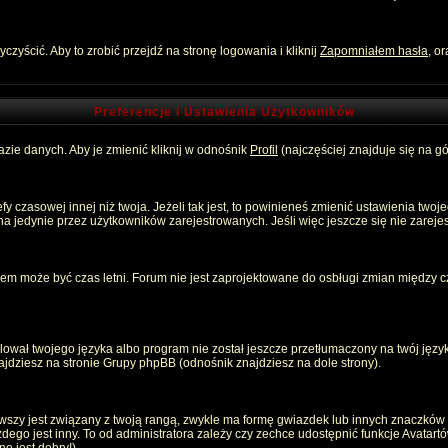
zyścić. Aby to zrobić przejdź na stronę logowania i kliknij
Zapomniałem hasła
, o
Preferencje i Ustawienia Użytkowników
zie danych. Aby je zmienić kliknij w odnośnik
Profil
(najczęściej znajduje się na gó
 czasowej innej niż twoja. Jeżeli tak jest, to powinieneś zmienić ustawienia twoj
 jedynie przez użytkowników zarejestrowanych. Jeśli więc jeszcze się nie zarejest
emem może być czas letni. Forum nie jest zaprojektowane do osbługi zmian między
ował twojego języka albo program nie został jeszcze przetłumaczony na twój język
znajdziesz na stronie Grupy phpBB (odnośnik znajdziesz na dole strony).
szy jest związany z twoją rangą, zwykle ma formę gwiazdek lub innych znaczków p
o jest inny. To od administratora zależy czy zechce udostępnić funkcje Avatartów i