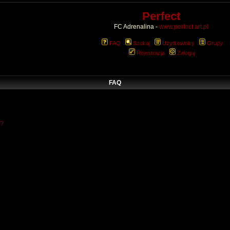
Perfect
FC Adrenalina -
www.perfect.art.pl
FAQ
Szukaj
Użytkownicy
Grupy
Rejestracja
Zaloguj
FAQ
w?