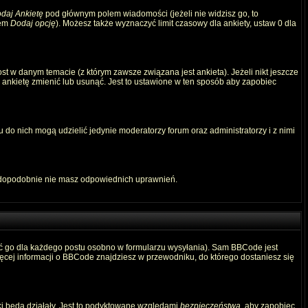
daj Ankietę
pod głównym polem wiadomości (jeżeli nie widzisz go, to
iem
Dodaj opcję
). Możesz także wyznaczyć limit czasowy dla ankiety, ustaw 0 dla
t w danym temacie (z którym zawsze związana jest ankieta). Jeżeli nikt jeszcze
ą ankietę zmienić lub usunąć. Jest to ustawione w ten sposób aby zapobiec
 do nich mogą udzielić jedynie moderatorzy forum oraz administratorzy i z nimi
awdopodobnie nie masz odpowiednich uprawnień.
ć go dla każdego postu osobno w formularzu wysyłania). Sam BBCode jest
Więcej informacji o BBCode znajdziesz w przewodniku, do którego dostaniesz się
ki będą działały. Jest to podyktowane względami
bezpieczeństwa
, aby zapobiec