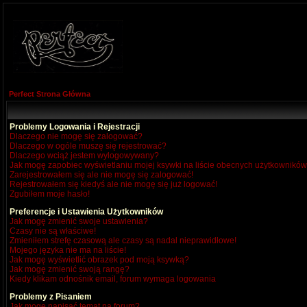
Perfect Strona Główna
Problemy Logowania i Rejestracji
Dlaczego nie mogę się zalogować?
Dlaczego w ogóle muszę się rejestrować?
Dlaczego wciąż jestem wylogowywany?
Jak mogę zapobiec wyświetlaniu mojej ksywki na liście obecnych użytkownikó
Zarejestrowałem się ale nie mogę się zalogować!
Rejestrowałem się kiedyś ale nie mogę się już logować!
Zgubiłem moje hasło!
Preferencje i Ustawienia Użytkowników
Jak mogę zmienić swoje ustawienia?
Czasy nie są właściwe!
Zmieniłem strefę czasową ale czasy są nadal nieprawidłowe!
Mojego języka nie ma na liście!
Jak mogę wyświetlić obrazek pod moją ksywką?
Jak mogę zmienić swoją rangę?
Kiedy klikam odnośnik email, forum wymaga logowania
Problemy z Pisaniem
Jak mogę napisać temat na forum?