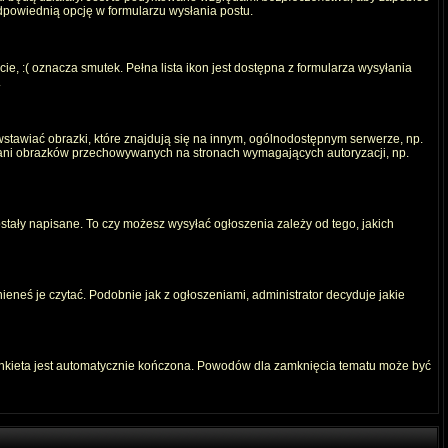
odpowiednią opcję w formularzu wysłania postu.
e, :( oznacza smutek. Pełna lista ikon jest dostępna z formularza wysyłania
.
stawiać obrazki, które znajdują się na innym, ogólnodostępnym serwerze, np.
) ani obrazków przechowywanych na stronach wymagających autoryzacji, np.
ostały napisane. To czy możesz wysyłać ogłoszenia zależy od tego, jakich
ieneś je czytać. Podobnie jak z ogłoszeniami, administrator decyduje jakie
ankieta jest automatycznie kończona. Powodów dla zamknięcia tematu może być