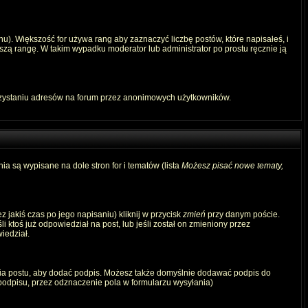
u). Większość for używa rang aby zaznaczyć liczbę postów, które napisałeś, i
szą rangę. W takim wypadku moderator lub administrator po prostu ręcznie ją
rzystaniu adresów na forum przez anonimowych użytkowników.
ia są wypisane na dole stron for i tematów (lista
Możesz pisać nowe tematy,
 jakiś czas po jego napisaniu) kliknij w przycisk
zmień
przy danym poście.
i ktoś już odpowiedział na post, lub jeśli został on zmieniony przez
iedział.
ia postu, aby dodać podpis. Możesz także domyślnie dodawać podpis do
odpisu, przez odznaczenie pola w formularzu wysyłania)