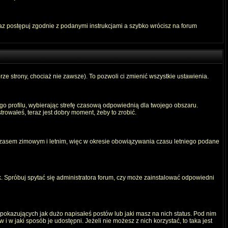
raz postępuj zgodnie z podanymi instrukcjami a szybko wrócisz na forum
rze strony, chociaż nie zawsze). To pozwoli ci zmienić wszystkie ustawienia.
ego profilu, wybierając strefę czasową odpowiednią dla twojego obszaru.
rowałeś, teraz jest dobry moment, żeby to zrobić.
 czasem zimowym i letnim, więc w okresie obowiązywania czasu letniego podane
. Spróbuj spytać się administratora forum, czy może zainstalować odpowiedni
okazujących jak dużo napisałeś postów lub jaki masz na nich status. Pod nim
 w jaki sposób je udostępni. Jeżeli nie możesz z nich korzystać, to taka jest