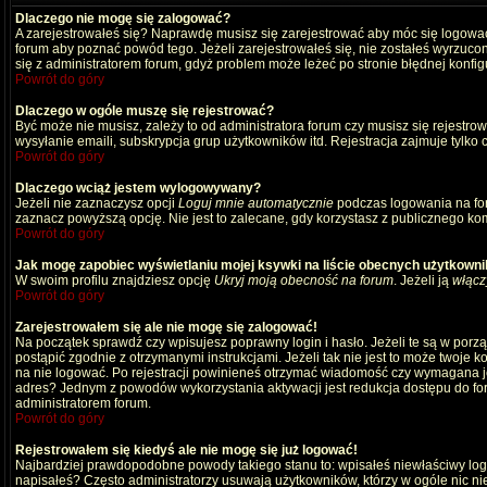
Dlaczego nie mogę się zalogować?
A zarejestrowałeś się? Naprawdę musisz się zarejestrować aby móc się logować
forum aby poznać powód tego. Jeżeli zarejestrowałeś się, nie zostałeś wyrzucony
się z administratorem forum, gdyż problem może leżeć po stronie błędnej konfigu
Powrót do góry
Dlaczego w ogóle muszę się rejestrować?
Być może nie musisz, zależy to od administratora forum czy musisz się rejestro
wysyłanie emaili, subskrypcja grup użytkowników itd. Rejestracja zajmuje tylko
Powrót do góry
Dlaczego wciąż jestem wylogowywany?
Jeżeli nie zaznaczysz opcji
Loguj mnie automatycznie
podczas logowania na fo
zaznacz powyższą opcję. Nie jest to zalecane, gdy korzystasz z publicznego komp
Powrót do góry
Jak mogę zapobiec wyświetlaniu mojej ksywki na liście obecnych użytkown
W swoim profilu znajdziesz opcję
Ukryj moją obecność na forum
. Jeżeli ją
włącz
Powrót do góry
Zarejestrowałem się ale nie mogę się zalogować!
Na początek sprawdź czy wpisujesz poprawny login i hasło. Jeżeli te są w por
postąpić zgodnie z otrzymanymi instrukcjami. Jeżeli tak nie jest to może twoj
na nie logować. Po rejestracji powinieneś otrzymać wiadomość czy wymagana jest
adres? Jednym z powodów wykorzystania aktywacji jest redukcja dostępu do for
administratorem forum.
Powrót do góry
Rejestrowałem się kiedyś ale nie mogę się już logować!
Najbardziej prawdopodobne powody takiego stanu to: wpisałeś niewłaściwy login i
napisałeś? Często administratorzy usuwają użytkowników, którzy w ogóle nic ni