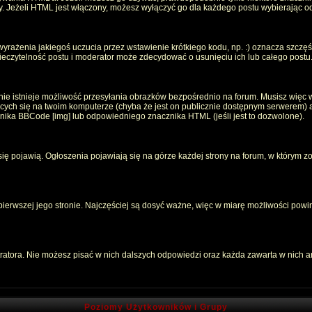
oty. Jeżeli HTML jest włączony, możesz wyłączyć go dla każdego postu wybierając 
rażenia jakiegoś uczucia przez wstawienie krótkiego kodu, np. :) oznacza szczęści
czytelność postu i moderator może zdecydować o usunięciu ich lub całego postu
ie istnieje możliwość przesyłania obrazków bezpośrednio na forum. Musisz więc w
jących się na twoim komputerze (chyba że jest on publicznie dostępnym serwerem
znika BBCode [img] lub odpowiedniego znacznika HTML (jeśli jest to dozwolone).
 się pojawią. Ogłoszenia pojawiają się na górze każdej strony na forum, w którym z
 pierwszej jego stronie. Najczęściej są dosyć ważne, więc w miarę możliwości powin
atora. Nie możesz pisać w nich dalszych odpowiedzi oraz każda zawarta w nich 
Poziomy Użytkowników i Grupy