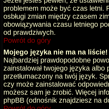
Jeżeli jesteś pewien, że ustawien
problemem może być czas letni. 
osbługi zmian między czasem zim
obowiązywania czasu letniego po
od prawdziwych.
Powrót do góry
Mojego języka nie ma na liście!
Najbardziej prawdopodobne powod
zainstalował twojego języka albo 
przetłumaczony na twój język. Spr
czy może zainstalować odpowiedni 
możesz sam je zrobić. Więcej info
phpBB (odnośnik znajdziesz na do
Powrót do góry