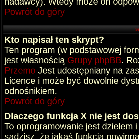
nadawcy). Wtedy może on odpowi
Powrót do góry
S
Kto napisał ten skrypt?
Ten program (w podstawowej formi
jest własnością
Grupy phpBB
. Ro
Przemo
Jest udostępniany na zas
Licence i może być dowolnie dys
odnośnikiem.
Powrót do góry
Dlaczego funkcja X nie jest do
To oprogramowanie jest dziełem i
sądzisz, że jakaś funkcja powinn