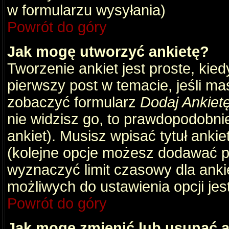
w formularzu wysyłania)
Powrót do góry
Jak mogę utworzyć ankietę?
Tworzenie ankiet jest proste, kie
pierwszy post w temacie, jeśli m
zobaczyć formularz
Dodaj Ankiet
nie widzisz go, to prawdopodobni
ankiet). Musisz wpisać tytuł ankie
(kolejne opcje możesz dodawać 
wyznaczyć limit czasowy dla ankie
możliwych do ustawienia opcji jes
Powrót do góry
Jak mogę zmienić lub usunąć a