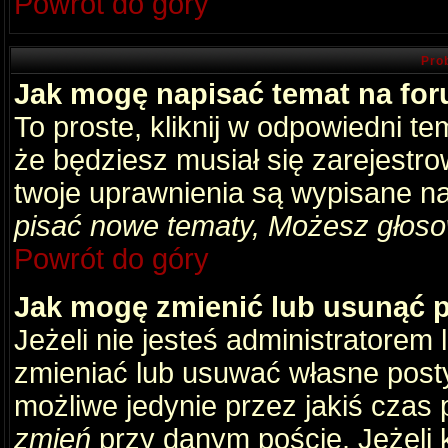
Powrót do góry
Pro
Jak mogę napisać temat na fo
To proste, kliknij w odpowiedni t
że będziesz musiał się zarejestr
twoje uprawnienia są wypisane na 
pisać nowe tematy, Możesz głosow
Powrót do góry
Jak mogę zmienić lub usunąć 
Jeżeli nie jesteś administratore
zmieniać lub usuwać własne posty
możliwe jedynie przez jakiś czas p
zmień
przy danym poście. Jeżeli k