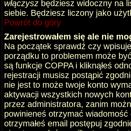
włączysz
będziesz widoczny na liś
siebie. Będziesz liczony jako użyt
Powrót do góry
Zarejestrowałem się ale nie mo
Na początek sprawdź czy wpisujes
porządku to problemem może być 
są funkcje COPPA i kliknąłeś odn
rejestracji musisz postąpić zgodni
nie jest to może twoje konto wym
aktywacji wszystkich nowych kon
przez administratora, zanim można
powinieneś otrzymać wiadomość c
otrzymałeś email postępuj zgodnie