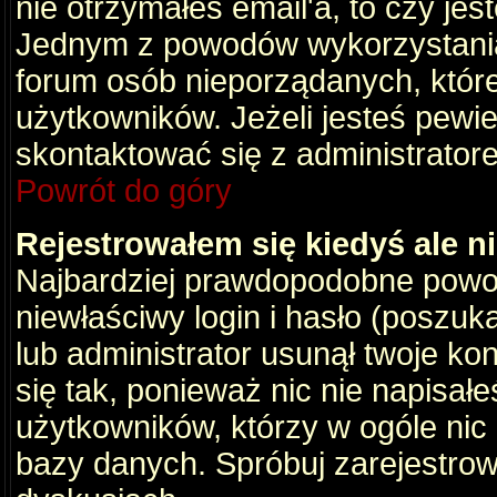
nie otrzymałeś email'a, to czy je
Jednym z powodów wykorzystania 
forum osób nieporządanych, któr
użytkowników. Jeżeli jesteś pewi
skontaktować się z administrator
Powrót do góry
Rejestrowałem się kiedyś ale n
Najbardziej prawdopodobne powod
niewłaściwy login i hasło (poszukaj
lub administrator usunął twoje ko
się tak, ponieważ nic nie napisał
użytkowników, którzy w ogóle nic 
bazy danych. Spróbuj zarejestro