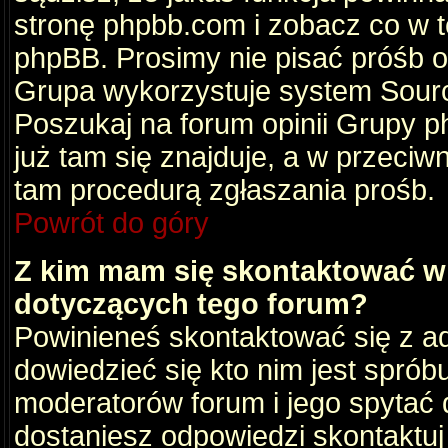
stronę phpbb.com i zobacz co w 
phpBB. Prosimy nie pisać próśb 
Grupa wykorzystuje system Sourc
Poszukaj na forum opinii Grupy ph
już tam się znajduje, a w przec
tam procedurą zgłaszania prośb.
Powrót do góry
Z kim mam się skontaktować w
dotyczących tego forum?
Powinieneś skontaktować się z ad
dowiedzieć się kto nim jest sprób
moderatorów forum i jego spytać d
dostaniesz odpowiedzi skontaktuj