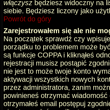
włączysz
będziesz widoczny na liś
siebie. Będziesz liczony jako użyt
Powrót do góry
Zarejestrowałem się ale nie mo
Na początek sprawdź czy wpisujes
porządku to problemem może być 
są funkcje COPPA i kliknąłeś odn
rejestracji musisz postąpić zgodni
nie jest to może twoje konto wym
aktywacji wszystkich nowych kon
przez administratora, zanim można
powinieneś otrzymać wiadomość c
otrzymałeś email postępuj zgodnie