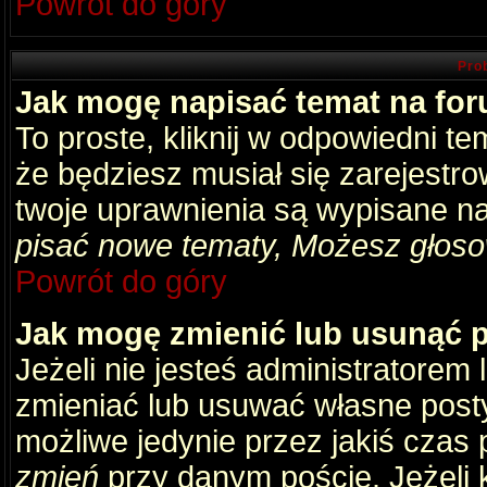
Powrót do góry
Pro
Jak mogę napisać temat na fo
To proste, kliknij w odpowiedni t
że będziesz musiał się zarejestr
twoje uprawnienia są wypisane na 
pisać nowe tematy, Możesz głosow
Powrót do góry
Jak mogę zmienić lub usunąć 
Jeżeli nie jesteś administratore
zmieniać lub usuwać własne posty
możliwe jedynie przez jakiś czas p
zmień
przy danym poście. Jeżeli k