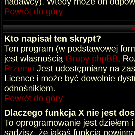
nadawcy). Wtedy może on odpowi
Powrót do góry
S
Kto napisał ten skrypt?
Ten program (w podstawowej formi
jest własnością
Grupy phpBB
. Ro
Przemo
Jest udostępniany na zas
Licence i może być dowolnie dys
odnośnikiem.
Powrót do góry
Dlaczego funkcja X nie jest do
To oprogramowanie jest dziełem i
sądzisz, że jakaś funkcja powinn