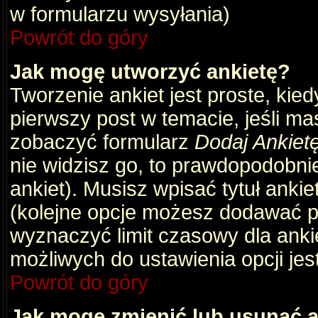
w formularzu wysyłania)
Powrót do góry
Jak mogę utworzyć ankietę?
Tworzenie ankiet jest proste, kie
pierwszy post w temacie, jeśli m
zobaczyć formularz
Dodaj Ankiet
nie widzisz go, to prawdopodobni
ankiet). Musisz wpisać tytuł ankie
(kolejne opcje możesz dodawać 
wyznaczyć limit czasowy dla ankie
możliwych do ustawienia opcji jes
Powrót do góry
Jak mogę zmienić lub usunąć a