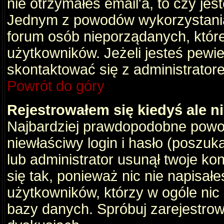
nie otrzymałeś email'a, to czy je
Jednym z powodów wykorzystania 
forum osób nieporządanych, któr
użytkowników. Jeżeli jesteś pewi
skontaktować się z administrator
Powrót do góry
Rejestrowałem się kiedyś ale n
Najbardziej prawdopodobne powod
niewłaściwy login i hasło (poszukaj
lub administrator usunął twoje ko
się tak, ponieważ nic nie napisał
użytkowników, którzy w ogóle nic 
bazy danych. Spróbuj zarejestro