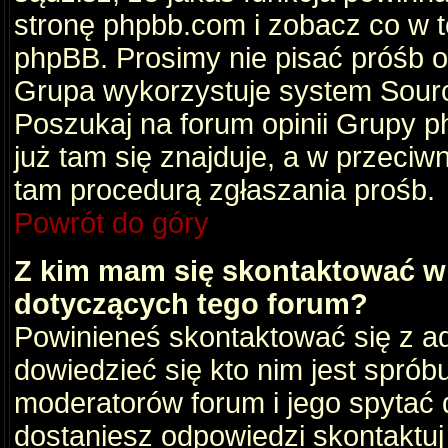
stronę phpbb.com i zobacz co w 
phpBB. Prosimy nie pisać próśb 
Grupa wykorzystuje system Sourc
Poszukaj na forum opinii Grupy ph
już tam się znajduje, a w przec
tam procedurą zgłaszania prośb.
Powrót do góry
Z kim mam się skontaktować w
dotyczących tego forum?
Powinieneś skontaktować się z ad
dowiedzieć się kto nim jest sprób
moderatorów forum i jego spytać d
dostaniesz odpowiedzi skontaktuj