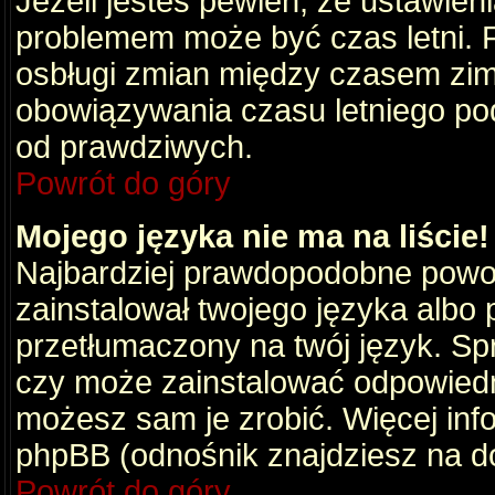
Jeżeli jesteś pewien, że ustawien
problemem może być czas letni. 
osbługi zmian między czasem zim
obowiązywania czasu letniego po
od prawdziwych.
Powrót do góry
Mojego języka nie ma na liście!
Najbardziej prawdopodobne powod
zainstalował twojego języka albo 
przetłumaczony na twój język. Spr
czy może zainstalować odpowiedni 
możesz sam je zrobić. Więcej info
phpBB (odnośnik znajdziesz na do
Powrót do góry