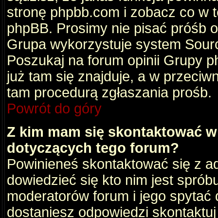
stronę phpbb.com i zobacz co w 
phpBB. Prosimy nie pisać próśb 
Grupa wykorzystuje system Sourc
Poszukaj na forum opinii Grupy ph
już tam się znajduje, a w przec
tam procedurą zgłaszania prośb.
Powrót do góry
Z kim mam się skontaktować w
dotyczących tego forum?
Powinieneś skontaktować się z ad
dowiedzieć się kto nim jest sprób
moderatorów forum i jego spytać d
dostaniesz odpowiedzi skontaktuj