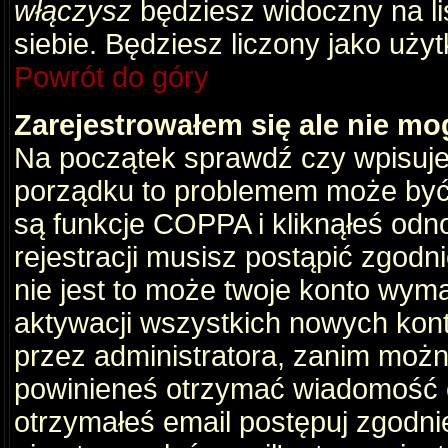
włączysz
będziesz widoczny na liś
siebie. Będziesz liczony jako użyt
Powrót do góry
Zarejestrowałem się ale nie mo
Na początek sprawdź czy wpisujes
porządku to problemem może być 
są funkcje COPPA i kliknąłeś odn
rejestracji musisz postąpić zgodni
nie jest to może twoje konto wym
aktywacji wszystkich nowych kon
przez administratora, zanim można
powinieneś otrzymać wiadomość c
otrzymałeś email postępuj zgodnie