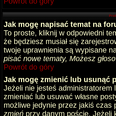
Powrót do góry
Pro
Jak mogę napisać temat na fo
To proste, kliknij w odpowiedni t
że będziesz musiał się zarejestr
twoje uprawnienia są wypisane na 
pisać nowe tematy, Możesz głosow
Powrót do góry
Jak mogę zmienić lub usunąć 
Jeżeli nie jesteś administratore
zmieniać lub usuwać własne posty
możliwe jedynie przez jakiś czas p
zmień
przy danym poście. Jeżeli k