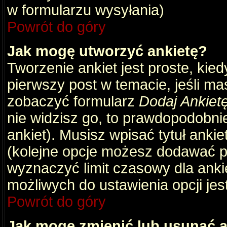
w formularzu wysyłania)
Powrót do góry
Jak mogę utworzyć ankietę?
Tworzenie ankiet jest proste, kie
pierwszy post w temacie, jeśli m
zobaczyć formularz
Dodaj Ankiet
nie widzisz go, to prawdopodobni
ankiet). Musisz wpisać tytuł ankie
(kolejne opcje możesz dodawać 
wyznaczyć limit czasowy dla ankie
możliwych do ustawienia opcji jes
Powrót do góry
Jak mogę zmienić lub usunąć a