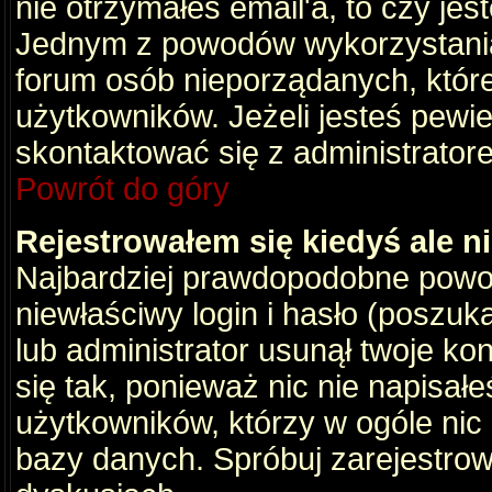
nie otrzymałeś email'a, to czy je
Jednym z powodów wykorzystania 
forum osób nieporządanych, któr
użytkowników. Jeżeli jesteś pewi
skontaktować się z administrator
Powrót do góry
Rejestrowałem się kiedyś ale n
Najbardziej prawdopodobne powod
niewłaściwy login i hasło (poszukaj
lub administrator usunął twoje ko
się tak, ponieważ nic nie napisał
użytkowników, którzy w ogóle nic 
bazy danych. Spróbuj zarejestro