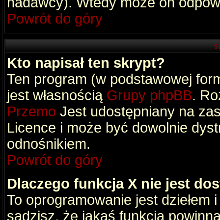
nadawcy). Wtedy może on odpowi
Powrót do góry
S
Kto napisał ten skrypt?
Ten program (w podstawowej formi
jest własnością
Grupy phpBB
. Ro
Przemo
Jest udostępniany na zas
Licence i może być dowolnie dys
odnośnikiem.
Powrót do góry
Dlaczego funkcja X nie jest do
To oprogramowanie jest dziełem i
sądzisz, że jakaś funkcja powinn