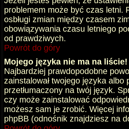
Jeżeli jesteś pewien, że ustawien
problemem może być czas letni. 
osbługi zmian między czasem zim
obowiązywania czasu letniego po
od prawdziwych.
Powrót do góry
Mojego języka nie ma na liście!
Najbardziej prawdopodobne powod
zainstalował twojego języka albo 
przetłumaczony na twój język. Spr
czy może zainstalować odpowiedni 
możesz sam je zrobić. Więcej info
phpBB (odnośnik znajdziesz na do
Powrót do góry