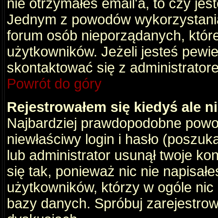
nie otrzymałeś email'a, to czy je
Jednym z powodów wykorzystania 
forum osób nieporządanych, któr
użytkowników. Jeżeli jesteś pewi
skontaktować się z administrator
Powrót do góry
Rejestrowałem się kiedyś ale n
Najbardziej prawdopodobne powod
niewłaściwy login i hasło (poszukaj
lub administrator usunął twoje ko
się tak, ponieważ nic nie napisał
użytkowników, którzy w ogóle nic 
bazy danych. Spróbuj zarejestro