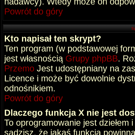
nadawcy). Wtedy może on odpowi
Powrót do góry
S
Kto napisał ten skrypt?
Ten program (w podstawowej formi
jest własnością
Grupy phpBB
. Ro
Przemo
Jest udostępniany na zas
Licence i może być dowolnie dys
odnośnikiem.
Powrót do góry
Dlaczego funkcja X nie jest do
To oprogramowanie jest dziełem i
sądzisz, że jakaś funkcja powinn