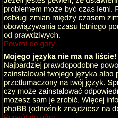
Jeżeli jesteś pewien, że ustawien
problemem może być czas letni. 
osbługi zmian między czasem zim
obowiązywania czasu letniego po
od prawdziwych.
Powrót do góry
Mojego języka nie ma na liście!
Najbardziej prawdopodobne powod
zainstalował twojego języka albo 
przetłumaczony na twój język. Spr
czy może zainstalować odpowiedni 
możesz sam je zrobić. Więcej info
phpBB (odnośnik znajdziesz na do
Powrót do góry