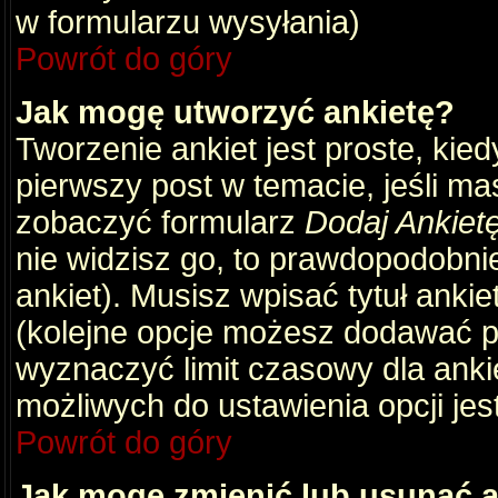
w formularzu wysyłania)
Powrót do góry
Jak mogę utworzyć ankietę?
Tworzenie ankiet jest proste, kie
pierwszy post w temacie, jeśli m
zobaczyć formularz
Dodaj Ankiet
nie widzisz go, to prawdopodobni
ankiet). Musisz wpisać tytuł ankie
(kolejne opcje możesz dodawać 
wyznaczyć limit czasowy dla ankie
możliwych do ustawienia opcji jes
Powrót do góry
Jak mogę zmienić lub usunąć a