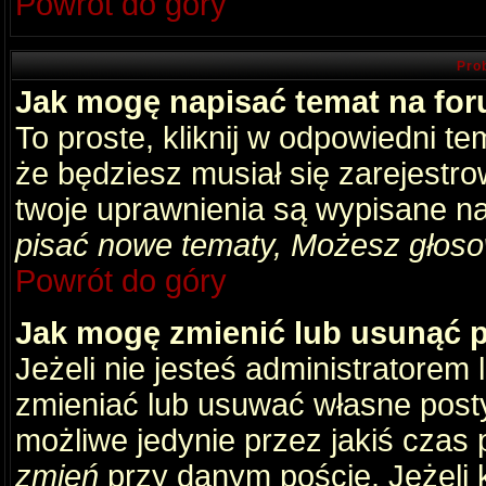
Powrót do góry
Pro
Jak mogę napisać temat na fo
To proste, kliknij w odpowiedni t
że będziesz musiał się zarejestr
twoje uprawnienia są wypisane na 
pisać nowe tematy, Możesz głosow
Powrót do góry
Jak mogę zmienić lub usunąć 
Jeżeli nie jesteś administratore
zmieniać lub usuwać własne posty
możliwe jedynie przez jakiś czas p
zmień
przy danym poście. Jeżeli k