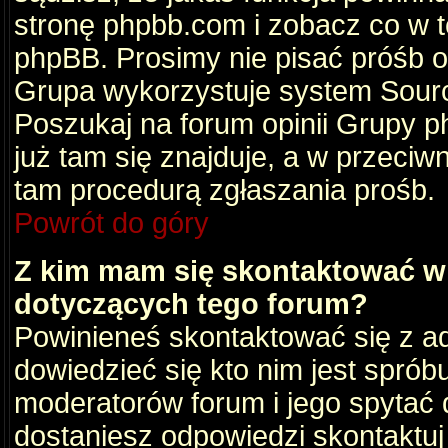
stronę phpbb.com i zobacz co w 
phpBB. Prosimy nie pisać próśb 
Grupa wykorzystuje system Sourc
Poszukaj na forum opinii Grupy ph
już tam się znajduje, a w przec
tam procedurą zgłaszania prośb.
Powrót do góry
Z kim mam się skontaktować w
dotyczących tego forum?
Powinieneś skontaktować się z ad
dowiedzieć się kto nim jest sprób
moderatorów forum i jego spytać d
dostaniesz odpowiedzi skontaktuj