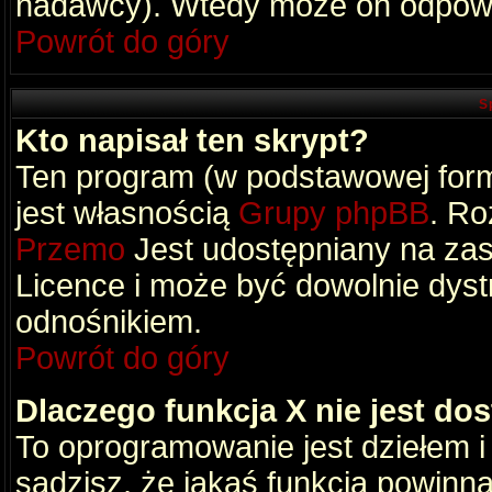
nadawcy). Wtedy może on odpowi
Powrót do góry
S
Kto napisał ten skrypt?
Ten program (w podstawowej formi
jest własnością
Grupy phpBB
. Ro
Przemo
Jest udostępniany na zas
Licence i może być dowolnie dys
odnośnikiem.
Powrót do góry
Dlaczego funkcja X nie jest do
To oprogramowanie jest dziełem i
sądzisz, że jakaś funkcja powinn