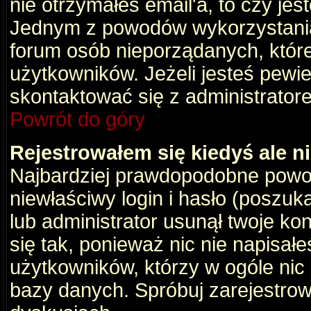
nie otrzymałeś email'a, to czy je
Jednym z powodów wykorzystania 
forum osób nieporządanych, któr
użytkowników. Jeżeli jesteś pewi
skontaktować się z administrator
Powrót do góry
Rejestrowałem się kiedyś ale n
Najbardziej prawdopodobne powod
niewłaściwy login i hasło (poszukaj
lub administrator usunął twoje ko
się tak, ponieważ nic nie napisał
użytkowników, którzy w ogóle nic 
bazy danych. Spróbuj zarejestro