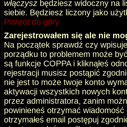
włączysz
będziesz widoczny na liś
siebie. Będziesz liczony jako użyt
Powrót do góry
Zarejestrowałem się ale nie mo
Na początek sprawdź czy wpisujes
porządku to problemem może być 
są funkcje COPPA i kliknąłeś odn
rejestracji musisz postąpić zgodni
nie jest to może twoje konto wym
aktywacji wszystkich nowych kon
przez administratora, zanim można
powinieneś otrzymać wiadomość c
otrzymałeś email postępuj zgodnie