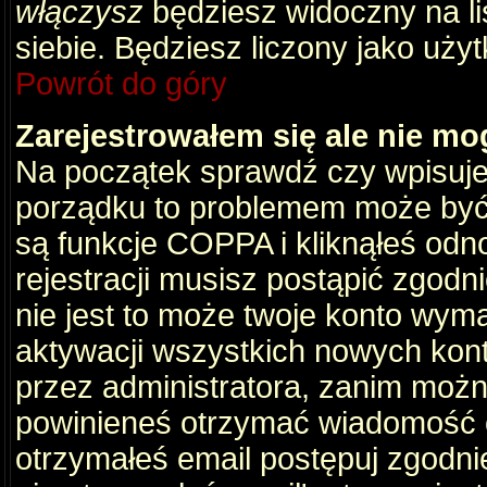
włączysz
będziesz widoczny na liś
siebie. Będziesz liczony jako użyt
Powrót do góry
Zarejestrowałem się ale nie mo
Na początek sprawdź czy wpisujes
porządku to problemem może być 
są funkcje COPPA i kliknąłeś odn
rejestracji musisz postąpić zgodni
nie jest to może twoje konto wym
aktywacji wszystkich nowych kon
przez administratora, zanim można
powinieneś otrzymać wiadomość c
otrzymałeś email postępuj zgodnie