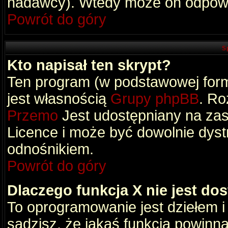
nadawcy). Wtedy może on odpowi
Powrót do góry
S
Kto napisał ten skrypt?
Ten program (w podstawowej formi
jest własnością
Grupy phpBB
. Ro
Przemo
Jest udostępniany na zas
Licence i może być dowolnie dys
odnośnikiem.
Powrót do góry
Dlaczego funkcja X nie jest do
To oprogramowanie jest dziełem i
sądzisz, że jakaś funkcja powinn