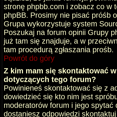
stronę phpbb.com i zobacz co w 
phpBB. Prosimy nie pisać próśb 
Grupa wykorzystuje system Sourc
Poszukaj na forum opinii Grupy ph
już tam się znajduje, a w przec
tam procedurą zgłaszania prośb.
Powrót do góry
Z kim mam się skontaktować w
dotyczących tego forum?
Powinieneś skontaktować się z ad
dowiedzieć się kto nim jest sprób
moderatorów forum i jego spytać d
dostaniesz odpowiedzi skontaktuj