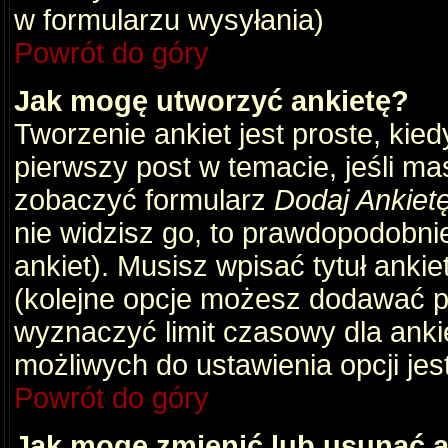
w formularzu wysyłania)
Powrót do góry
Jak mogę utworzyć ankietę?
Tworzenie ankiet jest proste, kie
pierwszy post w temacie, jeśli m
zobaczyć formularz
Dodaj Ankiet
nie widzisz go, to prawdopodobni
ankiet). Musisz wpisać tytuł ankie
(kolejne opcje możesz dodawać 
wyznaczyć limit czasowy dla ankie
możliwych do ustawienia opcji jes
Powrót do góry
Jak mogę zmienić lub usunąć a