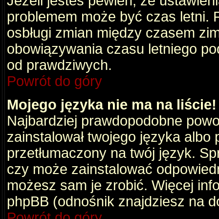
Jeżeli jesteś pewien, że ustawien
problemem może być czas letni. 
osbługi zmian między czasem zim
obowiązywania czasu letniego po
od prawdziwych.
Powrót do góry
Mojego języka nie ma na liście!
Najbardziej prawdopodobne powod
zainstalował twojego języka albo 
przetłumaczony na twój język. Spr
czy może zainstalować odpowiedni 
możesz sam je zrobić. Więcej info
phpBB (odnośnik znajdziesz na do
Powrót do góry