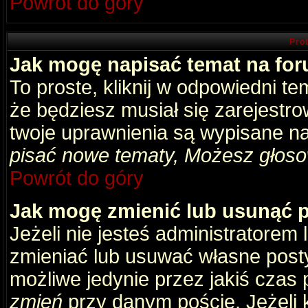
Powrót do góry
Pro
Jak mogę napisać temat na fo
To proste, kliknij w odpowiedni t
że będziesz musiał się zarejestr
twoje uprawnienia są wypisane na 
pisać nowe tematy, Możesz głosow
Powrót do góry
Jak mogę zmienić lub usunąć 
Jeżeli nie jesteś administratore
zmieniać lub usuwać własne posty
możliwe jedynie przez jakiś czas p
zmień
przy danym poście. Jeżeli k