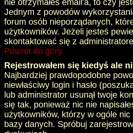
nie otrzymałeś email'a, to czy je
Jednym z powodów wykorzystania 
forum osób nieporządanych, któr
użytkowników. Jeżeli jesteś pewi
skontaktować się z administrator
Powrót do góry
Rejestrowałem się kiedyś ale n
Najbardziej prawdopodobne powod
niewłaściwy login i hasło (poszukaj
lub administrator usunął twoje ko
się tak, ponieważ nic nie napisał
użytkowników, którzy w ogóle nic 
bazy danych. Spróbuj zarejestro