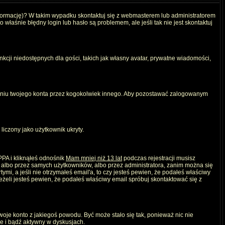
nformację)? W takim wypadku skontaktuj się z webmasterem lub administratorem
właśnie błędny login lub hasło są problemem, ale jeśli tak nie jest skontaktuj
kcji niedostępnych dla gości, takich jak własny avatar, prywatne wiadomości,
iu twojego konta przez kogokolwiek innego. Aby pozostawać zalogowanym
liczony jako użytkownik ukryty.
PPA i kliknąłeś odnośnik
Mam mniej niż 13 lat
podczas rejestracji musisz
, albo przez samych użytkowników, albo przez administratora, zanim można się
mi, a jeśli nie otrzymałeś email'a, to czy jesteś pewien, że podałeś właściwy
eli jesteś pewien, że podałeś właściwy email spróbuj skontaktować się z
twoje konto z jakiegoś powodu. Być może stało się tak, ponieważ nic nie
ie i bądź aktywny w dyskusjach.