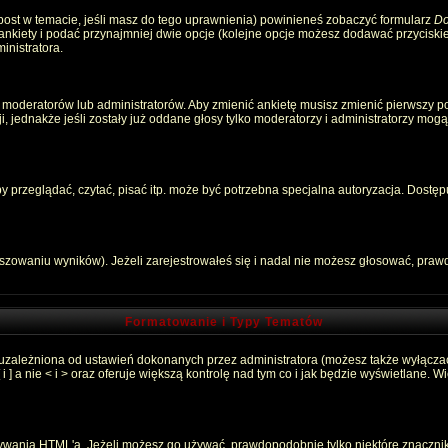
 post w temacie, jeśli masz do tego uprawnienia) powinieneś zobaczyć formularz
Do
 ankiety i podać przynajmniej dwie opcje (kolejne opcje możesz dodawać przycisk
inistratora.
 moderatorów lub administratorów. Aby zmienić ankietę musisz zmienić pierwszy pos
, jednakże jeśli zostały już oddane głosy tylko moderatorzy i administratorzy mog
przeglądać, czytać, pisać itp. może być potrzebna specjalna autoryzacja. Dostępu
łszowaniu wyników). Jeżeli zarejestrowałeś się i nadal nie możesz głosować, pr
Formatowanie i Typy Tematów
 uzależniona od ustawień dokonanych przez administratora (możesz także wyłącza
 a nie < i > oraz oferuje większą kontrolę nad tym co i jak będzie wyświetlane. 
używania HTML'a. Jeżeli możesz go używać, prawdopodobnie tylko niektóre znaczni