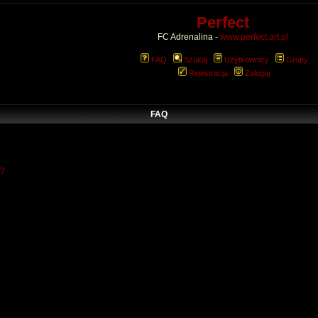
Perfect
FC Adrenalina -
www.perfect.art.pl
FAQ
Szukaj
Użytkownicy
Grupy
Rejestracja
Zaloguj
FAQ
w?