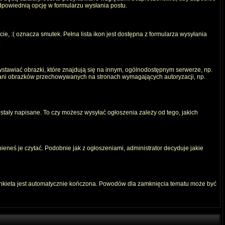
odpowiednią opcję w formularzu wysłania postu.
e, :( oznacza smutek. Pełna lista ikon jest dostępna z formularza wysyłania
.
stawiać obrazki, które znajdują się na innym, ogólnodostępnym serwerze, np.
) ani obrazków przechowywanych na stronach wymagających autoryzacji, np.
ostały napisane. To czy możesz wysyłać ogłoszenia zależy od tego, jakich
ieneś je czytać. Podobnie jak z ogłoszeniami, administrator decyduje jakie
ankieta jest automatycznie kończona. Powodów dla zamknięcia tematu może być