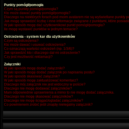
Punkty pomógł/pomogła
Czym są punkty pomógł/pomogła?
Kto może dawać punkty pomógł/pomogła?
Dlaczego na niektórych forach pod moim avatarem nie są wyświetlane punkty
Jak mogę sprawdzić liczbę i inne informacje związane z punktami, które posiada
W jaki sposób mogę dać użytkownikowi punkt pomógł/pomogła?
Ile mogę wystawić punktów w jednym temacie?
Ostrzeżenia - system kar dla użytkowników
Czym są ostrzeżenia?
Kto może dawać i usuwać ostrzeżenia?
Co oznaczają wartości ostrzeżeń (np. 1/3/6)?
Jak sprawdzić kto i dlaczego dał mi ostrzeżenie?
Czy jest możliwość reklamacji?
Załączniki
W jaki sposób mogę dodać załączniki?
W jaki sposób mogę dodać załącznik po napisaniu postu?
W jaki sposób skasować załącznik?
W jaki sposób mogę zaktualizować komentarz?
Dlaczego mój załącznik nie jest widoczny w poście?
Dlaczego nie mogę dodawać załączników?
Mam odpowiednie uprawnienia a mimo to nie mogę dodać załącznika.
Dlaczego nie mogę skasować załączników?
Dlaczego nie mogę ściągać/ogladać załączników?
Co powinienem zrobić jeśli znajdę nielegalny załącznik?