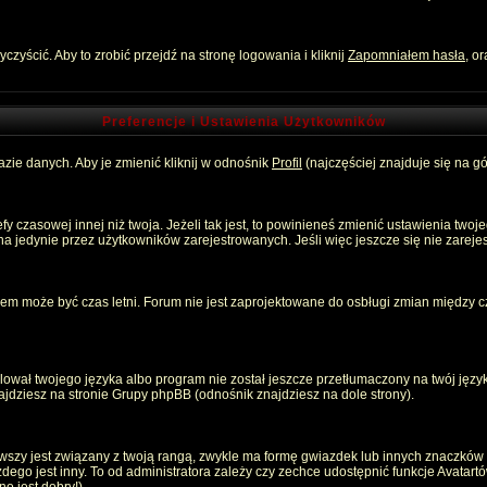
zyścić. Aby to zrobić przejdź na stronę logowania i kliknij
Zapomniałem hasła
, o
Preferencje i Ustawienia Użytkowników
zie danych. Aby je zmienić kliknij w odnośnik
Profil
(najczęściej znajduje się na gó
 czasowej innej niż twoja. Jeżeli tak jest, to powinieneś zmienić ustawienia twoj
 jedynie przez użytkowników zarejestrowanych. Jeśli więc jeszcze się nie zarejest
emem może być czas letni. Forum nie jest zaprojektowane do osbługi zmian między
ował twojego języka albo program nie został jeszcze przetłumaczony na twój język
znajdziesz na stronie Grupy phpBB (odnośnik znajdziesz na dole strony).
szy jest związany z twoją rangą, zwykle ma formę gwiazdek lub innych znaczków p
o jest inny. To od administratora zależy czy zechce udostępnić funkcje Avatartów i