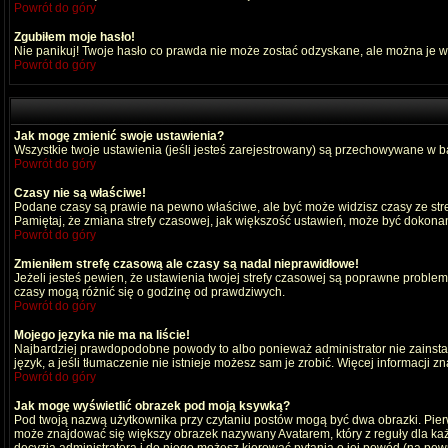
Powrót do góry
Zgubiłem moje hasło!
Nie panikuj! Twoje hasło co prawda nie może zostać odzyskane, ale można je wyc
Powrót do góry
Jak mogę zmienić swoje ustawienia?
Wszystkie twoje ustawienia (jeśli jesteś zarejestrowany) są przechowywane w ba
Powrót do góry
Czasy nie są właściwe!
Podane czasy są prawie na pewno właściwe, ale być może widzisz czasy ze strefy
Pamiętaj, że zmiana strefy czasowej, jak większość ustawień, może być dokonana
Powrót do góry
Zmieniłem strefę czasową ale czasy są nadal nieprawidłowe!
Jeżeli jesteś pewien, że ustawienia twojej strefy czasowej są poprawne probl
czasy mogą różnić się o godzinę od prawdziwych.
Powrót do góry
Mojego języka nie ma na liście!
Najbardziej prawdopodobne powody to albo ponieważ administrator nie zainstal
język, a jeśli tłumaczenie nie istnieje możesz sam je zrobić. Więcej informacji 
Powrót do góry
Jak mogę wyświetlić obrazek pod moją ksywką?
Pod twoją nazwą użytkownika przy czytaniu postów mogą być dwa obrazki. Pierw
może znajdować się większy obrazek nazywany Avatarem, który z reguły dla każdeg