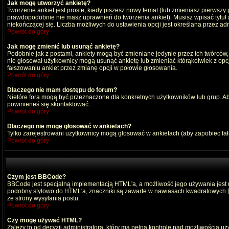
Jak mogę utworzyć ankietę?
Tworzenie ankiet jest proste, kiedy piszesz nowy temat (lub zmieniasz pierwszy
prawdopodobnie nie masz uprawnień do tworzenia ankiet). Musisz wpisać tytuł
niekończącej się. Liczba możliwych do ustawienia opcji jest określana przez adm
Powrót do góry
Jak mogę zmienić lub usunąć ankietę?
Podobnie jak z postami, ankiety mogą być zmieniane jedynie przez ich twórców,
nie głosował użytkownicy mogą usunąć ankietę lub zmieniać którąkolwiek z opcji
fałszowaniu ankiet przez zmianę opcji w połowie głosowania.
Powrót do góry
Dlaczego nie mam dostępu do forum?
Nietóre fora mogą być przeznaczone dla konkretnych użytkowników lub grup. Aby 
powinieneś się skontaktować.
Powrót do góry
Dlaczego nie mogę głosować w ankietach?
Tylko zarejestrowani użytkownicy mogą głosować w ankietach (aby zapobiec fa
Powrót do góry
Czym jest BBCode?
BBCode jest specjalną implementacją HTML'a, a możliwość jego używania jest
podobny stylowo do HTML'a, znaczniki są zawarte w nawiasach kwadratowych [ i ]
ze strony wysyłania postu.
Powrót do góry
Czy mogę używać HTML?
Zależy to od decyzji administratora, który ma pełną kontrolę nad możliwością 