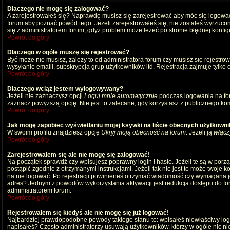
Dlaczego nie mogę się zalogować?
A zarejestrowałeś się? Naprawdę musisz się zarejestrować aby móc się logować
forum aby poznać powód tego. Jeżeli zarejestrowałeś się, nie zostałeś wyrzucony
się z administratorem forum, gdyż problem może leżeć po stronie błędnej konfigu
Powrót do góry
Dlaczego w ogóle muszę się rejestrować?
Być może nie musisz, zależy to od administratora forum czy musisz się rejestro
wysyłanie emaili, subskrypcja grup użytkowników itd. Rejestracja zajmuje tylko
Powrót do góry
Dlaczego wciąż jestem wylogowywany?
Jeżeli nie zaznaczysz opcji
Loguj mnie automatycznie
podczas logowania na fo
zaznacz powyższą opcję. Nie jest to zalecane, gdy korzystasz z publicznego komp
Powrót do góry
Jak mogę zapobiec wyświetlaniu mojej ksywki na liście obecnych użytkown
W swoim profilu znajdziesz opcję
Ukryj moją obecność na forum
. Jeżeli ją
włącz
Powrót do góry
Zarejestrowałem się ale nie mogę się zalogować!
Na początek sprawdź czy wpisujesz poprawny login i hasło. Jeżeli te są w por
postąpić zgodnie z otrzymanymi instrukcjami. Jeżeli tak nie jest to może twoj
na nie logować. Po rejestracji powinieneś otrzymać wiadomość czy wymagana jest
adres? Jednym z powodów wykorzystania aktywacji jest redukcja dostępu do for
administratorem forum.
Powrót do góry
Rejestrowałem się kiedyś ale nie mogę się już logować!
Najbardziej prawdopodobne powody takiego stanu to: wpisałeś niewłaściwy login i
napisałeś? Często administratorzy usuwają użytkowników, którzy w ogóle nic ni