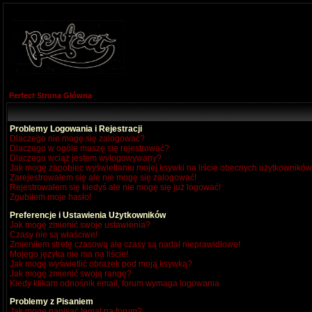
Perfect Strona Główna
Problemy Logowania i Rejestracji
Dlaczego nie mogę się zalogować?
Dlaczego w ogóle muszę się rejestrować?
Dlaczego wciąż jestem wylogowywany?
Jak mogę zapobiec wyświetlaniu mojej ksywki na liście obecnych użytkownikó
Zarejestrowałem się ale nie mogę się zalogować!
Rejestrowałem się kiedyś ale nie mogę się już logować!
Zgubiłem moje hasło!
Preferencje i Ustawienia Użytkowników
Jak mogę zmienić swoje ustawienia?
Czasy nie są właściwe!
Zmieniłem strefę czasową ale czasy są nadal nieprawidłowe!
Mojego języka nie ma na liście!
Jak mogę wyświetlić obrazek pod moją ksywką?
Jak mogę zmienić swoją rangę?
Kiedy klikam odnośnik email, forum wymaga logowania
Problemy z Pisaniem
Jak mogę napisać temat na forum?