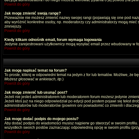
decyzja administratora i do niego możesz kierować pytania o jej powód (na pewn
Powrót do góry
Jak mogę zmienić swoją rangę?
Przeważnie nie możesz zmienić nazwy swojej rangi (pojawiają się one pod nazwą
aby wyróżnić konkretne osoby, np. moderatorzy czy administratorzy mogą mieć s
zmniejszy.
Powrót do góry
Kiedy klikam odnośnik email, forum wymaga logowania
Jedynie zarejestrowani użytkownicy mogą wysyłać email przez wbudowany w fo
Powrót do góry
Jak mogę napisać temat na forum?
To proste, kliknij w odpowiedni temat na jedym z for lub tematów. Możliwe, że b
Możesz głosować w ankietach, itp.
)
Powrót do góry
Jak mogę zmienić lub usunąć post?
Jeżeli nie jesteś administratorem lub moderatorem forum możesz jedynie zmienia
Jeżeli ktoś już na niego odpowiedział po edycji pod postem pojawi się tekst drob
administratorów lub moderatorów (powinni oni powiadomić co zmienili i dlaczego
Powrót do góry
Jak mogę dodać podpis do mojego postu?
Aby dodać podpis do wiadomości musisz najpierw go stworzyć w swoim profilu.
wszystkich swoich postów zaznaczając odpowiednią opcję w swoim profilu (pr
Powrót do góry