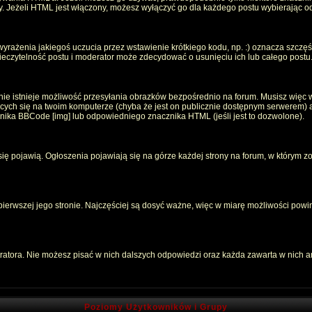
oty. Jeżeli HTML jest włączony, możesz wyłączyć go dla każdego postu wybierając 
rażenia jakiegoś uczucia przez wstawienie krótkiego kodu, np. :) oznacza szczęści
czytelność postu i moderator może zdecydować o usunięciu ich lub całego postu
ie istnieje możliwość przesyłania obrazków bezpośrednio na forum. Musisz więc w
jących się na twoim komputerze (chyba że jest on publicznie dostępnym serwerem
znika BBCode [img] lub odpowiedniego znacznika HTML (jeśli jest to dozwolone).
 się pojawią. Ogłoszenia pojawiają się na górze każdej strony na forum, w którym z
 pierwszej jego stronie. Najczęściej są dosyć ważne, więc w miarę możliwości powin
atora. Nie możesz pisać w nich dalszych odpowiedzi oraz każda zawarta w nich 
Poziomy Użytkowników i Grupy