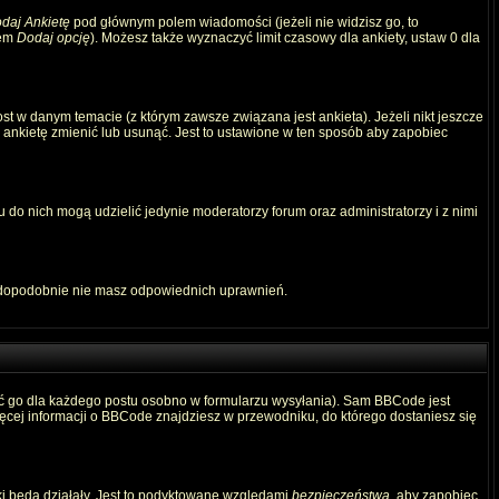
daj Ankietę
pod głównym polem wiadomości (jeżeli nie widzisz go, to
iem
Dodaj opcję
). Możesz także wyznaczyć limit czasowy dla ankiety, ustaw 0 dla
t w danym temacie (z którym zawsze związana jest ankieta). Jeżeli nikt jeszcze
ą ankietę zmienić lub usunąć. Jest to ustawione w ten sposób aby zapobiec
 do nich mogą udzielić jedynie moderatorzy forum oraz administratorzy i z nimi
awdopodobnie nie masz odpowiednich uprawnień.
ć go dla każdego postu osobno w formularzu wysyłania). Sam BBCode jest
Więcej informacji o BBCode znajdziesz w przewodniku, do którego dostaniesz się
ki będą działały. Jest to podyktowane względami
bezpieczeństwa
, aby zapobiec