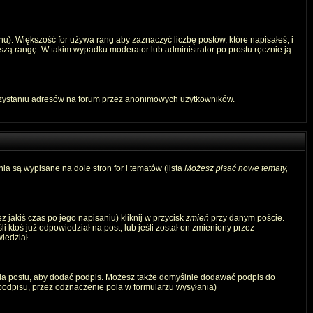
u). Większość for używa rang aby zaznaczyć liczbę postów, które napisałeś, i
szą rangę. W takim wypadku moderator lub administrator po prostu ręcznie ją
rzystaniu adresów na forum przez anonimowych użytkowników.
ia są wypisane na dole stron for i tematów (lista
Możesz pisać nowe tematy,
 jakiś czas po jego napisaniu) kliknij w przycisk
zmień
przy danym poście.
i ktoś już odpowiedział na post, lub jeśli został on zmieniony przez
iedział.
ia postu, aby dodać podpis. Możesz także domyślnie dodawać podpis do
odpisu, przez odznaczenie pola w formularzu wysyłania)