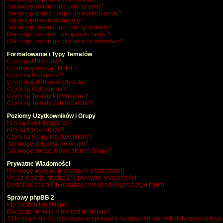
Jak mogę zmienić lub usunąć post?
Jak mogę dodać podpis do mojego postu?
Jak mogę utworzyć ankietę?
Jak mogę zmienić lub usunąć ankietę?
Dlaczego nie mam dostępu do forum?
Dlaczego nie mogę głosować w ankietach?
Formatowanie i Typy Tematów
Czym jest BBCode?
Czy mogę używać HTML?
Czym są Uśmieszki?
Czy mogę dodawać Obrazki?
Czym są Ogłoszenia?
Czym są Tematy Przyklejone?
Czym są Tematy Zablokowane?
Poziomy Użytkowników i Grupy
Kim są Administratorzy?
Kim są Moderatorzy?
Czym są Grupy Użytkowników?
Jak mogę dołączyć do Grupy?
Jak mogę zostać Moderatorem Grupy?
Prywatne Wiadomości
Nie mogę wysyłać prywatnych wiadomości!
Wciąż dostaję niechciane prywatne wiadomości!
Dostałem spam lub obraźliwy email od kogoś z tego forum!
Sprawy phpBB 2
Kto napisał ten skrypt?
Dlaczego funkcja X nie jest dostępna?
Z kim mam się skontaktować w sprawach nadużyć i prawnych dotyczących tego