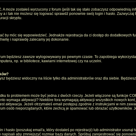
. A może zostałeś wyrzucony z forum (jeśli tak się stało zobaczysz odpowiednią i
 a i tak nie możesz się logować sprawdź ponownie swój login i hasło. Zazwyczaj to 
racji skryptu.
wać by móc się wypowiedzieć. Jednakże rejestracja da ci dostęp do dodatkowych fun
 chwilę i naprawdę zalecamy jej dokonanie.
rum będziesz zawsze wylogowywany po pewnym czasie. To zapobiega wykorzystan
utera, np. w bibliotece, kawiarni internetowej czy na uczelni.
ików?
ysz
będziesz widoczny na liście tylko dla administratorów oraz dla siebie. Będziesz 
ządku to problemem może być jedna z dwóch rzeczy. Jeżeli włączone są funkcje CO
e konto wymaga aktywacji? Niektóre fora wymagają aktywacji wszystkich nowych kont
 aktywacja. Jeżeli otrzymałeś email postępuj zgodnie z instrukcjami w nim zawarty
um osób nieporządanych, które zechcą je spamować lub obrażać użytkowników. Jeż
 hasło (poszukaj email'a, który dostałeś po rejestracji) lub administrator usunął 
e napisali aby zmniejszyć rozmiar bazy danych. Spróbuj zarejestrować się ponown