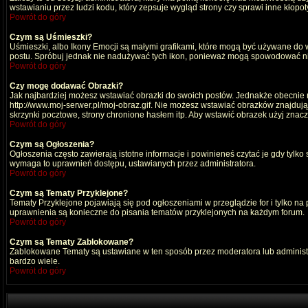
wstawianiu przez ludzi kodu, który zepsuje wygląd strony czy sprawi inne kłop
Powrót do góry
Czym są Uśmieszki?
Uśmieszki, albo Ikony Emocji są małymi grafikami, które mogą być używane do wy
postu. Spróbuj jednak nie nadużywać tych ikon, ponieważ mogą spowodować nie
Powrót do góry
Czy mogę dodawać Obrazki?
Jak najbardziej możesz wstawiać obrazki do swoich postów. Jednakże obecnie n
http://www.moj-serwer.pl/moj-obraz.gif. Nie możesz wstawiać obrazków znajdu
skrzynki pocztowe, strony chronione hasłem itp. Aby wstawić obrazek użyj znac
Powrót do góry
Czym są Ogłoszenia?
Ogłoszenia często zawierają istotne informacje i powinieneś czytać je gdy tylko
wymaga to uprawnień dostępu, ustawianych przez administratora.
Powrót do góry
Czym są Tematy Przyklejone?
Tematy Przyklejone pojawiają się pod ogłoszeniami w przeglądzie for i tylko na
uprawnienia są konieczne do pisania tematów przyklejonych na każdym forum.
Powrót do góry
Czym są Tematy Zablokowane?
Zablokowane Tematy są ustawiane w ten sposób przez moderatora lub administr
bardzo wiele.
Powrót do góry