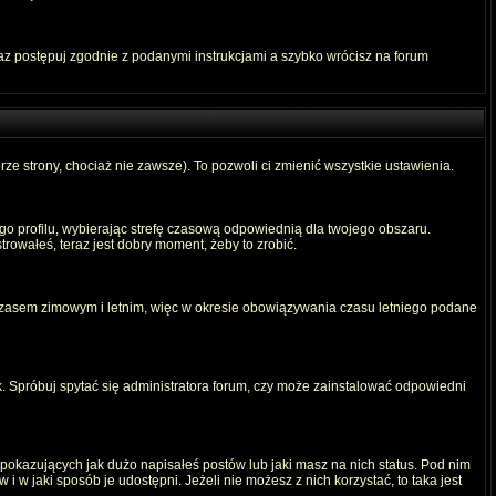
raz postępuj zgodnie z podanymi instrukcjami a szybko wrócisz na forum
rze strony, chociaż nie zawsze). To pozwoli ci zmienić wszystkie ustawienia.
ego profilu, wybierając strefę czasową odpowiednią dla twojego obszaru.
rowałeś, teraz jest dobry moment, żeby to zrobić.
 czasem zimowym i letnim, więc w okresie obowiązywania czasu letniego podane
. Spróbuj spytać się administratora forum, czy może zainstalować odpowiedni
okazujących jak dużo napisałeś postów lub jaki masz na nich status. Pod nim
 w jaki sposób je udostępni. Jeżeli nie możesz z nich korzystać, to taka jest