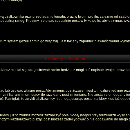
o jest dobry!)
 użytkownika przy przeglądaniu tematu, oraz w twoim profilu, zależnie od szablon
pecjalną rangę. Prosimy nie pisać specjalnie postów tylko po to, aby otrzymać wyż
rum system (jeżeli admin go włączył). Jest tak aby zapobiec niewłaściwemu wyko
Problemy z Pisaniem
ędziesz musiał się zarejestrować zanim będziesz mógł coś napisać; twoje uprawnien
ć lub usuwać własne posty. Aby zmienić post (czasem jest to możliwe jedynie przez
nymi literami informujący, ile razy dany post zmieniano. Nie zostanie on dodany jeśl
). Pamiętaj, że zwykli użytkownicy nie mogą usunąć postu, na który ktoś już odpow
 Kiedy już to zrobisz możesz zaznaczyć pole
Dodaj podpis
przy formularzu wysyłan
zy czym każdorazowo pisząc post możesz zadecydować o nie dodawaniu do niego p