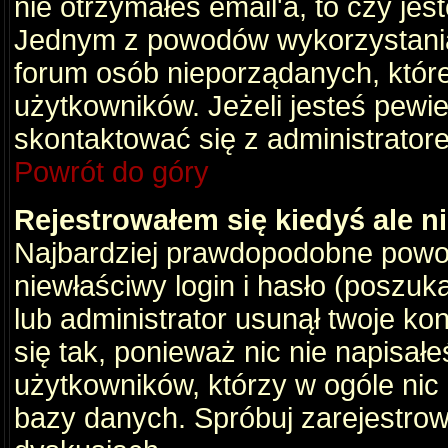
nie otrzymałeś email'a, to czy je
Jednym z powodów wykorzystania 
forum osób nieporządanych, któr
użytkowników. Jeżeli jesteś pewi
skontaktować się z administrator
Powrót do góry
Rejestrowałem się kiedyś ale n
Najbardziej prawdopodobne powod
niewłaściwy login i hasło (poszukaj
lub administrator usunął twoje ko
się tak, ponieważ nic nie napisał
użytkowników, którzy w ogóle nic 
bazy danych. Spróbuj zarejestro