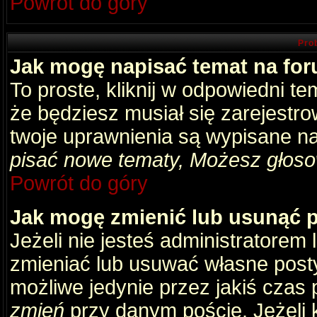
Powrót do góry
Pro
Jak mogę napisać temat na fo
To proste, kliknij w odpowiedni t
że będziesz musiał się zarejestr
twoje uprawnienia są wypisane na 
pisać nowe tematy, Możesz głosow
Powrót do góry
Jak mogę zmienić lub usunąć 
Jeżeli nie jesteś administratore
zmieniać lub usuwać własne posty
możliwe jedynie przez jakiś czas p
zmień
przy danym poście. Jeżeli k