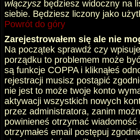
włączysz
będziesz widoczny na liś
siebie. Będziesz liczony jako użyt
Powrót do góry
Zarejestrowałem się ale nie mo
Na początek sprawdź czy wpisujes
porządku to problemem może być 
są funkcje COPPA i kliknąłeś odn
rejestracji musisz postąpić zgodni
nie jest to może twoje konto wym
aktywacji wszystkich nowych kon
przez administratora, zanim można
powinieneś otrzymać wiadomość c
otrzymałeś email postępuj zgodnie