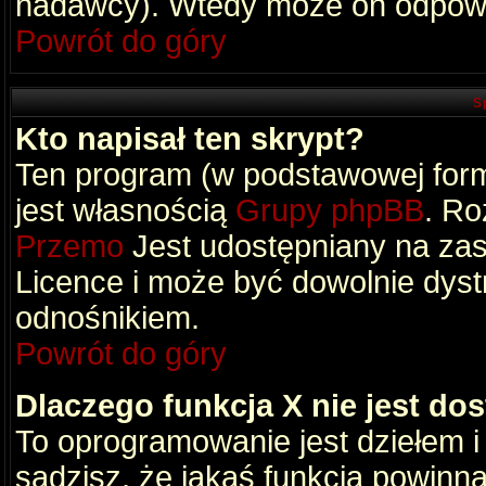
nadawcy). Wtedy może on odpowi
Powrót do góry
S
Kto napisał ten skrypt?
Ten program (w podstawowej formi
jest własnością
Grupy phpBB
. Ro
Przemo
Jest udostępniany na zas
Licence i może być dowolnie dys
odnośnikiem.
Powrót do góry
Dlaczego funkcja X nie jest do
To oprogramowanie jest dziełem i
sądzisz, że jakaś funkcja powinn