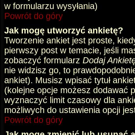
w formularzu wysyłania)
Powrót do góry
Jak mogę utworzyć ankietę?
Tworzenie ankiet jest proste, kie
pierwszy post w temacie, jeśli m
zobaczyć formularz
Dodaj Ankiet
nie widzisz go, to prawdopodobni
ankiet). Musisz wpisać tytuł ankie
(kolejne opcje możesz dodawać 
wyznaczyć limit czasowy dla ankie
możliwych do ustawienia opcji jes
Powrót do góry
Jak mogę zmienić lub usunąć a