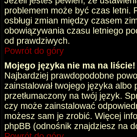
Jeżeli jesteś pewien, że ustawien
problemem może być czas letni. 
osbługi zmian między czasem zim
obowiązywania czasu letniego po
od prawdziwych.
Powrót do góry
Mojego języka nie ma na liście!
Najbardziej prawdopodobne powod
zainstalował twojego języka albo 
przetłumaczony na twój język. Spr
czy może zainstalować odpowiedni 
możesz sam je zrobić. Więcej info
phpBB (odnośnik znajdziesz na do
Powrót do góry