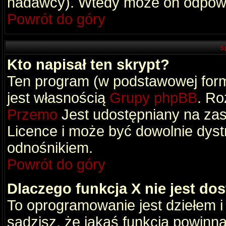
nadawcy). Wtedy może on odpowi
Powrót do góry
S
Kto napisał ten skrypt?
Ten program (w podstawowej formi
jest własnością
Grupy phpBB
. Ro
Przemo
Jest udostępniany na zas
Licence i może być dowolnie dys
odnośnikiem.
Powrót do góry
Dlaczego funkcja X nie jest do
To oprogramowanie jest dziełem i
sądzisz, że jakaś funkcja powinn