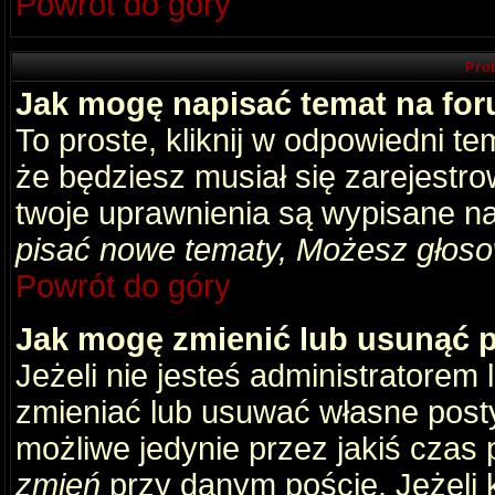
Powrót do góry
Pro
Jak mogę napisać temat na fo
To proste, kliknij w odpowiedni t
że będziesz musiał się zarejestr
twoje uprawnienia są wypisane na 
pisać nowe tematy, Możesz głosow
Powrót do góry
Jak mogę zmienić lub usunąć 
Jeżeli nie jesteś administratore
zmieniać lub usuwać własne posty
możliwe jedynie przez jakiś czas p
zmień
przy danym poście. Jeżeli k