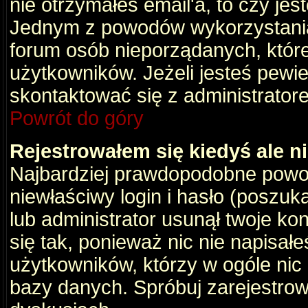
nie otrzymałeś email'a, to czy je
Jednym z powodów wykorzystania 
forum osób nieporządanych, któr
użytkowników. Jeżeli jesteś pewi
skontaktować się z administrator
Powrót do góry
Rejestrowałem się kiedyś ale n
Najbardziej prawdopodobne powod
niewłaściwy login i hasło (poszukaj
lub administrator usunął twoje ko
się tak, ponieważ nic nie napisał
użytkowników, którzy w ogóle nic 
bazy danych. Spróbuj zarejestro