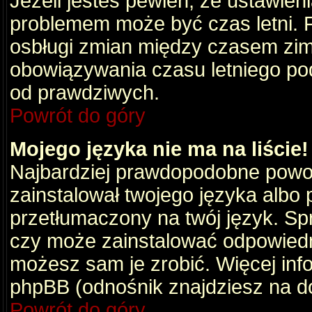
Jeżeli jesteś pewien, że ustawien
problemem może być czas letni. 
osbługi zmian między czasem zim
obowiązywania czasu letniego po
od prawdziwych.
Powrót do góry
Mojego języka nie ma na liście!
Najbardziej prawdopodobne powod
zainstalował twojego języka albo 
przetłumaczony na twój język. Spr
czy może zainstalować odpowiedni 
możesz sam je zrobić. Więcej info
phpBB (odnośnik znajdziesz na do
Powrót do góry