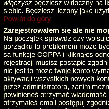
włączysz
będziesz widoczny na liś
siebie. Będziesz liczony jako użyt
Powrót do góry
Zarejestrowałem się ale nie mo
Na początek sprawdź czy wpisujes
porządku to problemem może być 
są funkcje COPPA i kliknąłeś odn
rejestracji musisz postąpić zgodni
nie jest to może twoje konto wym
aktywacji wszystkich nowych kon
przez administratora, zanim można
powinieneś otrzymać wiadomość c
otrzymałeś email postępuj zgodnie