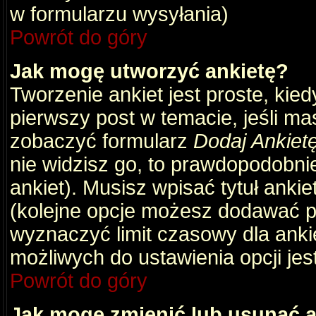
w formularzu wysyłania)
Powrót do góry
Jak mogę utworzyć ankietę?
Tworzenie ankiet jest proste, kie
pierwszy post w temacie, jeśli m
zobaczyć formularz
Dodaj Ankiet
nie widzisz go, to prawdopodobni
ankiet). Musisz wpisać tytuł ankie
(kolejne opcje możesz dodawać 
wyznaczyć limit czasowy dla ankie
możliwych do ustawienia opcji jes
Powrót do góry
Jak mogę zmienić lub usunąć a