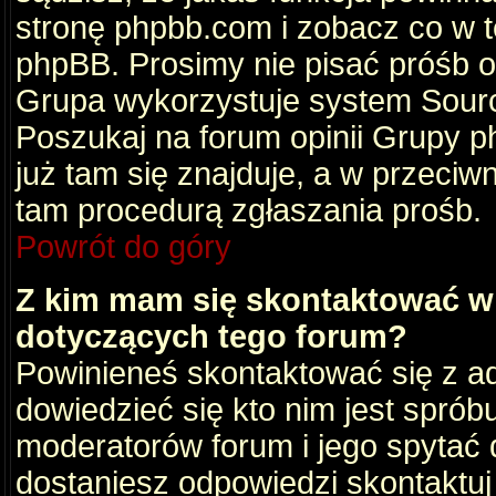
stronę phpbb.com i zobacz co w 
phpBB. Prosimy nie pisać próśb 
Grupa wykorzystuje system Sourc
Poszukaj na forum opinii Grupy ph
już tam się znajduje, a w przec
tam procedurą zgłaszania prośb.
Powrót do góry
Z kim mam się skontaktować w
dotyczących tego forum?
Powinieneś skontaktować się z ad
dowiedzieć się kto nim jest sprób
moderatorów forum i jego spytać d
dostaniesz odpowiedzi skontaktuj