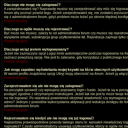
Dlaczego nie mogę się zalogować?
A zarejestrowałeś się? Naprawdę musisz się zarejestrować aby móc się logować
forum aby poznać powód tego. Jeżeli zarejestrowałeś się, nie zostałeś wyrzucony
się z administratorem forum, gdyż problem może leżeć po stronie błędnej konfigu
Powrót do góry
Dlaczego w ogóle muszę się rejestrować?
Być może nie musisz, zależy to od administratora forum czy musisz się rejestro
wysyłanie emaili, subskrypcja grup użytkowników itd. Rejestracja zajmuje tylko
Powrót do góry
Dlaczego wciąż jestem wylogowywany?
Jeżeli nie zaznaczysz opcji
Loguj mnie automatycznie
podczas logowania na fo
zaznacz powyższą opcję. Nie jest to zalecane, gdy korzystasz z publicznego komp
Powrót do góry
Jak mogę zapobiec wyświetlaniu mojej ksywki na liście obecnych użytkown
W swoim profilu znajdziesz opcję
Ukryj moją obecność na forum
. Jeżeli ją
włącz
Powrót do góry
Zarejestrowałem się ale nie mogę się zalogować!
Na początek sprawdź czy wpisujesz poprawny login i hasło. Jeżeli te są w por
postąpić zgodnie z otrzymanymi instrukcjami. Jeżeli tak nie jest to może twoj
na nie logować. Po rejestracji powinieneś otrzymać wiadomość czy wymagana jest
adres? Jednym z powodów wykorzystania aktywacji jest redukcja dostępu do for
administratorem forum.
Powrót do góry
Rejestrowałem się kiedyś ale nie mogę się już logować!
Najbardziej prawdopodobne powody takiego stanu to: wpisałeś niewłaściwy login i
napisałeś? Często administratorzy usuwają użytkowników, którzy w ogóle nic ni