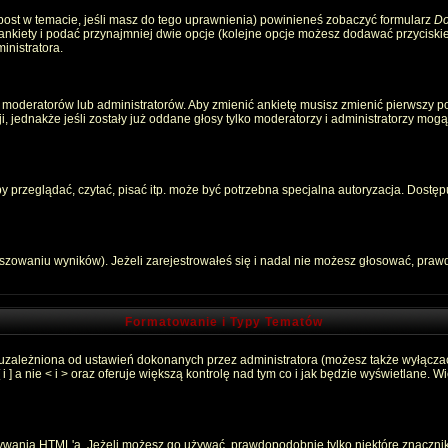
 post w temacie, jeśli masz do tego uprawnienia) powinieneś zobaczyć formularz
Do
 ankiety i podać przynajmniej dwie opcje (kolejne opcje możesz dodawać przycisk
inistratora.
 moderatorów lub administratorów. Aby zmienić ankietę musisz zmienić pierwszy pos
, jednakże jeśli zostały już oddane głosy tylko moderatorzy i administratorzy mog
przeglądać, czytać, pisać itp. może być potrzebna specjalna autoryzacja. Dostępu
łszowaniu wyników). Jeżeli zarejestrowałeś się i nadal nie możesz głosować, pr
Formatowanie i Typy Tematów
 uzależniona od ustawień dokonanych przez administratora (możesz także wyłącza
 a nie < i > oraz oferuje większą kontrolę nad tym co i jak będzie wyświetlane. 
używania HTML'a. Jeżeli możesz go używać, prawdopodobnie tylko niektóre znaczni