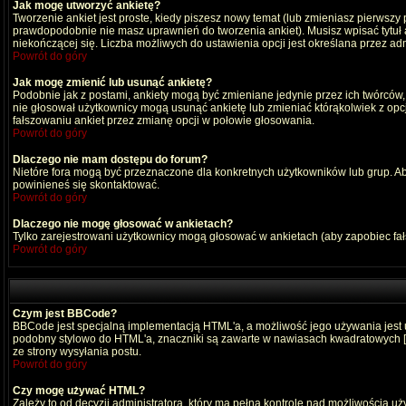
Jak mogę utworzyć ankietę?
Tworzenie ankiet jest proste, kiedy piszesz nowy temat (lub zmieniasz pierwszy
prawdopodobnie nie masz uprawnień do tworzenia ankiet). Musisz wpisać tytuł
niekończącej się. Liczba możliwych do ustawienia opcji jest określana przez adm
Powrót do góry
Jak mogę zmienić lub usunąć ankietę?
Podobnie jak z postami, ankiety mogą być zmieniane jedynie przez ich twórców,
nie głosował użytkownicy mogą usunąć ankietę lub zmieniać którąkolwiek z opcji
fałszowaniu ankiet przez zmianę opcji w połowie głosowania.
Powrót do góry
Dlaczego nie mam dostępu do forum?
Nietóre fora mogą być przeznaczone dla konkretnych użytkowników lub grup. Aby 
powinieneś się skontaktować.
Powrót do góry
Dlaczego nie mogę głosować w ankietach?
Tylko zarejestrowani użytkownicy mogą głosować w ankietach (aby zapobiec fa
Powrót do góry
Czym jest BBCode?
BBCode jest specjalną implementacją HTML'a, a możliwość jego używania jest
podobny stylowo do HTML'a, znaczniki są zawarte w nawiasach kwadratowych [ i ]
ze strony wysyłania postu.
Powrót do góry
Czy mogę używać HTML?
Zależy to od decyzji administratora, który ma pełną kontrolę nad możliwością 