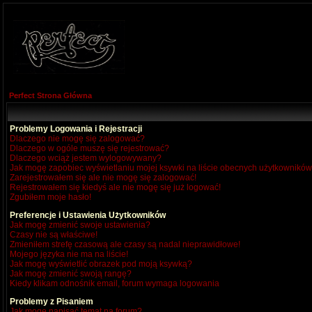
Perfect Strona Główna
Problemy Logowania i Rejestracji
Dlaczego nie mogę się zalogować?
Dlaczego w ogóle muszę się rejestrować?
Dlaczego wciąż jestem wylogowywany?
Jak mogę zapobiec wyświetlaniu mojej ksywki na liście obecnych użytkownikó
Zarejestrowałem się ale nie mogę się zalogować!
Rejestrowałem się kiedyś ale nie mogę się już logować!
Zgubiłem moje hasło!
Preferencje i Ustawienia Użytkowników
Jak mogę zmienić swoje ustawienia?
Czasy nie są właściwe!
Zmieniłem strefę czasową ale czasy są nadal nieprawidłowe!
Mojego języka nie ma na liście!
Jak mogę wyświetlić obrazek pod moją ksywką?
Jak mogę zmienić swoją rangę?
Kiedy klikam odnośnik email, forum wymaga logowania
Problemy z Pisaniem
Jak mogę napisać temat na forum?