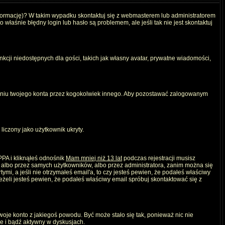
nformację)? W takim wypadku skontaktuj się z webmasterem lub administratorem
właśnie błędny login lub hasło są problemem, ale jeśli tak nie jest skontaktuj
kcji niedostępnych dla gości, takich jak własny avatar, prywatne wiadomości,
iu twojego konta przez kogokolwiek innego. Aby pozostawać zalogowanym
liczony jako użytkownik ukryty.
PPA i kliknąłeś odnośnik
Mam mniej niż 13 lat
podczas rejestracji musisz
, albo przez samych użytkowników, albo przez administratora, zanim można się
mi, a jeśli nie otrzymałeś email'a, to czy jesteś pewien, że podałeś właściwy
eli jesteś pewien, że podałeś właściwy email spróbuj skontaktować się z
twoje konto z jakiegoś powodu. Być może stało się tak, ponieważ nic nie
ie i bądź aktywny w dyskusjach.