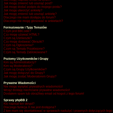
Jak mogę zmienić lub usunąć post?
Jak mogę dodać podpis do mojego postu?
Jak mogę utworzyć ankietę?
Jak mogę zmienić lub usunąć ankietę?
Dlaczego nie mam dostępu do forum?
Dlaczego nie mogę głosować w ankietach?
Formatowanie i Typy Tematów
Czym jest BBCode?
Czy mogę używać HTML?
Czym są Uśmieszki?
Czy mogę dodawać Obrazki?
Czym są Ogłoszenia?
Czym są Tematy Przyklejone?
Czym są Tematy Zablokowane?
Poziomy Użytkowników i Grupy
Kim są Administratorzy?
Kim są Moderatorzy?
Czym są Grupy Użytkowników?
Jak mogę dołączyć do Grupy?
Jak mogę zostać Moderatorem Grupy?
Prywatne Wiadomości
Nie mogę wysyłać prywatnych wiadomości!
Wciąż dostaję niechciane prywatne wiadomości!
Dostałem spam lub obraźliwy email od kogoś z tego forum!
Sprawy phpBB 2
Kto napisał ten skrypt?
Dlaczego funkcja X nie jest dostępna?
Z kim mam się skontaktować w sprawach nadużyć i prawnych dotyczących tego