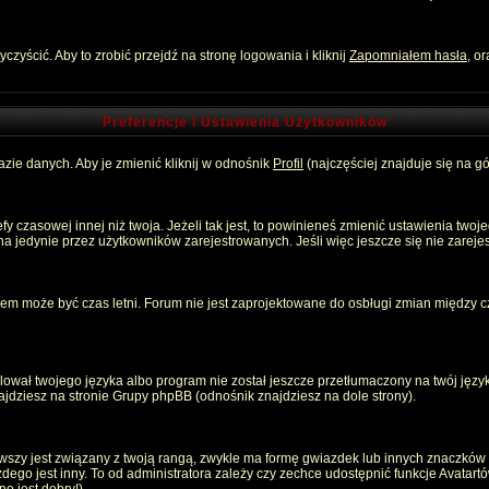
zyścić. Aby to zrobić przejdź na stronę logowania i kliknij
Zapomniałem hasła
, o
Preferencje i Ustawienia Użytkowników
zie danych. Aby je zmienić kliknij w odnośnik
Profil
(najczęściej znajduje się na gó
 czasowej innej niż twoja. Jeżeli tak jest, to powinieneś zmienić ustawienia twoj
 jedynie przez użytkowników zarejestrowanych. Jeśli więc jeszcze się nie zarejest
emem może być czas letni. Forum nie jest zaprojektowane do osbługi zmian między
ował twojego języka albo program nie został jeszcze przetłumaczony na twój język
znajdziesz na stronie Grupy phpBB (odnośnik znajdziesz na dole strony).
szy jest związany z twoją rangą, zwykle ma formę gwiazdek lub innych znaczków p
o jest inny. To od administratora zależy czy zechce udostępnić funkcje Avatartów i