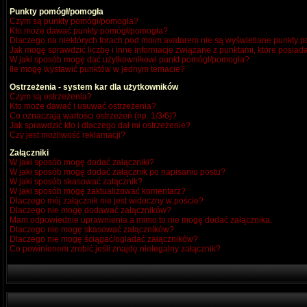
Punkty pomógł/pomogła
Czym są punkty pomógł/pomogła?
Kto może dawać punkty pomógł/pomogła?
Dlaczego na niektórych forach pod moim avatarem nie są wyświetlane punkty
Jak mogę sprawdzić liczbę i inne informacje związane z punktami, które posiada
W jaki sposób mogę dać użytkownikowi punkt pomógł/pomogła?
Ile mogę wystawić punktów w jednym temacie?
Ostrzeżenia - system kar dla użytkowników
Czym są ostrzeżenia?
Kto może dawać i usuwać ostrzeżenia?
Co oznaczają wartości ostrzeżeń (np. 1/3/6)?
Jak sprawdzić kto i dlaczego dał mi ostrzeżenie?
Czy jest możliwość reklamacji?
Załączniki
W jaki sposób mogę dodać załączniki?
W jaki sposób mogę dodać załącznik po napisaniu postu?
W jaki sposób skasować załącznik?
W jaki sposób mogę zaktualizować komentarz?
Dlaczego mój załącznik nie jest widoczny w poście?
Dlaczego nie mogę dodawać załączników?
Mam odpowiednie uprawnienia a mimo to nie mogę dodać załącznika.
Dlaczego nie mogę skasować załączników?
Dlaczego nie mogę ściągać/ogladać załączników?
Co powinienem zrobić jeśli znajdę nielegalny załącznik?