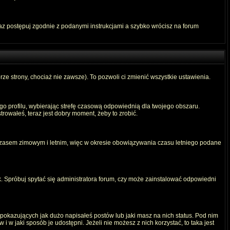
raz postępuj zgodnie z podanymi instrukcjami a szybko wrócisz na forum
rze strony, chociaż nie zawsze). To pozwoli ci zmienić wszystkie ustawienia.
ego profilu, wybierając strefę czasową odpowiednią dla twojego obszaru.
rowałeś, teraz jest dobry moment, żeby to zrobić.
 czasem zimowym i letnim, więc w okresie obowiązywania czasu letniego podane
. Spróbuj spytać się administratora forum, czy może zainstalować odpowiedni
okazujących jak dużo napisałeś postów lub jaki masz na nich status. Pod nim
 w jaki sposób je udostępni. Jeżeli nie możesz z nich korzystać, to taka jest