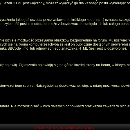
oty. Jeżeli HTML jest włączony, możesz wyłączyć go dla każdego postu wybierając 
rażenia jakiegoś uczucia przez wstawienie krótkiego kodu, np. :) oznacza szczęści
czytelność postu i moderator może zdecydować o usunięciu ich lub całego postu
ie istnieje możliwość przesyłania obrazków bezpośrednio na forum. Musisz więc w
jących się na twoim komputerze (chyba że jest on publicznie dostępnym serwerem
znika BBCode [img] lub odpowiedniego znacznika HTML (jeśli jest to dozwolone).
 się pojawią. Ogłoszenia pojawiają się na górze każdej strony na forum, w którym z
 pierwszej jego stronie. Najczęściej są dosyć ważne, więc w miarę możliwości powin
atora. Nie możesz pisać w nich dalszych odpowiedzi oraz każda zawarta w nich 
Poziomy Użytkowników i Grupy