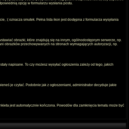
odpowiednią opcję w formularzu wysłania postu.
e, :( oznacza smutek. Pełna lista ikon jest dostępna z formularza wysyłania
.
stawiać obrazki, które znajdują się na innym, ogólnodostępnym serwerze, np.
) ani obrazków przechowywanych na stronach wymagających autoryzacji, np.
ostały napisane. To czy możesz wysyłać ogłoszenia zależy od tego, jakich
ieneś je czytać. Podobnie jak z ogłoszeniami, administrator decyduje jakie
ankieta jest automatycznie kończona. Powodów dla zamknięcia tematu może być