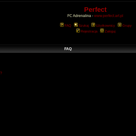
Perfect
FC Adrenalina -
www.perfect.art.pl
FAQ
Szukaj
Użytkownicy
Grupy
Rejestracja
Zaloguj
FAQ
w?