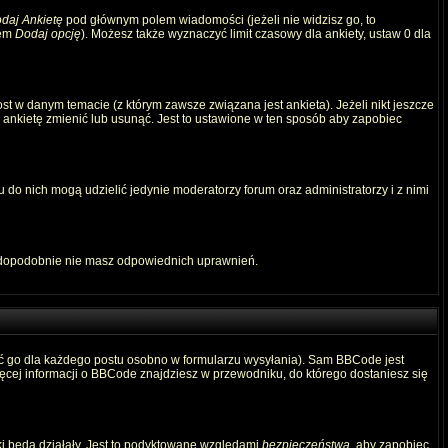
daj Ankietę
pod głównym polem wiadomości (jeżeli nie widzisz go, to
iem
Dodaj opcję
). Możesz także wyznaczyć limit czasowy dla ankiety, ustaw 0 dla
t w danym temacie (z którym zawsze związana jest ankieta). Jeżeli nikt jeszcze
ą ankietę zmienić lub usunąć. Jest to ustawione w ten sposób aby zapobiec
 do nich mogą udzielić jedynie moderatorzy forum oraz administratorzy i z nimi
awdopodobnie nie masz odpowiednich uprawnień.
ć go dla każdego postu osobno w formularzu wysyłania). Sam BBCode jest
Więcej informacji o BBCode znajdziesz w przewodniku, do którego dostaniesz się
ki będą działały. Jest to podyktowane względami
bezpieczeństwa
, aby zapobiec