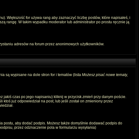
u). Większość for używa rang aby zaznaczyć liczbę postów, które napisałeś, i
szą rangę. W takim wypadku moderator lub administrator po prostu ręcznie ją
rzystaniu adresów na forum przez anonimowych użytkowników.
ia są wypisane na dole stron for i tematów (lista
Możesz pisać nowe tematy,
 jakiś czas po jego napisaniu) kliknij w przycisk
zmień
przy danym poście.
i ktoś już odpowiedział na post, lub jeśli został on zmieniony przez
iedział.
ia postu, aby dodać podpis. Możesz także domyślnie dodawać podpis do
odpisu, przez odznaczenie pola w formularzu wysyłania)