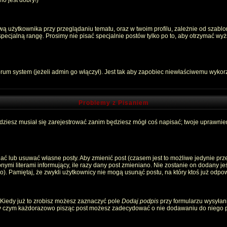
o jest dobry!)
 użytkownika przy przeglądaniu tematu, oraz w twoim profilu, zależnie od szablon
pecjalną rangę. Prosimy nie pisać specjalnie postów tylko po to, aby otrzymać wyż
rum system (jeżeli admin go włączył). Jest tak aby zapobiec niewłaściwemu wyko
Problemy z Pisaniem
ędziesz musiał się zarejestrować zanim będziesz mógł coś napisać; twoje uprawnien
ć lub usuwać własne posty. Aby zmienić post (czasem jest to możliwe jedynie przez
nymi literami informujący, ile razy dany post zmieniano. Nie zostanie on dodany jeśl
). Pamiętaj, że zwykli użytkownicy nie mogą usunąć postu, na który ktoś już odpow
 Kiedy już to zrobisz możesz zaznaczyć pole
Dodaj podpis
przy formularzu wysyłan
zy czym każdorazowo pisząc post możesz zadecydować o nie dodawaniu do niego p