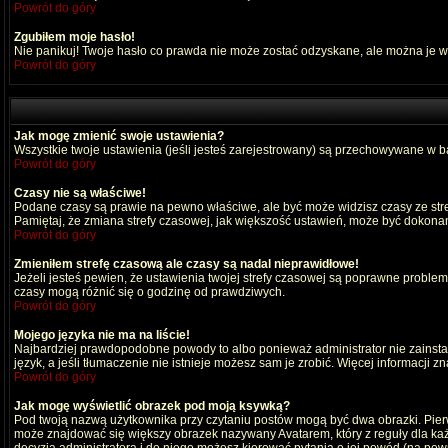
Powrót do góry
Zgubiłem moje hasło!
Nie panikuj! Twoje hasło co prawda nie może zostać odzyskane, ale można je wyc
Powrót do góry
Jak mogę zmienić swoje ustawienia?
Wszystkie twoje ustawienia (jeśli jesteś zarejestrowany) są przechowywane w ba
Powrót do góry
Czasy nie są właściwe!
Podane czasy są prawie na pewno właściwe, ale być może widzisz czasy ze strefy
Pamiętaj, że zmiana strefy czasowej, jak większość ustawień, może być dokonana
Powrót do góry
Zmieniłem strefę czasową ale czasy są nadal nieprawidłowe!
Jeżeli jesteś pewien, że ustawienia twojej strefy czasowej są poprawne probl
czasy mogą różnić się o godzinę od prawdziwych.
Powrót do góry
Mojego języka nie ma na liście!
Najbardziej prawdopodobne powody to albo ponieważ administrator nie zainstal
język, a jeśli tłumaczenie nie istnieje możesz sam je zrobić. Więcej informacji 
Powrót do góry
Jak mogę wyświetlić obrazek pod moją ksywką?
Pod twoją nazwą użytkownika przy czytaniu postów mogą być dwa obrazki. Pierw
może znajdować się większy obrazek nazywany Avatarem, który z reguły dla każdeg