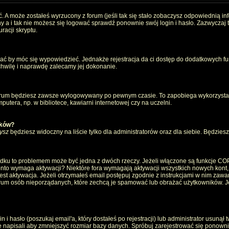
. A może zostałeś wyrzucony z forum (jeśli tak się stało zobaczysz odpowiednią i
 a i tak nie możesz się logować sprawdź ponownie swój login i hasło. Zazwyczaj to 
racji skryptu.
wać by móc się wypowiedzieć. Jednakże rejestracja da ci dostęp do dodatkowych fun
 chwilę i naprawdę zalecamy jej dokonanie.
rum będziesz zawsze wylogowywany po pewnym czasie. To zapobiega wykorzystan
utera, np. w bibliotece, kawiarni internetowej czy na uczelni.
ików?
ysz
będziesz widoczny na liście tylko dla administratorów oraz dla siebie. Będziesz 
ządku to problemem może być jedna z dwóch rzeczy. Jeżeli włączone są funkcje CO
e konto wymaga aktywacji? Niektóre fora wymagają aktywacji wszystkich nowych kont
 aktywacja. Jeżeli otrzymałeś email postępuj zgodnie z instrukcjami w nim zawarty
um osób nieporządanych, które zechcą je spamować lub obrażać użytkowników. Jeż
 hasło (poszukaj email'a, który dostałeś po rejestracji) lub administrator usunął 
e napisali aby zmniejszyć rozmiar bazy danych. Spróbuj zarejestrować się ponown