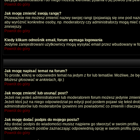
decyzja administratora i do niego możesz kierować pytania o jej powód (na pewn
Powrót do góry
Jak mogę zmienić swoją rangę?
Przeważnie nie możesz zmienić nazwy swojej rangi (pojawiają się one pod nazwą
aby wyróżnić konkretne osoby, np. moderatorzy czy administratorzy mogą mieć s
zmniejszy.
Powrót do góry
Kiedy klikam odnośnik email, forum wymaga logowania
Jedynie zarejestrowani użytkownicy mogą wysyłać email przez wbudowany w fo
Powrót do góry
Jak mogę napisać temat na forum?
To proste, kliknij w odpowiedni temat na jedym z for lub tematów. Możliwe, że b
Możesz głosować w ankietach, itp.
)
Powrót do góry
Jak mogę zmienić lub usunąć post?
Jeżeli nie jesteś administratorem lub moderatorem forum możesz jedynie zmienia
Jeżeli ktoś już na niego odpowiedział po edycji pod postem pojawi się tekst drob
administratorów lub moderatorów (powinni oni powiadomić co zmienili i dlaczego
Powrót do góry
Jak mogę dodać podpis do mojego postu?
Aby dodać podpis do wiadomości musisz najpierw go stworzyć w swoim profilu.
wszystkich swoich postów zaznaczając odpowiednią opcję w swoim profilu (pr
Powrót do góry