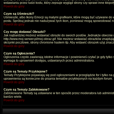
wstawianiu przez ludzi kodu, który zepsuje wygląd strony czy sprawi inne kłop
Powrót do góry
Czym są Uśmieszki?
Uśmieszki, albo Ikony Emocji są małymi grafikami, które mogą być używane do wy
postu. Spróbuj jednak nie nadużywać tych ikon, ponieważ mogą spowodować nie
Powrót do góry
Czy mogę dodawać Obrazki?
Jak najbardziej możesz wstawiać obrazki do swoich postów. Jednakże obecnie n
http://www.moj-serwer.pl/moj-obraz.gif. Nie możesz wstawiać obrazków znajdu
skrzynki pocztowe, strony chronione hasłem itp. Aby wstawić obrazek użyj znac
Powrót do góry
Czym są Ogłoszenia?
Ogłoszenia często zawierają istotne informacje i powinieneś czytać je gdy tylko
wymaga to uprawnień dostępu, ustawianych przez administratora.
Powrót do góry
Czym są Tematy Przyklejone?
Tematy Przyklejone pojawiają się pod ogłoszeniami w przeglądzie for i tylko na
uprawnienia są konieczne do pisania tematów przyklejonych na każdym forum.
Powrót do góry
Czym są Tematy Zablokowane?
Zablokowane Tematy są ustawiane w ten sposób przez moderatora lub administr
bardzo wiele.
Powrót do góry