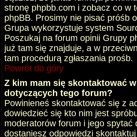
stronę phpbb.com i zobacz co w 
phpBB. Prosimy nie pisać próśb 
Grupa wykorzystuje system Sourc
Poszukaj na forum opinii Grupy ph
już tam się znajduje, a w przec
tam procedurą zgłaszania prośb.
Powrót do góry
Z kim mam się skontaktować w
dotyczących tego forum?
Powinieneś skontaktować się z ad
dowiedzieć się kto nim jest sprób
moderatorów forum i jego spytać d
dostaniesz odpowiedzi skontaktuj