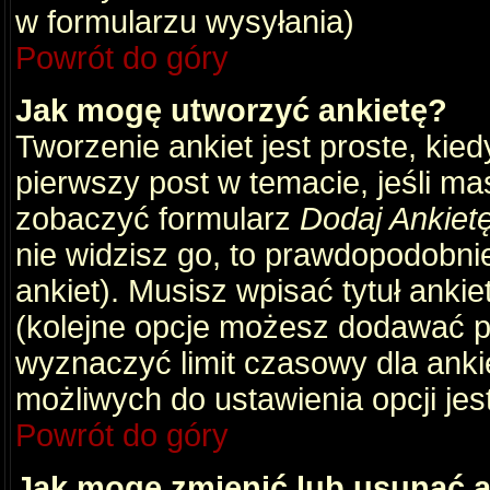
w formularzu wysyłania)
Powrót do góry
Jak mogę utworzyć ankietę?
Tworzenie ankiet jest proste, kie
pierwszy post w temacie, jeśli m
zobaczyć formularz
Dodaj Ankiet
nie widzisz go, to prawdopodobni
ankiet). Musisz wpisać tytuł ankie
(kolejne opcje możesz dodawać 
wyznaczyć limit czasowy dla ankie
możliwych do ustawienia opcji jes
Powrót do góry
Jak mogę zmienić lub usunąć a