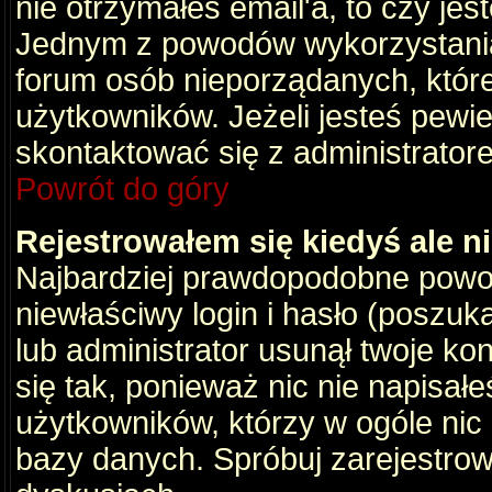
nie otrzymałeś email'a, to czy je
Jednym z powodów wykorzystania 
forum osób nieporządanych, któr
użytkowników. Jeżeli jesteś pewi
skontaktować się z administrator
Powrót do góry
Rejestrowałem się kiedyś ale n
Najbardziej prawdopodobne powod
niewłaściwy login i hasło (poszukaj
lub administrator usunął twoje ko
się tak, ponieważ nic nie napisał
użytkowników, którzy w ogóle nic 
bazy danych. Spróbuj zarejestro