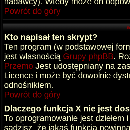
nadawcy). Wtedy może on odpowi
Powrót do góry
S
Kto napisał ten skrypt?
Ten program (w podstawowej formi
jest własnością
Grupy phpBB
. Ro
Przemo
Jest udostępniany na zas
Licence i może być dowolnie dys
odnośnikiem.
Powrót do góry
Dlaczego funkcja X nie jest do
To oprogramowanie jest dziełem i
sądzisz, że jakaś funkcja powinn