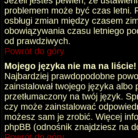
Jeżeli jesteś pewien, że ustawien
problemem może być czas letni. 
osbługi zmian między czasem zim
obowiązywania czasu letniego po
od prawdziwych.
Powrót do góry
Mojego języka nie ma na liście!
Najbardziej prawdopodobne powod
zainstalował twojego języka albo 
przetłumaczony na twój język. Spr
czy może zainstalować odpowiedni 
możesz sam je zrobić. Więcej info
phpBB (odnośnik znajdziesz na do
Powrót do góry