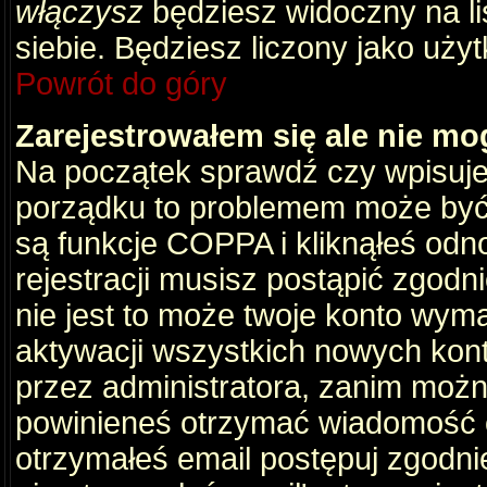
włączysz
będziesz widoczny na liś
siebie. Będziesz liczony jako użyt
Powrót do góry
Zarejestrowałem się ale nie mo
Na początek sprawdź czy wpisujes
porządku to problemem może być 
są funkcje COPPA i kliknąłeś odn
rejestracji musisz postąpić zgodni
nie jest to może twoje konto wym
aktywacji wszystkich nowych kon
przez administratora, zanim można
powinieneś otrzymać wiadomość c
otrzymałeś email postępuj zgodnie