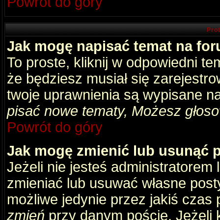
Powrót do góry
Pro
Jak mogę napisać temat na fo
To proste, kliknij w odpowiedni t
że będziesz musiał się zarejestr
twoje uprawnienia są wypisane na 
pisać nowe tematy, Możesz głosow
Powrót do góry
Jak mogę zmienić lub usunąć 
Jeżeli nie jesteś administratore
zmieniać lub usuwać własne posty
możliwe jedynie przez jakiś czas p
zmień
przy danym poście. Jeżeli k