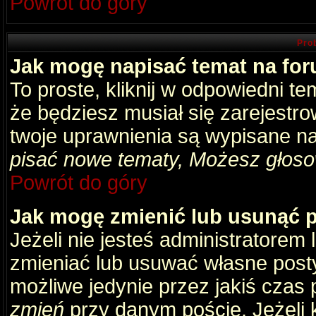
Powrót do góry
Pro
Jak mogę napisać temat na fo
To proste, kliknij w odpowiedni t
że będziesz musiał się zarejestr
twoje uprawnienia są wypisane na 
pisać nowe tematy, Możesz głosow
Powrót do góry
Jak mogę zmienić lub usunąć 
Jeżeli nie jesteś administratore
zmieniać lub usuwać własne posty
możliwe jedynie przez jakiś czas p
zmień
przy danym poście. Jeżeli k