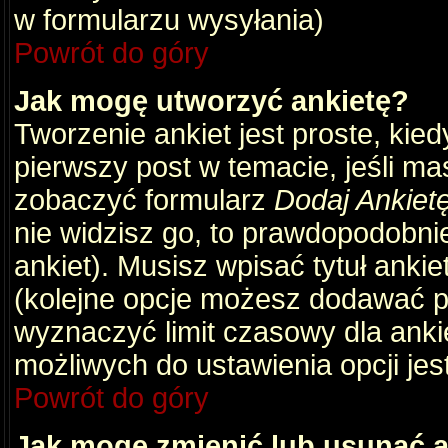
w formularzu wysyłania)
Powrót do góry
Jak mogę utworzyć ankietę?
Tworzenie ankiet jest proste, kie
pierwszy post w temacie, jeśli m
zobaczyć formularz
Dodaj Ankiet
nie widzisz go, to prawdopodobni
ankiet). Musisz wpisać tytuł ankie
(kolejne opcje możesz dodawać 
wyznaczyć limit czasowy dla ankie
możliwych do ustawienia opcji jes
Powrót do góry
Jak mogę zmienić lub usunąć a