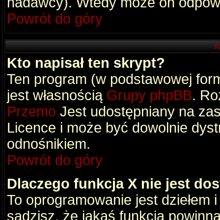
nadawcy). Wtedy może on odpowi
Powrót do góry
S
Kto napisał ten skrypt?
Ten program (w podstawowej formi
jest własnością
Grupy phpBB
. Ro
Przemo
Jest udostępniany na zas
Licence i może być dowolnie dys
odnośnikiem.
Powrót do góry
Dlaczego funkcja X nie jest do
To oprogramowanie jest dziełem i
sądzisz, że jakaś funkcja powinn