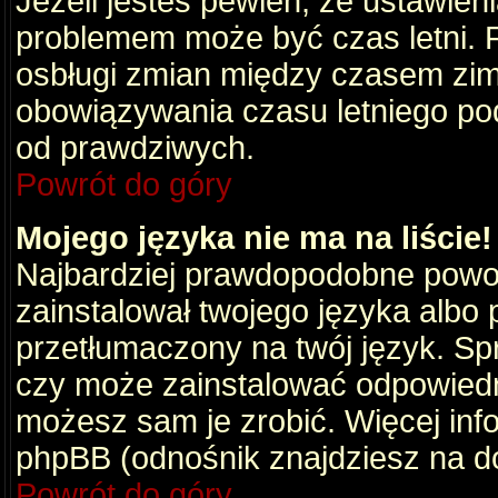
Jeżeli jesteś pewien, że ustawien
problemem może być czas letni. 
osbługi zmian między czasem zim
obowiązywania czasu letniego po
od prawdziwych.
Powrót do góry
Mojego języka nie ma na liście!
Najbardziej prawdopodobne powod
zainstalował twojego języka albo 
przetłumaczony na twój język. Spr
czy może zainstalować odpowiedni 
możesz sam je zrobić. Więcej info
phpBB (odnośnik znajdziesz na do
Powrót do góry