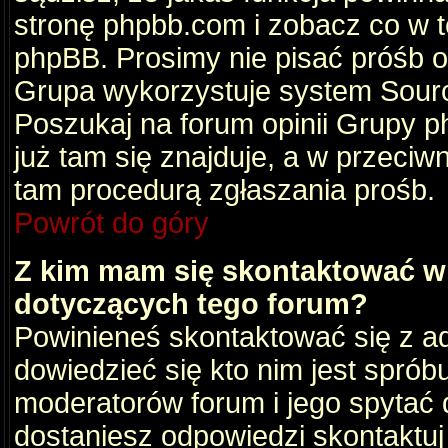
stronę phpbb.com i zobacz co w 
phpBB. Prosimy nie pisać próśb 
Grupa wykorzystuje system Sourc
Poszukaj na forum opinii Grupy ph
już tam się znajduje, a w przec
tam procedurą zgłaszania prośb.
Powrót do góry
Z kim mam się skontaktować w
dotyczących tego forum?
Powinieneś skontaktować się z ad
dowiedzieć się kto nim jest sprób
moderatorów forum i jego spytać d
dostaniesz odpowiedzi skontaktuj