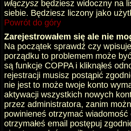
włączysz
będziesz widoczny na liś
siebie. Będziesz liczony jako użyt
Powrót do góry
Zarejestrowałem się ale nie mo
Na początek sprawdź czy wpisujes
porządku to problemem może być 
są funkcje COPPA i kliknąłeś odn
rejestracji musisz postąpić zgodni
nie jest to może twoje konto wym
aktywacji wszystkich nowych kon
przez administratora, zanim można
powinieneś otrzymać wiadomość c
otrzymałeś email postępuj zgodnie