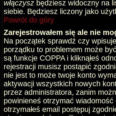
włączysz
będziesz widoczny na liś
siebie. Będziesz liczony jako użyt
Powrót do góry
Zarejestrowałem się ale nie mo
Na początek sprawdź czy wpisujes
porządku to problemem może być 
są funkcje COPPA i kliknąłeś odn
rejestracji musisz postąpić zgodni
nie jest to może twoje konto wym
aktywacji wszystkich nowych kon
przez administratora, zanim można
powinieneś otrzymać wiadomość c
otrzymałeś email postępuj zgodnie