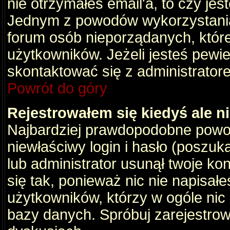
nie otrzymałeś email'a, to czy je
Jednym z powodów wykorzystania 
forum osób nieporządanych, któr
użytkowników. Jeżeli jesteś pewi
skontaktować się z administrator
Powrót do góry
Rejestrowałem się kiedyś ale n
Najbardziej prawdopodobne powod
niewłaściwy login i hasło (poszukaj
lub administrator usunął twoje ko
się tak, ponieważ nic nie napisał
użytkowników, którzy w ogóle nic 
bazy danych. Spróbuj zarejestro