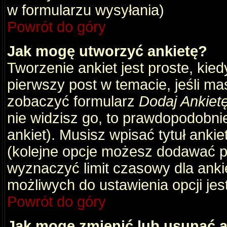
w formularzu wysyłania)
Powrót do góry
Jak mogę utworzyć ankietę?
Tworzenie ankiet jest proste, kie
pierwszy post w temacie, jeśli m
zobaczyć formularz
Dodaj Ankiet
nie widzisz go, to prawdopodobni
ankiet). Musisz wpisać tytuł ankie
(kolejne opcje możesz dodawać 
wyznaczyć limit czasowy dla ankie
możliwych do ustawienia opcji jes
Powrót do góry
Jak mogę zmienić lub usunąć a