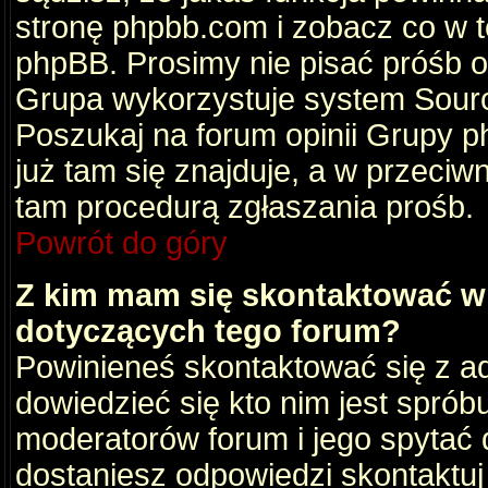
stronę phpbb.com i zobacz co w 
phpBB. Prosimy nie pisać próśb 
Grupa wykorzystuje system Sourc
Poszukaj na forum opinii Grupy ph
już tam się znajduje, a w przec
tam procedurą zgłaszania prośb.
Powrót do góry
Z kim mam się skontaktować w
dotyczących tego forum?
Powinieneś skontaktować się z ad
dowiedzieć się kto nim jest sprób
moderatorów forum i jego spytać d
dostaniesz odpowiedzi skontaktuj