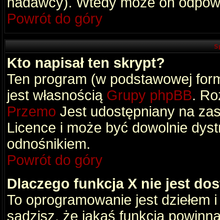
nadawcy). Wtedy może on odpowi
Powrót do góry
S
Kto napisał ten skrypt?
Ten program (w podstawowej formi
jest własnością
Grupy phpBB
. Ro
Przemo
Jest udostępniany na zas
Licence i może być dowolnie dys
odnośnikiem.
Powrót do góry
Dlaczego funkcja X nie jest do
To oprogramowanie jest dziełem i
sądzisz, że jakaś funkcja powinn