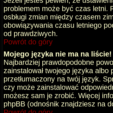
Jeżeli jesteś pewien, że ustawien
problemem może być czas letni. 
osbługi zmian między czasem zim
obowiązywania czasu letniego po
od prawdziwych.
Powrót do góry
Mojego języka nie ma na liście!
Najbardziej prawdopodobne powod
zainstalował twojego języka albo 
przetłumaczony na twój język. Spr
czy może zainstalować odpowiedni 
możesz sam je zrobić. Więcej info
phpBB (odnośnik znajdziesz na do
Powrót do góry