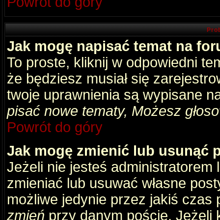
Powrót do góry
Pro
Jak mogę napisać temat na fo
To proste, kliknij w odpowiedni t
że będziesz musiał się zarejestr
twoje uprawnienia są wypisane na 
pisać nowe tematy, Możesz głosow
Powrót do góry
Jak mogę zmienić lub usunąć 
Jeżeli nie jesteś administratore
zmieniać lub usuwać własne posty
możliwe jedynie przez jakiś czas p
zmień
przy danym poście. Jeżeli k