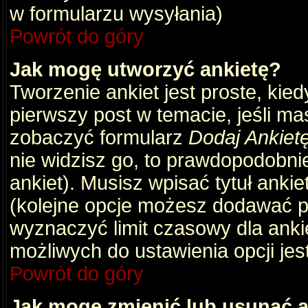
w formularzu wysyłania)
Powrót do góry
Jak mogę utworzyć ankietę?
Tworzenie ankiet jest proste, kie
pierwszy post w temacie, jeśli m
zobaczyć formularz
Dodaj Ankiet
nie widzisz go, to prawdopodobni
ankiet). Musisz wpisać tytuł ankie
(kolejne opcje możesz dodawać 
wyznaczyć limit czasowy dla ankie
możliwych do ustawienia opcji jes
Powrót do góry
Jak mogę zmienić lub usunąć a