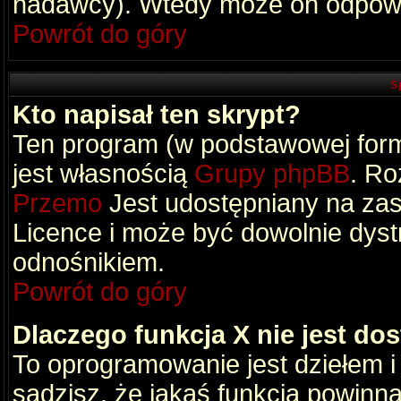
nadawcy). Wtedy może on odpowi
Powrót do góry
S
Kto napisał ten skrypt?
Ten program (w podstawowej formi
jest własnością
Grupy phpBB
. Ro
Przemo
Jest udostępniany na zas
Licence i może być dowolnie dys
odnośnikiem.
Powrót do góry
Dlaczego funkcja X nie jest do
To oprogramowanie jest dziełem i
sądzisz, że jakaś funkcja powinn