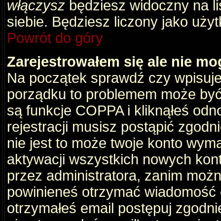
włączysz
będziesz widoczny na liś
siebie. Będziesz liczony jako użyt
Powrót do góry
Zarejestrowałem się ale nie mo
Na początek sprawdź czy wpisujes
porządku to problemem może być 
są funkcje COPPA i kliknąłeś odn
rejestracji musisz postąpić zgodni
nie jest to może twoje konto wym
aktywacji wszystkich nowych kon
przez administratora, zanim można
powinieneś otrzymać wiadomość c
otrzymałeś email postępuj zgodnie