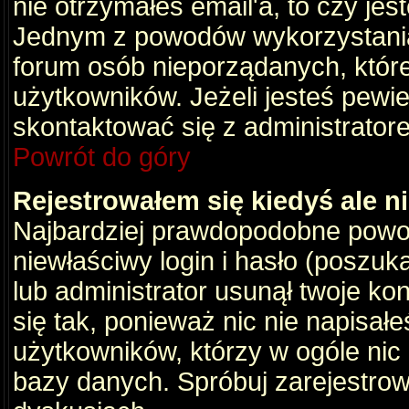
nie otrzymałeś email'a, to czy je
Jednym z powodów wykorzystania 
forum osób nieporządanych, któr
użytkowników. Jeżeli jesteś pewi
skontaktować się z administrator
Powrót do góry
Rejestrowałem się kiedyś ale n
Najbardziej prawdopodobne powod
niewłaściwy login i hasło (poszukaj
lub administrator usunął twoje ko
się tak, ponieważ nic nie napisał
użytkowników, którzy w ogóle nic 
bazy danych. Spróbuj zarejestro