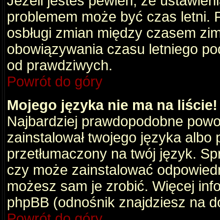
Jeżeli jesteś pewien, że ustawien
problemem może być czas letni. 
osbługi zmian między czasem zim
obowiązywania czasu letniego po
od prawdziwych.
Powrót do góry
Mojego języka nie ma na liście!
Najbardziej prawdopodobne powod
zainstalował twojego języka albo 
przetłumaczony na twój język. Spr
czy może zainstalować odpowiedni 
możesz sam je zrobić. Więcej info
phpBB (odnośnik znajdziesz na do
Powrót do góry