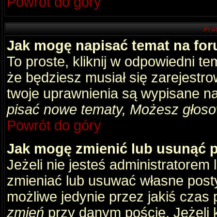
Powrót do góry
Pro
Jak mogę napisać temat na fo
To proste, kliknij w odpowiedni t
że będziesz musiał się zarejestr
twoje uprawnienia są wypisane na 
pisać nowe tematy, Możesz głosow
Powrót do góry
Jak mogę zmienić lub usunąć 
Jeżeli nie jesteś administratore
zmieniać lub usuwać własne posty
możliwe jedynie przez jakiś czas p
zmień
przy danym poście. Jeżeli k