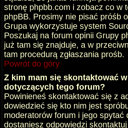
stronę phpbb.com i zobacz co w 
phpBB. Prosimy nie pisać próśb 
Grupa wykorzystuje system Sourc
Poszukaj na forum opinii Grupy ph
już tam się znajduje, a w przec
tam procedurą zgłaszania prośb.
Powrót do góry
Z kim mam się skontaktować w
dotyczących tego forum?
Powinieneś skontaktować się z ad
dowiedzieć się kto nim jest sprób
moderatorów forum i jego spytać d
dostaniesz odpowiedzi skontaktuj