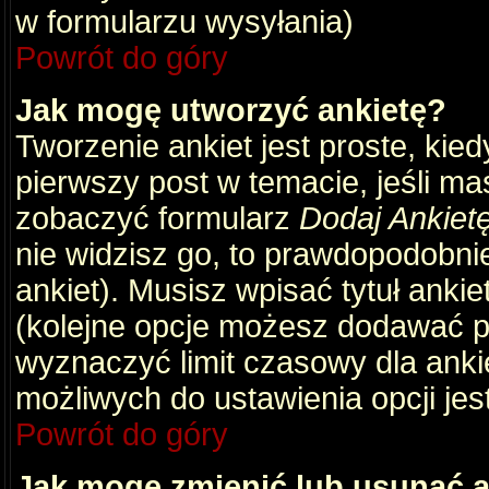
w formularzu wysyłania)
Powrót do góry
Jak mogę utworzyć ankietę?
Tworzenie ankiet jest proste, kie
pierwszy post w temacie, jeśli m
zobaczyć formularz
Dodaj Ankiet
nie widzisz go, to prawdopodobni
ankiet). Musisz wpisać tytuł ankie
(kolejne opcje możesz dodawać 
wyznaczyć limit czasowy dla ankie
możliwych do ustawienia opcji jes
Powrót do góry
Jak mogę zmienić lub usunąć a