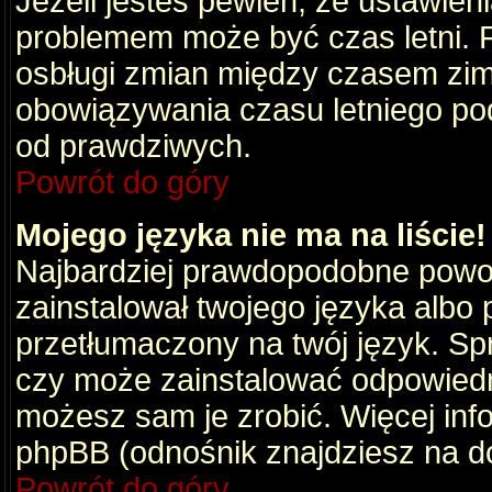
Jeżeli jesteś pewien, że ustawien
problemem może być czas letni. 
osbługi zmian między czasem zim
obowiązywania czasu letniego po
od prawdziwych.
Powrót do góry
Mojego języka nie ma na liście!
Najbardziej prawdopodobne powod
zainstalował twojego języka albo 
przetłumaczony na twój język. Spr
czy może zainstalować odpowiedni 
możesz sam je zrobić. Więcej info
phpBB (odnośnik znajdziesz na do
Powrót do góry