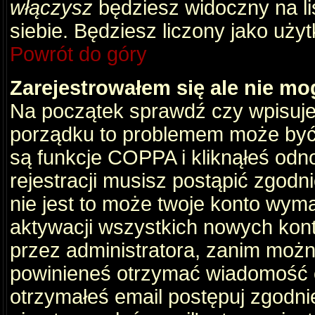
włączysz
będziesz widoczny na liś
siebie. Będziesz liczony jako użyt
Powrót do góry
Zarejestrowałem się ale nie mo
Na początek sprawdź czy wpisujes
porządku to problemem może być 
są funkcje COPPA i kliknąłeś odn
rejestracji musisz postąpić zgodni
nie jest to może twoje konto wym
aktywacji wszystkich nowych kon
przez administratora, zanim można
powinieneś otrzymać wiadomość c
otrzymałeś email postępuj zgodnie