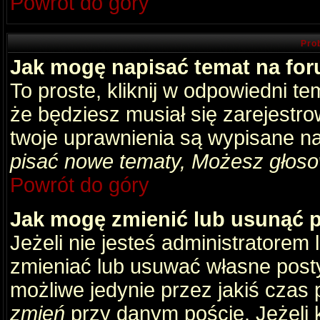
Powrót do góry
Pro
Jak mogę napisać temat na fo
To proste, kliknij w odpowiedni t
że będziesz musiał się zarejestr
twoje uprawnienia są wypisane na 
pisać nowe tematy, Możesz głosow
Powrót do góry
Jak mogę zmienić lub usunąć 
Jeżeli nie jesteś administratore
zmieniać lub usuwać własne posty
możliwe jedynie przez jakiś czas p
zmień
przy danym poście. Jeżeli k