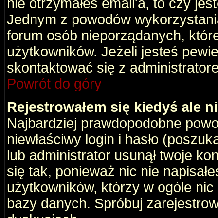
nie otrzymałeś email'a, to czy je
Jednym z powodów wykorzystania 
forum osób nieporządanych, któr
użytkowników. Jeżeli jesteś pewi
skontaktować się z administrator
Powrót do góry
Rejestrowałem się kiedyś ale n
Najbardziej prawdopodobne powod
niewłaściwy login i hasło (poszukaj
lub administrator usunął twoje ko
się tak, ponieważ nic nie napisał
użytkowników, którzy w ogóle nic 
bazy danych. Spróbuj zarejestro