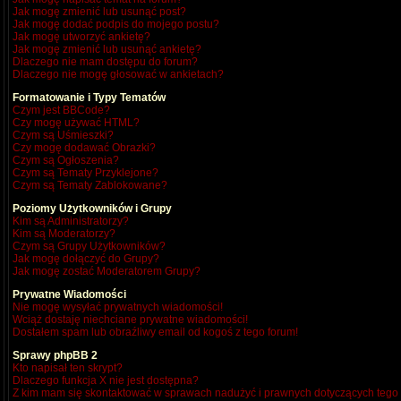
Jak mogę zmienić lub usunąć post?
Jak mogę dodać podpis do mojego postu?
Jak mogę utworzyć ankietę?
Jak mogę zmienić lub usunąć ankietę?
Dlaczego nie mam dostępu do forum?
Dlaczego nie mogę głosować w ankietach?
Formatowanie i Typy Tematów
Czym jest BBCode?
Czy mogę używać HTML?
Czym są Uśmieszki?
Czy mogę dodawać Obrazki?
Czym są Ogłoszenia?
Czym są Tematy Przyklejone?
Czym są Tematy Zablokowane?
Poziomy Użytkowników i Grupy
Kim są Administratorzy?
Kim są Moderatorzy?
Czym są Grupy Użytkowników?
Jak mogę dołączyć do Grupy?
Jak mogę zostać Moderatorem Grupy?
Prywatne Wiadomości
Nie mogę wysyłać prywatnych wiadomości!
Wciąż dostaję niechciane prywatne wiadomości!
Dostałem spam lub obraźliwy email od kogoś z tego forum!
Sprawy phpBB 2
Kto napisał ten skrypt?
Dlaczego funkcja X nie jest dostępna?
Z kim mam się skontaktować w sprawach nadużyć i prawnych dotyczących tego