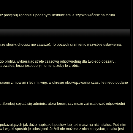
raz postępuj zgodnie z podanymi instrukcjami a szybko wrócisz na forum
rze strony, chociaż nie zawsze). To pozwoli ci zmienić wszystkie ustawienia.
ego profilu, wybierając strefę czasową odpowiednią dla twojego obszaru.
rowałeś, teraz jest dobry moment, żeby to zrobić.
 czasem zimowym i letnim, więc w okresie obowiązywania czasu letniego podane
. Spróbuj spytać się administratora forum, czy może zainstalować odpowiedni
okazujących jak dużo napisałeś postów lub jaki masz na nich status. Pod nim
 w jaki sposób je udostępni. Jeżeli nie możesz z nich korzystać, to taka jest