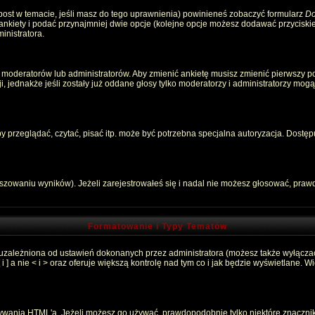
 post w temacie, jeśli masz do tego uprawnienia) powinieneś zobaczyć formularz
Do
 ankiety i podać przynajmniej dwie opcje (kolejne opcje możesz dodawać przycisk
inistratora.
 moderatorów lub administratorów. Aby zmienić ankietę musisz zmienić pierwszy pos
, jednakże jeśli zostały już oddane głosy tylko moderatorzy i administratorzy mog
przeglądać, czytać, pisać itp. może być potrzebna specjalna autoryzacja. Dostępu
łszowaniu wyników). Jeżeli zarejestrowałeś się i nadal nie możesz głosować, pr
Formatowanie i Typy Tematów
 uzależniona od ustawień dokonanych przez administratora (możesz także wyłącza
 a nie < i > oraz oferuje większą kontrolę nad tym co i jak będzie wyświetlane. 
używania HTML'a. Jeżeli możesz go używać, prawdopodobnie tylko niektóre znaczni