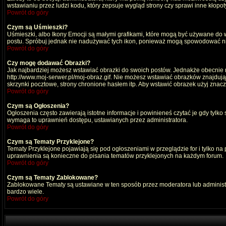
wstawianiu przez ludzi kodu, który zepsuje wygląd strony czy sprawi inne kłop
Powrót do góry
Czym są Uśmieszki?
Uśmieszki, albo Ikony Emocji są małymi grafikami, które mogą być używane do wy
postu. Spróbuj jednak nie nadużywać tych ikon, ponieważ mogą spowodować nie
Powrót do góry
Czy mogę dodawać Obrazki?
Jak najbardziej możesz wstawiać obrazki do swoich postów. Jednakże obecnie n
http://www.moj-serwer.pl/moj-obraz.gif. Nie możesz wstawiać obrazków znajdu
skrzynki pocztowe, strony chronione hasłem itp. Aby wstawić obrazek użyj znac
Powrót do góry
Czym są Ogłoszenia?
Ogłoszenia często zawierają istotne informacje i powinieneś czytać je gdy tylko
wymaga to uprawnień dostępu, ustawianych przez administratora.
Powrót do góry
Czym są Tematy Przyklejone?
Tematy Przyklejone pojawiają się pod ogłoszeniami w przeglądzie for i tylko na
uprawnienia są konieczne do pisania tematów przyklejonych na każdym forum.
Powrót do góry
Czym są Tematy Zablokowane?
Zablokowane Tematy są ustawiane w ten sposób przez moderatora lub administr
bardzo wiele.
Powrót do góry