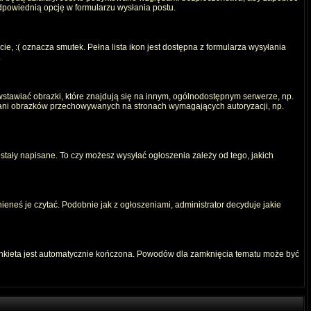
odpowiednią opcję w formularzu wysłania postu.
e, :( oznacza smutek. Pełna lista ikon jest dostępna z formularza wysyłania
.
stawiać obrazki, które znajdują się na innym, ogólnodostępnym serwerze, np.
) ani obrazków przechowywanych na stronach wymagających autoryzacji, np.
ostały napisane. To czy możesz wysyłać ogłoszenia zależy od tego, jakich
ieneś je czytać. Podobnie jak z ogłoszeniami, administrator decyduje jakie
ankieta jest automatycznie kończona. Powodów dla zamknięcia tematu może być