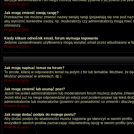
decyzja administratora i do niego możesz kierować pytania o jej powód (na pewn
Powrót do góry
Jak mogę zmienić swoją rangę?
Przeważnie nie możesz zmienić nazwy swojej rangi (pojawiają się one pod nazwą
aby wyróżnić konkretne osoby, np. moderatorzy czy administratorzy mogą mieć s
zmniejszy.
Powrót do góry
Kiedy klikam odnośnik email, forum wymaga logowania
Jedynie zarejestrowani użytkownicy mogą wysyłać email przez wbudowany w fo
Powrót do góry
Jak mogę napisać temat na forum?
To proste, kliknij w odpowiedni temat na jedym z for lub tematów. Możliwe, że b
Możesz głosować w ankietach, itp.
)
Powrót do góry
Jak mogę zmienić lub usunąć post?
Jeżeli nie jesteś administratorem lub moderatorem forum możesz jedynie zmienia
Jeżeli ktoś już na niego odpowiedział po edycji pod postem pojawi się tekst drob
administratorów lub moderatorów (powinni oni powiadomić co zmienili i dlaczego
Powrót do góry
Jak mogę dodać podpis do mojego postu?
Aby dodać podpis do wiadomości musisz najpierw go stworzyć w swoim profilu.
wszystkich swoich postów zaznaczając odpowiednią opcję w swoim profilu (pr
Powrót do góry