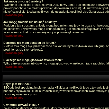
Jak mogę utworzyć ankietę?
Tworzenie ankiet jest proste, kiedy piszesz nowy temat (lub zmieniasz pierwszy
prawdopodobnie nie masz uprawnień do tworzenia ankiet). Musisz wpisać tytuł
niekończącej się. Liczba możliwych do ustawienia opcji jest określana przez adm
Powrót do góry
Jak mogę zmienić lub usunąć ankietę?
Podobnie jak z postami, ankiety mogą być zmieniane jedynie przez ich twórców,
nie głosował użytkownicy mogą usunąć ankietę lub zmieniać którąkolwiek z opcji
fałszowaniu ankiet przez zmianę opcji w połowie głosowania.
Powrót do góry
Dlaczego nie mam dostępu do forum?
Nietóre fora mogą być przeznaczone dla konkretnych użytkowników lub grup. Aby 
powinieneś się skontaktować.
Powrót do góry
Dlaczego nie mogę głosować w ankietach?
Tylko zarejestrowani użytkownicy mogą głosować w ankietach (aby zapobiec fa
Powrót do góry
Czym jest BBCode?
BBCode jest specjalną implementacją HTML'a, a możliwość jego używania jest
podobny stylowo do HTML'a, znaczniki są zawarte w nawiasach kwadratowych [ i ]
ze strony wysyłania postu.
Powrót do góry
Czy mogę używać HTML?
Zależy to od decyzji administratora, który ma pełną kontrolę nad możliwością 