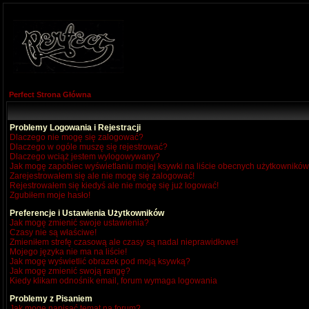
Perfect Strona Główna
Problemy Logowania i Rejestracji
Dlaczego nie mogę się zalogować?
Dlaczego w ogóle muszę się rejestrować?
Dlaczego wciąż jestem wylogowywany?
Jak mogę zapobiec wyświetlaniu mojej ksywki na liście obecnych użytkownikó
Zarejestrowałem się ale nie mogę się zalogować!
Rejestrowałem się kiedyś ale nie mogę się już logować!
Zgubiłem moje hasło!
Preferencje i Ustawienia Użytkowników
Jak mogę zmienić swoje ustawienia?
Czasy nie są właściwe!
Zmieniłem strefę czasową ale czasy są nadal nieprawidłowe!
Mojego języka nie ma na liście!
Jak mogę wyświetlić obrazek pod moją ksywką?
Jak mogę zmienić swoją rangę?
Kiedy klikam odnośnik email, forum wymaga logowania
Problemy z Pisaniem
Jak mogę napisać temat na forum?