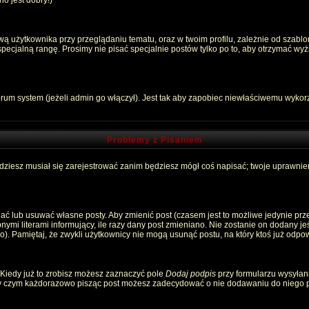
o jest dobry!)
 użytkownika przy przeglądaniu tematu, oraz w twoim profilu, zależnie od szablon
pecjalną rangę. Prosimy nie pisać specjalnie postów tylko po to, aby otrzymać wyż
rum system (jeżeli admin go włączył). Jest tak aby zapobiec niewłaściwemu wyko
Problemy z Pisaniem
ędziesz musiał się zarejestrować zanim będziesz mógł coś napisać; twoje uprawnien
ć lub usuwać własne posty. Aby zmienić post (czasem jest to możliwe jedynie przez
nymi literami informujący, ile razy dany post zmieniano. Nie zostanie on dodany jeśl
). Pamiętaj, że zwykli użytkownicy nie mogą usunąć postu, na który ktoś już odpow
 Kiedy już to zrobisz możesz zaznaczyć pole
Dodaj podpis
przy formularzu wysyłan
zy czym każdorazowo pisząc post możesz zadecydować o nie dodawaniu do niego p