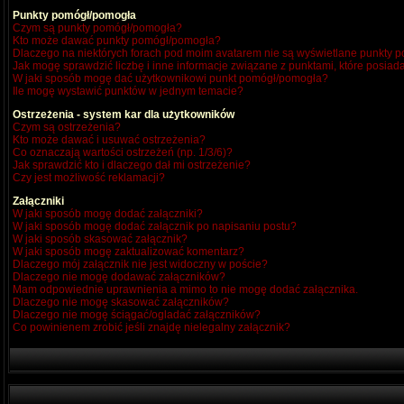
Punkty pomógł/pomogła
Czym są punkty pomógł/pomogła?
Kto może dawać punkty pomógł/pomogła?
Dlaczego na niektórych forach pod moim avatarem nie są wyświetlane punkty
Jak mogę sprawdzić liczbę i inne informacje związane z punktami, które posiada
W jaki sposób mogę dać użytkownikowi punkt pomógł/pomogła?
Ile mogę wystawić punktów w jednym temacie?
Ostrzeżenia - system kar dla użytkowników
Czym są ostrzeżenia?
Kto może dawać i usuwać ostrzeżenia?
Co oznaczają wartości ostrzeżeń (np. 1/3/6)?
Jak sprawdzić kto i dlaczego dał mi ostrzeżenie?
Czy jest możliwość reklamacji?
Załączniki
W jaki sposób mogę dodać załączniki?
W jaki sposób mogę dodać załącznik po napisaniu postu?
W jaki sposób skasować załącznik?
W jaki sposób mogę zaktualizować komentarz?
Dlaczego mój załącznik nie jest widoczny w poście?
Dlaczego nie mogę dodawać załączników?
Mam odpowiednie uprawnienia a mimo to nie mogę dodać załącznika.
Dlaczego nie mogę skasować załączników?
Dlaczego nie mogę ściągać/ogladać załączników?
Co powinienem zrobić jeśli znajdę nielegalny załącznik?