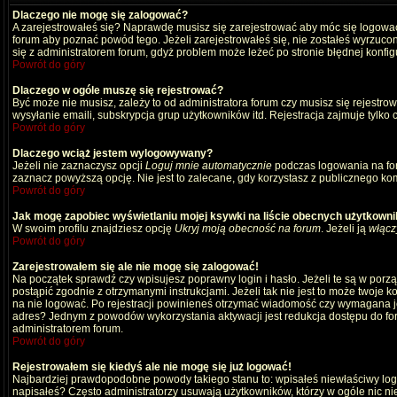
Dlaczego nie mogę się zalogować?
A zarejestrowałeś się? Naprawdę musisz się zarejestrować aby móc się logować
forum aby poznać powód tego. Jeżeli zarejestrowałeś się, nie zostałeś wyrzucony
się z administratorem forum, gdyż problem może leżeć po stronie błędnej konfigu
Powrót do góry
Dlaczego w ogóle muszę się rejestrować?
Być może nie musisz, zależy to od administratora forum czy musisz się rejestro
wysyłanie emaili, subskrypcja grup użytkowników itd. Rejestracja zajmuje tylko
Powrót do góry
Dlaczego wciąż jestem wylogowywany?
Jeżeli nie zaznaczysz opcji
Loguj mnie automatycznie
podczas logowania na fo
zaznacz powyższą opcję. Nie jest to zalecane, gdy korzystasz z publicznego komp
Powrót do góry
Jak mogę zapobiec wyświetlaniu mojej ksywki na liście obecnych użytkown
W swoim profilu znajdziesz opcję
Ukryj moją obecność na forum
. Jeżeli ją
włącz
Powrót do góry
Zarejestrowałem się ale nie mogę się zalogować!
Na początek sprawdź czy wpisujesz poprawny login i hasło. Jeżeli te są w por
postąpić zgodnie z otrzymanymi instrukcjami. Jeżeli tak nie jest to może twoj
na nie logować. Po rejestracji powinieneś otrzymać wiadomość czy wymagana jest
adres? Jednym z powodów wykorzystania aktywacji jest redukcja dostępu do for
administratorem forum.
Powrót do góry
Rejestrowałem się kiedyś ale nie mogę się już logować!
Najbardziej prawdopodobne powody takiego stanu to: wpisałeś niewłaściwy login i
napisałeś? Często administratorzy usuwają użytkowników, którzy w ogóle nic ni