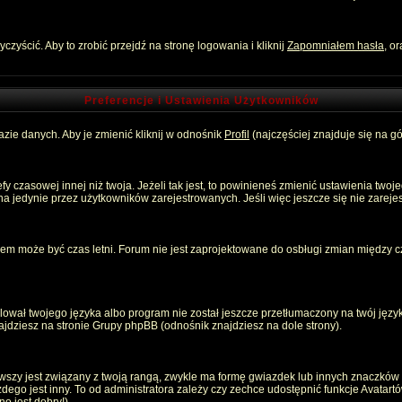
zyścić. Aby to zrobić przejdź na stronę logowania i kliknij
Zapomniałem hasła
, o
Preferencje i Ustawienia Użytkowników
zie danych. Aby je zmienić kliknij w odnośnik
Profil
(najczęściej znajduje się na gó
 czasowej innej niż twoja. Jeżeli tak jest, to powinieneś zmienić ustawienia twoj
 jedynie przez użytkowników zarejestrowanych. Jeśli więc jeszcze się nie zarejest
emem może być czas letni. Forum nie jest zaprojektowane do osbługi zmian między
ował twojego języka albo program nie został jeszcze przetłumaczony na twój język
znajdziesz na stronie Grupy phpBB (odnośnik znajdziesz na dole strony).
szy jest związany z twoją rangą, zwykle ma formę gwiazdek lub innych znaczków p
o jest inny. To od administratora zależy czy zechce udostępnić funkcje Avatartów i