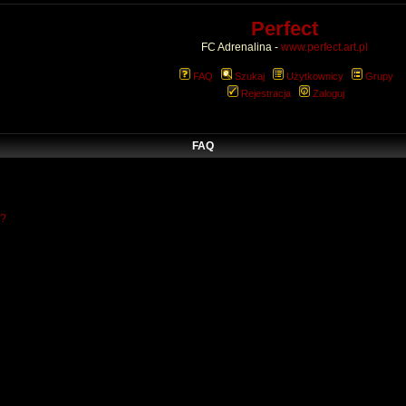
Perfect
FC Adrenalina -
www.perfect.art.pl
FAQ
Szukaj
Użytkownicy
Grupy
Rejestracja
Zaloguj
FAQ
w?