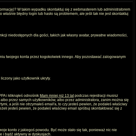
nformację)? W takim wypadku skontaktuj się z webmasterem lub administratorem
właśnie błędny login lub hasło są problemem, ale jeśli tak nie jest skontaktuj
kcji niedostępnych dla gości, takich jak własny avatar, prywatne wiadomości,
iu twojego konta przez kogokolwiek innego. Aby pozostawać zalogowanym
liczony jako użytkownik ukryty.
PPA i kliknąłeś odnośnik
Mam mniej niż 13 lat
podczas rejestracji musisz
, albo przez samych użytkowników, albo przez administratora, zanim można się
mi, a jeśli nie otrzymałeś email'a, to czy jesteś pewien, że podałeś właściwy
eli jesteś pewien, że podałeś właściwy email spróbuj skontaktować się z
twoje konto z jakiegoś powodu. Być może stało się tak, ponieważ nic nie
ie i bądź aktywny w dyskusjach.