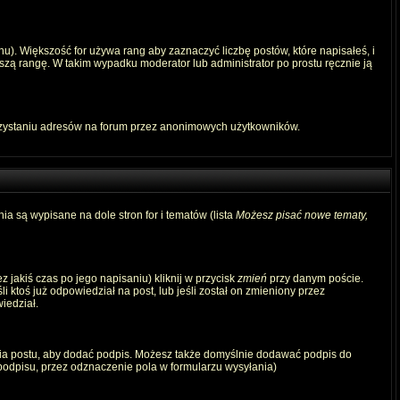
u). Większość for używa rang aby zaznaczyć liczbę postów, które napisałeś, i
szą rangę. W takim wypadku moderator lub administrator po prostu ręcznie ją
rzystaniu adresów na forum przez anonimowych użytkowników.
ia są wypisane na dole stron for i tematów (lista
Możesz pisać nowe tematy,
 jakiś czas po jego napisaniu) kliknij w przycisk
zmień
przy danym poście.
i ktoś już odpowiedział na post, lub jeśli został on zmieniony przez
iedział.
ia postu, aby dodać podpis. Możesz także domyślnie dodawać podpis do
odpisu, przez odznaczenie pola w formularzu wysyłania)