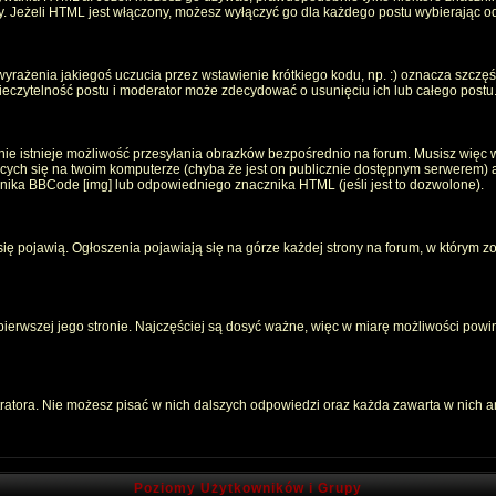
oty. Jeżeli HTML jest włączony, możesz wyłączyć go dla każdego postu wybierając 
rażenia jakiegoś uczucia przez wstawienie krótkiego kodu, np. :) oznacza szczęści
czytelność postu i moderator może zdecydować o usunięciu ich lub całego postu
ie istnieje możliwość przesyłania obrazków bezpośrednio na forum. Musisz więc w
jących się na twoim komputerze (chyba że jest on publicznie dostępnym serwerem
znika BBCode [img] lub odpowiedniego znacznika HTML (jeśli jest to dozwolone).
 się pojawią. Ogłoszenia pojawiają się na górze każdej strony na forum, w którym z
 pierwszej jego stronie. Najczęściej są dosyć ważne, więc w miarę możliwości powin
atora. Nie możesz pisać w nich dalszych odpowiedzi oraz każda zawarta w nich 
Poziomy Użytkowników i Grupy