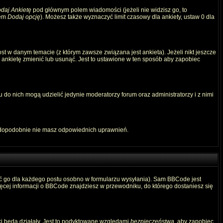
daj Ankietę
pod głównym polem wiadomości (jeżeli nie widzisz go, to
iem
Dodaj opcję
). Możesz także wyznaczyć limit czasowy dla ankiety, ustaw 0 dla
t w danym temacie (z którym zawsze związana jest ankieta). Jeżeli nikt jeszcze
ą ankietę zmienić lub usunąć. Jest to ustawione w ten sposób aby zapobiec
 do nich mogą udzielić jedynie moderatorzy forum oraz administratorzy i z nimi
awdopodobnie nie masz odpowiednich uprawnień.
ć go dla każdego postu osobno w formularzu wysyłania). Sam BBCode jest
Więcej informacji o BBCode znajdziesz w przewodniku, do którego dostaniesz się
ki będą działały. Jest to podyktowane względami
bezpieczeństwa
, aby zapobiec