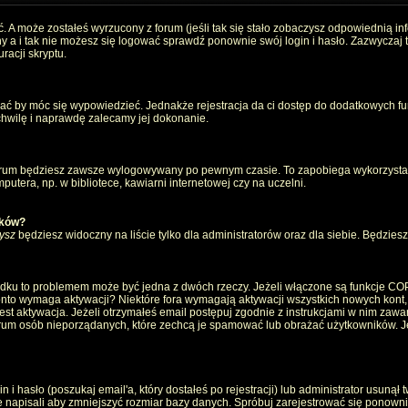
. A może zostałeś wyrzucony z forum (jeśli tak się stało zobaczysz odpowiednią i
 a i tak nie możesz się logować sprawdź ponownie swój login i hasło. Zazwyczaj to 
racji skryptu.
wać by móc się wypowiedzieć. Jednakże rejestracja da ci dostęp do dodatkowych fun
 chwilę i naprawdę zalecamy jej dokonanie.
rum będziesz zawsze wylogowywany po pewnym czasie. To zapobiega wykorzystan
utera, np. w bibliotece, kawiarni internetowej czy na uczelni.
ików?
ysz
będziesz widoczny na liście tylko dla administratorów oraz dla siebie. Będziesz 
ządku to problemem może być jedna z dwóch rzeczy. Jeżeli włączone są funkcje CO
e konto wymaga aktywacji? Niektóre fora wymagają aktywacji wszystkich nowych kont
 aktywacja. Jeżeli otrzymałeś email postępuj zgodnie z instrukcjami w nim zawarty
um osób nieporządanych, które zechcą je spamować lub obrażać użytkowników. Jeż
 hasło (poszukaj email'a, który dostałeś po rejestracji) lub administrator usunął 
e napisali aby zmniejszyć rozmiar bazy danych. Spróbuj zarejestrować się ponown