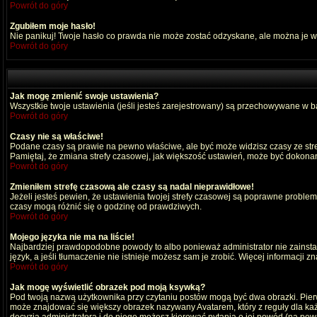
Powrót do góry
Zgubiłem moje hasło!
Nie panikuj! Twoje hasło co prawda nie może zostać odzyskane, ale można je wyc
Powrót do góry
Jak mogę zmienić swoje ustawienia?
Wszystkie twoje ustawienia (jeśli jesteś zarejestrowany) są przechowywane w ba
Powrót do góry
Czasy nie są właściwe!
Podane czasy są prawie na pewno właściwe, ale być może widzisz czasy ze strefy
Pamiętaj, że zmiana strefy czasowej, jak większość ustawień, może być dokonana
Powrót do góry
Zmieniłem strefę czasową ale czasy są nadal nieprawidłowe!
Jeżeli jesteś pewien, że ustawienia twojej strefy czasowej są poprawne probl
czasy mogą różnić się o godzinę od prawdziwych.
Powrót do góry
Mojego języka nie ma na liście!
Najbardziej prawdopodobne powody to albo ponieważ administrator nie zainstal
język, a jeśli tłumaczenie nie istnieje możesz sam je zrobić. Więcej informacji 
Powrót do góry
Jak mogę wyświetlić obrazek pod moją ksywką?
Pod twoją nazwą użytkownika przy czytaniu postów mogą być dwa obrazki. Pierw
może znajdować się większy obrazek nazywany Avatarem, który z reguły dla każdeg